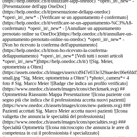
(https://help.onedoc.ch/it/utilizzare-lapp-onedoc) *open\_in\_new* -
[Presentazione dell'app OneDoc]
(https://help.onedoc.ch/it/presentazione-dellapp-onedoc)
*open\_in\_new*
- [Verificare se un appuntamento è confermato](https://help.onedoc.ch/it/verificare-se-un-appuntamento-%C3%A8-confermato) *open\_in\_new* - [Annullare un appuntamento prenotato online su OneDoc](https://help.onedoc.ch/it/annullare-un-appuntamento-prenotato-online-su-onedoc) *open\_in\_new* - [Non ho ricevuto la conferma dell'appuntamento](https://help.onedoc.ch/it/non-ho-ricevuto-la-conferma-dellappuntamento) *open\_in\_new* [Vedi tutti i nostri articoli *open\_in\_new*](https://help.onedoc.ch/it/) ![Sig. Meier, optometrista a Olten](https://assets.onedoc.ch/images/users/cd947e033e329aae4ec06e6fdd588bc3c1915826bb60f503911bf4f254b8b4c2-small.jpg "Sig. Meier, optometrista a Olten") *photo\_camera*+ 4 foto # Sig. Marco Meier ![Badge che indica un profilo verificato](https://www.onedoc.ch/assets/images/icons/checkmark.svg) ## Optometrista Riassunto Mappa Presentazione ![Icona paziente con segno più che indica che il professionista accetta nuovi pazienti](https://www.onedoc.ch/assets/images/icons/new-patients.svg) ### Pazienti accettati Sig. Marco Meier accetta nuovi pazienti ![Icona valigetta che annuncia le specialità del professionista](https://www.onedoc.ch/assets/images/icons/specialties.svg) ### Specialità Optometria ![Icona microscopio che annuncia le aree di competenza in cui il professionista è specializzato](https://www.onedoc.ch/assets/images/icons/expertises.svg) ### Competenze Esame della vista Esame preliminare Lasik | Esame preliminare laser agli occhi [*arrow\_drop\_down*Vedi di più](https://www.onedoc.ch) ![Segnaposto che annuncia la mappa e le informazioni di accesso dello studio](https://www.onedoc.ch/assets/images/icons/map.svg) ### Mappa e informazioni pratiche #### [Pallas Olten](https://www.onedoc.ch/it/clinica/olten/e7m2/pallas-olten) Louis Giroud-Strasse 20 4600 Olten #### Orari di apertura Attualmente aperto – Chiude alle 12:00 *expand\_more* Lunedì: 07:30 - 17:30 Martedì: 07:30 - 17:30 Mercoledì: 07:30 - 17:30 Giovedì: 07:30 - 20:00 Venerdì: 07:30 - 17:00 Sabato: 08:00 - 12:00 Domenica: Chiuso ![Icona documento che annuncia la presentazione dello studio](https://www.onedoc.ch/assets/images/icons/presentation.svg) ### Presentazione __Marco Meier__ è un __optometrista e ottico qualificato__ specializzato in __occhi e chirurgia oculare laser__. Assiste i pazienti con domande relative alla qualità della visione, alla salute degli occhi e alla correzione ottimale dei difetti visivi. L'oftalmologia e l'optometria si occupano dell'esame della funzione visiva, dell'individuazione precoce delle anomalie del sistema visivo e della consulenza sulle soluzioni visive adeguate. I servizi tipici includono test oculistici, applicazione di occhiali e lenti a contatto, valutazione della salute degli occhi e assistenza ai pazienti in relazione a procedure refrattive come la chirurgia laser agli occhi. Marco Meier ha seguito una formazione come ottico e lavora nel settore dell'assistenza optometrica. Grazie alle sue conoscenze linguistiche in tedesco, inglese e francese, può consigliare i pazienti in diverse lingue. Lavora nelle sedi di __Soletta__, __Olten__ e __Langenthal__. __Diplomi e qualifiche__ - Ottico qualificato - Optometrista I pazienti possono prenotare il loro appuntamento con __Marco Meier__ comodamente online tramite __OneDoc__. [*arrow\_drop\_down*Vedi di più](https://www.onedoc.ch) [![Sig. Meier, optometrista a Olten](https://assets.onedoc.ch/images/users/cd947e033e329aae4ec06e6fdd588bc3c1915826bb60f503911bf4f254b8b4c2-small.jpg "Sig. Meier, optometrista a Olten")](https://assets.onedoc.ch/images/users/cd947e033e329aae4ec06e6fdd588bc3c1915826bb60f503911bf4f254b8b4c2.jpg)[![Pallas Olten, clinica a Olten](https://assets.onedoc.ch/images/entities/f34c3890bfcc526b674f560128b8f8a64c6402f3cc4aa2e3c11dddddd6bf6158-small.jpg "Pallas Olten, clinica a Olten")](https://assets.onedoc.ch/images/entities/f34c3890bfcc526b674f560128b8f8a64c6402f3cc4aa2e3c11dddddd6bf6158.jpg)[![Pallas Olten, clinica a Olten](https://assets.onedoc.ch/images/entities/05df103adabec2eee570d751330ddca1cb8e7d3724863a6a654dd87b7aa64ca5-small.jpg "Pallas Olten, clinica a Olten")](https://assets.onedoc.ch/images/entities/05df103adabec2eee570d751330ddca1cb8e7d3724863a6a654dd87b7aa64ca5.jpg)[![Pallas Olten, clinica a Olten](https://assets.onedoc.ch/images/entities/ca5ca55ba7cfa5c4b76843f2fabbee95605c214c9690bb6d5e124a443f55b8f7-small.jpg "Pallas Olten, clinica a Olten")](https://assets.onedoc.ch/images/entities/ca5ca55ba7cfa5c4b76843f2fabbee95605c214c9690bb6d5e124a443f55b8f7.jpg)[![Pallas Olten, clinica a Olten](https://assets.onedoc.ch/images/entities/06025268fc97b047d589ace06d4019923cb838a894dd44c6f67aafc071253f8e-small.jpg "Pallas Olten, clinica a Olten")](https://assets.onedoc.ch/images/entities/06025268fc97b047d589ace06d4019923cb838a894dd44c6f67aafc071253f8e.jpg) * * * #### Lingue parlate tedesco ![Icona nuvoletta che annuncia la sezione FAQ](https://www.onedoc.ch/assets/images/icons/faq.svg) ### FAQ *expand\_more* *keyboard\_arrow\_right* ## Qual è l'indirizzo di Sig. Marco Meier? Sig. Marco Meier riceve i pazienti in Louis Giroud-Strasse 20, 4600 Olten. * * * *keyboard\_arrow\_right* ## Quali sono le lingue parlate da Sig. Marco Meier? Sig. Marco Meier propone delle consultazioni in tedesco. * * * *keyboard\_arrow\_right* ## Quali sono gli orari di consultazione di Sig. Marco Meier? Gli orari di consultazione di Sig. Marco Meier sono: - #### [Pallas Olten](https://www.onedoc.ch/it/clinica/olten/e7m2/pallas-olten) : Louis Giroud-Strasse 20, 4600 Olten - Il lunedì dalle 07:30 alle 17:30 - Il martedì dalle 07:30 alle 17:30 - Il mercoledì dalle 07:30 alle 17:30 - Il giovedì dalle 07:30 alle 20:00 - Il venerdì dalle 07:30 alle 17:00 - Il sabato dalle 08:00 alle 12:00 - La domenica chiuso * * * *keyboard\_arrow\_right* ## Qual è il numero di telefono di Sig. Marco Meier? Il numero di telefono di Sig. Marco Meier è [058 335 00 00](tel:+41583350000). * * * *keyboard\_arrow\_right* ## Sig. Marco Meier accetta nuovi pazienti? Sì, Sig. Marco Meier accetta nuovi pazienti. I nuovi pazienti possono prenotare facilmente gli appuntamenti online tramite OneDoc. * * * *keyboard\_arrow\_right* ## Quali sono le specialità di Sig. Marco Meier? Sig. Marco Meier pratica [optometria](https://www.onedoc.ch/it/optometrista/olten) a Olten. * * * *keyboard\_arrow\_right* ## Quali sono le aree di competenza di Sig. Marco Meier? Le aree di competenza di Sig. Marco Meier a Olten sono: [Esame della vista](https://www.onedoc.ch/it/esame-della-vista/olten) e [Esame preliminare Lasik | Esame preliminare laser agli occhi](https://www.onedoc.ch/it/esame-preliminare-lasik-esame-preliminare-laser-agli-occhi/olten). 1. [OneDoc](https://www.onedoc.ch/it/)/ 2. [Optometrista](https://www.onedoc.ch/it/optometrista)/ 3. [Cantone Soletta](https://www.onedoc.ch/it/optometrista/cantone-soletta)/ 4. [Olten](https://www.onedoc.ch/it/optometrista/olten)/ 5. Sig. Marco Meier ### Prenota il tuo appuntamento con Sig. Marco Meier Compila il modulo seguente *error\_outline* Oops! *chevron\_left* sab 08 ago *chevron\_right* Vedi più appuntamenti Nessuna disponibilità online al momento. Per prenotare un appuntamento con Sig. Marco Meier, si prega di chiamare il numero: [058 335 00 00](tel:+41583350000). Fascia oraria Prenota appuntamento ### Scarica l'app OneDoc Prenota un appuntamento online con un medico, dentista o terapeuta vicino a te in Svizzera. L'app OneDoc ti consente di gestire tutti i tuoi appuntamenti medici dal tuo cellulare, ovunque e in qualsiasi momento. ![Codice QR che rimanda all’App Store o a Google Play per scaricare l’app OneDoc Pazienti](https://www.onedoc.ch/assets/images/download-app-qr.jpeg) Scansiona il codice QR per scaricare l'app [![Scarica la nostra applicazione su App Store!](https://www.onedoc.ch/assets/images/app-store-badge-it.svg)](https://apps.apple.com/ch/app/onedoc/id1592376413?l=fr)[![Scarica la nostra app su Google Play Store!](https://www.onedoc.ch/assets/images/google-play-badge-it.png)](https://play.google.com/store/apps/details?id=ch.onedoc.patient&hl=fr-CH) *keyboard\_arrow\_right* ## Specialità correlate [Optometrista a Zurigo](https://www.onedoc.ch/it/optometrista/zurigo)[Optometrista a Aarau](https://www.onedoc.ch/it/optometrista/aarau)[Optometrista a Affoltern am Albis](https://www.onedoc.ch/it/optometrista/affoltern-am-albis)[Optometrista a Lucerna](https://www.onedoc.ch/it/optometrista/lucerna)[Optometrista a Binningen](https://www.onedoc.ch/it/optometrista/binningen)[Optometrista a Basilea](https://www.onedoc.ch/it/optometrista/basilea)[Optometrista a Langenthal](https://www.onedoc.ch/it/optometrista/langenthal)[Optometrista a Soletta](https://www.onedoc.ch/it/optometrista/soletta)[Optometrista a Olten](https://www.onedoc.ch/it/optometrista/olten)[Optometrista a Baden](https://www.onedoc.ch/it/optometrista/baden)[Optometrista a Liestal](https://www.onedoc.ch/it/optometrista/liestal)[Optometrista a Grenchen SO](https://www.onedoc.ch/it/optometrista/grenchen?state=SO)[Optometrista a Dietikon](https://www.onedoc.ch/it/optometrista/dietikon)[Optometrista a Schlieren](https://www.onedoc.ch/it/optometrista/schlieren)[Optometrista a Zurzach](https://www.onedoc.ch/it/optometrista/zurzach) *keyboard\_arrow\_right* ## Competenze correlate [Esame della vista a Zurigo](https://www.onedoc.ch/it/esame-della-vista/zurigo)[Esame della vista a Aarau](https://www.onedoc.ch/it/esame-della-vista/aarau)[Esame della vista a Olten](https://www.onedoc.ch/it/esame-della-vista/olten)[Esame della vista a Lucerna](https://www.onedoc.ch/it/esame-della-vista/lucerna)[Esame della vista a Zugo](https://www.onedoc.ch/it/esame-della-vista/zugo)[Esame della vista a Sursee](https://www.onedoc.ch/it/esame-della-vista/sursee)[Esame della vista a Basilea](https://www.onedoc.ch/it/esame-della-vista/basilea)[Esame preliminare Lasik | Esam