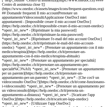
[*help\_outline*Centro di assistenza](https://www.onedoc.ch) ####
Centro di assistenza close ![]
(https://www.onedoc.ch/assets/images/icons/frequent-questions.svg)
## Domande frequenti Il mio accountPrenotare un
appuntamentoVideoconsultiApplicazione OneDocI miei
appuntamenti - [Impossibile creare il mio account OneDoc]
(https://help.onedoc.ch/it/impossibile-creare-il-mio-account-onedoc)
*open\_in\_new* - [Ripristinare la mia password]
(https://help.onedoc.ch/it/ripristinare-la-mia-password)
*open\_in\_new* - [Ripristinare l'e-mail del mio account OneDoc]
(https://help.onedoc.ch/it/ripristinare-le-mail-del-mio-account-
onedoc) *open\_in\_new*
- [Prenotare un appuntamento con il mio
medico/terapista](https://help.onedoc.ch/it/prenotare-un-
appuntamento-con-il-mio-medico/terapista-abituale)
*open\_in\_new* - [Prenotare un appuntamento per specialità]
(https://help.onedoc.ch/it/prenotare-un-appuntamento-per-
specialit%C3%A0) *open\_in\_new* - [Prenotare un appuntamento
per un parente](https://help.onedoc.ch/it/prenotare-un-
appuntamento-per-un-parente) *open\_in\_new*
- [Che cos'è un
videoconsulto OneDoc?](https://help.onedoc.ch/it/come-funzionano-
i-videoconsulti) *open\_in\_new* - [Prenotare un appuntamento per
un videoconsulto](https://help.onedoc.ch/it/prenota-un-
appuntamento-a-distanza) *open\_in\_new*
- [Scaricare l'app
OneDoc](https://help.onedoc.ch/it/scaricare-lapp-onedoc)
*open\_in\_new* - [Utilizzare l'app OneDoc]