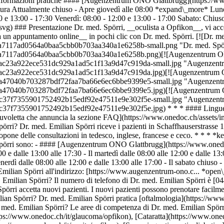
informazioni pratiche #### [Augenzentrum ONO Glattbrugg](https://w
ura Attualmente chiuso - Apre giovedì alle 08:00 *expand\_more* Luned
30 e 13:00 - 17:30 Venerdì: 08:00 - 12:00 e 13:00 - 17:00 Sabato: Chi
svg) ### Presentazione Dr. med. Spörri, __oculista a Opfikon__, vi acc
un appuntamento online__ in pochi clic con Dr. med. Spörri. [![Dr. med
ba7117ad0564a0baa5cbb0b703aa340a1e6258b-small.png "Dr. med. Spörri
d3ba7117ad0564a0baa5cbb0b703aa340a1e6258b.png)[![Augenzentrum ON
17cac23a922ece531dc929a1ad5c1f13a9d47c919da-small.jpg "Augenzent
17cac23a922ece531dc929a1ad5c1f13a9d47c919da.jpg)[![Augenzentrum 
d94a47040b703287bdf72faa7ba66e6ec6bbe9399e5-small.jpg "Augenzent
d94a47040b703287bdf72faa7ba66e6ec6bbe9399e5.jpg)[![Augenzentrum 
7a3c37f7355901752492b15edf92e47511e9e302f5e-small.jpg "Augenzent
c37f7355901752492b15edf92e47511e9e302f5e.jpg) * * * #### Lingue parl
uvoletta che annuncia la sezione FAQ](https://www.onedoc.ch/assets
pörri? Dr. med. Emilian Spörri riceve i pazienti in Schaffhauserstrass
pone delle consultazioni in tedesco, inglese, francese e ceco. * * * *k
n Spörri sono: - #### [Augenzentrum ONO Glattbrugg](https://www.oned
 e dalle 13:00 alle 17:30 - Il martedì dalle 08:00 alle 12:00 e dalle 13:0
 venerdì dalle 08:00 alle 12:00 e dalle 13:00 alle 17:00 - Il sabato chiu
. Emilian Spörri all'indirizzo: [https://www.augenzentrum-ono.c... *op
. Emilian Spörri? Il numero di telefono di Dr. med. Emilian Spörri è 
Spörri accetta nuovi pazienti. I nuovi pazienti possono prenotare facil
ian Spörri? Dr. med. Emilian Spörri pratica [oftalmologia](https://www
 med. Emilian Spörri? Le aree di competenza di Dr. med. Emilian Spörr
ps://www.onedoc.ch/it/glaucoma/opfikon), [Cataratta](https://www.onedo