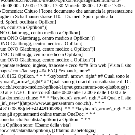
ww.onedoc.ch/it/centro-medico/opfikon/e1qr/augenzentrum-ono-
ì: 08:00 - 12:00 e 13:00 - 17:30 Martedì: 08:00 - 12:00 e 13:00 -
uso Domenica: Chiuso ![Icona documento che annuncia la presentazione
oglie in Schaffhauserstrasse 110. Dr. med. Spörri pratica la
. Spörri, oculista a Opfikon]
, oculista a Opfikon")]
O Glattbrugg, centro medico a Opfikon]
rum ONO Glattbrugg, centro medico a Opfikon")]
ONO Glattbrugg, centro medico a Opfikon]
rum ONO Glattbrugg, centro medico a Opfikon")]
ONO Glattbrugg, centro medico a Opfikon]
rum ONO Glattbrugg, centro medico a Opfikon")]
ate tedesco, inglese, francese e ceco #### Sito web [Visita il sito
/images/icons/faq.svg) ### FAQ *expand\_more*
e 110, 8152 Opfikon. * * * *keyboard\_arrow\_right* ## Quali sono le
eyboard\_arrow\_right* ## Quali sono gli orari di consultazione di Dr.
oc.ch/it/centro-medico/opfikon/e1qr/augenzentrum-ono-glattbrugg) :
0 alle 17:30 - Il mercoledì dalle 08:00 alle 12:00 e dalle 13:00 alle
so - La domenica chiuso * * * *keyboard\_arrow\_right* ## Qual è il sito
en\_in\_new*](https://www.augenzentrum-ono.ch/) . * * *
[044 810 08 88](tel:+41448100888). * * * *keyboard\_arrow\_right* ##
mente gli appuntamenti online tramite OneDoc. * * *
.onedoc.ch/it/oculista/opfikon) a Opfikon. * * *
i a Opfikon sono: [Esame della vista]
c.ch/it/cataratta/opfikon), [Oftalmo-diabetologia]