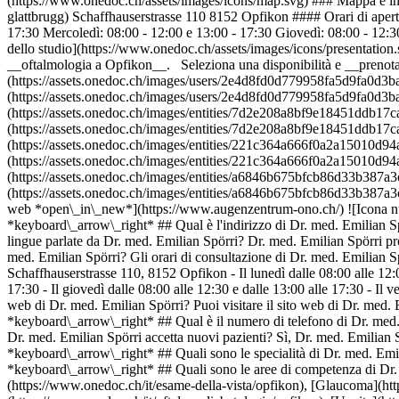
(https://www.onedoc.ch/assets/images/icons/map.svg) ### Mappa e 
glattbrugg) Schaffhauserstrasse 110 8152 Opfikon #### Orari di apert
17:30 Mercoledì: 08:00 - 12:00 e 13:00 - 17:30 Giovedì: 08:00 - 12:
dello studio](https://www.onedoc.ch/assets/images/icons/presentation.
__oftalmologia a Opfikon__. Seleziona una disponibilità e __prenota 
(https://assets.onedoc.ch/images/users/2e4d8fd0d779958fa5d9fa0d3
(https://assets.onedoc.ch/images/users/2e4d8fd0d779958fa5d9fa0
(https://assets.onedoc.ch/images/entities/7d2e208a8bf9e18451ddb
(https://assets.onedoc.ch/images/entities/7d2e208a8bf9e18451ddb
(https://assets.onedoc.ch/images/entities/221c364a666f0a2a15010
(https://assets.onedoc.ch/images/entities/221c364a666f0a2a15010
(https://assets.onedoc.ch/images/entities/a6846b675bfcb86d33b38
(https://assets.onedoc.ch/images/entities/a6846b675bfcb86d33b387a3
web *open\_in\_new*](https://www.augenzentrum-ono.ch/) ![Icona n
*keyboard\_arrow\_right* ## Qual è l'indirizzo di Dr. med. Emilian S
lingue parlate da Dr. med. Emilian Spörri? Dr. med. Emilian Spörri pro
med. Emilian Spörri? Gli orari di consultazione di Dr. med. Emilia
Schaffhauserstrasse 110, 8152 Opfikon - Il lunedì dalle 08:00 alle 12:00
17:30 - Il giovedì dalle 08:00 alle 12:30 e dalle 13:00 alle 17:30 - Il
web di Dr. med. Emilian Spörri? Puoi visitare il sito web di Dr. med
*keyboard\_arrow\_right* ## Qual è il numero di telefono di Dr. med
Dr. med. Emilian Spörri accetta nuovi pazienti? Sì, Dr. med. Emilian 
*keyboard\_arrow\_right* ## Quali sono le specialità di Dr. med. Emil
*keyboard\_arrow\_right* ## Quali sono le aree di competenza di Dr.
(https://www.onedoc.ch/it/esame-della-vista/opfikon), [Glaucoma](htt