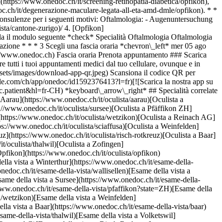
](https://www.onedoc.ch/it/screening-retinopatia-diabetica/opfikon),
.ch/it/degenerazione-maculare-legata-all-eta-amd-dmle/opfikon). * *
consulenze per i seguenti motivi: Oftalmologia: - Augenuntersuchung
entro privacy](https://privacy.onedoc.ch/it/) [Gestione dei cookie](javascript:Didomi.preferences.show%28%29) [Centro di assistenza](https://help.onedoc.ch/it/) ## Lingue [Deutsch](https://www.onedoc.ch/de/augenarzt/opfikon/pcttk/dr-med-emilian-sporri) [Français](https://www.onedoc.ch/fr/ophtalmologue/opfikon/pcttk/dr-med-emilian-sporri) [Italiano](https://www.onedoc.ch/it/oculista/opfikon/pcttk/dr-med-emilian-sporri) [English](https://www.onedoc.ch/en/ophthalmologist/opfikon/pcttk/dr-med-emilian-sporri) ## Specialità correlate [Oculista a Zurigo](https://www.onedoc.ch/it/oculista/zurigo) [Oculista a Winterthur](https://www.onedoc.ch/it/oculista/winterthur) [Oculista a Aarau](https://www.onedoc.ch/it/oculista/aarau) [Oculista a Wallisellen](https://www.onedoc.ch/it/oculista/wallisellen) [Oculista a Zugo](https://www.onedoc.ch/it/oculista/zugo) [Oculista a Sursee](https://www.onedoc.ch/it/oculista/sursee) [Oculista a Pfäffikon ZH](https://www.onedoc.ch/it/oculista/pfaffikon?state=ZH) [Oculista a Lucerna](https://www.onedoc.ch/it/oculista/lucerna) [Oculista a Wetzikon](https://www.onedoc.ch/it/oculista/wetzikon) [Oculista a Reinach AG](https://www.onedoc.ch/it/oculista/reinach?state=AG) [Oculista a Bülach](https://www.onedoc.ch/it/oculista/bulach) [Oculista a Sciaffusa](https://www.onedoc.ch/it/oculista/sciaffusa) [Oculista a Weinfelden](https://www.onedoc.ch/it/oculista/weinfelden) [Oculista a Dübendorf](https://www.onedoc.ch/it/oculista/dubendorf) [Oculista a Risch-Rotkreuz](https://www.onedoc.ch/it/oculista/risch-rotkreuz) [Oculista a Baar](https://www.onedoc.ch/it/oculista/baar) [Oculista a Suhr](https://www.onedoc.ch/it/oculista/suhr) [Oculista a Thalwil](https://www.onedoc.ch/it/oculista/thalwil) [Oculista a Zofingen](https://www.onedoc.ch/it/oculista/zofingen) [Oculista a Affoltern am Albis](https://www.onedoc.ch/it/oculista/affoltern-am-albis) [Oc