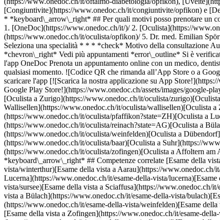
(https://www.onedoc.ch/it/oftalmo-diabetologia/opfikon), [Uveite](htt
[Congiuntivite](https://www.onedoc.ch/it/congiuntivite/opfikon) e [
* *keyboard\_arrow\_right* ## Per quali motivi posso prenotare un co
1. [OneDoc](https://www.onedoc.ch/it/)/ 2. [Oculista](https://www.onedoc.ch/it/oculista)/ 3. [Cantone Zurigo](https://www.onedoc.ch/it/oculista/cantone-zurigo)/ 4. [Opfikon](https://www.onedoc.ch/it/oculista/opfikon)/ 5. Dr. med. Emilian Spörri ### Prenota il tuo appuntamento con Dr. med. Emilian Spörri Compila il modulo seguente *check* Specialità Oftalmologia Oftalmologia Seleziona una specialità * * * *check* Motivo della consultazione Augenuntersuchung Augenuntersuchung Seleziona il motivo della consultazione * * * 3 Scegli una fascia oraria *chevron\_left* mer 05 ago *chevron\_right* Vedi più appuntamenti *error\_outline* Si è verificato un errore durante il caricamento della disponibilità [Riprova](https://www.onedoc.ch) Fascia oraria Prenota appuntamento ### Scarica l'app OneDoc Prenota un appuntamento online con un medico, dentista o terapeuta vicino a te in Svizzera. L'app OneDoc ti consente di gestire tutti i tuoi appuntamenti medici dal tuo cellulare, ovunque e in qualsiasi momento. ![Codice QR che rimanda all’App Store o a Google Play per scaricare l’app OneDoc Pazienti](https://www.onedoc.ch/assets/images/download-app-qr.jpeg) Scansiona il codice QR per scaricare l'app [![Scarica la nostra applicazione su App Store!](https://www.onedoc.ch/assets/images/app-store-badge-it.svg)](https://apps.apple.com/ch/app/onedoc/id1592376413?l=fr)[![Scarica la nostra app su Google Play Store!](https://www.onedoc.ch/assets/images/google-play-badge-it.png)](https://play.google.com/store/apps/details?id=ch.onedoc.patient&hl=fr-CH) *keyboard\_arrow\_right* ## Specialità correlate [Oculista a Zurigo](https://www.onedoc.ch/it/oculista/zurigo)[Oculista a Winterthur](https://www.onedoc.ch/it/oculista/winterthur)[Oculista a Aarau](https://www.onedoc.ch/it/oculista/aarau)[Oculista a Wallisellen](https://www.onedoc.ch/it/oculista/wallisellen)[Oculista a Zugo](https://www.onedoc.ch/it/oculista/zugo)[Oculista a Sursee](https://www.onedoc.ch/it/oculista/sursee)[Oculista a Pfäffikon ZH](https://www.onedoc.ch/it/oculista/pfaffikon?state=ZH)[Oculista a Lucerna](https://www.onedoc.ch/it/oculista/lucerna)[Oculista a Wetzikon](https://www.onedoc.ch/it/oculista/wetzikon)[Oculista a Reinach AG](https://www.onedoc.ch/it/oculista/reinach?state=AG)[Oculista a Bülach](https://www.onedoc.ch/it/oculista/bulach)[Oculista a Sciaffusa](https://www.onedoc.ch/it/oculista/sciaffusa)[Oculista a Weinfelden](https://www.onedoc.ch/it/oculista/weinfelden)[Oculista a Dübendorf](https://www.onedoc.ch/it/oculista/dubendorf)[Oculista a Risch-Rotkreuz](https://www.onedoc.ch/it/oculista/risch-rotkreuz)[Oculista a Baar](https://www.onedoc.ch/it/oculista/baar)[Oculista a Suhr](https://www.onedoc.ch/it/oculista/suhr)[Oculista a Thalwil](https://www.onedoc.ch/it/oculista/thalwil)[Oculista a Zofingen](https://www.onedoc.ch/it/oculista/zofingen)[Oculista a Affoltern am Albis](https://www.onedoc.ch/it/oculista/affoltern-am-albis)[Oculista a Opfikon](https://www.onedoc.ch/it/oculista/opfikon) *keyboard\_arrow\_right* ## Competenze correlate [Esame della vista a Zurigo](https://www.onedoc.ch/it/esame-della-vista/zurigo)[Esame della vista a Winterthur](https://www.onedoc.ch/it/esame-della-vista/winterthur)[Esame della vista a Aarau](https://www.onedoc.ch/it/esame-della-vista/aarau)[Esame della vista a Wallisellen](https://www.onedoc.ch/it/esame-della-vista/wallisellen)[Esame della vista a Lucerna](https://www.onedoc.ch/it/esame-della-vista/lucerna)[Esame della vista a Zugo](https://www.onedoc.ch/it/esame-della-vista/zugo)[Esame della vista a Sursee](https://www.onedoc.ch/it/esame-della-vista/sursee)[Esame della vista a Sciaffusa](https://www.onedoc.ch/it/esame-della-vista/sciaffusa)[Esame della vista a Pfäffikon ZH](https://www.onedoc.ch/it/esame-della-vista/pfaffikon?state=ZH)[Esame della vista a Bülach](https://www.onedoc.ch/it/esame-della-vista/bulach)[Esame della vista a Wetzikon](https://www.onedoc.ch/it/esame-della-vista/wetzikon)[Esame della vis