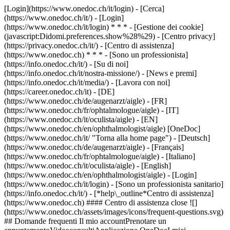
[Login](https://www.onedoc.ch/it/login) - [Cerca]
(https://www.onedoc.ch/it/) - [Login]
(https://www.onedoc.ch/it/login) * * * - [Gestione dei cookie]
(javascript:Didomi.preferences.show%28%29) - [Centro privacy]
(https://privacy.onedoc.ch/it/) - [Centro di assistenza]
(https://www.onedoc.ch) * * * - [Sono un professionista]
(https://info.onedoc.ch/it/) - [Su di noi]
(https://info.onedoc.ch/it/nostra-missione/) - [News e premi]
(https://info.onedoc.ch/it/media/) - [Lavora con noi]
(https://career.onedoc.ch/it)
- [DE]
(https://www.onedoc.ch/de/augenarzt/aigle) - [FR]
(https://www.onedoc.ch/fr/ophtalmologue/aigle) - [IT]
(https://www.onedoc.ch/it/oculista/aigle) - [EN]
(https://www.onedoc.ch/en/ophthalmologist/aigle) [OneDoc]
(https://www.onedoc.ch/it/ "Torna alla home page") - [Deutsch]
(https://www.onedoc.ch/de/augenarzt/aigle) - [Français]
(https://www.onedoc.ch/fr/ophtalmologue/aigle) - [Italiano]
(https://www.onedoc.ch/it/oculista/aigle) - [English]
(https://www.onedoc.ch/en/ophthalmologist/aigle)
- [Login]
(https://www.onedoc.ch/it/login) - [Sono un professionista sanitario]
(https://info.onedoc.ch/it/)
- [*help\_outline*Centro di assistenza]
(https://www.onedoc.ch) #### Centro di assistenza close ![]
(https://www.onedoc.ch/assets/images/icons/frequent-questions.svg)
## Domande frequenti Il mio accountPrenotare un