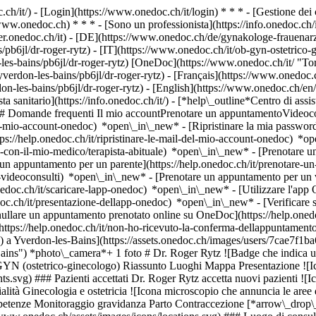
.ch/it/) - [Login](https://www.onedoc.ch/it/login) * * * - [Gestione 
/www.onedoc.ch) * * * - [Sono un professionista](https://info.onedoc.ch/it
eer.onedoc.ch/it)
- [DE](https://www.onedoc.ch/de/gynakologe-frauenarzt-
pb6jl/dr-roger-rytz) - [IT](https://www.onedoc.ch/it/ob-gyn-ostetrico-
les-bains/pb6jl/dr-roger-rytz) [OneDoc](https://www.onedoc.ch/it/ "To
rdon-les-bains/pb6jl/dr-roger-rytz) - [Français](https://www.onedoc.ch
on-les-bains/pb6jl/dr-roger-rytz) - [English](https://www.onedoc.ch/en
a sanitario](https://info.onedoc.ch/it/)
- [*help\_outline*Centro di assi
 ## Domande frequenti Il mio accountPrenotare un appuntamentoVideoc
l-mio-account-onedoc) *open\_in\_new* - [Ripristinare la mia password]
ps://help.onedoc.ch/it/ripristinare-le-mail-del-mio-account-onedoc) *
-con-il-mio-medico/terapista-abituale) *open\_in\_new* - [Prenotare un 
 appuntamento per un parente](https://help.onedoc.ch/it/prenotare-
videoconsulti) *open\_in\_new* - [Prenotare un appuntamento per un v
nedoc.ch/it/scaricare-lapp-onedoc) *open\_in\_new* - [Utilizzare l'app
doc.ch/it/presentazione-dellapp-onedoc) *open\_in\_new*
- [Verificare
re un appuntamento prenotato online su OneDoc](https://help.onedo
tps://help.onedoc.ch/it/non-ho-ricevuto-la-conferma-dellappuntamento)
logo) a Yverdon-les-Bains](https://assets.onedoc.ch/images/users/7c
ins") *photo\_camera*+ 1 foto # Dr. Roger Rytz ![Badge che indica un 
 (ostetrico-ginecologo) Riassunto Luoghi Mappa Presentazione ![Icona
.svg) ### Pazienti accettati Dr. Roger Rytz accetta nuovi pazienti ![Ico
lità Ginecologia e ostetricia ![Icona microscopio che annuncia le aree d
petenze Monitoraggio gravidanza Parto Contraccezione [*arrow\_drop\_