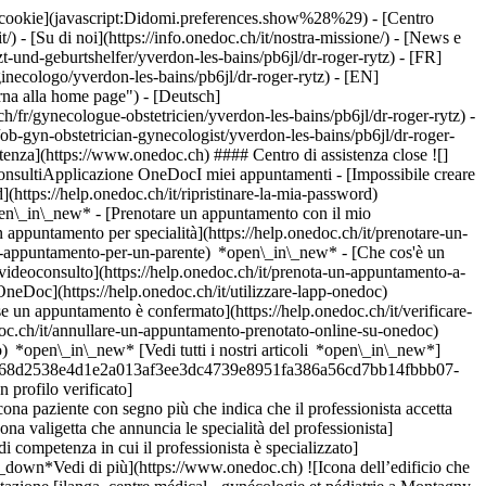
dei cookie](javascript:Didomi.preferences.show%28%29) - [Centro
/) - [Su di noi](https://info.onedoc.ch/it/nostra-missione/) - [News e
und-geburtshelfer/yverdon-les-bains/pb6jl/dr-roger-rytz) - [FR]
ginecologo/yverdon-les-bains/pb6jl/dr-roger-rytz) - [EN]
rna alla home page") - [Deutsch]
/fr/gynecologue-obstetricien/yverdon-les-bains/pb6jl/dr-roger-rytz) -
/ob-gyn-obstetrician-gynecologist/yverdon-les-bains/pb6jl/dr-roger-
stenza](https://www.onedoc.ch) #### Centro di assistenza close ![]
onsultiApplicazione OneDocI miei appuntamenti - [Impossibile creare
(https://help.onedoc.ch/it/ripristinare-la-mia-password)
open\_in\_new*
- [Prenotare un appuntamento con il mio
appuntamento per specialità](https://help.onedoc.ch/it/prenotare-un-
un-appuntamento-per-un-parente) *open\_in\_new*
- [Che cos'è un
ideoconsulto](https://help.onedoc.ch/it/prenota-un-appuntamento-a-
 OneDoc](https://help.onedoc.ch/it/utilizzare-lapp-onedoc)
 se un appuntamento è confermato](https://help.onedoc.ch/it/verificare-
c.ch/it/annullare-un-appuntamento-prenotato-online-su-onedoc)
 *open\_in\_new* [Vedi tutti i nostri articoli *open\_in\_new*]
ae7f1ba68d2538e4d1e2a013af3ee3dc4739e8951fa386a56cd7bb14fbbb07-
profilo verificato]
 paziente con segno più che indica che il professionista accetta
na valigetta che annuncia le specialità del professionista]
i competenza in cui il professionista è specializzato]
down*Vedi di più](https://www.onedoc.ch) ![Icona dell’edificio che