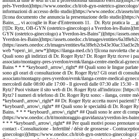
annuncia tutte le sedi in cui il professionista sanitario esercita](ht
près-Yverdon](https://www.onedoc.ch/it/ob-gyn-ostetrico-ginecologo
informazioni di accesso dello studio](https://www.onedoc.ch/assets
[Icona documento che annuncia la presentazione dello studio](https:
Bains__, vi accoglie in Rue d'Entremonts 11. Dr. Rytz pratica la __g
[![Dr. Rytz, OB-GYN (ostetrico-ginecologo) a Yverdon-les-Bains](
GYN (ostetrico-ginecologo) a Yverdon-les-Bains")](https://assets
Yverdon-les-Bains](https://assets.onedoc.ch/images/entities/6a3f
(https://assets.onedoc.ch/images/entities/6a3f8eb2cb43e30ac33ad3e2
web *open\_in\_new*](https://ilanga-med.ch/) ![Icona nuvoletta ch
Quali sono gli indirizzi di Dr. Roger Rytz? Dr. Roger Rytz riceve i paz
associato/montagny-pres-yverdon/evmk/ilanga-centre-medical-gynec
Bains * * * *keyboard\_arrow\_right* ## Quali sono le lingue parlate
sono gli orari di consultazione di Dr. Roger Rytz? Gli orari di consul
associato/montagny-pres-yverdon/evmk/ilanga-centre-medical-gynecolog
mercoledì dalle 08:00 alle 17:00 - Il giovedì dalle 07:30 alle 15:30 -
Rytz? Puoi visitare il sito web di Dr. Roger Rytz all'indirizzo: [http
Rytz? I numeri di telefono di Dr. Roger Rytz sono: - ilanga, centre
*keyboard\_arrow\_right* ## Dr. Roger Rytz accetta nuovi pazienti? S
*keyboard\_arrow\_right* ## Quali sono le specialità di Dr. Roger Ryt
Bains. * * * *keyboard\_arrow\_right* ## Quali sono le aree di comp
(https://www.onedoc.ch/it/monitoraggio-gravidanza/yverdon-les-bains)
* * * *keyboard\_arrow\_right* ## Per quali motivi posso prenotare un
contact - Consultazione - Infertilité / désir de grossesse - Contracep