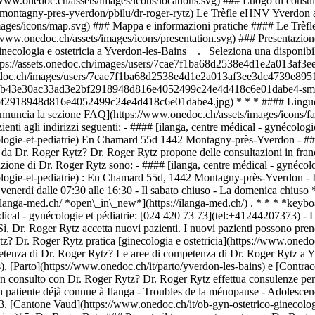
tps://www.onedoc.ch/assets/images/icons/locations.svg) ### Luogo di consu
/montagny-pres-yverdon/pbilu/dr-roger-rytz) Le Trèfle eHNV Yverdon 
/images/icons/map.svg) ### Mappa e informazioni pratiche #### Le Tr
//www.onedoc.ch/assets/images/icons/presentation.svg) ### Presentazi
inecologia e ostetricia a Yverdon-les-Bains__. Seleziona una disponibi
https://assets.onedoc.ch/images/users/7cae7f1ba68d2538e4d1e2a013a
.onedoc.ch/images/users/7cae7f1ba68d2538e4d1e2a013af3ee3dc4739e89
8eb2cb43e30ac33ad3e2bf2918948d816e4052499c24e4d418c6e01dabe4-smal
bf2918948d816e4052499c24e4d418c6e01dabe4.jpg) * * * #### Lingue parl
e annuncia la sezione FAQ](https://www.onedoc.ch/assets/images/icon
ienti agli indirizzi seguenti: - #### [ilanga, centre médical - gynécolog
ologie-et-pediatrie) En Chamard 55d 1442 Montagny-près-Yverdon - 
 da Dr. Roger Rytz? Dr. Roger Rytz propone delle consultazioni in fran
tazione di Dr. Roger Rytz sono: - #### [ilanga, centre médical - gynécol
ie-et-pediatrie) : En Chamard 55d, 1442 Montagny-près-Yverdon - Il lun
 Il venerdì dalle 07:30 alle 16:30 - Il sabato chiuso - La domenica chius
s://ilanga-med.ch/ *open\_in\_new*](https://ilanga-med.ch/) . * * * *key
 médical - gynécologie et pédiatrie: [024 420 73 73](tel:+41244207373)
ì, Dr. Roger Rytz accetta nuovi pazienti. I nuovi pazienti possono pren
z? Dr. Roger Rytz pratica [ginecologia e ostetricia](https://www.onedo
etenza di Dr. Roger Rytz? Le aree di competenza di Dr. Roger Rytz a 
, [Parto](https://www.onedoc.ch/it/parto/yverdon-les-bains) e [Contra
 consulto con Dr. Roger Rytz? Dr. Roger Rytz effettua consulenze per i
tion patiente déjà connue à Ilanga - Troubles de la ménopause - Adolesce