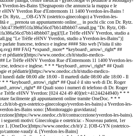
ltazione [ilanga, centre médical - gynécologie et pédiatrie a Montagny-
a Yverdon-les-Bains ![Segnaposto che annuncia la mappa e le
èfle eHNV Yverdon Rue d'Entremonts 11 1400 Yverdon-les-Bains !
one Dr. Rytz, __OB-GYN (ostetrico-ginecologo) a Yverdon-les-
lità e __prenota un appuntamento online__ in pochi clic con Dr. Rytz.
f3ee3dc4739e8951fa386a56cd7bb14fbbb07-small.jpg "Dr. Rytz, OB-
51fa386a56cd7bb14fbbb07.jpg)[![Le Trèfle eHNV Yverdon, studio a
l.jpg "Le Trèfle eHNV Yverdon, studio a Yverdon-les-Bains")]
ate francese, tedesco e inglese #### Sito web [Visita il sito
s/faq.svg) ### FAQ *expand\_more* *keyboard\_arrow\_right* ##
ie et pédiatrie](https://www.onedoc.ch/it/studio-medico-
#### Le Trèfle eHNV Yverdon Rue d'Entremonts 11 1400 Yverdon-les-
cese, tedesco e inglese. * * * *keyboard\_arrow\_right* ## Quali
ogie et pédiatrie](https://www.onedoc.ch/it/studio-medico-
edì dalle 08:00 alle 18:00 - Il martedì dalle 08:00 alle 18:00 - Il
o * * * *keyboard\_arrow\_right* ## Qual è il sito web di Dr. Roger
board\_arrow\_right* ## Quali sono i numeri di telefono di Dr. Roger
 - Le Trèfle eHNV Yverdon: [024 424 49 40](tel:+41244244940) * * *
otare facilmente gli appuntamenti online tramite OneDoc. * * *
c.ch/it/ob-gyn-ostetrico-ginecologo/yverdon-les-bains) a Yverdon-les-
Yverdon-les-Bains sono: [Monitoraggio gravidanza]
ccezione](https://www.onedoc.ch/it/contraccezione/yverdon-les-bains).
 seguenti motivi: Ginecologia e ostetricia: - Nouveau patient, 1er
nce
1. [OneDoc](https://www.onedoc.ch/it/)/ 2. [OB-GYN (ostetrico-ginecologo)](https://www.onedoc.ch/it/ob-gyn-ostetrico-ginecologo)/ 3. [Cantone Vaud](https://www.onedoc.ch/it/ob-gyn-ostetrico-ginecologo/cantone-vaud)/ 4. [Yverdon-les-Bains](https://www.onedoc.ch/it/ob-gyn-ostetrico-ginecologo/yverdon-les-bains)/ 5. Dr. Roger Rytz ### Prenota il tuo appuntamento con Dr. Roger Rytz Compila il modulo seguente *check* Luogo della consultazione Le Trèfle eHNV Yverdon Le Trèfle eHNV Yverdon Seleziona un luogo di consultazione * * * *error\_outline* Oops! *chevron\_left* mer 05 ago *chevron\_right* Vedi più appuntamenti Nessuna disponibilità online al momento. Per prenotare un appuntamento con Dr. Roger Rytz, si prega di chiamare il numero: [024 424 49 40](tel:+41244244940). Fascia oraria Prenota appuntamento ### Scarica l'app OneDoc Prenota un appuntamento online con un medico, dentista o terapeuta vicino a te in Svizzera. L'app OneDoc ti consente di gestire tutti i tuoi appuntamenti medici dal tuo cellulare, ovunque e in qualsiasi momento. ![Codice QR che rimanda all’App Store o a Google Play per scaricare l’app OneDoc Pazienti](https://www.onedoc.ch/assets/images/download-app-qr.jpeg) Scansiona il codice QR per scaricare l'app [![Scarica la nostra applicazione su App Store!](https://www.onedoc.ch/assets/images/app-store-badge-it.svg)](https://apps.apple.com/ch/app/onedoc/id1592376413?l=fr)[![Scarica la nostra app su Google Play Store!](https://www.onedoc.ch/assets/images/google-play-badge-it.png)](https://play.google.com/store/apps/details?id=ch.onedoc.patient&hl=fr-CH) *keyboard\_arrow\_right* ## Specialità correlate [OB-GYN (ostetrico-ginecologo) a Losanna](https://www.onedoc.ch/it/ob-gyn-ostetrico-ginecologo/losanna)[OB-GYN (ostetrico-ginecologo) a Morges](https://www.onedoc.ch/it/ob-gyn-ostetrico-ginecologo/morges)[OB-GYN (ostetrico-ginecologo) a Friburgo](https://www.onedoc.ch/it/ob-gyn-ostetrico-ginecologo/friburgo)[OB-GYN (ostetrico-ginecologo) a Montreux](https://www.onedoc.ch/it/ob-gyn-ostetrico-ginecologo/montreux)[OB-GYN (ostetrico-ginecologo) a Payerne](https://www.onedoc.ch/it/ob-gyn-ostetrico-ginecologo/payerne)[OB-GYN (ostetrico-ginecologo) a Vevey](https://www.onedoc.ch/it/ob-gyn-ostetrico-ginecologo/vevey)[OB-GYN (ostetrico-ginecologo) a Neuchâtel](https://www.onedoc.ch/it/ob-gyn-ostetrico-ginecologo/neuchatel)[OB-GYN (ostetrico-ginecologo) a Montagny-près-Yverdon](https://www.onedoc.ch/it/ob-gyn-ostetrico-ginecologo/montagny-pres-yverdon)[OB-GYN (ostetrico-ginecologo) a Moudon](https://www.onedoc.ch/it/ob-gyn-ostetrico-ginecologo/moudon)[OB-GYN (ostetrico-ginecologo) a Prilly](https://www.onedoc.ch/it/ob-gyn-ostetrico-ginecologo/prilly)[OB-GYN (ostetrico-ginecologo) a Pully](https://www.onedoc.ch/it/ob-gyn-ostetrico-ginecologo/pully)[OB-GYN (ostetrico-ginecologo) a Crissier](https://www.onedoc.ch/it/ob-gyn-ostetrico-ginecologo/crissier)[OB-GYN (ostetrico-ginecologo) a Yverdon-les-Bains](https://www.onedoc.ch/it/ob-gyn-ostetrico-ginecologo/yverdon-les-bains)[OB-GYN (ostetrico-ginecologo) a Givisiez](https://www.onedoc.ch/it/ob-gyn-ostetrico-ginecologo/givisiez)[OB-GYN (ostetrico-ginecologo) a Estavayer](https://www.onedoc.ch/it/ob-gyn-ostetrico-ginecologo/estavayer)[OB-GYN (ostetrico-ginecologo) a La Chaux-de-Fonds](https://www.onedoc.ch/it/ob-gyn-ostetrico-ginecologo/la-chaux-de-fonds)[OB-GYN (ostetrico-ginecologo) a La Grande Béroche](https://www.onedoc.ch/it/ob-gyn-ostetrico-ginecologo/la-grande-beroche)[OB-GYN (ostetrico-ginecologo) a Bussigny](https://www.onedoc.ch/it/ob-gyn-ostetrico-ginecologo/bussigny)[OB-GYN (ostetrico-ginecologo) a Genolier](https://www.onedoc.ch/it/ob-gyn-ostetrico-ginecologo/genolier)[OB-GYN (ostetrico-ginecologo) a Billens-Hennens](https://www.onedoc.ch/it/ob-gyn-ostetrico-ginecologo/billens-hennens)[OB-GYN (ostetrico-ginecologo) a Corminboeuf](https://www.onedoc.ch/it/ob-gyn-ostetrico-ginecologo/corminboeuf) *keyboard\_arrow\_right* ## Competenze correlate [Monitoraggio gravidanza a Losanna](https://www.onedoc.ch/it/monitoraggio-gravidanza/losanna)[Monitoraggio gravidanza a Friburgo](https://www.onedoc.ch/it/monitoraggio-gravidanza/friburgo)[Monitoraggio gravidanza a Payerne](https://www.onedoc.ch/it/monitoraggio-gravidanza/payerne)[Monitoraggio gravidanza a Montagny-près-Yverdon](https://www.onedoc.ch/it/monitoraggio-gravidanza/montagny-pres-yverdon)[Monitoraggio gravidanza a Montreux](https://www.onedoc.ch/it/monitoraggio-gravidanza/montreux)[Monitoraggio gravidanza a Morges](https://www.onedoc.ch/it/monitoraggio-gravidanza/morges)[Monitoraggio gravidanza a Pully](https://www.onedoc.ch/it/monitoraggio-gravidanza/pully)[Parto a Montagny-près-Yverdon](https://www.onedoc.ch/it/parto/montagny-pres-yverdon)[Parto a Losanna](https://www.onedoc.ch/it/parto/losanna)[Parto a Payerne](https://www.onedoc.ch/it/parto/payerne)[Parto a Pully](https://www.onedoc.ch/it/parto/pully)[Parto a Friburgo](https://www.onedoc.ch/it/parto/friburgo)[Parto a Yverdon-les-Bains](https://www.onedoc.ch/it/parto/yverdon-les-bains)[Parto a Villars-sur-Glâne](https://www.onedoc.ch/it/parto/villars-sur-glane)[Parto a Montreux](https://www.onedoc.ch/it/parto/montreux)[Contraccezione a Losanna](https://www.onedoc.ch/it/contraccezione/losanna)[Contraccezione a Friburgo](https://www.onedoc.ch/it/contraccezione/friburgo)[Contraccezione a Montreux](https://www.onedoc.ch/it/contraccezione/montreux)[Contraccezione a Payerne](https://www.onedoc.ch/it/contraccezione/payerne)[Contraccezione a Montagny-près-Yverdon](https://www.onedoc.ch/it/contraccezione/montagny-pres-yverdon)[Contraccezione a Moudon](https://www.onedoc.ch/it/contraccezione/moudon) *keyboard\_arrow\_right* ## Ricerche frequenti [Fisioterapista a Losanna](https://www.onedoc.ch/it/fisioterapista/losanna)[Psicologo a Losanna](https://www.onedoc.ch/it/psicologo/losanna)[Massaggiatore classico a Losanna](https://www.onedoc.ch/it/massaggiatore-classico/losanna)[Osteopata a Losanna](https://www.onedoc.ch/it/osteopata/losanna)[Medico generico a Losanna](https://www.onedoc.ch/it/medico-generico/losanna)[Terapista in linfodrenaggio manuale a Losanna](https://www.onedoc.ch/it/terapista-in-linfodrenaggio-manuale/losanna)[Terapista in riflessologia a Losanna](https://www.onedoc.ch/it/terapista-in-riflessologia/losanna)[Dentista a Losanna](https://www.onedoc.ch/it/dentista/losanna)[Oculista a Losanna](https://www.onedoc.ch/it/oculista/losanna)[Agopuntore a Losanna](https://www.onedoc.ch/it/agopuntore/losanna)[Massaggiatore terapeutico a Losanna](https://www.onedoc.ch/it/massaggiatore-terapeutico/losanna)[Ipnoterapista a Losanna](https://www.onedoc.ch/it/ipnoterapista/losanna)[Terapista della nutrizione (MCO) a Losanna](https://www.onedoc.ch/it/terapista-della-nutrizione-mco/losanna)[Osteopata a Friburgo](https://www.onedoc.ch/it/osteopata/friburgo)[OB-GYN (ostetrico-ginecologo) a Losanna](https://www.onedoc.ch/it/ob-gyn-ostetrico-ginecologo/losanna)[Naturopata MCO/TEN a Losanna](https://www.onedoc.ch/it/naturopata-mco-ten/losanna)[Fisioterapista sportivo a Losanna](https://www.onedoc.ch/it/fisioterapista-sportivo/losanna)[Medico generico a Neuchâtel](https://www.onedoc.ch/it/medico-generico/neuchatel)[Psicoterapeuta a Losanna](https://www.onedoc.ch/it/psicoterapeuta/losanna)[Osteopata a Vevey](https://www.onedoc.ch/it/osteopata/vevey)[Specialista in medicina interna generale a Losanna](https://www.onedoc.ch/it/specialista-in-medicina-interna-generale/losanna) *keyboard\_arrow\_right* ## Cerca un professionista [Elenco dei professionisti](https://www.onedoc.ch/it/elenco) [A](https://www.onedoc.ch/it/elenco/A) [B](https://www.onedoc.ch/it/elenco/B) [C](https://www.onedoc.ch/it/elenco/C) [D](https://www.onedoc.ch/it/elenco/D) [E](https://www.onedoc.ch/it/elenco/E) [F](https://www.onedoc.ch/it/elenco/F) [G](https://www.onedoc.ch/it/elenco/G) [H](https://www.onedoc.ch/it/elenco/H) [I](https://www.onedoc.ch/it/elenco/I) [J](https://www.onedoc.ch/it/elenco/J) [K](https://www.onedoc.ch/it/elenco/K) [L](https://www.onedoc.ch/it/elenco/L) [M](https://www.onedoc.ch/it/elenco/M) [N](https://www.onedoc.ch/it/elenco/N) [O](https://www.onedoc.ch/it/elenco/O) [P](https://www.onedoc.ch/it/elenco/P) [Q](https://www.onedoc.ch/it/elenco/Q) [R](https://www.onedoc.ch/it/elenco/R) [S](https://www.onedoc.ch/it/elenco/S) [T](https://www.onedoc.ch/it/elenco/T) [U](https://www.onedoc.ch/it/elenco/U) [V](https://www.onedoc.ch/it/elenco/V) [W](https://www.onedoc.ch/it/elenco/W) [X](https://www.onedoc.ch/it/elenco/X) [Y](https://www.onedoc.ch/it/elenco/Y) [Z](https://www.onedoc.ch/it/elenco/Z) ## OneDoc [Sono un professionista](https://info.onedoc.ch/it/) [Su di noi](https://info.onedoc.ch/it/nostra-missione/) [News e premi](https://info.onedoc.ch/it/media/) [Lavora con noi](https://career.onedoc.ch/it) [Centro privacy](https://privacy.onedoc.ch/it/) [Gestione dei cookie](javascript:Didomi.preferences.show%28%29) [Centro di assistenza](https://help.onedoc.ch/it/) ## Lingue [Deutsch](https://www.onedoc.ch/de/gynakologe-frauenarzt-und-geburtshelfer/yverdon-les-bains/pb6jl/dr-roger-rytz) [Français](https://www.onedoc.ch/fr/gynecologue-obstetricien/yverdon-les-bains/pb6jl/dr-roger-rytz) [Italiano](https://www.onedoc.ch/it/ob-gyn-ostetrico-ginecologo/yverdon-les-bains/pb6jl/dr-roger-rytz) [English](https://www.onedoc.ch/en/ob-gyn-obstetrician-gynecologist/yverdon-les-bains/pb6jl/dr-roger-rytz) ## Specialità correlate [OB-GYN (ostetrico-ginecologo) a Losanna](https://www.onedoc.ch/it/ob-gyn-ostetrico-ginecologo/losanna) [OB-GYN (ostetrico-ginecologo) a Morges](https://www.onedoc.ch/it/ob-gyn-ostetrico-ginecologo/morges) [OB-GYN (ostetrico-ginecologo) a Friburgo](https://www.onedoc.ch/it/ob-gyn-ostetrico-ginecologo/friburgo) [OB-GYN (ostetrico-ginecologo) a Montreux](https://www.onedoc.ch/it/ob-gyn-ostetrico-ginecologo/montreux) [OB-GYN (ostetrico-ginecologo) a Payerne](https://www.onedoc.ch/it/ob-gyn-ostetrico-gi