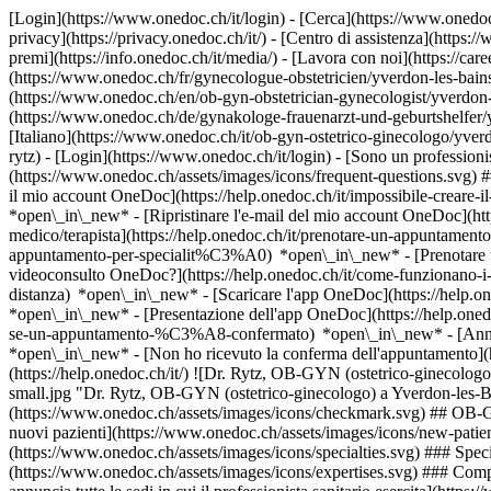
[Login](https://www.onedoc.ch/it/login) - [Cerca](https://www.onedoc
privacy](https://privacy.onedoc.ch/it/) - [Centro di assistenza](https:/
premi](https://info.onedoc.ch/it/media/) - [Lavora con noi](https://car
(https://www.onedoc.ch/fr/gynecologue-obstetricien/yverdon-les-bains/
(https://www.onedoc.ch/en/ob-gyn-obstetrician-gynecologist/yverdon-
(https://www.onedoc.ch/de/gynakologe-frauenarzt-und-geburtshelfer/yve
[Italiano](https://www.onedoc.ch/it/ob-gyn-ostetrico-ginecologo/yverd
rytz)
- [Login](https://www.onedoc.ch/it/login) - [Sono un professionist
(https://www.onedoc.ch/assets/images/icons/frequent-questions.svg)
il mio account OneDoc](https://help.onedoc.ch/it/impossibile-creare-i
*open\_in\_new* - [Ripristinare l'e-mail del mio account OneDoc](htt
medico/terapista](https://help.onedoc.ch/it/prenotare-un-appuntamento
appuntamento-per-specialit%C3%A0) *open\_in\_new* - [Prenotare un
videoconsulto OneDoc?](https://help.onedoc.ch/it/come-funzionano-i-
distanza) *open\_in\_new*
- [Scaricare l'app OneDoc](https://help.o
*open\_in\_new* - [Presentazione dell'app OneDoc](https://help.one
se-un-appuntamento-%C3%A8-confermato) *open\_in\_new* - [Annulla
*open\_in\_new* - [Non ho ricevuto la conferma dell'appuntamento](ht
(https://help.onedoc.ch/it/) ![Dr. Rytz, OB-GYN (ostetrico-gineco
small.jpg "Dr. Rytz, OB-GYN (ostetrico-ginecologo) a Yverdon-les-Ba
(https://www.onedoc.ch/assets/images/icons/checkmark.svg) ## OB-GYN
nuovi pazienti](https://www.onedoc.ch/assets/images/icons/new-patients
(https://www.onedoc.ch/assets/images/icons/specialties.svg) ### Specia
(https://www.onedoc.ch/assets/images/icons/expertises.svg) ### Com