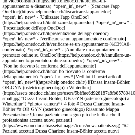
un videoconsulto](https://help.onedoc.ch/it/prenota-un-
appuntamento-a-distanza) *open\_in\_new*
- [Scaricare l'app
OneDoc](https://help.onedoc.ch/it/scaricare-lapp-onedoc)
*open\_in\_new* - [Utilizzare l'app OneDoc]
(https://help.onedoc.ch/it/utilizzare-lapp-onedoc) *open\_in\_new* -
[Presentazione dell'app OneDoc]
(https://help.onedoc.ch/it/presentazione-dellapp-onedoc)
*open\_in\_new*
- [Verificare se un appuntamento è confermato]
(https://help.onedoc.ch/it/verificare-se-un-appuntamento-%C3%A8-
confermato) *open\_in\_new* - [Annullare un appuntamento
prenotato online su OneDoc](https://help.onedoc.ch/it/annullare-un-
appuntamento-prenotato-online-su-onedoc) *open\_in\_new* -
[Non ho ricevuto la conferma dell'appuntamento]
(https://help.onedoc.ch/it/non-ho-ricevuto-la-conferma-
dellappuntamento) *open\_in\_new* [Vedi tutti i nostri articoli
*open\_in\_new*](https://help.onedoc.ch/it/) ![Dr.ssa Insam-Böhler,
OB-GYN (ostetrico-ginecologo) a Winterthur]
(https://assets.onedoc.ch/images/users/5bfffae6d928187a8fb8578
small.jpg "Dr.ssa Insam-Böhler, OB-GYN (ostetrico-ginecologo) a
Winterthur") *photo\_camera*+ 4 foto # Dr.ssa Charlene Insam-
Böhler ## OB-GYN (ostetrico-ginecologo) Riassunto Mappa
Presentazione ![Icona paziente con segno più che indica che il
professionista accetta nuovi pazienti]
(https://www.onedoc.ch/assets/images/icons/new-patients.svg) ###
Pazienti accettati Dr.ssa Charlene Insam-Böhler accetta nuovi