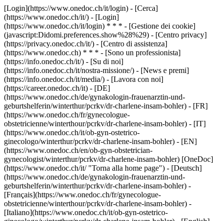
[Login](https://www.onedoc.ch/it/login) - [Cerca]
(https://www.onedoc.ch/it/) - [Login]
(https://www.onedoc.ch/it/login) * * * - [Gestione dei cookie]
(javascript:Didomi.preferences.show%28%29) - [Centro privacy]
(https://privacy.onedoc.ch/it/) - [Centro di assistenza]
(https://www.onedoc.ch) * * * - [Sono un professionista]
(https://info.onedoc.ch/it/) - [Su di noi]
(https://info.onedoc.ch/it/nostra-missione/) - [News e premi]
(https://info.onedoc.ch/it/media/) - [Lavora con noi]
(https://career.onedoc.ch/it)
- [DE]
(https://www.onedoc.ch/de/gynakologin-frauenarztin-und-
geburtshelferin/winterthur/pcrkv/dr-charlene-insam-bohler) - [FR]
(https://www.onedoc.ch/fr/gynecologue-
obstetricienne/winterthour/pcrkv/dr-charlene-insam-bohler) - [IT]
(https://www.onedoc.ch/it/ob-gyn-ostetrico-
ginecologo/winterthur/pcrkv/dr-charlene-insam-bohler) - [EN]
(https://www.onedoc.ch/en/ob-gyn-obstetrician-
gynecologist/winterthur/pcrkv/dr-charlene-insam-bohler) [OneDoc]
(https://www.onedoc.ch/it/ "Torna alla home page") - [Deutsch]
(https://www.onedoc.ch/de/gynakologin-frauenarztin-und-
geburtshelferin/winterthur/pcrkv/dr-charlene-insam-bohler) -
[Français](https://www.onedoc.ch/fr/gynecologue-
obstetricienne/winterthour/pcrkv/dr-charlene-insam-bohler) -
[Italiano](https://www.onedoc.ch/it/ob-gyn-ostetrico-