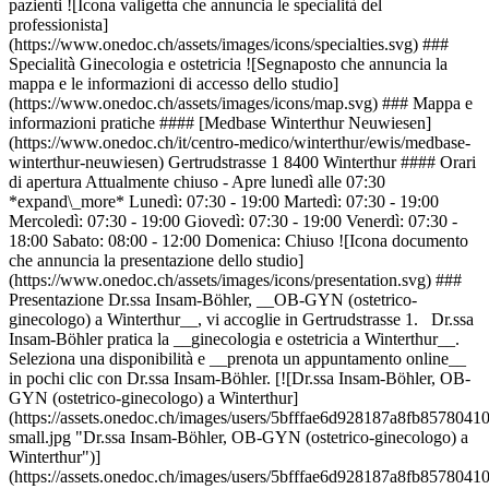
pazienti ![Icona valigetta che annuncia le specialità del
professionista]
(https://www.onedoc.ch/assets/images/icons/specialties.svg) ###
Specialità Ginecologia e ostetricia ![Segnaposto che annuncia la
mappa e le informazioni di accesso dello studio]
(https://www.onedoc.ch/assets/images/icons/map.svg) ### Mappa e
informazioni pratiche #### [Medbase Winterthur Neuwiesen]
(https://www.onedoc.ch/it/centro-medico/winterthur/ewis/medbase-
winterthur-neuwiesen) Gertrudstrasse 1 8400 Winterthur #### Orari
di apertura Attualmente chiuso - Apre lunedì alle 07:30
*expand\_more* Lunedì: 07:30 - 19:00 Martedì: 07:30 - 19:00
Mercoledì: 07:30 - 19:00 Giovedì: 07:30 - 19:00 Venerdì: 07:30 -
18:00 Sabato: 08:00 - 12:00 Domenica: Chiuso ![Icona documento
che annuncia la presentazione dello studio]
(https://www.onedoc.ch/assets/images/icons/presentation.svg) ###
Presentazione Dr.ssa Insam-Böhler, __OB-GYN (ostetrico-
ginecologo) a Winterthur__, vi accoglie in Gertrudstrasse 1. Dr.ssa
Insam-Böhler pratica la __ginecologia e ostetricia a Winterthur__.
Seleziona una disponibilità e __prenota un appuntamento online__
in pochi clic con Dr.ssa Insam-Böhler. [![Dr.ssa Insam-Böhler, OB-
GYN (ostetrico-ginecologo) a Winterthur]
(https://assets.onedoc.ch/images/users/5bfffae6d928187a8fb8578
small.jpg "Dr.ssa Insam-Böhler, OB-GYN (ostetrico-ginecologo) a
Winterthur")]
(https://assets.onedoc.ch/images/users/5bfffae6d928187a8fb8578