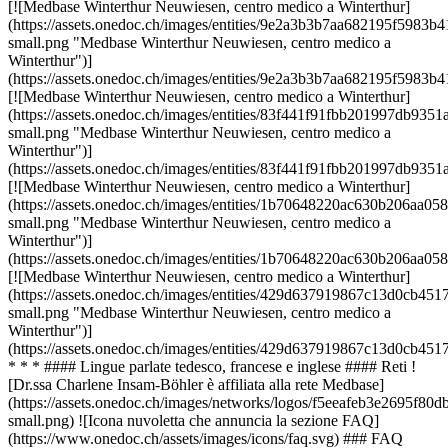
[![Medbase Winterthur Neuwiesen, centro medico a Winterthur]
(https://assets.onedoc.ch/images/entities/9e2a3b3b7aa682195f59
small.png "Medbase Winterthur Neuwiesen, centro medico a
Winterthur")]
(https://assets.onedoc.ch/images/entities/9e2a3b3b7aa682195f59
[![Medbase Winterthur Neuwiesen, centro medico a Winterthur]
(https://assets.onedoc.ch/images/entities/83f441f91fbb201997db9
small.png "Medbase Winterthur Neuwiesen, centro medico a
Winterthur")]
(https://assets.onedoc.ch/images/entities/83f441f91fbb201997db9
[![Medbase Winterthur Neuwiesen, centro medico a Winterthur]
(https://assets.onedoc.ch/images/entities/1b70648220ac630b206a
small.png "Medbase Winterthur Neuwiesen, centro medico a
Winterthur")]
(https://assets.onedoc.ch/images/entities/1b70648220ac630b206a
[![Medbase Winterthur Neuwiesen, centro medico a Winterthur]
(https://assets.onedoc.ch/images/entities/429d637919867c13d0cb
small.png "Medbase Winterthur Neuwiesen, centro medico a
Winterthur")]
(https://assets.onedoc.ch/images/entities/429d637919867c13d0cb
* * * #### Lingue parlate tedesco, francese e inglese #### Reti !
[Dr.ssa Charlene Insam-Böhler è affiliata alla rete Medbase]
(https://assets.onedoc.ch/images/networks/logos/f5eeafeb3e2695f
small.png) ![Icona nuvoletta che annuncia la sezione FAQ]
(https://www.onedoc.ch/assets/images/icons/faq.svg) ### FAQ