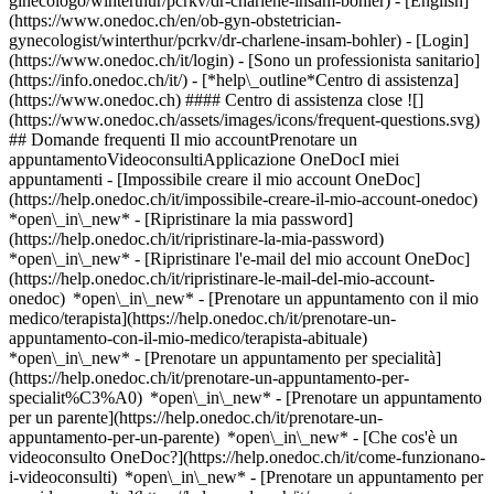
ginecologo/winterthur/pcrkv/dr-charlene-insam-bohler) - [English]
(https://www.onedoc.ch/en/ob-gyn-obstetrician-
gynecologist/winterthur/pcrkv/dr-charlene-insam-bohler)
- [Login]
(https://www.onedoc.ch/it/login) - [Sono un professionista sanitario]
(https://info.onedoc.ch/it/)
- [*help\_outline*Centro di assistenza]
(https://www.onedoc.ch) #### Centro di assistenza close ![]
(https://www.onedoc.ch/assets/images/icons/frequent-questions.svg)
## Domande frequenti Il mio accountPrenotare un
appuntamentoVideoconsultiApplicazione OneDocI miei
appuntamenti - [Impossibile creare il mio account OneDoc]
(https://help.onedoc.ch/it/impossibile-creare-il-mio-account-onedoc)
*open\_in\_new* - [Ripristinare la mia password]
(https://help.onedoc.ch/it/ripristinare-la-mia-password)
*open\_in\_new* - [Ripristinare l'e-mail del mio account OneDoc]
(https://help.onedoc.ch/it/ripristinare-le-mail-del-mio-account-
onedoc) *open\_in\_new*
- [Prenotare un appuntamento con il mio
medico/terapista](https://help.onedoc.ch/it/prenotare-un-
appuntamento-con-il-mio-medico/terapista-abituale)
*open\_in\_new* - [Prenotare un appuntamento per specialità]
(https://help.onedoc.ch/it/prenotare-un-appuntamento-per-
specialit%C3%A0) *open\_in\_new* - [Prenotare un appuntamento
per un parente](https://help.onedoc.ch/it/prenotare-un-
appuntamento-per-un-parente) *open\_in\_new*
- [Che cos'è un
videoconsulto OneDoc?](https://help.onedoc.ch/it/come-funzionano-
i-videoconsulti) *open\_in\_new* - [Prenotare un appuntamento per