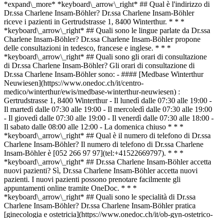
*expand\_more* *keyboard\_arrow\_right* ## Qual è l'indirizzo di
Dr.ssa Charlene Insam-Böhler? Dr.ssa Charlene Insam-Böhler
riceve i pazienti in Gertrudstrasse 1, 8400 Winterthur. * * *
*keyboard\_arrow\_right* ## Quali sono le lingue parlate da Dr.ssa
Charlene Insam-Böhler? Dr.ssa Charlene Insam-Böhler propone
delle consultazioni in tedesco, francese e inglese. * * *
*keyboard\_arrow\_right* ## Quali sono gli orari di consultazione
di Dr.ssa Charlene Insam-Böhler? Gli orari di consultazione di
Dr.ssa Charlene Insam-Böhler sono: - #### [Medbase Winterthur
Neuwiesen](https://www.onedoc.ch/it/centro-
medico/winterthur/ewis/medbase-winterthur-neuwiesen) :
Gertrudstrasse 1, 8400 Winterthur - Il lunedì dalle 07:30 alle 19:00 -
Il martedì dalle 07:30 alle 19:00 - Il mercoledì dalle 07:30 alle 19:00
- Il giovedì dalle 07:30 alle 19:00 - Il venerdì dalle 07:30 alle 18:00 -
Il sabato dalle 08:00 alle 12:00 - La domenica chiuso * * *
*keyboard\_arrow\_right* ## Qual è il numero di telefono di Dr.ssa
Charlene Insam-Böhler? Il numero di telefono di Dr.ssa Charlene
Insam-Böhler è [052 266 97 97](tel:+41522669797). * * *
*keyboard\_arrow\_right* ## Dr.ssa Charlene Insam-Böhler accetta
nuovi pazienti? Sì, Dr.ssa Charlene Insam-Böhler accetta nuovi
pazienti. I nuovi pazienti possono prenotare facilmente gli
appuntamenti online tramite OneDoc. * * *
*keyboard\_arrow\_right* ## Quali sono le specialità di Dr.ssa
Charlene Insam-Böhler? Dr.ssa Charlene Insam-Böhler pratica
[ginecologia e ostetricia](https://www.onedoc.ch/it/ob-gyn-ostetrico-