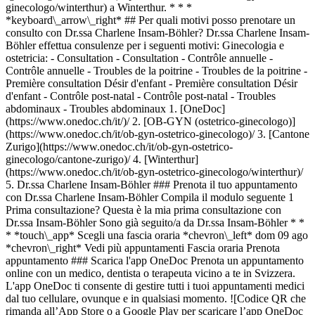
ginecologo/winterthur) a Winterthur. * * *
*keyboard\_arrow\_right* ## Per quali motivi posso prenotare un
consulto con Dr.ssa Charlene Insam-Böhler? Dr.ssa Charlene Insam-
Böhler effettua consulenze per i seguenti motivi: Ginecologia e
ostetricia: - Consultation - Consultation - Contrôle annuelle -
Contrôle annuelle - Troubles de la poitrine - Troubles de la poitrine -
Première consultation Désir d'enfant - Première consultation Désir
d'enfant - Contrôle post-natal - Contrôle post-natal - Troubles
abdominaux - Troubles abdominaux
1. [OneDoc](https://www.onedoc.ch/it/)/ 2. [OB-GYN (ostetrico-ginecologo)](https://www.onedoc.ch/it/ob-gyn-ostetrico-ginecologo)/ 3. [Cantone Zurigo](https://www.onedoc.ch/it/ob-gyn-ostetrico-ginecologo/cantone-zurigo)/ 4. [Winterthur](https://www.onedoc.ch/it/ob-gyn-ostetrico-ginecologo/winterthur)/ 5. Dr.ssa Charlene Insam-Böhler ### Prenota il tuo appuntamento con Dr.ssa Charlene Insam-Böhler Compila il modulo seguente 1 Prima consultazione? Questa è la mia prima consultazione con Dr.ssa Insam-Böhler Sono già seguito/a da Dr.ssa Insam-Böhler * * * *touch\_app* Scegli una fascia oraria *chevron\_left* dom 09 ago *chevron\_right* Vedi più appuntamenti Fascia oraria Prenota appuntamento ### Scarica l'app OneDoc Prenota un appuntamento online con un medico, dentista o terapeuta vicino a te in Svizzera. L'app OneDoc ti consente di gestire tutti i tuoi appuntamenti medici dal tuo cellulare, ovunque e in qualsiasi momento. ![Codice QR che rimanda all’App Store o a Google Play per scaricare l’app OneDoc Pazienti](https://www.onedoc.ch/assets/images/download-app-qr.jpeg) Scansiona il codice QR per scaricare l'app [![Scarica la nostra applicazione su App Store!](https://www.onedoc.ch/assets/images/app-store-badge-it.svg)](https://apps.apple.com/ch/app/onedoc/id1592376413?l=fr)[![Scarica la nostra app su Google Play Store!](https://www.onedoc.ch/assets/images/google-play-badge-it.png)](https://play.google.com/store/apps/details?id=ch.onedoc.patient&hl=fr-CH) *keyboard\_arrow\_right* ## Specialità correlate [OB-GYN (ostetrico-ginecologo) a Zurigo](https://www.onedoc.ch/it/ob-gyn-ostetrico-ginecologo/zurigo)[OB-GYN (ostetrico-ginecologo) a Winterthur](https://www.onedoc.ch/it/ob-gyn-ostetrico-ginecologo/winterthur)[OB-GYN (ostetrico-ginecologo) a Horgen](https://www.onedoc.ch/it/ob-gyn-ostetrico-ginecologo/horgen)[OB-GYN (ostetrico-ginecologo) a Baden](https://www.onedoc.ch/it/ob-gyn-ostetrico-ginecologo/baden)[OB-GYN (ostetrico-ginecologo) a Rapperswil-Jona](https://www.onedoc.ch/it/ob-gyn-ostetrico-ginecologo/rapperswil-jona)[OB-GYN (ostetrico-ginecologo) a Opfikon](https://www.onedoc.ch/it/ob-gyn-ostetrico-ginecologo/opfikon)[OB-GYN (ostetrico-ginecologo) a Affoltern am Albis](https://www.onedoc.ch/it/ob-gyn-ostetrico-ginecologo/affoltern-am-albis)[OB-GYN (ostetrico-ginecologo) a Cham](https://www.onedoc.ch/it/ob-gyn-ostetrico-ginecologo/cham)[OB-GYN (ostetrico-ginecologo) a Frauenfeld](https://www.onedoc.ch/it/ob-gyn-ostetrico-ginecologo/frauenfeld)[OB-GYN (ostetrico-ginecologo) a Kreuzlingen](https://www.onedoc.ch/it/ob-gyn-ostetrico-ginecologo/kreuzlingen)[OB-GYN (ostetrico-ginecologo) a Zugo](https://www.onedoc.ch/it/ob-gyn-ostetrico-ginecologo/zugo)[OB-GYN (ostetrico-ginecologo) a Uster](https://www.onedoc.ch/it/ob-gyn-ostetrico-ginecologo/uster)[OB-GYN (ostetrico-ginecologo) a Wetzikon](https://www.onedoc.ch/it/ob-gyn-ostetrico-ginecologo/wetzikon)[OB-GYN (ostetrico-ginecologo) a Bülach](https://www.onedoc.ch/it/ob-gyn-ostetrico-ginecologo/bulach)[OB-GYN (ostetrico-ginecologo) a Zollikon](https://www.onedoc.ch/it/ob-gyn-ostetrico-ginecologo/zollikon)[OB-GYN (ostetrico-ginecologo) a Dietikon](https://www.onedoc.ch/it/ob-gyn-ostetrico-ginecologo/dietikon)[OB-GYN (ostetrico-ginecologo) a Feuerthalen](https://www.onedoc.ch/it/ob-gyn-ostetrico-ginecologo/feuerthalen)[OB-GYN (ostetrico-ginecologo) a Adliswil](https://www.onedoc.ch/it/ob-gyn-ostetrico-ginecologo/adliswil)[OB-GYN (ostetrico-ginecologo) a Dübendorf](https://www.onedoc.ch/it/ob-gyn-ostetrico-ginecologo/dubendorf)[OB-GYN (ostetrico-ginecologo) a Thalwil](https://www.onedoc.ch/it/ob-gyn-ostetrico-ginecologo/thalwil)[OB-GYN (ostetrico-ginecologo) a Würenlos](https://www.onedoc.ch/it/ob-gyn-ostetrico-ginecologo/wurenlos) *keyboard\_arrow\_right* ## Ricerche frequenti [OB-GYN (ostetrico-ginecologo) a Zurigo](https://www.onedoc.ch/it/ob-gyn-ostetrico-ginecologo/zurigo)[Specialista in medicina interna generale a Zurigo](https://www.onedoc.ch/it/specialista-in-medicina-interna-generale/zurigo)[Oculista a Zurigo](https://www.onedoc.ch/it/oculista/zurigo)[Massaggiatore classico a Zurigo](https://www.onedoc.ch/it/massaggiatore-classico/zurigo)[Fisioterapista a Zurigo](https://www.onedoc.ch/it/fisioterapista/zurigo)[Medico generico a Zurigo](https://www.onedoc.ch/it/medico-generico/zurigo)[Centro vaccinale a Zurigo](https://www.onedoc.ch/it/centro-vaccinale/zurigo)[Dermatologo a Zurigo](https://www.onedoc.ch/it/dermatologo/zurigo)[Specialista in medicina estetica a Zurigo](https://www.onedoc.ch/it/specialista-in-medicina-estetica/zurigo)[Fisioterapista a Winterthur](https://www.onedoc.ch/it/fisioterapista/winterthur)[Terapista in riflessologia a Zurigo](https://www.onedoc.ch/it/terapista-in-riflessologia/zurigo)[Terapista in massaggio medico a Zurigo](https://www.onedoc.ch/it/terapista-in-massaggio-medico/zurigo)[Osteopata a Zurigo](https://www.onedoc.ch/it/osteopata/zurigo)[Medico generico a Winterthur](https://www.onedoc.ch/it/medico-generico/winterthur)[Gastroenterologo a Zurigo](https://www.onedoc.ch/it/gastroenterologo/zurigo)[Neurologo (incl. specialista in cefalee) a Zurigo](https://www.onedoc.ch/it/neurologo-incl-specialista-in-cefalee/zurigo)[Naturopata MCO/TEN a Zurigo](https://www.onedoc.ch/it/naturopata-mco-ten/zurigo)[Dentista a Zurigo](https://www.onedoc.ch/it/dentista/zurigo)[Prestazioni sanitarie in farmacia a Zurigo](https://www.onedoc.ch/it/prestazioni-sanitarie-in-farmacia/zurigo)[Cardiologo a Zurigo](https://www.onedoc.ch/it/cardiologo/zurigo)[Laboratorio di analisi mediche a Zurigo](https://www.onedoc.ch/it/laboratorio-di-analisi-mediche/zurigo) *keyboard\_arrow\_right* ## Cerca un professionista [Elenco dei professionisti](https://www.onedoc.ch/it/elenco) [A](https://www.onedoc.ch/it/elenco/A) [B](https://www.onedoc.ch/it/elenco/B) [C](https://www.onedoc.ch/it/elenco/C) [D](https://www.onedoc.ch/it/elenco/D) [E](https://www.onedoc.ch/it/elenco/E) [F](https://www.onedoc.ch/it/elenco/F) [G](https://www.onedoc.ch/it/elenco/G) [H](https://www.onedoc.ch/it/elenco/H) [I](https://www.onedoc.ch/it/elenco/I) [J](https://www.onedoc.ch/it/elenco/J) [K](https://www.onedoc.ch/it/elenco/K) [L](https://www.onedoc.ch/it/elenco/L) [M](https://www.onedoc.ch/it/elenco/M) [N](https://www.onedoc.ch/it/elenco/N) [O](https://www.onedoc.ch/it/elenco/O) [P](https://www.onedoc.ch/it/elenco/P) [Q](https://www.onedoc.ch/it/elenco/Q) [R](https://www.onedoc.ch/it/elenco/R) [S](https://www.onedoc.ch/it/elenco/S) [T](https://www.onedoc.ch/it/elenco/T) [U](https://www.onedoc.ch/it/elenco/U) [V](https://www.onedoc.ch/it/elenco/V) [W](https://www.onedoc.ch/it/elenco/W) [X](https://www.onedoc.ch/it/elenco/X) [Y](https://www.onedoc.ch/it/elenco/Y) [Z](https://www.onedoc.ch/it/elenco/Z) ## OneDoc [Sono un professionista](https://info.onedoc.ch/it/) [Su di noi](https://info.onedoc.ch/it/nostra-missione/) [News e premi](https://info.onedoc.ch/it/media/) [Lavora con noi](https://career.onedoc.ch/it) [Centro privacy](https://privacy.onedoc.ch/it/) [Gestione dei cookie](javascript:Didomi.preferences.show%28%29) [Centro di assistenza](https://help.onedoc.ch/it/) ## Lingue [Deutsch](https://www.onedoc.ch/de/gynakologin-frauenarztin-und-geburtshelferin/winterthur/pcrkv/dr-charlene-insam-bohler) [Français](https://www.onedoc.ch/fr/gynecologue-obstetricienne/winterthour/pcrkv/dr-charlene-insam-bohler) [Italiano](https://www.onedoc.ch/it/ob-gyn-ostetrico-ginecologo/winterthur/pcrkv/dr-charlene-insam-bohler) [English](https://www.onedoc.ch/en/ob-gyn-obstetrician-gynecologist/winterthur/pcrkv/dr-charlene-insam-bohler) ## Specialità correlate [OB-GYN (ostetrico-ginecologo) a Zurigo](https://www.onedoc.ch/it/ob-gyn-ostetrico-ginecologo/zurigo) [OB-GYN (ostetrico-ginecologo) a Winterthur](https://www.onedoc.ch/it/ob-gyn-ostetrico-ginecologo/winterthur) [OB-GYN (ostetrico-ginecologo) a Horgen](https://www.onedoc.ch/it/ob-gyn-ostetrico-ginecologo/horgen) [OB-GYN (ostetrico-ginecologo) a Baden](https://www.onedoc.ch/it/ob-gyn-ostetrico-ginecologo/baden) [OB-GYN (ostetrico-ginecologo) a Rapperswil-Jona](https://www.onedoc.ch/it/ob-gyn-ostetrico-ginecologo/rapperswil-jona) [OB-GYN (ostetrico-ginecologo) a Opfikon](https://www.onedoc.ch/it/ob-gyn-ostetrico-ginecologo/opfikon) [OB-GYN (ostetrico-ginecologo) a Affoltern am Albis](https://www.onedoc.ch/it/ob-gyn-ostetrico-ginecologo/affoltern-am-albis) [OB-GYN (ostetrico-ginecologo) a Cham](https://www.onedoc.ch/it/ob-gyn-ostetrico-ginecologo/cham) [OB-GYN (ostetrico-ginecologo) a Frauenfeld](https://www.onedoc.ch/it/ob-gyn-ostetrico-ginecologo/frauenfeld) [OB-GYN (ostetrico-ginecologo) a Kreuzlingen](https://www.onedoc.ch/it/ob-gyn-ostetrico-ginecologo/kreuzlingen) [OB-GYN (ostetrico-ginecologo) a Zugo](https://www.onedoc.ch/it/ob-gyn-ostetrico-ginecologo/zugo) [OB-GYN (ostetrico-ginecologo) a Uster](https://www.onedoc.ch/it/ob-gyn-ostetrico-ginecologo/uster) [OB-GYN (ostetrico-ginecologo) a Wetzikon](https://www.onedoc.ch/it/ob-gyn-ostetrico-ginecologo/wetzikon) [OB-GYN (ostetrico-ginecologo) a Bülach](https://www.onedoc.ch/it/ob-gyn-ostetrico-ginecologo/bulach) [OB-GYN (ostetrico-ginecologo) a Zollikon](https://www.onedoc.ch/it/ob-gyn-ostetrico-ginecologo/zollikon) [OB-GYN (ostetrico-ginecologo) a Dietikon](https://www.onedoc.ch/it/ob-gyn-ostetrico-ginecologo/dietikon) [OB-GYN (ostetrico-ginecologo) a Feuerthalen](https://www.onedoc.ch/it/ob-gyn-ostetrico-ginecologo/feuerthalen) [OB-GYN (ostetrico-ginecologo) a Adliswil](https://www.onedoc.ch/it/ob-gyn-ostetrico-ginecologo/adliswil) [OB-GYN (ostetrico-ginecologo) a Dübendorf](https://www.onedoc.ch/it/ob-gyn-ostetrico-ginecologo/dubendorf) [OB-GYN (ostetrico-ginecologo) a Thalwil](https://www.onedoc.ch/it/ob-gyn-ostetrico-ginecologo/thalwil) [OB-GYN (ostetrico-ginecologo) a Würenlos](https://www.onedoc.ch/it/ob-gyn-ostetrico-ginecologo/wurenlos) ## Ricerche frequenti [OB-GYN (ostetrico-ginecologo) a Zurigo](ht