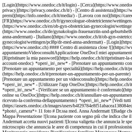
[Login](https://www.onedoc.ch/it/login) - [Cerca](https://www.onedoc
privacy](https://privacy.onedoc.ch/it/) - [Centro di assistenza](https:/
premi](https://info.onedoc.ch/it/media/) - [Lavora con noi](https://car
[FR](https://www.onedoc.ch/fr/gynecologue-obstetricienne/wettingen
(https://www.onedoc.ch/en/ob-gyn-obstetrician-gynecologist/wetting
(https://www.onedoc.ch/de/gynakologin-frauenarztin-und-geburtshelfe
anna-andermatt) - [Italiano](https://www.onedoc.ch/it/ob-gyn-ostetri
gynecologist/wettingen/pcl8p/dr-med-anna-andermatt)
- [Login](https
(https://www.onedoc.ch) #### Centro di assistenza close ![](https:/
appuntamentoVideoconsultiApplicazione OneDocI miei appuntamenti - 
[Ripristinare la mia password](https://help.onedoc.ch/it/ripristinare-
account-onedoc) *open\_in\_new*
- [Prenotare un appuntamento con 
[Prenotare un appuntamento per specialità](https://help.onedoc.ch/
(https://help.onedoc.ch/it/prenotare-un-appuntamento-per-un-parent
[Prenotare un appuntamento per un videoconsulto](https://help.oned
*open\_in\_new* - [Utilizzare l'app OneDoc](https://help.onedoc.ch/i
*open\_in\_new*
- [Verificare se un appuntamento è confermato](https://help.onedoc.ch/it/verificare-se-un-appuntamento-%C3%A8-confermato) *open\_in\_new* - [Annullare un appuntamento prenotato online su OneDoc](https://help.onedoc.ch/it/annullare-un-appuntamento-prenotato-online-su-onedoc) *open\_in\_new* - [Non ho ricevuto la conferma dell'appuntamento](https://help.onedoc.ch/it/non-ho-ricevuto-la-conferma-dellappuntamento) *open\_in\_new* [Vedi tutti i nostri articoli *open\_in\_new*](https://help.onedoc.ch/it/) ![Dr.ssa med. Andermatt, OB-GYN (ostetrico-ginecologo) a Wettingen](https://assets.onedoc.ch/images/users/b4f29784e8f51abacea138084ed34ebf1fb613ba8d7b09bb164fc66300d05738-small.jpg "Dr.ssa med. Andermatt, OB-GYN (ostetrico-ginecologo) a Wettingen") *photo\_camera*+ 11 foto # Dr.ssa med. Anna Andermatt ![Badge che indica un profilo verificato](https://www.onedoc.ch/assets/images/icons/checkmark.svg) ## OB-GYN (ostetrico-ginecologo) Riassunto Mappa Presentazione ![Icona paziente con segno più che indica che il professionista accetta nuovi pazienti](https://www.onedoc.ch/assets/images/icons/new-patients.svg) ### Pazienti accettati Dr.ssa med. Anna Andermatt accetta nuovi pazienti ![Icona valigetta che annuncia le specialità del professionista](https://www.onedoc.ch/assets/images/icons/specialties.svg) ### Specialità Ginecologia e ostetricia ![Icona microscopio che annuncia le aree di competenza in cui il professionista è specializzato](https://www.onedoc.ch/assets/images/icons/expertises.svg) ### Competenze Virus del papilloma umano (HPV) | PAP test Monitoraggio gravidanza Pianificazione familiare Menopausa [*arrow\_drop\_down*Vedi di più](https://www.onedoc.ch) ![Segnaposto che annuncia la mappa e le informazioni di accesso dello studio](https://www.onedoc.ch/assets/images/icons/map.svg) ### Mappa e informazioni pratiche #### [Frauenpraxis Wettingen](https://www.onedoc.ch/it/studio-medico/wettingen/e7rr/frauenpraxis-wettingen) Landstrasse 81 5430 Wettingen #### Orari di apertura Attualmente chiuso - Apre mercoledì alle 08:30 *expand\_more* Lunedì: 08:30 - 11:30 e 14:00 - 17:00 Martedì: 08:30 - 11:30 e 14:00 - 17:00 Mercoledì: 08:30 - 11:30 e 14:00 - 17:00 Giovedì: 08:30 - 11:30 e 14:00 - 17:00 Venerdì: 08:30 - 11:30 e 14:00 - 17:00 Sabato: Chiuso Domenica: Chiuso ![Icona documento che annuncia la presentazione dello studio](https://www.onedoc.ch/assets/images/icons/presentation.svg) ### Presentazione Dr.ssa med. Andermatt, __OB-GYN (ostetrico-ginecologo) a Wettingen__, vi accoglie in Landstrasse 81. Dr.ssa med. Andermatt pratica la __ginecologia e ostetricia a Wettingen__. Seleziona una disponibilità e __prenota un appuntamento online__ in pochi clic con Dr.ssa med. Andermatt. [![Dr.ssa med. Andermatt, O