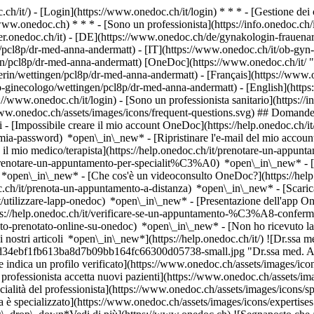
.ch/it/) - [Login](https://www.onedoc.ch/it/login) * * * - [Gestione 
/www.onedoc.ch) * * * - [Sono un professionista](https://info.onedoc.ch/it
eer.onedoc.ch/it)
- [DE](https://www.onedoc.ch/de/gynakologin-frauenarz
/pcl8p/dr-med-anna-andermatt) - [IT](https://www.onedoc.ch/it/ob-gyn-
en/pcl8p/dr-med-anna-andermatt) [OneDoc](https://www.onedoc.ch/it/ "
rin/wettingen/pcl8p/dr-med-anna-andermatt) - [Français](https://www.
co-ginecologo/wettingen/pcl8p/dr-med-anna-andermatt) - [English](http
://www.onedoc.ch/it/login) - [Sono un professionista sanitario](https://i
/www.onedoc.ch/assets/images/icons/frequent-questions.svg) ## Domande
[Impossibile creare il mio account OneDoc](https://help.onedoc.ch/it
la-mia-password) *open\_in\_new* - [Ripristinare l'e-mail del mio accoun
il mio medico/terapista](https://help.onedoc.ch/it/prenotare-un-appunt
it/prenotare-un-appuntamento-per-specialit%C3%A0) *open\_in\_new* - 
e) *open\_in\_new*
- [Che cos'è un videoconsulto OneDoc?](https://hel
oc.ch/it/prenota-un-appuntamento-a-distanza) *open\_in\_new*
- [Scari
t/utilizzare-lapp-onedoc) *open\_in\_new* - [Presentazione dell'app O
B-GYN (ostetrico-ginecologo) a Wettingen](https://assets.onedoc.ch/images/users/b4f29784e8f51abacea138084ed34ebf1fb613ba8d7b09bb164fc66300d05738-small.jpg "Dr.ssa med. Andermatt, OB-GYN (ostetrico-ginecologo) a Wettingen")](https://assets.onedoc.ch/images/users/b4f29784e8f51abacea138084ed34ebf1fb613ba8d7b09bb164fc66300d05738.jpg)[![Frauenpraxis Wettingen, studio medico a Wettingen](https://assets.onedoc.ch/images/entities/54433592a7048e5851a1f6d6d4f420dfc7e9e509d0fa8610d617e331362da0a5-small.jpg "Frauenpraxis Wettingen, studio medico a Wettingen")](https://assets.onedoc.ch/images/entities/54433592a7048e5851a1f6d6d4f420dfc7e9e509d0fa8610d617e331362da0a5.jpg)[![Frauenpraxis Wettingen, studio medico a Wettingen](https://assets.onedoc.ch/images/entities/76fb5a3369303597ee16e64b81af49c96021039d49b6d3d50ae55a4d7deea93a-small.jpg "Frauenpraxis Wettingen, studio medico a Wettingen")](https://assets.onedoc.ch/images/entities/76fb5a3369303597ee16e64b81af49c96021039d49b6d3d50ae55a4d7deea93a.jpg)[![Frauenpraxis Wettingen, studio medico a Wettingen](https://assets.onedoc.ch/images/entities/d3166459b6296ab4012eaad3df6b2fdd7d44a7016c58b94703ebb613cb508f26-small.jpg "Frauenpraxis Wettingen, studio medico a Wettingen")](https://assets.onedoc.ch/images/entities/d3166459b6296ab4012eaad3df6b2fdd7d44a7016c58b94703ebb613cb508f26.jpg)[![Frauenpraxis Wettingen, studio medico a Wettingen](https://assets.onedoc.ch/images/entities/7a64ec2bf83ebe9d2e837aae66b8165dbfadbaa91b7c9e58738c6f4e25425ef8-small.jpg "Frauenpraxis Wettingen, studio medico a Wettingen")](https://assets.onedoc.ch/images/entities/7a64ec2bf83ebe9d2e837aae66b8165dbfadbaa91b7c9e58738c6f4e25425ef8.jpg)[![Frauenpraxis Wettingen, studio medico a Wettingen](https://assets.onedoc.ch/images/entities/a5d5d420cb1c6ee374947c0924f5e58c2bae214260203f59203a5cf3efc0d3b5-small.jpg "Frauenpraxis Wettingen, studio medico a Wettingen")](https://assets.onedoc.ch/images/entities/a5d5d420cb1c6ee374947c0924f5e58c2bae214260203f59203a5cf3efc0d3b5.jpg)[![Frauenpraxis Wettingen, studio medico a Wettingen](https://assets.onedoc.ch/images/entities/c0ce2189dfd035fbb23a8b7a5e92cd34c17378aa6db564076ee51517ad4706a2-small.jpg "Frauenpraxis Wettingen, studio medico a Wettingen")](https://assets.onedoc.ch/images/entities/c0ce2189dfd035fbb23a8b7a5e92cd34c17378aa6db564076ee51517ad4706a2.jpg)[![Frauenpraxis Wettingen, studio medico a Wettingen](https://assets.onedoc.ch/images/entities/7f9c469ece4d8a4fd8dcbd22cb8c598ea776d3ded357efbb2f7deff498e7a983-small.jpg "Frauenpraxis Wettingen, studio medico a Wettingen")](https://assets.onedoc.ch/images/entities/7f9c469ece4d8a4fd8dcbd22cb8c598ea776d3ded357efbb2f7deff498e7a983.jpg)[![Frauenpraxis Wettingen, studio medico a Wettingen](https://assets.onedoc.ch/images/entities/9c6d802a9826a18ad3c8544e0ed4699aae2742a4075e3d6421955cf74e830e54-small.jpg "Frauenpraxis Wettingen, studio medico a Wettingen")](https://assets.onedoc.ch/images/entities/9c6d802a9826a18ad3c8544e0ed4699aae2742a4075e3d6421955cf74e830e54.jpg)[![Frauenpraxis Wettingen, studio medico a Wettingen](https://assets.onedoc.ch/images/entities/271129c2b2d8e1aaad7bab79a3f6126272d772bf950f32983e24ec95a27c9e33-small.jpg "Frauenpraxis Wettingen, studio medico a Wettingen")](https://assets.onedoc.ch/images/entities/271129c2b2d8e1aaad7bab79a3f6126272d772bf950f32983e24ec95a27c9e33.jpg)[![Frauenpraxis Wettingen, studio medico a Wettingen](https://assets.onedoc.ch/images/entities/dda563110ebd300b53d08c09fdae5117c909f02874f9cc2bda6be93a2641affa-small.jpg "Frauenpraxis Wettingen, studio medico a Wettingen")](https://assets.onedoc.ch/images/entities/dda563110ebd300b53d08c09fdae5117c909f02874f9cc2bda6be93a2641affa.jpg)[![Frauenpraxis Wettingen, studio medico a Wettingen](https://assets.onedoc.ch/images/entities/38aeae