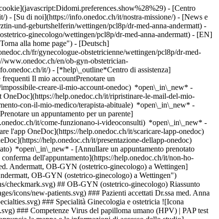
dei cookie](javascript:Didomi.preferences.show%28%29) - [Centro
/) - [Su di noi](https://info.onedoc.ch/it/nostra-missione/) - [News e
tin-und-geburtshelferin/wettingen/pcl8p/dr-med-anna-andermatt) -
ostetrico-ginecologo/wettingen/pcl8p/dr-med-anna-andermatt) - [EN]
Torna alla home page") - [Deutsch]
onedoc.ch/fr/gynecologue-obstetricienne/wettingen/pcl8p/dr-med-
s://www.onedoc.ch/en/ob-gyn-obstetrician-
nfo.onedoc.ch/it/)
- [*help\_outline*Centro di assistenza]
 frequenti Il mio accountPrenotare un
/impossibile-creare-il-mio-account-onedoc) *open\_in\_new* -
t OneDoc](https://help.onedoc.ch/it/ripristinare-le-mail-del-mio-
amento-con-il-mio-medico/terapista-abituale) *open\_in\_new* -
[Prenotare un appuntamento per un parente]
p.onedoc.ch/it/come-funzionano-i-videoconsulti) *open\_in\_new* -
care l'app OneDoc](https://help.onedoc.ch/it/scaricare-lapp-onedoc)
neDoc](https://help.onedoc.ch/it/presentazione-dellapp-onedoc)
4818a4110b9f12cc754b43c5b46f2b15656790268fa165be85b8ba2475-small.jpg "Frauenpraxis Wettingen, studio medico a Wettingen")](https://assets.onedoc.ch/images/entities/38aeae4818a4110b9f12cc754b43c5b46f2b15656790268fa165be85b8ba2475.jpg) * * * #### Lingue parlate tedesco, inglese, spagnolo e francese #### Sito web [Visita il sito web *open\_in\_new*](https://frauenpraxis-wettingen.ch/) ![Icona nuvoletta che annuncia la sezione FAQ](https://www.onedoc.ch/assets/images/icons/faq.svg) ### FAQ *expand\_more* *keyboard\_arrow\_right* ## Qual è l'indirizzo di Dr.ssa med. Anna Andermatt? Dr.ssa med. Anna Andermatt riceve i pazienti in Landstrasse 81, 5430 Wettingen. * * * *keyboard\_arrow\_right* ## Quali sono le lingue parlate da Dr.ssa med. Anna Andermatt? Dr.ssa med. Anna Andermatt propone delle consultazioni in tedesco, inglese, spagnolo e francese. * * * *keyboard\_arrow\_right* ## Quali sono gli orari di consultazione di Dr.ssa med. Anna Andermatt? Gli orari di consultazione di Dr.ssa med. Anna Andermatt sono: - #### [Frauenpraxis Wettingen](https://www.onedoc.ch/it/studio-medico/wettingen/e7rr/frauenpraxis-wettingen) : Landstrasse 81, 5430 Wettingen - Il lunedì dalle 08:30 alle 11:30 e dalle 14:00 alle 17:00 - Il martedì dalle 08:30 alle 11:30 e dalle 14:00 alle 17:00 - Il mercoledì dalle 08:30 alle 11:30 e dalle 14:00 alle 17:00 - Il giovedì dalle 08:30 alle 11:30 e dalle 14:00 alle 17:00 - Il venerdì dalle 08:30 alle 11:30 e dalle 14:00 alle 17:00 - Il sabato chiuso - La domenica chiuso * * * *keyboard\_arrow\_right* ## Qual è il sito web di Dr.ssa med. Anna Andermatt? Puoi visitare il sito web di Dr.ssa med. Anna Andermatt all'indirizzo: [https://frauenpraxis-wettingen... *open\_in\_new*](https://frauenpraxis-wettingen.ch/) . * * * *keyboard\_arrow\_right* ## Qual è il numero di telefono di Dr.ssa med. Anna Andermatt? Il numero di telefono di Dr.ssa med. Anna Andermatt è [056 511 05 44](tel:+41565110544). * * * *keyboard\_arrow\_right* ## Dr.ssa med. Anna Andermatt accetta nuovi pazienti? Sì, Dr.ssa med. Anna Andermatt accetta nuovi pazienti. I nuovi pazienti possono prenotare facilmente gli appuntamenti online tramite OneDoc. * * * *keyboard\_arrow\_right* ## Quali sono le specialità di Dr.ssa med. Anna Andermatt? Dr.ssa med. Anna Andermatt pratica [ginecologia e ostetricia](https://www.onedoc.ch/it/ob-gyn-ostetrico-ginecologo/wettingen) a Wettingen. * * * *keyboard\_arrow\_right* ## Quali sono le aree di competenza di Dr.ssa med. Anna Andermatt? Le aree di competenza di Dr.ssa med. Anna Andermatt a Wettingen sono: [Virus del papilloma umano (HPV) | PAP test](https://www.onedoc.ch/it/virus-del-papilloma-umano-hpv-pap-test/wettingen), [Monitoraggio gravidanza](https://www.onedoc.ch/it/monitoraggio-gravidanza/wettingen), [Pianificazione familiare](https://www.onedoc.ch/it/pianificazione-familiare/wettingen) e [Menopausa](https://www.onedoc.ch/it/menopausa/wettingen). * * * *keyboard\_arrow\_right* ## Per quali motivi posso prenotare un consulto con Dr.ssa med. Anna Andermatt? Dr.ssa med. Anna Andermatt effettua consulenze per i seguenti motivi: Ginecologia e ostetricia: - Jahreskontrolle - Jahreskontrolle - Notfall (Juckreiz vaginal, Unterbauchschmerzen, Blutungsstörungen) - 1\. Schwangerschaftskontrolle (ab 5.Schwangerschaftswoche) - Menopausebeschwerden - Sprechstunde für Jugendliche - Endom