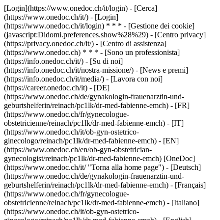
[Login](https://www.onedoc.ch/it/login) - [Cerca]
(https://www.onedoc.ch/it/) - [Login]
(https://www.onedoc.ch/it/login) * * * - [Gestione dei cookie]
(javascript:Didomi.preferences.show%28%29) - [Centro privacy]
(https://privacy.onedoc.ch/it/) - [Centro di assistenza]
(https://www.onedoc.ch) * * * - [Sono un professionista]
(https://info.onedoc.ch/it/) - [Su di noi]
(https://info.onedoc.ch/it/nostra-missione/) - [News e premi]
(https://info.onedoc.ch/it/media/) - [Lavora con noi]
(https://career.onedoc.ch/it)
- [DE]
(https://www.onedoc.ch/de/gynakologin-frauenarztin-und-
geburtshelferin/reinach/pc1lk/dr-med-fabienne-emch) - [FR]
(https://www.onedoc.ch/fr/gynecologue-
obstetricienne/reinach/pc1lk/dr-med-fabienne-emch) - [IT]
(https://www.onedoc.ch/it/ob-gyn-ostetrico-
ginecologo/reinach/pc1lk/dr-med-fabienne-emch) - [EN]
(https://www.onedoc.ch/en/ob-gyn-obstetrician-
gynecologist/reinach/pc1lk/dr-med-fabienne-emch) [OneDoc]
(https://www.onedoc.ch/it/ "Torna alla home page") - [Deutsch]
(https://www.onedoc.ch/de/gynakologin-frauenarztin-und-
geburtshelferin/reinach/pc1lk/dr-med-fabienne-emch) - [Français]
(https://www.onedoc.ch/fr/gynecologue-
obstetricienne/reinach/pc1lk/dr-med-fabienne-emch) - [Italiano]
(https://www.onedoc.ch/it/ob-gyn-ostetrico-