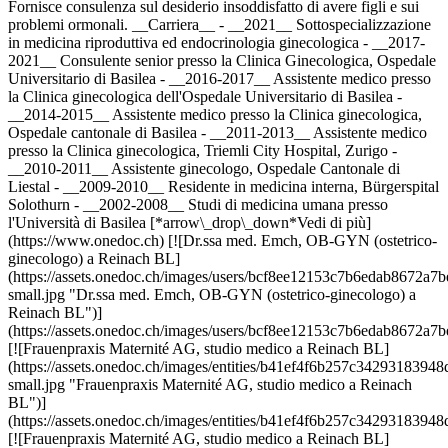
Fornisce consulenza sul desiderio insoddisfatto di avere figli e sui
problemi ormonali. __Carriera__ - __2021__ Sottospecializzazione
in medicina riproduttiva ed endocrinologia ginecologica - __2017-
2021__ Consulente senior presso la Clinica Ginecologica, Ospedale
Universitario di Basilea - __2016-2017__ Assistente medico presso
la Clinica ginecologica dell'Ospedale Universitario di Basilea -
__2014-2015__ Assistente medico presso la Clinica ginecologica,
Ospedale cantonale di Basilea - __2011-2013__ Assistente medico
presso la Clinica ginecologica, Triemli City Hospital, Zurigo -
__2010-2011__ Assistente ginecologo, Ospedale Cantonale di
Liestal - __2009-2010__ Residente in medicina interna, Bürgerspital
Solothurn - __2002-2008__ Studi di medicina umana presso
l'Università di Basilea [*arrow\_drop\_down*Vedi di più]
(https://www.onedoc.ch) [![Dr.ssa med. Emch, OB-GYN (ostetrico-
ginecologo) a Reinach BL]
(https://assets.onedoc.ch/images/users/bcf8ee12153c7b6edab8672
small.jpg "Dr.ssa med. Emch, OB-GYN (ostetrico-ginecologo) a
Reinach BL")]
(https://assets.onedoc.ch/images/users/bcf8ee12153c7b6edab8672
[![Frauenpraxis Maternité AG, studio medico a Reinach BL]
(https://assets.onedoc.ch/images/entities/b41ef4f6b257c3429318
small.jpg "Frauenpraxis Maternité AG, studio medico a Reinach
BL")]
(https://assets.onedoc.ch/images/entities/b41ef4f6b257c3429318
[![Frauenpraxis Maternité AG, studio medico a Reinach BL]