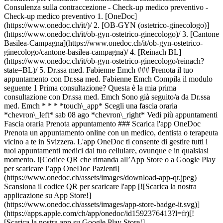
Consulenza sulla contraccezione - Check-up medico preventivo -
Check-up medico preventivo
1. [OneDoc](https://www.onedoc.ch/it/)/ 2. [OB-GYN (ostetrico-ginecologo)](https://www.onedoc.ch/it/ob-gyn-ostetrico-ginecologo)/ 3. [Cantone Basilea-Campagna](https://www.onedoc.ch/it/ob-gyn-ostetrico-ginecologo/cantone-basilea-campagna)/ 4. [Reinach BL](https://www.onedoc.ch/it/ob-gyn-ostetrico-ginecologo/reinach?state=BL)/ 5. Dr.ssa med. Fabienne Emch ### Prenota il tuo appuntamento con Dr.ssa med. Fabienne Emch Compila il modulo seguente 1 Prima consultazione? Questa è la mia prima consultazione con Dr.ssa med. Emch Sono già seguito/a da Dr.ssa med. Emch * * * *touch\_app* Scegli una fascia oraria *chevron\_left* sab 08 ago *chevron\_right* Vedi più appuntamenti Fascia oraria Prenota appuntamento ### Scarica l'app OneDoc Prenota un appuntamento online con un medico, dentista o terapeuta vicino a te in Svizzera. L'app OneDoc ti consente di gestire tutti i tuoi appuntamenti medici dal tuo cellulare, ovunque e in qualsiasi momento. ![Codice QR che rimanda all’App Store o a Google Play per scaricare l’app OneDoc Pazienti](https://www.onedoc.ch/assets/images/download-app-qr.jpeg) Scansiona il codice QR per scaricare l'app [![Scarica la nostra applicazione su App Store!](https://www.onedoc.ch/assets/images/app-store-badge-it.svg)](https://apps.apple.com/ch/app/onedoc/id1592376413?l=fr)[![Scarica la nostra app su Google Play Store!](https://www.onedoc.ch/assets/images/google-play-badge-it.png)](https://play.google.com/store/apps/details?id=ch.onedoc.patient&hl=fr-CH) *keyboard\_arrow\_right* ## Specialità correlate [OB-GYN (ostetrico-ginecologo) a Aarau](https://www.onedoc.ch/it/ob-gyn-ostetrico-ginecologo/aarau)[OB-GYN (ostetrico-ginecologo) a Basilea](https://www.onedoc.ch/it/ob-gyn-ostetrico-ginecologo/basilea)[OB-GYN (ostetrico-ginecologo) a Bienna](https://www.onedoc.ch/it/ob-gyn-ostetrico-ginecologo/bienna)[OB-GYN (ostetrico-ginecologo) a Rheinfelden](https://www.onedoc.ch/it/ob-gyn-ostetrico-ginecologo/rheinfelden)[OB-GYN (ostetrico-ginecologo) a Langenthal](https://www.onedoc.ch/it/ob-gyn-ostetrico-ginecologo/langenthal)[OB-GYN (ostetrico-ginecologo) a Oberwil](https://www.onedoc.ch/it/ob-gyn-ostetrico-ginecologo/oberwil)[OB-GYN (ostetrico-ginecologo) a Münchenstein](https://www.onedoc.ch/it/ob-gyn-ostetrico-ginecologo/munchenstein)[OB-GYN (ostetrico-ginecologo) a Schönenwerd](https://www.onedoc.ch/it/ob-gyn-ostetrico-ginecologo/schonenwerd)[OB-GYN (ostetrico-ginecologo) a Zofingen](https://www.onedoc.ch/it/ob-gyn-ostetrico-ginecologo/zofingen)[OB-GYN (ostetrico-ginecologo) a Brugg AG](https://www.onedoc.ch/it/ob-gyn-ostetrico-ginecologo/brugg?state=AG)[OB-GYN (ostetrico-ginecologo) a Niederlenz](https://www.onedoc.ch/it/ob-gyn-ostetrico-ginecologo/niederlenz)[OB-GYN (ostetrico-ginecologo) a Olten](https://www.onedoc.ch/it/ob-gyn-ostetrico-ginecologo/olten)[OB-GYN (ostetrico-ginecologo) a Binningen](https://www.onedoc.ch/it/ob-gyn-ostetrico-ginecologo/binningen)[OB-GYN (ostetrico-ginecologo) a Pratteln](https://www.onedoc.ch/it/ob-gyn-ostetrico-ginecologo/pratteln)[OB-GYN (ostetrico-ginecologo) a Laufen](https://www.onedoc.ch/it/ob-gyn-ostetrico-ginecologo/laufen)[OB-GYN (ostetrico-ginecologo) a Kleindöttingen](https://www.onedoc.ch/it/ob-gyn-ostetrico-ginecologo/kleindottingen)[OB-GYN (ostetrico-ginecologo) a Grenchen SO](https://www.onedoc.ch/it/ob-gyn-ostetrico-ginecologo/grenchen?state=SO)[OB-GYN (ostetrico-ginecologo) a Niederbipp](https://www.onedoc.ch/it/ob-gyn-ostetrico-ginecologo/niederbipp)[OB-GYN (ostetrico-ginecologo) a Huttwil](https://www.onedoc.ch/it/ob-gyn-ostetrico-ginecologo/huttwil)[OB-GYN (ostetrico-ginecologo) a Reinach BL](https://www.onedoc.ch/it/ob-gyn-ostetrico-ginecologo/reinach?state=BL)[OB-GYN (ostetrico-ginecologo) a Herzogenbuchsee](https://www.onedoc.ch/it/ob-gyn-ostetrico-ginecologo/herzogenbuchsee) *keyboard\_arrow\_right* ## Competenze correlate [Misurazione del livello di ferro | Ferritina a Reinach BL](https://www.onedoc.ch/it/misurazione-del-livello-di-ferro-ferritina/reinach?state=BL)[Misurazione del livello di ferro | Ferritina a Grenchen SO](https://www.onedoc.ch/it/misurazione-del-livello-di-ferro-ferritina/grenchen?state=SO)[Misurazione del livello di ferro | Ferritina a Aarau](https://www.onedoc.ch/it/misurazione-del-livello-di-ferro-ferritina/aarau)[Misurazione del livello di ferro | Ferritina a Basilea](https://www.onedoc.ch/it/misurazione-del-livello-di-ferro-ferritina/basilea)[Misurazione del livello di ferro | Ferritina a Oensingen](https://www.onedoc.ch/it/misurazione-del-livello-di-ferro-ferritina/oensingen)[Misurazione del livello di ferro | Ferritina a Olten](https://www.onedoc.ch/it/misurazione-del-livello-di-ferro-ferritina/olten)[Misurazione del livello di ferro | Ferritina a Schöftland](https://www.onedoc.ch/it/misurazione-del-livello-di-ferro-ferritina/schoftland)[Micosi vaginale a Reinach BL](https://www.onedoc.ch/it/micosi-vaginale/reinach?state=BL)[Micosi vaginale a Basilea](https://www.onedoc.ch/it/micosi-vaginale/basilea)[Micosi vaginale a Olten](https://www.onedoc.ch/it/micosi-vaginale/olten)[Vaccinazione contro il virus del papilloma umano (HPV) a Basilea](https://www.onedoc.ch/it/vaccinazione-contro-il-virus-del-papilloma-umano-hpv/basilea)[Vaccinazione contro il virus del papilloma umano (HPV) a Aarau](https://www.onedoc.ch/it/vaccinazione-contro-il-virus-del-papilloma-umano-hpv/aarau)[Vaccinazione contro il virus del papilloma umano (HPV) a Münchenstein](https://www.onedoc.ch/it/vaccinazione-contro-il-virus-del-papilloma-umano-hpv/munchenstein)[Vaccinazione contro il virus del papilloma umano (HPV) a Reinach BL](https://www.onedoc.ch/it/vaccinazione-contro-il-virus-del-papilloma-umano-hpv/reinach?state=BL)[Vaccinazione contro il virus del papilloma umano (HPV) a Pratteln](https://www.onedoc.ch/it/vaccinazione-contro-il-virus-del-papilloma-umano-hpv/pratteln)[Vaccinazione contro il virus del papilloma umano (HPV) a Olten](https://www.onedoc.ch/it/vaccinazione-contro-il-virus-del-papilloma-umano-hpv/olten)[Vaccinazione contro il virus del papilloma umano (HPV) a Laufen](https://www.onedoc.ch/it/vaccinazione-contro-il-virus-del-papilloma-umano-hpv/laufen)[Vaccinazione contro il virus del papilloma umano (HPV) a Arlesheim](https://www.onedoc.ch/it/vaccinazione-contro-il-virus-del-papilloma-umano-hpv/arlesheim)[Vaccinazione contro il virus del papilloma umano (HPV) a Binningen](https://www.onedoc.ch/it/vaccinazione-contro-il-virus-del-papilloma-umano-hpv/binningen)[Vaccinazione contro il virus del papilloma umano (HPV) a Rheinfelden](https://www.onedoc.ch/it/vaccinazione-contro-il-virus-del-papilloma-umano-hpv/rheinfelden)[Vaccinazione contro il virus del papilloma umano (HPV) a Zuchwil](https://www.onedoc.ch/it/vaccinazione-contro-il-virus-del-papilloma-umano-hpv/zuchwil) *keyboard\_arrow\_right* ## Ricerche frequenti [Fisioterapista a Basilea](https://www.onedoc.ch/it/fisioterapista/basilea)[OB-GYN (ostetrico-ginecologo) a Aarau](https://www.onedoc.ch/it/ob-gyn-ostetrico-ginecologo/aarau)[Specialista in medicina interna generale a Basilea](https://www.onedoc.ch/it/specialista-in-medicina-interna-generale/basilea)[Medico generico a Basilea](https://www.onedoc.ch/it/medico-generico/basilea)[Centro vaccinale a Basilea](https://www.onedoc.ch/it/centro-vaccinale/basilea)[Oculista a Aarau](https://www.onedoc.ch/it/oculista/aarau)[Dermatologo a Basilea](https://www.onedoc.ch/it/dermatologo/basilea)[Prestazioni sanitarie in farmacia a Basilea](https://www.onedoc.ch/it/prestazioni-sanitarie-in-farmacia/basilea)[OB-GYN (ostetrico-ginecologo) a Basilea](https://www.onedoc.ch/it/ob-gyn-ostetrico-ginecologo/basilea)[Urologo a Basilea](https://www.onedoc.ch/it/urologo/basilea)[Oculista a Olten](https://www.onedoc.ch/it/oculista/olten)[Terapista in linfodrenaggio manuale a Basilea](https://www.onedoc.ch/it/terapista-in-linfodrenaggio-manuale/basilea)[Allenatore fisico a Muttenz](https://www.onedoc.ch/it/allenatore-fisico/muttenz)[Fisioterapista a Muttenz](https://www.onedoc.ch/it/fisioterapista/muttenz)[Massaggiatore classico a Muttenz](https://www.onedoc.ch/it/massaggiatore-classico/muttenz)[Fisioterapista a Allschwil](https://www.onedoc.ch/it/fisioterapista/allschwil)[Specialista in medicina interna generale a Liestal](https://www.onedoc.ch/it/specialista-in-medicina-interna-generale/liestal)[Specialista in medicina interna generale a Aarau](https://www.onedoc.ch/it/specialista-in-medicina-interna-generale/aarau)[Dermatologo a Olten](https://www.onedoc.ch/it/dermatologo/olten)[Pediatra a Rheinfelden](https://www.onedoc.ch/it/pediatra/rheinfelden)[Specialista in medicina estetica a Lenzburg](https://www.onedoc.ch/it/specialista-in-medicina-estetica/lenzburg) *keyboard\_arrow\_right* ## Cerca un professionista [Elenco dei professionisti](https://www.onedoc.ch/it/elenco) [A](https://www.onedoc.ch/it/elenco/A) [B](https://www.onedoc.ch/it/elenco/B) [C](https://www.onedoc.ch/it/elenco/C) [D](https://www.onedoc.ch/it/elenco/D) [E](https://www.onedoc.ch/it/elenco/E) [F](https://www.onedoc.ch/it/elenco/F) [G](https://www.onedoc.ch/it/elenco/G) [H](https://www.onedoc.ch/it/elenco/H) [I](https://www.onedoc.ch/it/elenco/I) [J](https://www.onedoc.ch/it/elenco/J) [K](https://www.onedoc.ch/it/elenco/K) [L](https://www.onedoc.ch/it/elenco/L) [M](https://www.onedoc.ch/it/elenco/M) [N](https://www.onedoc.ch/it/elenco/N) [O](https://www.onedoc.ch/it/elenco/O) [P](https://www.onedoc.ch/it/elenco/P) [Q](https://www.onedoc.ch/it/elenco/Q) [R](https://www.onedoc.ch/it/elenco/R) [S](https://www.onedoc.ch/it/elenco/S) [T](https://www.onedoc.ch/it/elenco/T) [U](https://www.onedoc.ch/it/elenco/U) [V](https://www.onedoc.ch/it/elenco/V) [W](https://www.onedoc.ch/it/elenco/W) [X](https://www.onedoc.ch/it/elenco/X) [Y](https://www.onedoc.ch/it/elenco/Y) [Z](https://www.onedoc.ch/it/elenco/Z) ## OneDoc [Sono un professionista](https://info.onedoc.ch/it/) [Su di noi](https://info.onedoc.ch/it/nostra-missione/) [News e pre