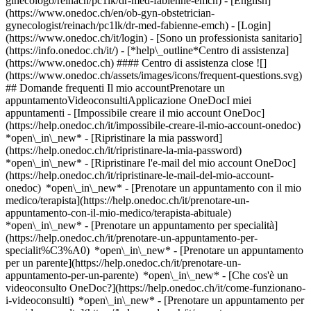
ginecologo/reinach/pc1lk/dr-med-fabienne-emch) - [English]
(https://www.onedoc.ch/en/ob-gyn-obstetrician-
gynecologist/reinach/pc1lk/dr-med-fabienne-emch)
- [Login]
(https://www.onedoc.ch/it/login) - [Sono un professionista sanitario]
(https://info.onedoc.ch/it/)
- [*help\_outline*Centro di assistenza]
(https://www.onedoc.ch) #### Centro di assistenza close ![]
(https://www.onedoc.ch/assets/images/icons/frequent-questions.svg)
## Domande frequenti Il mio accountPrenotare un
appuntamentoVideoconsultiApplicazione OneDocI miei
appuntamenti - [Impossibile creare il mio account OneDoc]
(https://help.onedoc.ch/it/impossibile-creare-il-mio-account-onedoc)
*open\_in\_new* - [Ripristinare la mia password]
(https://help.onedoc.ch/it/ripristinare-la-mia-password)
*open\_in\_new* - [Ripristinare l'e-mail del mio account OneDoc]
(https://help.onedoc.ch/it/ripristinare-le-mail-del-mio-account-
onedoc) *open\_in\_new*
- [Prenotare un appuntamento con il mio
medico/terapista](https://help.onedoc.ch/it/prenotare-un-
appuntamento-con-il-mio-medico/terapista-abituale)
*open\_in\_new* - [Prenotare un appuntamento per specialità]
(https://help.onedoc.ch/it/prenotare-un-appuntamento-per-
specialit%C3%A0) *open\_in\_new* - [Prenotare un appuntamento
per un parente](https://help.onedoc.ch/it/prenotare-un-
appuntamento-per-un-parente) *open\_in\_new*
- [Che cos'è un
videoconsulto OneDoc?](https://help.onedoc.ch/it/come-funzionano-
i-videoconsulti) *open\_in\_new* - [Prenotare un appuntamento per