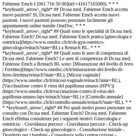
Fabienne Emch è [061 716 50 00](tel:+41617165000). * * *
*keyboard\_arrow\_right* ## Dr.ssa med. Fabienne Emch accetta
nuovi pazienti? Sì, Dr.ssa med. Fabienne Emch accetta nuovi
pazienti. I nuovi pazienti possono prenotare facilmente gli
appuntamenti online tramite OneDoc. * * *
*keyboard\_arrow\_right* ## Quali sono le specialità di Dr.ssa med.
Fabienne Emch? Dr.ssa med. Fabienne Emch pratica [ginecologia e
ostetricia](https://www.onedoc.ch/it/ob-gyn-ostetrico-
ginecologo/reinach?state=BL) a Reinach BL. * * *
*keyboard\_arrow\_right* ## Quali sono le aree di competenza di
Dr.ssa med. Fabienne Emch? Le aree di competenza di Dr.ssa med.
Fabienne Emch a Reinach BL sono: [Misurazione del livello di ferro
| Ferritina](https://www.onedoc.ch/it/misurazione-del-livello-di-
ferro-ferritina/reinach?state=BL), [Micosi vaginale]
(https://www.onedoc.ch/it/micosi-vaginale/reinach?state=BL),
[Vaccinazione contro il virus del papilloma umano (HPV)]
(https://www.onedoc.ch/it/vaccinazione-contro-il-virus-del-
papilloma-umano-hpv/reinach?state=BL) e [Controllo annuale]
(https://www.onedoc.ch/it/controllo-annuale/reinach?state=BL). * *
* *keyboard\_arrow\_right* ## Per quali motivi posso prenotare un
consulto con Dr.ssa med. Fabienne Emch? Dr.ssa med. Fabienne
Emch effettua consulenze per i seguenti motivi: Ginecologia e
ostetricia: - Gravidanza precoce - Gravidanza precoce - Check-up
ginecologico - Check-up ginecologico - Consultazione iniziale -
Desiderio per i bambini - Consulenza sulla contraccezione -