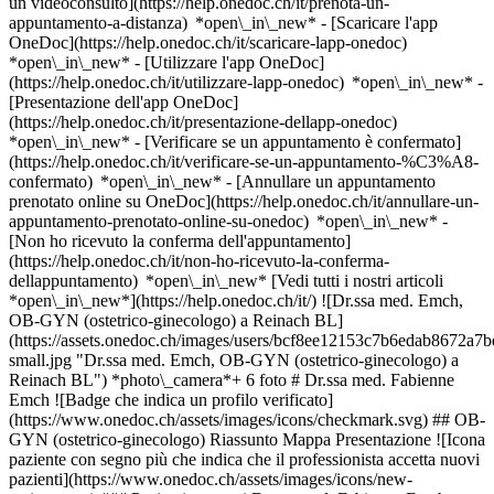
un videoconsulto](https://help.onedoc.ch/it/prenota-un-
appuntamento-a-distanza) *open\_in\_new*
- [Scaricare l'app
OneDoc](https://help.onedoc.ch/it/scaricare-lapp-onedoc)
*open\_in\_new* - [Utilizzare l'app OneDoc]
(https://help.onedoc.ch/it/utilizzare-lapp-onedoc) *open\_in\_new* -
[Presentazione dell'app OneDoc]
(https://help.onedoc.ch/it/presentazione-dellapp-onedoc)
*open\_in\_new*
- [Verificare se un appuntamento è confermato]
(https://help.onedoc.ch/it/verificare-se-un-appuntamento-%C3%A8-
confermato) *open\_in\_new* - [Annullare un appuntamento
prenotato online su OneDoc](https://help.onedoc.ch/it/annullare-un-
appuntamento-prenotato-online-su-onedoc) *open\_in\_new* -
[Non ho ricevuto la conferma dell'appuntamento]
(https://help.onedoc.ch/it/non-ho-ricevuto-la-conferma-
dellappuntamento) *open\_in\_new* [Vedi tutti i nostri articoli
*open\_in\_new*](https://help.onedoc.ch/it/) ![Dr.ssa med. Emch,
OB-GYN (ostetrico-ginecologo) a Reinach BL]
(https://assets.onedoc.ch/images/users/bcf8ee12153c7b6edab8672
small.jpg "Dr.ssa med. Emch, OB-GYN (ostetrico-ginecologo) a
Reinach BL") *photo\_camera*+ 6 foto # Dr.ssa med. Fabienne
Emch ![Badge che indica un profilo verificato]
(https://www.onedoc.ch/assets/images/icons/checkmark.svg) ## OB-
GYN (ostetrico-ginecologo) Riassunto Mappa Presentazione ![Icona
paziente con segno più che indica che il professionista accetta nuovi
pazienti](https://www.onedoc.ch/assets/images/icons/new-