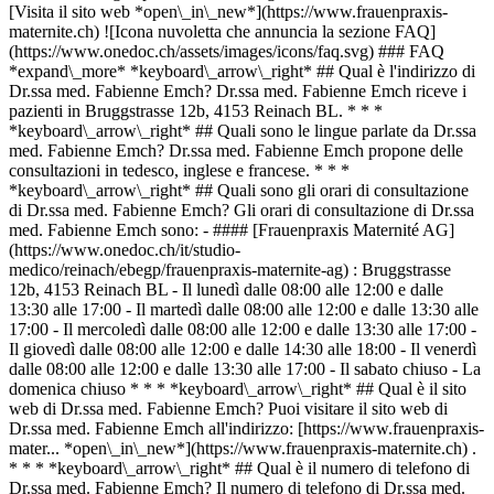
[Visita il sito web *open\_in\_new*](https://www.frauenpraxis-
maternite.ch) ![Icona nuvoletta che annuncia la sezione FAQ]
(https://www.onedoc.ch/assets/images/icons/faq.svg) ### FAQ
*expand\_more* *keyboard\_arrow\_right* ## Qual è l'indirizzo di
Dr.ssa med. Fabienne Emch? Dr.ssa med. Fabienne Emch riceve i
pazienti in Bruggstrasse 12b, 4153 Reinach BL. * * *
*keyboard\_arrow\_right* ## Quali sono le lingue parlate da Dr.ssa
med. Fabienne Emch? Dr.ssa med. Fabienne Emch propone delle
consultazioni in tedesco, inglese e francese. * * *
*keyboard\_arrow\_right* ## Quali sono gli orari di consultazione
di Dr.ssa med. Fabienne Emch? Gli orari di consultazione di Dr.ssa
med. Fabienne Emch sono: - #### [Frauenpraxis Maternité AG]
(https://www.onedoc.ch/it/studio-
medico/reinach/ebegp/frauenpraxis-maternite-ag) : Bruggstrasse
12b, 4153 Reinach BL - Il lunedì dalle 08:00 alle 12:00 e dalle
13:30 alle 17:00 - Il martedì dalle 08:00 alle 12:00 e dalle 13:30 alle
17:00 - Il mercoledì dalle 08:00 alle 12:00 e dalle 13:30 alle 17:00 -
Il giovedì dalle 08:00 alle 12:00 e dalle 14:30 alle 18:00 - Il venerdì
dalle 08:00 alle 12:00 e dalle 13:30 alle 17:00 - Il sabato chiuso - La
domenica chiuso * * * *keyboard\_arrow\_right* ## Qual è il sito
web di Dr.ssa med. Fabienne Emch? Puoi visitare il sito web di
Dr.ssa med. Fabienne Emch all'indirizzo: [https://www.frauenpraxis-
mater... *open\_in\_new*](https://www.frauenpraxis-maternite.ch) .
* * * *keyboard\_arrow\_right* ## Qual è il numero di telefono di
Dr.ssa med. Fabienne Emch? Il numero di telefono di Dr.ssa med.