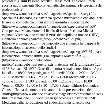
patients.svg) ### Pazienti accettati Dr.ssa med. Fabienne Emch
accetta nuovi pazienti ![Icona valigetta che annuncia le specialità del
professionista]
(https://www.onedoc.ch/assets/images/icons/specialties.svg) ###
Specialità Ginecologia e ostetricia ![Icona microscopio che annuncia
le aree di competenza in cui il professionista è specializzato]
(https://www.onedoc.ch/assets/images/icons/expertises.svg) ###
Competenze Misurazione del livello di ferro | Ferritina Micosi
vaginale Vaccinazione contro il virus del papilloma umano (HPV)
Controllo annuale [*arrow\_drop\_down*Vedi di più]
(https://www.onedoc.ch) ![Segnaposto che annuncia la mappa e le
informazioni di accesso dello studio]
(https://www.onedoc.ch/assets/images/icons/map.svg) ### Mappa e
informazioni pratiche #### [Frauenpraxis Maternité AG]
(https://www.onedoc.ch/it/studio-
medico/reinach/ebegp/frauenpraxis-maternite-ag) Bruggstrasse 12b
4153 Reinach BL #### Orari di apertura Attualmente chiuso - Apre
lunedì alle 08:00 *expand\_more* Lunedì: 08:00 - 12:00 e 13:30 -
17:00 Martedì: 08:00 - 12:00 e 13:30 - 17:00 Mercoledì: 08:00 -
12:00 e 13:30 - 17:00 Giovedì: 08:00 - 12:00 e 14:30 - 18:00
Venerdì: 08:00 - 12:00 e 13:30 - 17:00 Sabato: Chiuso Domenica:
Chiuso ![Icona documento che annuncia la presentazione dello
studio](https://www.onedoc.ch/assets/images/icons/presentation.svg)
### Presentazione __Specialista in ginecologia e ostetricia FMH__
Medicina della riproduzione ed endocrinologia ginecologica