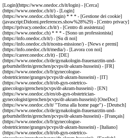
[Login](https://www.onedoc.ch/it/login) - [Cerca]
(https://www.onedoc.ch/it/) - [Login]
(https://www.onedoc.ch/it/login) * * * - [Gestione dei cookie]
(javascript:Didomi.preferences.show%28%29) - [Centro privacy]
(https://privacy.onedoc.ch/it/) - [Centro di assistenza]
(https://www.onedoc.ch) * * * - [Sono un professionista]
(https://info.onedoc.ch/it/) - [Su di noi]
(https://info.onedoc.ch/it/nostra-missione/) - [News e premi]
(https://info.onedoc.ch/it/media/) - [Lavora con noi]
(https://career.onedoc.ch/it)
- [DE]
(https://www.onedoc.ch/de/gynakologin-frauenarztin-und-
geburtshelferin/grenchen/pcvps/dr-akram-husseini) - [FR]
(https://www.onedoc.ch/fr/gynecologue-
obstetricienne/granges/pcvps/dr-akram-husseini) - [IT]
(https://www.onedoc.ch/it/ob-gyn-ostetrico-
ginecologo/grenchen/pcvps/dr-akram-husseini) - [EN]
(https://www.onedoc.ch/en/ob-gyn-obstetrician-
gynecologist/grenchen/pcvps/dr-akram-husseini) [OneDoc]
(https://www.onedoc.ch/it/ "Torna alla home page") - [Deutsch]
(https://www.onedoc.ch/de/gynakologin-frauenarztin-und-
geburtshelferin/grenchen/pcvps/dr-akram-husseini) - [Français]
(https://www.onedoc.ch/fr/gynecologue-
obstetricienne/granges/pcvps/dr-akram-husseini) - [Italiano]
(https://www.onedoc.ch/it/ob-gyn-ostetrico-