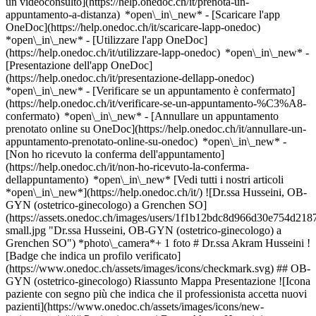
un videoconsulto](https://help.onedoc.ch/it/prenota-un-
appuntamento-a-distanza) *open\_in\_new*
- [Scaricare l'app
OneDoc](https://help.onedoc.ch/it/scaricare-lapp-onedoc)
*open\_in\_new* - [Utilizzare l'app OneDoc]
(https://help.onedoc.ch/it/utilizzare-lapp-onedoc) *open\_in\_new* -
[Presentazione dell'app OneDoc]
(https://help.onedoc.ch/it/presentazione-dellapp-onedoc)
*open\_in\_new*
- [Verificare se un appuntamento è confermato]
(https://help.onedoc.ch/it/verificare-se-un-appuntamento-%C3%A8-
confermato) *open\_in\_new* - [Annullare un appuntamento
prenotato online su OneDoc](https://help.onedoc.ch/it/annullare-un-
appuntamento-prenotato-online-su-onedoc) *open\_in\_new* -
[Non ho ricevuto la conferma dell'appuntamento]
(https://help.onedoc.ch/it/non-ho-ricevuto-la-conferma-
dellappuntamento) *open\_in\_new* [Vedi tutti i nostri articoli
*open\_in\_new*](https://help.onedoc.ch/it/) ![Dr.ssa Husseini, OB-
GYN (ostetrico-ginecologo) a Grenchen SO]
(https://assets.onedoc.ch/images/users/1f1b12bdc8d966d30e754d
small.jpg "Dr.ssa Husseini, OB-GYN (ostetrico-ginecologo) a
Grenchen SO") *photo\_camera*+ 1 foto # Dr.ssa Akram Husseini !
[Badge che indica un profilo verificato]
(https://www.onedoc.ch/assets/images/icons/checkmark.svg) ## OB-
GYN (ostetrico-ginecologo) Riassunto Mappa Presentazione ![Icona
paziente con segno più che indica che il professionista accetta nuovi
pazienti](https://www.onedoc.ch/assets/images/icons/new-