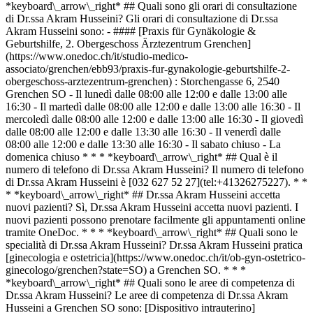
*keyboard\_arrow\_right* ## Quali sono gli orari di consultazione
di Dr.ssa Akram Husseini? Gli orari di consultazione di Dr.ssa
Akram Husseini sono: - #### [Praxis für Gynäkologie &
Geburtshilfe, 2. Obergeschoss Ärztezentrum Grenchen]
(https://www.onedoc.ch/it/studio-medico-
associato/grenchen/ebb93/praxis-fur-gynakologie-geburtshilfe-2-
obergeschoss-arztezentrum-grenchen) : Storchengasse 6, 2540
Grenchen SO - Il lunedì dalle 08:00 alle 12:00 e dalle 13:00 alle
16:30 - Il martedì dalle 08:00 alle 12:00 e dalle 13:00 alle 16:30 - Il
mercoledì dalle 08:00 alle 12:00 e dalle 13:00 alle 16:30 - Il giovedì
dalle 08:00 alle 12:00 e dalle 13:30 alle 16:30 - Il venerdì dalle
08:00 alle 12:00 e dalle 13:30 alle 16:30 - Il sabato chiuso - La
domenica chiuso * * * *keyboard\_arrow\_right* ## Qual è il
numero di telefono di Dr.ssa Akram Husseini? Il numero di telefono
di Dr.ssa Akram Husseini è [032 627 52 27](tel:+41326275227). * *
* *keyboard\_arrow\_right* ## Dr.ssa Akram Husseini accetta
nuovi pazienti? Sì, Dr.ssa Akram Husseini accetta nuovi pazienti. I
nuovi pazienti possono prenotare facilmente gli appuntamenti online
tramite OneDoc. * * * *keyboard\_arrow\_right* ## Quali sono le
specialità di Dr.ssa Akram Husseini? Dr.ssa Akram Husseini pratica
[ginecologia e ostetricia](https://www.onedoc.ch/it/ob-gyn-ostetrico-
ginecologo/grenchen?state=SO) a Grenchen SO. * * *
*keyboard\_arrow\_right* ## Quali sono le aree di competenza di
Dr.ssa Akram Husseini? Le aree di competenza di Dr.ssa Akram
Husseini a Grenchen SO sono: [Dispositivo intrauterino]