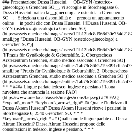
### Presentazione Dr.ssa Husseini, __OB-GYN (ostetrico-
ginecologo) a Grenchen SO__, vi accoglie in Storchengasse 6.
Dr.ssa Husseini pratica la __ginecologia e ostetricia a Grenchen
SO__. Seleziona una disponibilità e __prenota un appuntamento
online__ in pochi clic con Dr.ssa Husseini. [![Dr.ssa Husseini, OB-
GYN (ostetrico-ginecologo) a Grenchen SO]
(https://assets.onedoc.ch/images/users/1f1b12bdc8d966d30e754d
small.jpg "Dr.ssa Husseini, OB-GYN (ostetrico-ginecologo) a
Grenchen SO")]
(https://assets.onedoc.ch/images/users/1f1b12bdc8d966d30e754d
[![Praxis für Gynäkologie & Geburtshilfe, 2. Obergeschoss
Ärztezentrum Grenchen, studio medico associato a Grenchen SO]
(https://assets.onedoc.ch/images/entities/1ab79c8665219e091cfc2
small.jpg "Praxis für Gynäkologie & Geburtshilfe, 2. Obergeschoss
Ärztezentrum Grenchen, studio medico associato a Grenchen SO")]
(https://assets.onedoc.ch/images/entities/1ab79c8665219e091cfc2c
* * * #### Lingue parlate tedesco, inglese e persiano ![Icona
nuvoletta che annuncia la sezione FAQ]
(https://www.onedoc.ch/assets/images/icons/faq.svg) ### FAQ
*expand\_more* *keyboard\_arrow\_right* ## Qual è l'indirizzo di
Dr.ssa Akram Husseini? Dr.ssa Akram Husseini riceve i pazienti in
Storchengasse 6, 2540 Grenchen SO. * * *
*keyboard\_arrow\_right* ## Quali sono le lingue parlate da Dr.ssa
Akram Husseini? Dr.ssa Akram Husseini propone delle
consultazioni in tedesco, inglese e persiano. * * *