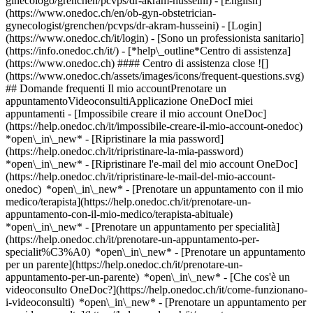
ginecologo/grenchen/pcvps/dr-akram-husseini) - [English]
(https://www.onedoc.ch/en/ob-gyn-obstetrician-
gynecologist/grenchen/pcvps/dr-akram-husseini)
- [Login]
(https://www.onedoc.ch/it/login) - [Sono un professionista sanitario]
(https://info.onedoc.ch/it/)
- [*help\_outline*Centro di assistenza]
(https://www.onedoc.ch) #### Centro di assistenza close ![]
(https://www.onedoc.ch/assets/images/icons/frequent-questions.svg)
## Domande frequenti Il mio accountPrenotare un
appuntamentoVideoconsultiApplicazione OneDocI miei
appuntamenti - [Impossibile creare il mio account OneDoc]
(https://help.onedoc.ch/it/impossibile-creare-il-mio-account-onedoc)
*open\_in\_new* - [Ripristinare la mia password]
(https://help.onedoc.ch/it/ripristinare-la-mia-password)
*open\_in\_new* - [Ripristinare l'e-mail del mio account OneDoc]
(https://help.onedoc.ch/it/ripristinare-le-mail-del-mio-account-
onedoc) *open\_in\_new*
- [Prenotare un appuntamento con il mio
medico/terapista](https://help.onedoc.ch/it/prenotare-un-
appuntamento-con-il-mio-medico/terapista-abituale)
*open\_in\_new* - [Prenotare un appuntamento per specialità]
(https://help.onedoc.ch/it/prenotare-un-appuntamento-per-
specialit%C3%A0) *open\_in\_new* - [Prenotare un appuntamento
per un parente](https://help.onedoc.ch/it/prenotare-un-
appuntamento-per-un-parente) *open\_in\_new*
- [Che cos'è un
videoconsulto OneDoc?](https://help.onedoc.ch/it/come-funzionano-
i-videoconsulti) *open\_in\_new* - [Prenotare un appuntamento per