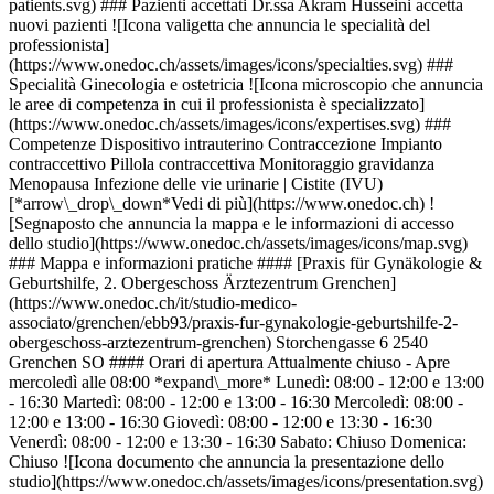
patients.svg) ### Pazienti accettati Dr.ssa Akram Husseini accetta
nuovi pazienti ![Icona valigetta che annuncia le specialità del
professionista]
(https://www.onedoc.ch/assets/images/icons/specialties.svg) ###
Specialità Ginecologia e ostetricia ![Icona microscopio che annuncia
le aree di competenza in cui il professionista è specializzato]
(https://www.onedoc.ch/assets/images/icons/expertises.svg) ###
Competenze Dispositivo intrauterino Contraccezione Impianto
contraccettivo Pillola contraccettiva Monitoraggio gravidanza
Menopausa Infezione delle vie urinarie | Cistite (IVU)
[*arrow\_drop\_down*Vedi di più](https://www.onedoc.ch) !
[Segnaposto che annuncia la mappa e le informazioni di accesso
dello studio](https://www.onedoc.ch/assets/images/icons/map.svg)
### Mappa e informazioni pratiche #### [Praxis für Gynäkologie &
Geburtshilfe, 2. Obergeschoss Ärztezentrum Grenchen]
(https://www.onedoc.ch/it/studio-medico-
associato/grenchen/ebb93/praxis-fur-gynakologie-geburtshilfe-2-
obergeschoss-arztezentrum-grenchen) Storchengasse 6 2540
Grenchen SO #### Orari di apertura Attualmente chiuso - Apre
mercoledì alle 08:00 *expand\_more* Lunedì: 08:00 - 12:00 e 13:00
- 16:30 Martedì: 08:00 - 12:00 e 13:00 - 16:30 Mercoledì: 08:00 -
12:00 e 13:00 - 16:30 Giovedì: 08:00 - 12:00 e 13:30 - 16:30
Venerdì: 08:00 - 12:00 e 13:30 - 16:30 Sabato: Chiuso Domenica:
Chiuso ![Icona documento che annuncia la presentazione dello
studio](https://www.onedoc.ch/assets/images/icons/presentation.svg)