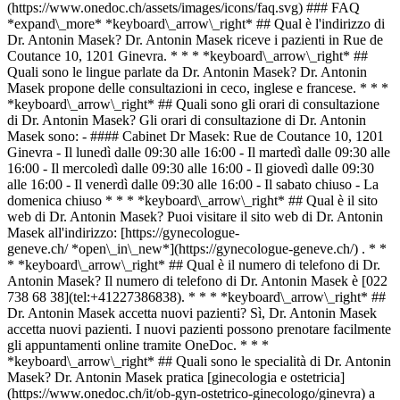
(https://www.onedoc.ch/assets/images/icons/faq.svg) ### FAQ
*expand\_more* *keyboard\_arrow\_right* ## Qual è l'indirizzo di
Dr. Antonin Masek? Dr. Antonin Masek riceve i pazienti in Rue de
Coutance 10, 1201 Ginevra. * * * *keyboard\_arrow\_right* ##
Quali sono le lingue parlate da Dr. Antonin Masek? Dr. Antonin
Masek propone delle consultazioni in ceco, inglese e francese. * * *
*keyboard\_arrow\_right* ## Quali sono gli orari di consultazione
di Dr. Antonin Masek? Gli orari di consultazione di Dr. Antonin
Masek sono: - #### Cabinet Dr Masek: Rue de Coutance 10, 1201
Ginevra - Il lunedì dalle 09:30 alle 16:00 - Il martedì dalle 09:30 alle
16:00 - Il mercoledì dalle 09:30 alle 16:00 - Il giovedì dalle 09:30
alle 16:00 - Il venerdì dalle 09:30 alle 16:00 - Il sabato chiuso - La
domenica chiuso * * * *keyboard\_arrow\_right* ## Qual è il sito
web di Dr. Antonin Masek? Puoi visitare il sito web di Dr. Antonin
Masek all'indirizzo: [https://gynecologue-
geneve.ch/ *open\_in\_new*](https://gynecologue-geneve.ch/) . * *
* *keyboard\_arrow\_right* ## Qual è il numero di telefono di Dr.
Antonin Masek? Il numero di telefono di Dr. Antonin Masek è [022
738 68 38](tel:+41227386838). * * * *keyboard\_arrow\_right* ##
Dr. Antonin Masek accetta nuovi pazienti? Sì, Dr. Antonin Masek
accetta nuovi pazienti. I nuovi pazienti possono prenotare facilmente
gli appuntamenti online tramite OneDoc. * * *
*keyboard\_arrow\_right* ## Quali sono le specialità di Dr. Antonin
Masek? Dr. Antonin Masek pratica [ginecologia e ostetricia]
(https://www.onedoc.ch/it/ob-gyn-ostetrico-ginecologo/ginevra) a