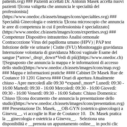
patients.svg) ### Pazienti accettati Dr. Antonin Masek accetta nuovi
pazienti ![Icona valigetta che annuncia le specialità del
professionista]
(https://www.onedoc.ch/assets/images/icons/specialties.svg) ###
Specialità Ginecologia e ostetricia ![Icona microscopio che annuncia
le aree di competenza in cui il professionista è specializzato]
(https://www.onedoc.ch/assets/images/icons/expertises.svg) ###
Competenze Dispositivo intrauterino Analisi ormonale
Contraccezione Virus del papilloma umano (HPV) | PAP test
Infezione delle vie urinarie | Cistite (IVU) Monitoraggio gravidanza
Interruzione volontaria di gravidanza Micosi vaginale Esame del
sangue [*arrow\_drop\_down*Vedi di più](https://www.onedoc.ch)
![Segnaposto che annuncia la mappa e le informazioni di accesso
dello studio](https://www.onedoc.ch/assets/images/icons/map.svg)
### Mappa e informazioni pratiche #### Cabinet Dr Masek Rue de
Coutance 10 1201 Ginevra #### Orari di apertura Attualmente
chiuso - Apre mercoledì alle 09:30 *expand\_more* Lunedì: 09:30 -
16:00 Martedì: 09:30 - 16:00 Mercoledì: 09:30 - 16:00 Giovedì:
09:30 - 16:00 Venerdì: 09:30 - 16:00 Sabato: Chiuso Domenica:
Chiuso ![Icona documento che annuncia la presentazione dello
studio](https://www.onedoc.ch/assets/images/icons/presentation.svg)
### Presentazione Dr. Masek, __OB-GYN (ostetrico-ginecologo) a
Ginevra__, vi accoglie in Rue de Coutance 10. Dr. Masek pratica
la __ginecologia e ostetricia a Ginevra__. Seleziona una
disponibilità e __prenota un appuntamento online__ in pochi clic