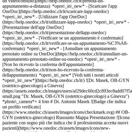
un videoconsulto](https://help.onedoc.ch/it/prenota-un-
appuntamento-a-distanza) *open\_in\_new*
- [Scaricare l'app
OneDoc](https://help.onedoc.ch/it/scaricare-lapp-onedoc)
*open\_in\_new* - [Utilizzare l'app OneDoc]
(https://help.onedoc.ch/it/utilizzare-lapp-onedoc) *open\_in\_new* -
[Presentazione dell'app OneDoc]
(https://help.onedoc.ch/it/presentazione-dellapp-onedoc)
*open\_in\_new*
- [Verificare se un appuntamento è confermato]
(https://help.onedoc.ch/it/verificare-se-un-appuntamento-%C3%A8-
confermato) *open\_in\_new* - [Annullare un appuntamento
prenotato online su OneDoc](https://help.onedoc.ch/it/annullare-un-
appuntamento-prenotato-online-su-onedoc) *open\_in\_new* -
[Non ho ricevuto la conferma dell'appuntamento]
(https://help.onedoc.ch/it/non-ho-ricevuto-la-conferma-
dellappuntamento) *open\_in\_new* [Vedi tutti i nostri articoli
*open\_in\_new*](https://help.onedoc.ch/it/) ![Dr. Masek, OB-GYN
(ostetrico-ginecologo) a Ginevra]
(https://assets.onedoc.ch/images/users/af29dec60cd2c893ec8add07
small.png "Dr. Masek, OB-GYN (ostetrico-ginecologo) a Ginevra")
*photo\_camera*+ 4 foto # Dr. Antonin Masek ![Badge che indica
un profilo verificato]
(https://www.onedoc.ch/assets/images/icons/checkmark.svg) ## OB-
GYN (ostetrico-ginecologo) Riassunto Mappa Presentazione ![Icona
paziente con segno più che indica che il professionista accetta nuovi
pazienti](https://www.onedoc.ch/assets/images/icons/new-