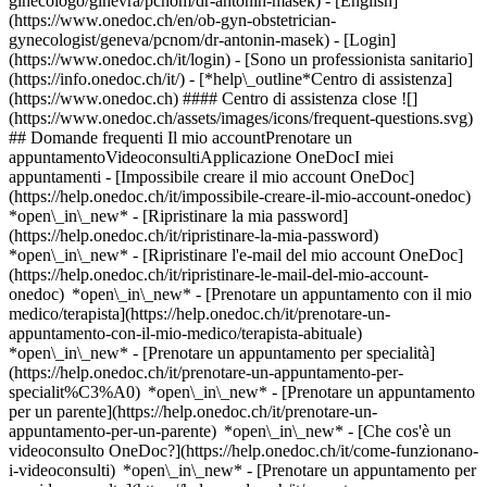
ginecologo/ginevra/pcnom/dr-antonin-masek) - [English]
(https://www.onedoc.ch/en/ob-gyn-obstetrician-
gynecologist/geneva/pcnom/dr-antonin-masek)
- [Login]
(https://www.onedoc.ch/it/login) - [Sono un professionista sanitario]
(https://info.onedoc.ch/it/)
- [*help\_outline*Centro di assistenza]
(https://www.onedoc.ch) #### Centro di assistenza close ![]
(https://www.onedoc.ch/assets/images/icons/frequent-questions.svg)
## Domande frequenti Il mio accountPrenotare un
appuntamentoVideoconsultiApplicazione OneDocI miei
appuntamenti - [Impossibile creare il mio account OneDoc]
(https://help.onedoc.ch/it/impossibile-creare-il-mio-account-onedoc)
*open\_in\_new* - [Ripristinare la mia password]
(https://help.onedoc.ch/it/ripristinare-la-mia-password)
*open\_in\_new* - [Ripristinare l'e-mail del mio account OneDoc]
(https://help.onedoc.ch/it/ripristinare-le-mail-del-mio-account-
onedoc) *open\_in\_new*
- [Prenotare un appuntamento con il mio
medico/terapista](https://help.onedoc.ch/it/prenotare-un-
appuntamento-con-il-mio-medico/terapista-abituale)
*open\_in\_new* - [Prenotare un appuntamento per specialità]
(https://help.onedoc.ch/it/prenotare-un-appuntamento-per-
specialit%C3%A0) *open\_in\_new* - [Prenotare un appuntamento
per un parente](https://help.onedoc.ch/it/prenotare-un-
appuntamento-per-un-parente) *open\_in\_new*
- [Che cos'è un
videoconsulto OneDoc?](https://help.onedoc.ch/it/come-funzionano-
i-videoconsulti) *open\_in\_new* - [Prenotare un appuntamento per