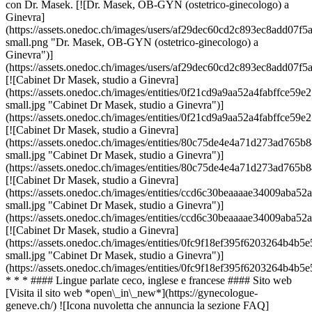
con Dr. Masek. [![Dr. Masek, OB-GYN (ostetrico-ginecologo) a
Ginevra]
(https://assets.onedoc.ch/images/users/af29dec60cd2c893ec8add07
small.png "Dr. Masek, OB-GYN (ostetrico-ginecologo) a
Ginevra")]
(https://assets.onedoc.ch/images/users/af29dec60cd2c893ec8add07
[![Cabinet Dr Masek, studio a Ginevra]
(https://assets.onedoc.ch/images/entities/0f21cd9a9aa52a4fabffc
small.jpg "Cabinet Dr Masek, studio a Ginevra")]
(https://assets.onedoc.ch/images/entities/0f21cd9a9aa52a4fabffce
[![Cabinet Dr Masek, studio a Ginevra]
(https://assets.onedoc.ch/images/entities/80c75de4e4a71d273ad7
small.jpg "Cabinet Dr Masek, studio a Ginevra")]
(https://assets.onedoc.ch/images/entities/80c75de4e4a71d273ad76
[![Cabinet Dr Masek, studio a Ginevra]
(https://assets.onedoc.ch/images/entities/ccd6c30beaaaae34009ab
small.jpg "Cabinet Dr Masek, studio a Ginevra")]
(https://assets.onedoc.ch/images/entities/ccd6c30beaaaae34009aba
[![Cabinet Dr Masek, studio a Ginevra]
(https://assets.onedoc.ch/images/entities/0fc9f18ef395f6203264b4
small.jpg "Cabinet Dr Masek, studio a Ginevra")]
(https://assets.onedoc.ch/images/entities/0fc9f18ef395f6203264b4
* * * #### Lingue parlate ceco, inglese e francese #### Sito web
[Visita il sito web *open\_in\_new*](https://gynecologue-
geneve.ch/) ![Icona nuvoletta che annuncia la sezione FAQ]