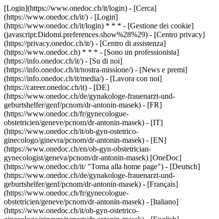
[Login](https://www.onedoc.ch/it/login) - [Cerca]
(https://www.onedoc.ch/it/) - [Login]
(https://www.onedoc.ch/it/login) * * * - [Gestione dei cookie]
(javascript:Didomi.preferences.show%28%29) - [Centro privacy]
(https://privacy.onedoc.ch/it/) - [Centro di assistenza]
(https://www.onedoc.ch) * * * - [Sono un professionista]
(https://info.onedoc.ch/it/) - [Su di noi]
(https://info.onedoc.ch/it/nostra-missione/) - [News e premi]
(https://info.onedoc.ch/it/media/) - [Lavora con noi]
(https://career.onedoc.ch/it)
- [DE]
(https://www.onedoc.ch/de/gynakologe-frauenarzt-und-
geburtshelfer/genf/pcnom/dr-antonin-masek) - [FR]
(https://www.onedoc.ch/fr/gynecologue-
obstetricien/geneve/pcnom/dr-antonin-masek) - [IT]
(https://www.onedoc.ch/it/ob-gyn-ostetrico-
ginecologo/ginevra/pcnom/dr-antonin-masek) - [EN]
(https://www.onedoc.ch/en/ob-gyn-obstetrician-
gynecologist/geneva/pcnom/dr-antonin-masek) [OneDoc]
(https://www.onedoc.ch/it/ "Torna alla home page") - [Deutsch]
(https://www.onedoc.ch/de/gynakologe-frauenarzt-und-
geburtshelfer/genf/pcnom/dr-antonin-masek) - [Français]
(https://www.onedoc.ch/fr/gynecologue-
obstetricien/geneve/pcnom/dr-antonin-masek) - [Italiano]
(https://www.onedoc.ch/it/ob-gyn-ostetrico-