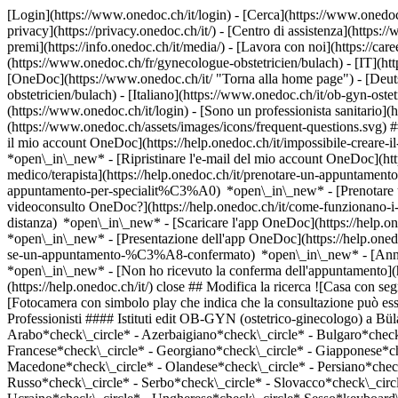
[Login](https://www.onedoc.ch/it/login) - [Cerca](https://www.onedoc
privacy](https://privacy.onedoc.ch/it/) - [Centro di assistenza](https:/
premi](https://info.onedoc.ch/it/media/) - [Lavora con noi](https://car
(https://www.onedoc.ch/fr/gynecologue-obstetricien/bulach) - [IT](h
[OneDoc](https://www.onedoc.ch/it/ "Torna alla home page") - [Deut
obstetricien/bulach) - [Italiano](https://www.onedoc.ch/it/ob-gyn-ost
(https://www.onedoc.ch/it/login) - [Sono un professionista sanitario](h
(https://www.onedoc.ch/assets/images/icons/frequent-questions.svg)
il mio account OneDoc](https://help.onedoc.ch/it/impossibile-creare-i
*open\_in\_new* - [Ripristinare l'e-mail del mio account OneDoc](htt
medico/terapista](https://help.onedoc.ch/it/prenotare-un-appuntamento
appuntamento-per-specialit%C3%A0) *open\_in\_new* - [Prenotare un
videoconsulto OneDoc?](https://help.onedoc.ch/it/come-funzionano-i-
distanza) *open\_in\_new*
- [Scaricare l'app OneDoc](https://help.o
*open\_in\_new* - [Presentazione dell'app OneDoc](https://help.one