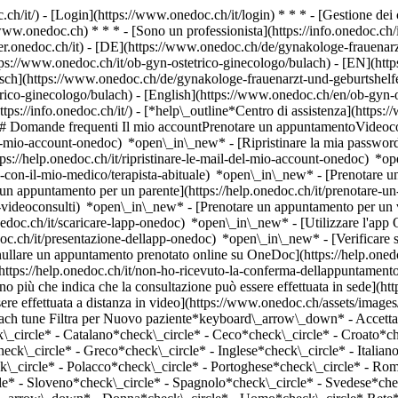
.ch/it/) - [Login](https://www.onedoc.ch/it/login) * * * - [Gestione 
/www.onedoc.ch) * * * - [Sono un professionista](https://info.onedoc.ch/it
eer.onedoc.ch/it)
- [DE](https://www.onedoc.ch/de/gynakologe-frauenarzt
ttps://www.onedoc.ch/it/ob-gyn-ostetrico-ginecologo/bulach) - [EN](htt
sch](https://www.onedoc.ch/de/gynakologe-frauenarzt-und-geburtshelfe
etrico-ginecologo/bulach) - [English](https://www.onedoc.ch/en/ob-gyn-
ttps://info.onedoc.ch/it/)
- [*help\_outline*Centro di assistenza](https:
 ## Domande frequenti Il mio accountPrenotare un appuntamentoVideoc
l-mio-account-onedoc) *open\_in\_new* - [Ripristinare la mia password]
ps://help.onedoc.ch/it/ripristinare-le-mail-del-mio-account-onedoc) *
-con-il-mio-medico/terapista-abituale) *open\_in\_new* - [Prenotare un 
 appuntamento per un parente](https://help.onedoc.ch/it/prenotare-
videoconsulti) *open\_in\_new* - [Prenotare un appuntamento per un v
nedoc.ch/it/scaricare-lapp-onedoc) *open\_in\_new* - [Utilizzare l'app
doc.ch/it/presentazione-dellapp-onedoc) *open\_in\_new*
- [Verificare se un appuntamento è confermato](https://help.onedoc.ch/it/verificare-se-un-appuntamento-%C3%A8-confermato) *open\_in\_new* - [Annullare un appuntamento prenotato online su OneDoc](https://help.onedoc.ch/it/annullare-un-appuntamento-prenotato-online-su-onedoc) *open\_in\_new* - [Non ho ricevuto la conferma dell'appuntamento](https://help.onedoc.ch/it/non-ho-ricevuto-la-conferma-dellappuntamento) *open\_in\_new* [Vedi tutti i nostri articoli *open\_in\_new*](https://help.onedoc.ch/it/) close ## Modifica la ricerca ![Casa con segno più che indica che la consultazione può essere effettuata in sede](https://www.onedoc.ch/assets/images/icons/on-site.svg) In loco ![Fotocamera con simbolo play che indica che la consultazione può essere effettuata a distanza in video](https://www.onedoc.ch/assets/images/icons/remote.svg) A distanza Cerca #### Specialità #### Professionisti #### Istituti edit OB-GYN (ostetrico-ginecologo) a Bülach tune Filtra per Nuovo paziente*keyboard\_arrow\_down* - Accettato*check\_circle* Lingua parlata*keyboard\_arrow\_down* - Arabo*check\_circle* - Azerbaigiano*check\_circle* - Bulgaro*check\_circle* - Catalano*check\_circle* - Ceco*check\_circle* - Croato*check\_circle* - Danese*check\_circle* - Ebraico*check\_circle* - Francese*check\_circle* - Georgiano*check\_circle* - Giapponese*check\_circle* - Greco*check\_circle* - Inglese*check\_circle* - Italiano*check\_circle* - Lussemburghese*check\_circle* - Macedone*check\_circle* - Olandese*check\_circle* - Persiano*check\_circle* - Polacco*check\_circle* - Portoghese*check\_circle* - Romancio*check\