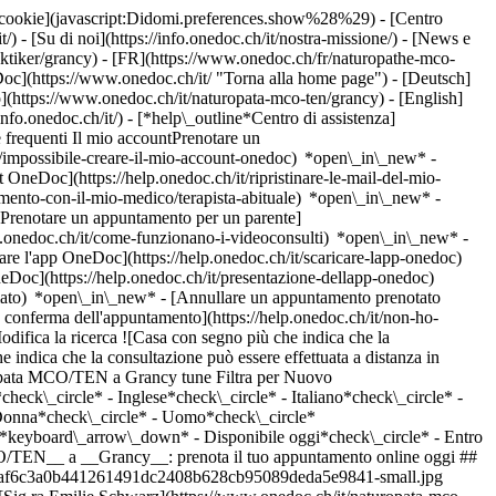
dei cookie](javascript:Didomi.preferences.show%28%29) - [Centro
/) - [Su di noi](https://info.onedoc.ch/it/nostra-missione/) - [News e
ktiker/grancy) - [FR](https://www.onedoc.ch/fr/naturopathe-mco-
oc](https://www.onedoc.ch/it/ "Torna alla home page") - [Deutsch]
](https://www.onedoc.ch/it/naturopata-mco-ten/grancy) - [English]
info.onedoc.ch/it/)
- [*help\_outline*Centro di assistenza]
 frequenti Il mio accountPrenotare un
/impossibile-creare-il-mio-account-onedoc) *open\_in\_new* -
t OneDoc](https://help.onedoc.ch/it/ripristinare-le-mail-del-mio-
amento-con-il-mio-medico/terapista-abituale) *open\_in\_new* -
[Prenotare un appuntamento per un parente]
p.onedoc.ch/it/come-funzionano-i-videoconsulti) *open\_in\_new* -
care l'app OneDoc](https://help.onedoc.ch/it/scaricare-lapp-onedoc)
neDoc](https://help.onedoc.ch/it/presentazione-dellapp-onedoc)
4c724a7baf95c6cdedb08472d8c5ded6-small.png "Sig.ra Christèle Correas, omeopata a Morges")](https://www.onedoc.ch/it/omeopata/morges/pcdc2/christele-correas) ### [Sig.ra Christèle Correas](https://www.onedoc.ch/it/omeopata/morges/pcdc2/christele-correas) ![Badge che indica un profilo verificato](https://www.onedoc.ch/assets/images/icons/checkmark.svg) [Omeopata](https://www.onedoc.ch/it/omeopata/morges), [Naturopata MCO/TEN](https://www.onedoc.ch/it/naturopata-mco-ten/morges) Cabinet de Naturopathie - Centre Ichigo-Ichie Grand-Rue 68 1110 Morges ![Sig.ra Christèle Correas è affiliata alla rete RME](https://assets.onedoc.ch/images/networks/logos/a202aabd14cdddb5ff03205af2481fb805645ff903773c55a6c572d22f23762e-small.png) ![Icona fotocamera con simbolo play che indica che il professionista offre videoconsulti](https://www.onedoc.ch/assets/images/icons/video-consultations.svg)Video-consulti disponibili ![Icona paziente con segno più che indica che il professionista accetta nuovi pazienti](https://www.onedoc.ch/assets/images/icons/new-patients.svg)Accetta nuovi pazienti [Prenota un appuntamento](https://www.onedoc.ch/it/omeopata/morges/pcdc2/christele-correas) [![Sig.ra Angélique Mendes, massaggiatrice classica a Tolochenaz](https://assets.onedoc.ch/images/users/a0c96e74c153191bd42d7b55b92203094c1781d262bb89561c89ef726c8d0a35-small.jpg "Sig.ra Angélique Mendes, massaggiatrice classica a Tolochenaz")](https://www.onedoc.ch/it/massaggiatrice-classica/tolochenaz/pcstk/angelique-mendes) ### [Sig.ra Angélique Mendes](https://www.onedoc.ch/it/massaggiatrice-classica/tolochenaz/pcstk/angelique-mendes) ![Badge che indica un profilo verificato](https://www.onedoc.ch/assets/images/icons/checkmark.svg) [Massaggiatrice classica](https://www.onedoc.ch/it/massaggiatore-classico/tolochenaz), [Naturopata MCO/TEN](https://www.onedoc.ch/it/naturopata-mco-ten/tolochenaz) Cabinet de Médecine Douce Rose des Vents Route de la Gare 10A 1131 Tolochenaz ![Sig.ra Angélique Mendes è affiliata alla rete ASCA](https://assets.onedoc.ch/images/networks/logos/496d325fd4282f2f0a46197dd629fd16fcd2d324839e441a2a65aaa74df08a15-small.png)![Sig.ra Angélique Mendes è affiliata alla rete RME](https://assets.onedoc.ch/images/networks/logos/a202aabd14cdddb5ff03205af2481fb805645ff903773c55a6c572d22f23762e-small.png) ![Icona paziente con segno più che indica che il professionista accetta nuovi pazienti](https://www.onedoc.ch/assets/images/icons/new-patients.svg)Accetta nuovi pazienti [Prenota un appuntamento](https://www.onedoc.ch/it/massaggiatrice-classica/tolochenaz/pcstk/angelique-mendes) [![Sig.ra Sarah Del Boca, naturopata MCO/TEN a Cheseaux-sur-Lausanne](https://assets.onedoc.ch/images/users/2de4070dbfc72a77260547e4356f2a2444f7788183fa4c300c4caa1b70cd1c27-small.jpg "Sig.ra Sarah Del Boca, naturopata MCO/TEN a Cheseaux-sur-Lausanne")](https://www.onedoc.ch/it/naturopata-mco-ten/cheseaux-sur-lausanne/pcrv9/sarah-del-boca) ### [Sig.ra Sarah Del Boca](https://www.onedoc.ch/it/naturopata-mco-ten/cheseaux-sur-lausanne/pcrv9/sarah-del-boca) ![Badge che indica un profilo verificato](https://www.onedoc.ch/assets/images/icons/checkmark.svg) [Naturopata MCO/TEN](https://www.onedoc.ch/it/naturopata-mco-ten/cheseaux-sur-lausanne) Cabinet – Cheseaux-sur-Lausanne Chemin de Sorécot 33 1033 Cheseaux-sur-Lausanne ![Sig.ra Sarah Del Boca è affiliata alla r