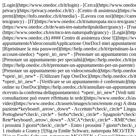
[Login](https://www.onedoc.ch/it/login) - [Cerca](https://www.onedoc
privacy](https://privacy.onedoc.ch/it/) - [Centro di assistenza](https:/
premi](https://info.onedoc.ch/it/media/) - [Lavora con noi](https://car
ten/grancy) - [IT](https://www.onedoc.ch/it/naturopata-mco-ten/gran
(https://www.onedoc.ch/de/wam-ten-naturheilpraktiker/grancy) - [Fran
(https://www.onedoc.ch/en/mco-ten-naturopath/grancy)
- [Login](http
(https://www.onedoc.ch) #### Centro di assistenza close ![](https:/
appuntamentoVideoconsultiApplicazione OneDocI miei appuntamenti - 
[Ripristinare la mia password](https://help.onedoc.ch/it/ripristinare-
account-onedoc) *open\_in\_new*
- [Prenotare un appuntamento con 
[Prenotare un appuntamento per specialità](https://help.onedoc.ch/
(https://help.onedoc.ch/it/prenotare-un-appuntamento-per-un-parent
[Prenotare un appuntamento per un videoconsulto](https://help.oned
*open\_in\_new* - [Utilizzare l'app OneDoc](https://help.onedoc.ch/i
*open\_in\_new*
- [Verificare se un appuntamento è confermato](https://help.onedoc.ch/it/verificare-se-un-appuntamento-%C3%A8-confermato) *open\_in\_new* - [Annullare un appuntamento prenotato online su OneDoc](https://help.onedoc.ch/it/annullare-un-appuntamento-prenotato-online-su-onedoc) *open\_in\_new* - [Non ho ricevuto la conferma dell'appuntamento](https://help.onedoc.ch/it/non-ho-ricevuto-la-conferma-dellappuntamento) *open\_in\_new* [Vedi tutti i nostri articoli *open\_in\_new*](https://help.onedoc.ch/it/) close ## Modifica la ricerca ![Casa con segno più che indica che la consultazione può essere effettuata in sede](https://www.onedoc.ch/assets/images/icons/on-site.svg) In loco ![Fotocamera con simbolo play che indica che la consultazione può essere effettuata a distanza in video](https://www.onedoc.ch/assets/images/icons/remote.svg) A distanza Cerca #### Specialità #### Professionisti #### Istituti edit Naturopata MCO/TEN a Grancy tune Filtra per Nuovo paziente*keyboard\_arrow\_down* - Accettato*check\_circle* Lingua parlata*keyboard\_arrow\_down* - Arabo*check\_circle* - Francese*check\_circle* - Inglese*check\_circle* - Italiano*check\_circle* - Portoghese*check\_circle* - Serbo*check\_circle* - Spagnolo*check\_circle* - Tedesco*check\_circle* Sesso*keyboard\_arrow\_down* - Donna*check\_circle* - Uomo*check\_circle* Rete*keyboard\_arrow\_down* - ASCA*check\_circle* - RME*check\_circle* - NVS*check\_circle* - APTN*check\_circle* Disponibilità*keyboard\_arrow\_down* - Disponibile oggi*check\_circle* - Entro i prossimi 3 giorni*check\_circle* - Entro i prossimi 7 giorni*check\_circle* - Entro i prossimi 14 giorni*check\_circle* # __Naturopata MCO/TEN__ a __Grancy__: prenota il tuo appuntamento online oggi ## 1 risultato a Grancy [![Sig.ra Emilie Schwarz, naturopata MCO/TEN a Grancy](https://assets.onedoc.ch/images/users/3098f0116eff5b8fddfdaf6c3a0b441261491dc2408b628cb95089deda5e9841-small.jpg "Sig.ra Emilie Schwarz, naturopata MCO/TEN a Grancy")](https://www.onedoc.ch/it/naturopata-mco-ten/grancy/pkpk/emilie-schwarz) ### [Sig.ra Emilie Schwarz](https://www.onedoc.ch/it/naturopata-mco-ten/grancy/pkpk/emilie-schwarz) ![Badge che indica un profilo verificato](https://www.onedoc.ch/assets/images/icons/checkmark.svg) Naturopata MCO/TEN Cabinet de naturopathie Natur'Emi, Emilie Schwarz Route de Vullierens 15 1117 Grancy ![Sig.ra Emilie Schwarz è affiliata alla rete ASCA](https://assets.onedoc.ch/images/networks/logos/496d325fd4282f2f0a46197dd629fd16fcd2d324839e441a2a65aaa74df08a15-small.png)![Sig.ra Emilie Schwarz è affiliata alla rete RME](https://assets.onedoc.ch/images/networks/logos/a202aabd14cdddb5ff03205af2481fb805645ff903773c55a6c572d22f23762e-small.png) ![Icona paziente con segno più che indica che il 