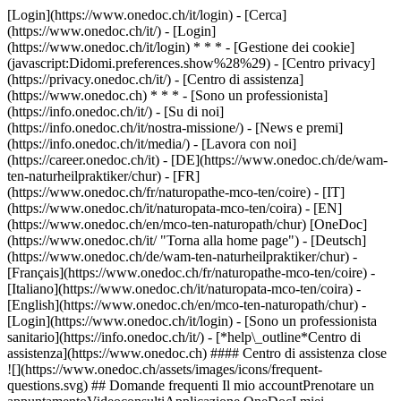
[Login](https://www.onedoc.ch/it/login) - [Cerca]
(https://www.onedoc.ch/it/) - [Login]
(https://www.onedoc.ch/it/login) * * * - [Gestione dei cookie]
(javascript:Didomi.preferences.show%28%29) - [Centro privacy]
(https://privacy.onedoc.ch/it/) - [Centro di assistenza]
(https://www.onedoc.ch) * * * - [Sono un professionista]
(https://info.onedoc.ch/it/) - [Su di noi]
(https://info.onedoc.ch/it/nostra-missione/) - [News e premi]
(https://info.onedoc.ch/it/media/) - [Lavora con noi]
(https://career.onedoc.ch/it)
- [DE](https://www.onedoc.ch/de/wam-
ten-naturheilpraktiker/chur) - [FR]
(https://www.onedoc.ch/fr/naturopathe-mco-ten/coire) - [IT]
(https://www.onedoc.ch/it/naturopata-mco-ten/coira) - [EN]
(https://www.onedoc.ch/en/mco-ten-naturopath/chur) [OneDoc]
(https://www.onedoc.ch/it/ "Torna alla home page") - [Deutsch]
(https://www.onedoc.ch/de/wam-ten-naturheilpraktiker/chur) -
[Français](https://www.onedoc.ch/fr/naturopathe-mco-ten/coire) -
[Italiano](https://www.onedoc.ch/it/naturopata-mco-ten/coira) -
[English](https://www.onedoc.ch/en/mco-ten-naturopath/chur)
-
[Login](https://www.onedoc.ch/it/login) - [Sono un professionista
sanitario](https://info.onedoc.ch/it/)
- [*help\_outline*Centro di
assistenza](https://www.onedoc.ch) #### Centro di assistenza close
![](https://www.onedoc.ch/assets/images/icons/frequent-
questions.svg) ## Domande frequenti Il mio accountPrenotare un