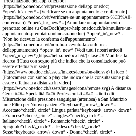
[Presentazione dell'app OneDoc]
(https://help.onedoc.ch/it/presentazione-dellapp-onedoc)
*open\_in\_new*
- [Verificare se un appuntamento è confermato](https://help.onedoc.ch/it/verificare-se-un-appuntamento-%C3%A8-confermato) *open\_in\_new* - [Annullare un appuntamento prenotato online su OneDoc](https://help.onedoc.ch/it/annullare-un-appuntamento-prenotato-online-su-onedoc) *open\_in\_new* - [Non ho ricevuto la conferma dell'appuntamento](https://help.onedoc.ch/it/non-ho-ricevuto-la-conferma-dellappuntamento) *open\_in\_new* [Vedi tutti i nostri articoli *open\_in\_new*](https://help.onedoc.ch/it/) close ## Modifica la ricerca ![Casa con segno più che indica che la consultazione può essere effettuata in sede](https://www.onedoc.ch/assets/images/icons/on-site.svg) In loco ![Fotocamera con simbolo play che indica che la consultazione può essere effettuata a distanza in video](https://www.onedoc.ch/assets/images/icons/remote.svg) A distanza Cerca #### Specialità #### Professionisti #### Istituti edit Misurazione della pressione sanguigna (arteriosa) a San Maurizio tune Filtra per Nuovo paziente*keyboard\_arrow\_down* - Accettato*check\_circle* Lingua parlata*keyboard\_arrow\_down* - Francese*check\_circle* - Inglese*check\_circle* - Italiano*check\_circle* - Romancio*check\_circle* - Spagnolo*check\_circle* - Tedesco*check\_circle* Sesso*keyboard\_arrow\_down* - Donna*check\_circle* - Uomo*check\_circle* Disponibilità*keyboard\_arrow\_down* - Disponibile oggi*check\_circle* - Entro i prossimi 3 giorni*check\_circle* - Entro i prossimi 7 giorni*check\_circle* - Entro i prossimi 14 giorni*check\_circle* # __Misurazione della pressione sanguigna (arteriosa)__ a __San Maurizio__: prenota il tuo appuntamento online oggi ## 4 risultati a San Maurizio [![Notfall Polyclinic, specialista in medicina interna generale a San Maurizio](https://assets.onedoc.ch/images/users/380caa44bdbaf1d271b62c13075b3319d67c5f153c2713f17a9078ac733ef530-small.png "Notfall Polyclinic, specialista in medicina interna generale a San Maurizio")](https://www.onedoc.ch/it/specialista-in-medicina-interna-generale/san-maurizio/pc0px/notfall-polyclinic) ### [Notfall Polyclinic](https://www.onedoc.ch/it/specialista-in-medicina-interna-generale/san-maurizio/pc0px/notfall-polyclinic) ![Badge che indica un profilo verificato](https://www.onedoc.ch/assets/images/icons/checkmark.svg) [Specialista in medicina interna generale](https://www.onedoc.ch/it/specialista-in-medicina-interna-generale/san-maurizio) [PolyClinic St. Moritz](https://www.onedoc.ch/it/centro-medico/san-maurizio/ebd5l/polyclinic-st-moritz) Plazza Paracelsus 2 7500 San Maurizio ![Icona paziente con segno più che indica che il professionista accetta nuovi pazienti](https://www.onedoc.ch/assets/images/icons/new-patients.svg)Accetta nuovi pazienti [Prenota un appuntamento](https://www.onedoc.ch/it/specialista-in-medicina-interna-generale/san-maurizio/pc0px/notfall-polyclinic) Competenze: Misurazione della pressione sanguigna (arteriosa), [Urgenza medicina generica](https://www.onedoc.ch/it/urgenza-medicina-generica/san-maurizio), [Cura delle ferite](https://www.onedoc.ch/it/cura-delle-ferite/san-maurizio), [Consigli per la vaccinazione](https://www.onedoc.ch/it/consigli-per-la-vaccinazione/san-maurizio), [Infezione delle vie urinarie | Cistite (IVU)](https://www.onedoc.ch/it/infezione-delle-vie-urinarie-cistite-ivu/san-maurizio), [Mal di gola | Tonsillite](https://www.onedoc.ch/it/mal-di-gola-tonsillite/san-maurizio), [Terapia infusionale | IV therapy](https://www.onedoc.ch/it/terapia-infusionale-iv-therapy/san-maurizio), [Allergia | AllergoTest | Controllo allergie](https://www.onedoc.ch/it/allergia-allergotest-controllo-allergie/san-maurizio), [Febbre | Influenza | Sintomi influenzali | Raffreddore](https://www.onedoc.ch/it/febbre-influenza-sintomi-influenzali-raffreddore/san-maurizio)Vedi di più *chevron\_left* mer 05 ago *chevron\_right* Vedi più appuntamenti *error\_outline* Si è verificato un errore durante il caricamento della disponibilità [Riprova](https://www.onedoc.ch) Competenze: Misurazione della pressione sanguigna (arteriosa), [Urgenza medicina generica](https://www.onedoc.ch/it/urgenza-medicina-generica/san-maurizio), [Cura delle ferite](https://www.onedoc.ch/it/cura-delle-ferite/san-maurizio), [Consigli per la vaccinazione](https://www.onedoc.ch/it/consigli-per-la-vaccinazione/san-maurizio), [Infezione delle vie urinarie | Cistite (IVU)](https://www.onedoc.ch/it/infezione-delle-vie-urinarie-cistite-ivu/san-maurizio), [Mal di gola | Tonsillite](https://www.onedoc.ch/it/mal-di-gola-tonsillite/san-maurizio), [Terapia infusionale | IV therapy](https://www.onedoc.ch/it/terapia-infusionale-iv-therapy/san-maurizio), [Allergia | AllergoTest | Controllo allergie](https://www.onedoc.ch/it/allergia-allergotest-controllo-allergie/san-maurizio), [Febbre | Influenza | Sintomi influenzali | Raffreddore](https://www.onedoc.ch/it/febbre-influenza-sintomi-influenzali-raffreddore/san-maurizio)Vedi di più [![Dr. med. Markus Robustelli, specialista in medicina interna generale a San Maurizio](https://assets.onedoc.ch/images/users/bb15192bea4f092fb53b963b6cf411939ab4f962f41511b5ac8b49bf6dcbe2a6-small.jpg "Dr. med. Markus Robustelli, specialista in medicina interna generale a San Maurizio")](https://www.onedoc.ch/it/specialista-in-medicina-interna-generale/san-maurizio/pc0ou/dr-med-markus-robustelli) ### [Dr. med. Markus Robustelli](https://www.onedoc.ch/it/specialista-in-medicina-interna-generale/san-maurizio/pc0ou/dr-med-markus-robustelli) ![Badge che indica un profilo verificato](https://www.onedoc.ch/assets/images/icons/checkmark.svg) [Specialista in medicina interna generale](https://www.onedoc.ch/it/specialista-in-medicina-interna-generale/san-maurizio) [PolyClinic St. Moritz](https://www.onedoc.ch/it/centro-medico/san-maurizio/ebd5l/polyclinic-st-moritz) Plazza Paracelsus 2 7500 San Maurizio ![Icona paziente con segno più che indica che il professionista accetta nuovi pazienti](https://www.onedoc.ch/assets/images/icons/new-patients.svg)Accetta nuovi pazienti [Prenota un appuntamento](https://www.onedoc.ch/it/specialista-in-medicina-interna-generale/san-maurizio/pc0ou/dr-med-markus-robustelli) Competenze: Misurazione della pressione sanguigna (arteriosa), [Controllo annuale](https://www.onedoc.ch/it/controllo-annuale/san-maurizio), [Ecografia addominale](https://www.onedoc.ch/it/ecografia-addominale/san-maurizio), [Consigli di viaggio](https://www.onedoc.ch/it/consigli-di-viaggio/san-maurizio), [Urgenza medicina generica](https://www.onedoc.ch/it/urgenza-medicina-generica/san-maurizio), [Controllo del libretto di vaccinazione](https://www.onedoc.ch/it/controllo-del-libretto-di-vaccinazione/san-maurizio), [Infezione delle vie urinarie | Cistite (IVU)](https://www.onedoc.ch/it/infezione-delle-vie-urinarie-cistite-ivu/san-maurizio), [Cura delle ferite](https://www.onedoc.ch/it/cura-delle-ferite/san-maurizio), [Test della vitamina D](https://www.onedoc.ch/it/test-della-vitamina-d/san-maurizio)Vedi di più *chevron\_left* mer 05 ago *chevron\_right* Vedi più appuntamenti *error\_outline* Si è verificato un errore durante il caricamento della disponibilità [Riprova](https://www.onedoc.ch) Competenze: Misurazione della pressione sanguigna (arteriosa), [Controllo annuale](https://www.onedoc.ch/it/controllo-annuale/san-maurizio), [Ecografia addominale](https://www.onedoc.ch/it/ecografia-addominale/san-maurizio), [Consigli di viaggio](https://www.onedoc.ch/it/consigli-di-viaggio/san-maurizio), [Urgenza medicina generica](https://www.onedoc.ch/it/urgenza-medicina-generica/san-maurizio), [Controllo del libretto di vaccinazione](https://www.onedoc.ch/it/controllo-del-libretto-di-vaccinazione/san-maurizio), [Infezione delle vie urinarie | Cistite (IVU)](https://www.onedoc.ch/it/infezione-delle-vie-urinarie-cistite-ivu/san-maurizio), [Cura delle ferite](https://www.onedoc.ch/it/cura-delle-ferite/san-maurizio), [Test della vitamina D](https://www.onedoc.ch/it/test-della-vitamina-d/san-maurizio)Vedi di più [![Dr.ssa med. Yvonne Hollenstein, specialista in medicina interna generale a San Maurizio](https://assets.onedoc.ch/images/users/4ab896b8616b2f6d6cb2eaf44e9d2de8a2f7312a2f112e778e7cd1f8d41b427d-small.jpg "Dr.ssa med. Yvonne Hollenstein, specialista in medicina interna generale a San Maurizio")](https://www.onedoc.ch/it/specialista-in-medicina-interna-generale/san-maurizio/pc3bl/dr-med-yvonne-hollenstein) ### [Dr.ssa med. Yvonne Hollenstein](https://www.onedoc.ch/it/specialista-in-medicina-interna-generale/san-maurizio/pc3bl/dr-med-yvonne-hollenstein) ![Badge che indica un profilo verificato](https://www.onedoc.ch/assets/images/icons/checkmark.svg) [Specialista in medicina interna generale](https://www.onedoc.ch/it/specialista-in-medicina-interna-generale/san-maurizio) [PolyClinic St. Moritz](https://www.onedoc.ch/it/centro-medico/san-maurizio/ebd5l/polyclinic-st-moritz) Plazza Paracelsus 2 7500 San Maurizio ![Icona paziente con segno più che indica che il professionista accetta nuovi pazienti](https://www.onedoc.ch/assets/images/icons/new-patients.svg)Accetta nuovi pazienti [Prenota un appuntamento](https://www.onedoc.ch/it/specialista-in-medicina-interna-generale/san-maurizio/pc3bl/dr-med-yvonne-hollenstein) Competenze: Misurazione della pressione sanguigna (arteriosa), [Controllo annuale](https://www.onedoc.ch/it/controllo-annuale/san-maurizio), [Controllo del libretto di vaccinazione](https://www.onedoc.ch/it/controllo-del-libretto-di-vaccinazione/san-maurizio), [Urgenza medicina generica](https://www.onedoc.ch/it/urgenza-medicina-generica/san-maurizio), [Cura delle ferite](https://www.onedoc.ch/it/cura-delle-ferite/san-maurizio), [Infezione delle vie urinarie | Cistite (IVU)](https://www.onedoc.ch/it/infezione-delle-vie-urinarie-cistite-ivu/san-maurizio), [Disturbi del sonno](https://www.onedoc.ch/it/disturbi-del-sonno/san-maurizio), [Test della vitamina D](https://www.onedoc.ch/it/test-della-vitamina-d/san-maurizio), [Misuraz