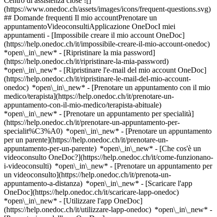
Centro di assistenza close ![]
(https://www.onedoc.ch/assets/images/icons/frequent-questions.svg)
## Domande frequenti Il mio accountPrenotare un
appuntamentoVideoconsultiApplicazione OneDocI miei
appuntamenti - [Impossibile creare il mio account OneDoc]
(https://help.onedoc.ch/it/impossibile-creare-il-mio-account-onedoc)
*open\_in\_new* - [Ripristinare la mia password]
(https://help.onedoc.ch/it/ripristinare-la-mia-password)
*open\_in\_new* - [Ripristinare l'e-mail del mio account OneDoc]
(https://help.onedoc.ch/it/ripristinare-le-mail-del-mio-account-
onedoc) *open\_in\_new*
- [Prenotare un appuntamento con il mio
medico/terapista](https://help.onedoc.ch/it/prenotare-un-
appuntamento-con-il-mio-medico/terapista-abituale)
*open\_in\_new* - [Prenotare un appuntamento per specialità]
(https://help.onedoc.ch/it/prenotare-un-appuntamento-per-
specialit%C3%A0) *open\_in\_new* - [Prenotare un appuntamento
per un parente](https://help.onedoc.ch/it/prenotare-un-
appuntamento-per-un-parente) *open\_in\_new*
- [Che cos'è un
videoconsulto OneDoc?](https://help.onedoc.ch/it/come-funzionano-
i-videoconsulti) *open\_in\_new* - [Prenotare un appuntamento per
un videoconsulto](https://help.onedoc.ch/it/prenota-un-
appuntamento-a-distanza) *open\_in\_new*
- [Scaricare l'app
OneDoc](https://help.onedoc.ch/it/scaricare-lapp-onedoc)
*open\_in\_new* - [Utilizzare l'app OneDoc]
(https://help.onedoc.ch/it/utilizzare-lapp-onedoc) *open\_in\_new* -