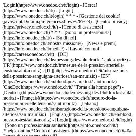
[Login](https://www.onedoc.ch/it/login) - [Cerca]
(https://www.onedoc.ch/it/) - [Login]
(https://www.onedoc.ch/it/login) * * * - [Gestione dei cookie]
(javascript:Didomi.preferences.show%28%29) - [Centro privacy]
(https://privacy.onedoc.ch/it/) - [Centro di assistenza]
(https://www.onedoc.ch) * * * - [Sono un professionista]
(https://info.onedoc.ch/it/) - [Su di noi]
(https://info.onedoc.ch/it/nostra-missione/) - [News e premi]
(https://info.onedoc.ch/it/media/) - [Lavora con noi]
(https://career.onedoc.ch/it)
- [DE]
(https://www.onedoc.ch/de/messung-des-blutdrucks/sankt-moritz) -
[FR](https://www.onedoc.ch/fr/mesure-de-la-pression-arterielle-
tension/saint-moritz) - [IT](https://www.onedoc.ch/it/misurazione-
della-pressione-sanguigna-arteriosa/san-maurizio) - [EN]
(https://www.onedoc.ch/en/blood-pressure-test/saint-moritz)
[OneDoc](https://www.onedoc.ch/it/ "Torna alla home page") -
[Deutsch](https://www.onedoc.ch/de/messung-des-blutdrucks/sankt-
moritz) - [Français](https://www.onedoc.ch/fr/mesure-de-la-
pression-arterielle-tension/saint-moritz) - [Italiano]
(https://www.onedoc.ch/it/misurazione-della-pressione-sanguigna-
arteriosa/san-maurizio) - [English](https://www.onedoc.ch/en/blood-
pressure-test/saint-moritz)
- [Login](https://www.onedoc.ch/it/login)
- [Sono un professionista sanitario](https://info.onedoc.ch/it/)
-
[*help\_outline*Centro di assistenza](https://www.onedoc.ch) ####