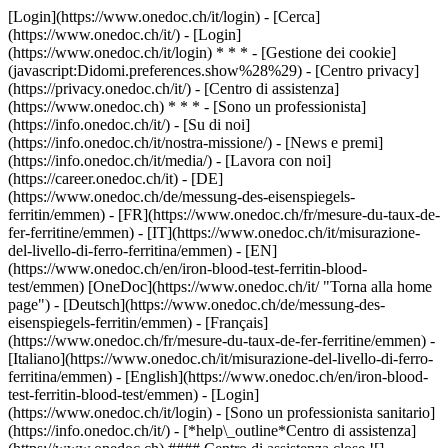
[Login](https://www.onedoc.ch/it/login) - [Cerca]
(https://www.onedoc.ch/it/) - [Login]
(https://www.onedoc.ch/it/login) * * * - [Gestione dei cookie]
(javascript:Didomi.preferences.show%28%29) - [Centro privacy]
(https://privacy.onedoc.ch/it/) - [Centro di assistenza]
(https://www.onedoc.ch) * * * - [Sono un professionista]
(https://info.onedoc.ch/it/) - [Su di noi]
(https://info.onedoc.ch/it/nostra-missione/) - [News e premi]
(https://info.onedoc.ch/it/media/) - [Lavora con noi]
(https://career.onedoc.ch/it)
- [DE]
(https://www.onedoc.ch/de/messung-des-eisenspiegels-
ferritin/emmen) - [FR](https://www.onedoc.ch/fr/mesure-du-taux-de-
fer-ferritine/emmen) - [IT](https://www.onedoc.ch/it/misurazione-
del-livello-di-ferro-ferritina/emmen) - [EN]
(https://www.onedoc.ch/en/iron-blood-test-ferritin-blood-
test/emmen) [OneDoc](https://www.onedoc.ch/it/ "Torna alla home
page") - [Deutsch](https://www.onedoc.ch/de/messung-des-
eisenspiegels-ferritin/emmen) - [Français]
(https://www.onedoc.ch/fr/mesure-du-taux-de-fer-ferritine/emmen) -
[Italiano](https://www.onedoc.ch/it/misurazione-del-livello-di-ferro-
ferritina/emmen) - [English](https://www.onedoc.ch/en/iron-blood-
test-ferritin-blood-test/emmen)
- [Login]
(https://www.onedoc.ch/it/login) - [Sono un professionista sanitario]
(https://info.onedoc.ch/it/)
- [*help\_outline*Centro di assistenza]