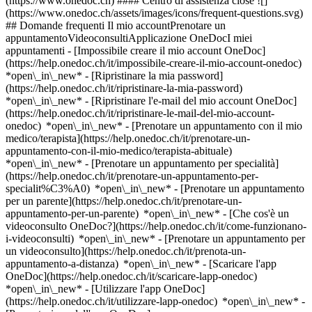
(https://www.onedoc.ch) #### Centro di assistenza close ![]
(https://www.onedoc.ch/assets/images/icons/frequent-questions.svg)
## Domande frequenti Il mio accountPrenotare un
appuntamentoVideoconsultiApplicazione OneDocI miei
appuntamenti - [Impossibile creare il mio account OneDoc]
(https://help.onedoc.ch/it/impossibile-creare-il-mio-account-onedoc)
*open\_in\_new* - [Ripristinare la mia password]
(https://help.onedoc.ch/it/ripristinare-la-mia-password)
*open\_in\_new* - [Ripristinare l'e-mail del mio account OneDoc]
(https://help.onedoc.ch/it/ripristinare-le-mail-del-mio-account-
onedoc) *open\_in\_new*
- [Prenotare un appuntamento con il mio
medico/terapista](https://help.onedoc.ch/it/prenotare-un-
appuntamento-con-il-mio-medico/terapista-abituale)
*open\_in\_new* - [Prenotare un appuntamento per specialità]
(https://help.onedoc.ch/it/prenotare-un-appuntamento-per-
specialit%C3%A0) *open\_in\_new* - [Prenotare un appuntamento
per un parente](https://help.onedoc.ch/it/prenotare-un-
appuntamento-per-un-parente) *open\_in\_new*
- [Che cos'è un
videoconsulto OneDoc?](https://help.onedoc.ch/it/come-funzionano-
i-videoconsulti) *open\_in\_new* - [Prenotare un appuntamento per
un videoconsulto](https://help.onedoc.ch/it/prenota-un-
appuntamento-a-distanza) *open\_in\_new*
- [Scaricare l'app
OneDoc](https://help.onedoc.ch/it/scaricare-lapp-onedoc)
*open\_in\_new* - [Utilizzare l'app OneDoc]
(https://help.onedoc.ch/it/utilizzare-lapp-onedoc) *open\_in\_new* -