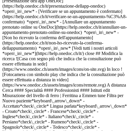
[Presentazione dell'app OneDoc]
(https://help.onedoc.ch/it/presentazione-dellapp-onedoc)
*open\_in\_new*
- [Verificare se un appuntamento è confermato](https://help.onedoc.ch/it/verificare-se-un-appuntamento-%C3%A8-confermato) *open\_in\_new* - [Annullare un appuntamento prenotato online su OneDoc](https://help.onedoc.ch/it/annullare-un-appuntamento-prenotato-online-su-onedoc) *open\_in\_new* - [Non ho ricevuto la conferma dell'appuntamento](https://help.onedoc.ch/it/non-ho-ricevuto-la-conferma-dellappuntamento) *open\_in\_new* [Vedi tutti i nostri articoli *open\_in\_new*](https://help.onedoc.ch/it/) close ## Modifica la ricerca ![Casa con segno più che indica che la consultazione può essere effettuata in sede](https://www.onedoc.ch/assets/images/icons/on-site.svg) In loco ![Fotocamera con simbolo play che indica che la consultazione può essere effettuata a distanza in video](https://www.onedoc.ch/assets/images/icons/remote.svg) A distanza Cerca #### Specialità #### Professionisti #### Istituti edit Misurazione del livello di ferro | Ferritina a Emmen tune Filtra per Nuovo paziente*keyboard\_arrow\_down* - Accettato*check\_circle* Lingua parlata*keyboard\_arrow\_down* - Croato*check\_circle* - Francese*check\_circle* - Inglese*check\_circle* - Italiano*check\_circle* - Persiano*check\_circle* - Rumeno*check\_circle* - Spagnolo*check\_circle* - Tedesco*check\_circle* - Ungherese*check\_circle* Sesso*keyboard\_arrow\_down* - Donna*check\_circle* - Uomo*check\_circle* Disponibilità*keyboard\_arrow\_down* - Disponibile oggi*check\_circle* - Entro i prossimi 3 giorni*check\_circle* - Entro i prossimi 7 giorni*check\_circle* - Entro i prossimi 14 giorni*check\_circle* # __Misurazione del livello di ferro | Ferritina__ a __Emmen__: prenota il tuo appuntamento online oggi ## 8 risultati a Emmen [![Dr.ssa med. Stefanie Theuer, medico generico a Emmen](https://assets.onedoc.ch/images/users/36aea40d939cebd6824f01ca32947dd362dd85d5ae8fab8af089353d11e56d62-small.png "Dr.ssa med. Stefanie Theuer, medico generico a Emmen")](https://www.onedoc.ch/it/medico-generico/emmen/pc3b4/dr-med-stefanie-theuer) ### [Dr.ssa med. Stefanie Theuer](https://www.onedoc.ch/it/medico-generico/emmen/pc3b4/dr-med-stefanie-theuer) ![Badge che indica un profilo verificato](https://www.onedoc.ch/assets/images/icons/checkmark.svg) [Medico generico](https://www.onedoc.ch/it/medico-generico/emmen) [Seetal Docs](https://www.onedoc.ch/it/studio-medico/emmen/ebcz6/seetal-docs) Seetalstrasse 11 6020 Emmen ![Icona paziente con segno più che indica che il professionista accetta nuovi pazienti](https://www.onedoc.ch/assets/images/icons/new-patients.svg)Accetta nuovi pazienti [Prenota un appuntamento](https://www.onedoc.ch/it/medico-generico/emmen/pc3b4/dr-med-stefanie-theuer) Competenze: Misurazione del livello di ferro | Ferritina, [Controllo annuale](https://www.onedoc.ch/it/controllo-annuale/emmen), [Controllo del libretto di vaccinazione](https://www.onedoc.ch/it/controllo-del-libretto-di-vaccinazione/emmen), [Terapia infusionale | IV therapy](https://www.onedoc.ch/it/terapia-infusionale-iv-therapy/emmen), [Cura delle ferite](https://www.onedoc.ch/it/cura-delle-ferite/emmen), [Febbre | Influenza | Sintomi influenzali | Raffreddore](https://www.onedoc.ch/it/febbre-influenza-sintomi-influenzali-raffreddore/emmen), [Test della vitamina D](https://www.onedoc.ch/it/test-della-vitamina-d/emmen), [Misurazione della glicemia](https://www.onedoc.ch/it/misurazione-della-glicemia/emmen), [Misurazione del colesterolo](https://www.onedoc.ch/it/misurazione-del-colesterolo/emmen)Vedi di più *chevron\_left* lun 03 ago *chevron\_right* Vedi più appuntamenti *error\_outline* Si è verificato un errore durante il caricamento della disponibilità [Riprova](https://www.onedoc.ch) Competenze: Misurazione del livello di ferro | Ferritina, [Controllo annuale](https://www.onedoc.ch/it/controllo-annuale/emmen), [Controllo del libretto di vaccinazione](https://www.onedoc.ch/it/controllo-del-libretto-di-vaccinazione/emmen), [Terapia infusionale | IV therapy](https://www.onedoc.ch/it/terapia-infusionale-iv-therapy/emmen), [Cura delle ferite](https://www.onedoc.ch/it/cura-delle-ferite/emmen), [Febbre | Influenza | Sintomi influenzali | Raffreddore](https://www.onedoc.ch/it/febbre-influenza-sintomi-influenzali-raffreddore/emmen), [Test della vitamina D](https://www.onedoc.ch/it/test-della-vitamina-d/emmen), [Misurazione della glicemia](https://www.onedoc.ch/it/misurazione-della-glicemia/emmen), [Misurazione del colesterolo](https://www.onedoc.ch/it/misurazione-del-colesterolo/emmen)Vedi di più [![Dr. med. Christian Prawitz, medico generico a Emmen](https://assets.onedoc.ch/images/users/fe309d52ef57fe5c86c2102428a0ac550aa7b9f14f728ce045c4e5446e5c3e67-small.jpg "Dr. med. Christian Prawitz, medico generico a Emmen")](https://www.onedoc.ch/it/medico-generico/emmen/pcxfc/dr-med-christian-prawitz) ### [Dr. med. Christian Prawitz](https://www.onedoc.ch/it/medico-generico/emmen/pcxfc/dr-med-christian-prawitz) ![Badge che indica un profilo verificato](https://www.onedoc.ch/assets/images/icons/checkmark.svg) [Medico generico](https://www.onedoc.ch/it/medico-generico/emmen) [Seetal Docs](https://www.onedoc.ch/it/studio-medico/emmen/ebcz6/seetal-docs) Seetalstrasse 11 6020 Emmen ![Icona paziente con segno più che indica che il professionista accetta nuovi pazienti](https://www.onedoc.ch/assets/images/icons/new-patients.svg)Accetta nuovi pazienti [Prenota un appuntamento](https://www.onedoc.ch/it/medico-generico/emmen/pcxfc/dr-med-christian-prawitz) Competenze: Misurazione del livello di ferro | Ferritina, [Controllo annuale](https://www.onedoc.ch/it/controllo-annuale/emmen), [Febbre | Influenza | Sintomi influenzali | Raffreddore](https://www.onedoc.ch/it/febbre-influenza-sintomi-influenzali-raffreddore/emmen), [Controllo del libretto di vaccinazione](https://www.onedoc.ch/it/controllo-del-libretto-di-vaccinazione/emmen), [Infezione delle vie urinarie | Cistite (IVU)](https://www.onedoc.ch/it/infezione-delle-vie-urinarie-cistite-ivu/emmen), [Misurazione della pressione sanguigna (arteriosa)](https://www.onedoc.ch/it/misurazione-della-pressione-sanguigna-arteriosa/emmen), [Test della vitamina D](https://www.onedoc.ch/it/test-della-vitamina-d/emmen), [Cura delle ferite](https://www.onedoc.ch/it/cura-delle-ferite/emmen), [Misurazione della glicemia](https://www.onedoc.ch/it/misurazione-della-glicemia/emmen)Vedi di più *chevron\_left* lun 03 ago *chevron\_right* Vedi più appuntamenti *error\_outline* Si è verificato un errore durante il caricamento della disponibilità [Riprova](https://www.onedoc.ch) Competenze: Misurazione del livello di ferro | Ferritina, [Controllo annuale](https://www.onedoc.ch/it/controllo-annuale/emmen), [Febbre | Influenza | Sintomi influenzali | Raffreddore](https://www.onedoc.ch/it/febbre-influenza-sintomi-influenzali-raffreddore/emmen), [Controllo del libretto di vaccinazione](https://www.onedoc.ch/it/controllo-del-libretto-di-vaccinazione/emmen), [Infezione delle vie urinarie | Cistite (IVU)](https://www.onedoc.ch/it/infezione-delle-vie-urinarie-cistite-ivu/emmen), [Misurazione della pressione sanguigna (arteriosa)](https://www.onedoc.ch/it/misurazione-della-pressione-sanguigna-arteriosa/emmen), [Test della vitamina D](https://www.onedoc.ch/it/test-della-vitamina-d/emmen), [Cura delle ferite](https://www.onedoc.ch/it/cura-delle-ferite/emmen), [Misurazione della glicemia](https://www.onedoc.ch/it/misurazione-della-glicemia/emmen)Vedi di più [![Dr.ssa med. Amineh Solberg, medico generico a Emmen](https://assets.onedoc.ch/images/users/c841b8ea1a7078a8f4d6ad8bb95cbf1fc7918498b0d9211745fbcbe0583b631f-small.jpg "Dr.ssa med. Amineh Solberg, medico generico a Emmen")](https://www.onedoc.ch/it/medico-generico/emmen/pcxfb/dr-med-amineh-solberg) ### [Dr.ssa med. Amineh Solberg](https://www.onedoc.ch/it/medico-generico/emmen/pcxfb/dr-med-amineh-solberg) ![Badge che indica un profilo verificato](https://www.onedoc.ch/assets/images/icons/checkmark.svg) [Medico generico](https://www.onedoc.ch/it/medico-generico/emmen) [Seetal Docs](https://www.onedoc.ch/it/studio-medico/emmen/ebcz6/seetal-docs) Seetalstrasse 11 6020 Emmen ![Icona paziente con segno più che indica che il professionista accetta nuovi pazienti](https://www.onedoc.ch/assets/images/icons/new-patients.svg)Accetta nuovi pazienti [Prenota un appuntamento](https://www.onedoc.ch/it/medico-generico/emmen/pcxfb/dr-med-amineh-solberg) Competenze: Misurazione del livello di ferro | Ferritina, [Iniezione di tossina botulinica](https://www.onedoc.ch/it/iniezione-di-tossina-botulinica/emmen), [Controllo annuale](https://www.onedoc.ch/it/controllo-annuale/emmen), [Febbre | Influenza | Sintomi influenzali | Raffreddore](https://www.onedoc.ch/it/febbre-influenza-sintomi-influenzali-raffreddore/emmen), [Controllo del libretto di vaccinazione](https://www.onedoc.ch/it/controllo-del-libretto-di-vaccinazione/emmen), [Infezione delle vie urinarie | Cistite (IVU)](https://www.onedoc.ch/it/infezione-delle-vie-urinarie-cistite-ivu/emmen), [Test della vitamina D](https://www.onedoc.ch/it/test-della-vitamina-d/emmen), [Misurazione della glicemia](https://www.onedoc.ch/it/misurazione-della-glicemia/emmen), [Misurazione del colesterolo](https://www.onedoc.ch/it/misurazione-del-colesterolo/emmen)Vedi di più *chevron\_left* lun 03 ago *chevron\_right* Vedi più appuntamenti *error\_outline* Si è verificato un errore durante il caricamento della disponibilità [Riprova](https://www.onedoc.ch) Competenze: Misurazione del livello di ferro | Ferritina, [Iniezione di tossina botulinica](https://www.onedoc.ch/it/iniezione-di-tossina-botulinica/emmen), [Controllo annuale](https://www.onedoc.ch/it/controllo-annuale/emmen), [Febbre | Influenza | Sintomi influenzali | Raffreddore](https://www.onedoc.ch/it/febbre-influenza-sintomi-influenzali-raffreddore/emmen), [Controllo del libretto di vaccinazione](https://www.onedoc.ch/it/controllo-del-libretto-di-vaccinazione/emmen), [Infezione