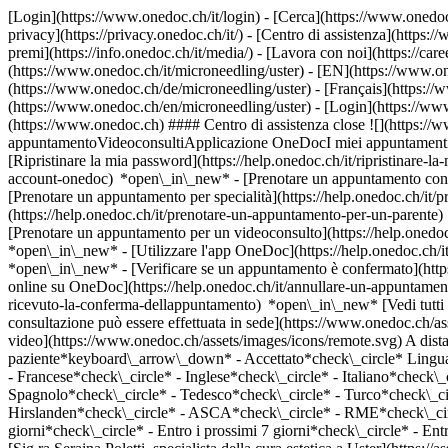
[Login](https://www.onedoc.ch/it/login) - [Cerca](https://www.onedoc
privacy](https://privacy.onedoc.ch/it/) - [Centro di assistenza](https:/
premi](https://info.onedoc.ch/it/media/) - [Lavora con noi](https://car
(https://www.onedoc.ch/it/microneedling/uster) - [EN](https://www.o
(https://www.onedoc.ch/de/microneedling/uster) - [Français](https://w
(https://www.onedoc.ch/en/microneedling/uster)
- [Login](https://www
(https://www.onedoc.ch) #### Centro di assistenza close ![](https:/
appuntamentoVideoconsultiApplicazione OneDocI miei appuntamenti - 
[Ripristinare la mia password](https://help.onedoc.ch/it/ripristinare-
account-onedoc) *open\_in\_new*
- [Prenotare un appuntamento con 
[Prenotare un appuntamento per specialità](https://help.onedoc.ch/
(https://help.onedoc.ch/it/prenotare-un-appuntamento-per-un-parent
[Prenotare un appuntamento per un videoconsulto](https://help.oned
*open\_in\_new* - [Utilizzare l'app OneDoc](https://help.onedoc.ch/i
*open\_in\_new*
- [Verificare se un appuntamento è confermato](https://help.onedoc.ch/it/verificare-se-un-appuntamento-%C3%A8-confermato) *open\_in\_new* - [Annullare un appuntamento prenotato online su OneDoc](https://help.onedoc.ch/it/annullare-un-appuntamento-prenotato-online-su-onedoc) *open\_in\_new* - [Non ho ricevuto la conferma dell'appuntamento](https://help.onedoc.ch/it/non-ho-ricevuto-la-conferma-dellappuntamento) *open\_in\_new* [Vedi tutti i nostri articoli *open\_in\_new*](https://help.onedoc.ch/it/) close ## Modifica la ricerca ![Casa con segno più che indica che la consultazione può essere effettuata in sede](https://www.onedoc.ch/assets/images/icons/on-site.svg) In loco ![Fotocamera con simbolo play che indica che la consultazione può essere effettuata a distanza in video](https://www.onedoc.ch/assets/images/icons/remote.svg) A distanza Cerca #### Specialità #### Professionisti #### Istituti edit Microneedling a Uster tune Filtra per Nuovo paziente*keyboard\_arrow\_down* - Accettato*check\_circle* Lingua parlata*keyboard\_arrow\_down* - Arabo*check\_circle* - Azerbaigiano*check\_circle* - Bulgaro*check\_circle* - Croato*check\_circle* - Francese*check\_circle* - Inglese*check\_circle* - Italiano*check\_circle* - Macedone*check\_circle* - Portoghese*check\_circle* - Rumeno*check\_circle* - Russo*check\_circle* - Serbo*check\_circle* - Spagnolo*check\_circle* - Tedesco*check\_circle* - Turco*check\_circle* Sesso*keyboard\_arrow\_down* - Donna*check\_circle* - Uomo*check\_circle* Rete*keyboard\_arrow\_down* - Hirslanden*check\_circle* - ASCA*check\_circle* - RME*check\_circle* - NVS*check\_circle* Disponibilità*keyboard\_arrow\_down* - Disponibile oggi*check\_circle* - Entro i prossimi 3 giorni*check\_circle* - Entro i prossimi 7 giorni*check\_circle* - Entro i prossimi 14 giorni*check\_circle* # __Microneedling__ a __Uster__: prenota il tuo appuntamento online oggi ## 2 risultati a Uster [![Sig.ra Seraina Poletti, specialista della cura estetica a Uster](https://assets.onedoc.ch/images/users/6e09477978b7cfc30715928c4e07b9f7400f43151192fcf96294a7185481746a-small.png "Sig.ra Seraina Poletti, specialista della cura estetica a Uster")](https://www.onedoc.ch/it/specialista-della-cura-estetica/uster/pb5on/seraina-poletti) ### [Sig.ra Seraina Poletti](https://www.onedoc.ch/it/specialista-della-cura-estetica/uster/pb5on/seraina-poletti) ![Badge che indica un profilo verificato](https://www.onedoc.ch/assets/images/icons/checkmark.svg) [Specialista della cura estetica](https://www.onedoc.ch/it/specialista-della-cura-estetica/uster) [PLAZA Kliniken](https://www.onedoc.ch/it/centro-medico/uster/ewk6/plaza-kliniken) Oberlandstrasse 100 8610 Uster ![Icona paziente con segno più che indica che il professionista accetta nu