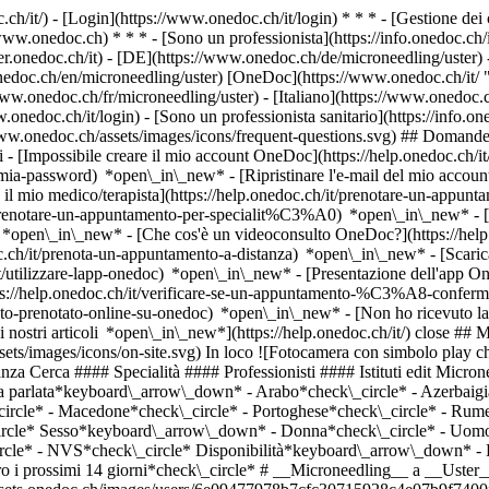
.ch/it/) - [Login](https://www.onedoc.ch/it/login) * * * - [Gestione 
/www.onedoc.ch) * * * - [Sono un professionista](https://info.onedoc.ch/it
eer.onedoc.ch/it)
- [DE](https://www.onedoc.ch/de/microneedling/uster) -
nedoc.ch/en/microneedling/uster) [OneDoc](https://www.onedoc.ch/it/ 
ww.onedoc.ch/fr/microneedling/uster) - [Italiano](https://www.onedoc.ch
.onedoc.ch/it/login) - [Sono un professionista sanitario](https://info.on
/www.onedoc.ch/assets/images/icons/frequent-questions.svg) ## Domande
[Impossibile creare il mio account OneDoc](https://help.onedoc.ch/it
la-mia-password) *open\_in\_new* - [Ripristinare l'e-mail del mio accoun
il mio medico/terapista](https://help.onedoc.ch/it/prenotare-un-appunt
it/prenotare-un-appuntamento-per-specialit%C3%A0) *open\_in\_new* - 
e) *open\_in\_new*
- [Che cos'è un videoconsulto OneDoc?](https://hel
oc.ch/it/prenota-un-appuntamento-a-distanza) *open\_in\_new*
- [Scari
t/utilizzare-lapp-onedoc) *open\_in\_new* - [Presentazione dell'app O
ovi pazienti](https://www.onedoc.ch/assets/images/icons/new-patients.svg)Accetta nuovi pazienti [Prenota un appuntamento](https://www.onedoc.ch/it/specialista-della-cura-estetica/uster/pb5on/seraina-poletti) Competenze: Microneedling, [Epilazione laser](https://www.onedoc.ch/it/epilazione-laser/uster)Vedi di più *chevron\_left* lun 03 ago *chevron\_right* Vedi più appuntamenti *error\_outline* Si è verificato un errore durante il caricamento della disponibilità [Riprova](https://www.onedoc.ch) Competenze: Microneedling, [Epilazione laser](https://www.onedoc.ch/it/epilazione-laser/uster)Vedi di più [![Sig.ra Aline Waltert, specialista della cura estetica a Uster](https://assets.onedoc.ch/images/users/98cd81bfa161746c57550d42898305a378a7d4712154e0cdb61764526bada7fc-small.png "Sig.ra Aline Waltert, specialista della cura estetica a Uster")](https://www.onedoc.ch/it/specialista-della-cura-estetica/uster/pb5om/aline-waltert) ### [Sig.ra Aline Waltert](https://www.onedoc.ch/it/specialista-della-cura-estetica/uster/pb5om/aline-waltert) ![Badge che indica un profilo verificato](https://www.onedoc.ch/assets/images/icons/checkmark.svg) [Specialista della cura estetica](https://www.onedoc.ch/it/specialista-della-cura-estetica/uster) [PLAZA Kliniken](https://www.onedoc.ch/it/centro-medico/uster/ewk6/plaza-kliniken) Oberlandstrasse 100 8610 Uster ![Icona paziente con segno più che indica che il professionista accetta nuovi pazienti](https://www.onedoc.ch/assets/images/icons/new-patients.svg)Accetta nuovi pazienti [Prenota un appuntamento](https://www.onedoc.ch/it/specialista-della-cura-estetica/uster/pb5om/aline-waltert) Competenze: Microneedling, [Epilazione laser](https://www.onedoc.ch/it/epilazione-laser/uster)Vedi di più *chevron\_left* lun 03 ago *chevron\_right* Vedi più appuntamenti *error\_outline* Si è verificato un errore durante il caricamento della disponibilità [Riprova](https://www.onedoc.ch) Competenze: Microneedling, [Epilazione laser](https://www.onedoc.ch/it/epilazione-laser/uster)Vedi di più ## __Microneedling__: altri specialisti sono disponibili online nei pressi di __Uster__ [![Dr.ssa med. Petra Becker Wegerich, specialista in medicina estetica a Meilen](https://assets.onedoc.ch/images/users/b60f54d89846e92652013c9635b86742a4e2481c10ddbde79f489777c369b243.jpg "Dr.ssa med. Petra Becker Wegerich, specialista in medicina estetica a Meilen")](https://www.onedoc.ch/it/specialista-in-medicina-estetica/meilen/pbr0k/dr-med-petra-becker-wegerich) ### [Dr.ssa med. Petra Becker Wegerich](https://www.onedoc.ch/it/specialista-in-medicina-estetica/meilen/pbr0k/dr-med-petra-becker-wegerich) ![Badge che indica un profilo verificato](https://www.onedoc.ch/assets/images/icons/checkmark.svg) [Specialista in medicina estetica](https://www.onedoc.ch/it/specialista-in-medicina-estetica/meilen) [Ästhetik- und Laserzentrum Zürichsee AG](https://www.onedoc.ch/it/studio-medico-associato/meilen/ewxp/asthetik-und-laserzentrum-zurichsee-ag) Dorfstrasse 94 8706 Meilen ![Icona paziente con segno più che indica che il professionista accetta nuovi pazienti](https://www.onedoc.ch/assets/images/icons/new-patients.svg)Accetta nuovi pazienti [Prenota un appuntamento](https://www.onedoc.ch/it/specialista-in-medicina-estetica/meilen/pbr0k/dr-med-petra-becker-wegerich) Competenze:[Microneedling](https://www.onedoc.ch/it/microneedling/meilen), [Iniezione di tossina botulinica](https://www.onedoc.ch/it/iniezione-di-tossina-botulinica/meilen), [Iniezione di acido ialuronico](https://www.onedoc.ch/it/iniezione-di-acido-ialuronico/meilen), [Mesoterapia](https://www.onedoc.ch/it/mesoterapia/meilen), [Iniezione di plasma ricco di piastrine | PRP | Vampire Lift](https://www.onedoc.ch/it/iniezione-di-plasma-ricco-di-piastrine-prp-vampire-lift/meilen), [Iper