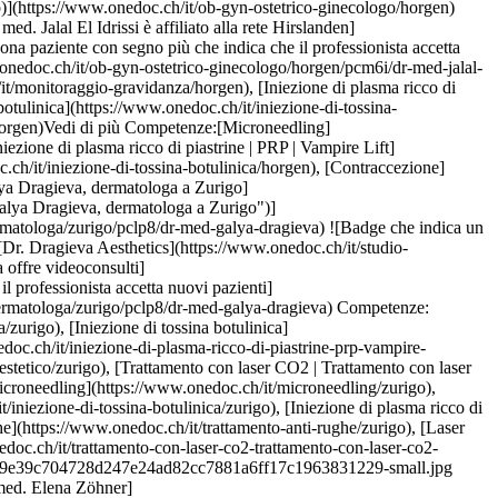
ne-di-tossina-botulinica/horgen), [Contraccezione](https://www.onedoc.ch/it/contraccezione/horgen), [Menopausa](https://www.onedoc.ch/it/menopausa/horgen)Vedi di più Competenze:[Microneedling](https://www.onedoc.ch/it/microneedling/horgen), [Monitoraggio gravidanza](https://www.onedoc.ch/it/monitoraggio-gravidanza/horgen), [Iniezione di plasma ricco di piastrine | PRP | Vampire Lift](https://www.onedoc.ch/it/iniezione-di-plasma-ricco-di-piastrine-prp-vampire-lift/horgen), [Iniezione di tossina botulinica](https://www.onedoc.ch/it/iniezione-di-tossina-botulinica/horgen), [Contraccezione](https://www.onedoc.ch/it/contraccezione/horgen), [Menopausa](https://www.onedoc.ch/it/menopausa/horgen)Vedi di più [![Dr.ssa med. Galya Dragieva, dermatologa a Zurigo](https://assets.onedoc.ch/images/users/8d544180d6104533a79186d480f5cd4f2bd1483e3f6e8c8df1bfaf2686e64bbf-small.jpg "Dr.ssa med. Galya Dragieva, dermatologa a Zurigo")](https://www.onedoc.ch/it/dermatologa/zurigo/pclp8/dr-med-galya-dragieva) ### [Dr.ssa med. Galya Dragieva](https://www.onedoc.ch/it/dermatologa/zurigo/pclp8/dr-med-galya-dragieva) ![Badge che indica un profilo verificato](https://www.onedoc.ch/assets/images/icons/checkmark.svg) [Dermatologa](https://www.onedoc.ch/it/dermatologo/zurigo) [Dr. Dragieva Aesthetics](https://www.onedoc.ch/it/studio-medico/zurigo/e7iz/dr-dragieva-aesthetics) Dufourstrasse 43 8008 Zurigo ![Icona fotocamera con simbolo play che indica che il professionista offre videoconsulti](https://www.onedoc.ch/assets/images/icons/video-consultations.svg)Video-consulti disponibili ![Icona paziente con segno più che indica che il professionista accetta nuovi pazienti](https://www.onedoc.ch/assets/images/icons/new-patients.svg)Accetta nuovi pazienti [Prenota un appuntamento](https://www.onedoc.ch/it/dermatologa/zurigo/pclp8/dr-med-galya-dragieva) Competenze:[Microneedling](https://www.onedoc.ch/it/microneedling/zurigo), [Lipofilling | Lipostruttura](https://www.onedoc.ch/it/lipofilling-lipostruttura/zurigo), [Iniezione di tossina botulinica](https://www.onedoc.ch/it/iniezione-di-tossina-botulinica/zurigo), [Iniezione di plasma ricco di piastrine | PRP | Vampire Lift](https://www.onedoc.ch/it/iniezione-di-plasma-ricco-di-piastrine-prp-vampire-lift/zurigo), [Trattamento anti-rughe](https://www.onedoc.ch/it/trattamento-anti-rughe/zurigo), [Laser estetico](https://www.onedoc.ch/it/laser-estetico/zurigo), [Trattamento con laser CO2 | Trattamento con laser CO2 frazionato](https://www.onedoc.ch/it/trattamento-con-laser-co2-trattamento-con-laser-co2-frazionato/zurigo)Vedi di più Competenze:[Microneedling](https://www.onedoc.ch/it/microneedling/zurigo), [Lipofilling | Lipostruttura](https://www.onedoc.ch/it/lipofilling-lipostruttura/zurigo), [Iniezione di tossina botulinica](https://www.onedoc.ch/it/iniezione-di-tossina-botulinica/zurigo), [Iniezione di plasma ricco di piastrine | PRP | Vampire Lift](https://www.onedoc.ch/it/iniezione-di-plasma-ricco-di-piastrine-prp-vampire-lift/zurigo), [Trattamento anti-rughe](https://www.onedoc.ch/it/trattamento-anti-rughe/zurigo), [Laser estetico](https://www.onedoc.ch/it/laser-estetico/zurigo), [Trattamento con laser CO2 | Trattamento con laser CO2 frazionato](https://www.onedoc.ch/it/trattamento-con-laser-co2-trattamento-con-laser-co2-frazionato/zurigo)Vedi di più [![Dipl. med. Elena Zöhner, dermatologa a Zurigo](https://assets.onedoc.ch/images/users/994669b177c5ff3ce5c9e39c704728d247e24ad82cc7881a6ff17c1963831229-small.jpg "Dipl. med. Elena Zöhner, dermatologa a Zurigo")](https://www.onedoc.ch/it/dermatologa/zurigo/pbkhk/dipl-med-elena-zohner) ### [Dipl. med. Elena Zöhner](https://www.onedoc.ch/it/dermatologa/zurigo/pbkhk/dipl-med-elena-zohner) ![Badge che indica un profilo verificato](https://www.onedoc.ch/assets/images/icons/checkmark.svg) [Dermatologa](https://www.onedoc.ch/it/dermatologo/zurigo) [Arzthaus Zürich Stadelhofen](https://www.onedoc.ch/it/centro-medico/zurigo/ewil/arzthaus-zurich-stadelhofen) Goethestrasse 14 8001 Zurigo ![Icona paziente con segno più che indica che il professionista accetta nuovi pazienti](https://www.onedoc.ch/assets/images/icons/new-patients.svg)Accetta nuovi pazienti [Prenota un appuntamento](https://www.onedoc.ch/it/dermatologa/zurigo/pbkhk/dipl-med-elena-zohner) Competenze:[Microneedling](https://www.onedoc.ch/it/microneedling/zurigo), [Allergia | AllergoTest | Controllo allergie](https://www.onedoc.ch/it/allergia-allergotest-controllo-allergie/zurigo), [Trattamento delle macchie pigmentate](https://www.onedoc.ch/it/trattamento-delle-macchie-pigmentate/zurigo), [Emergenza dermatologica](https://www.onedoc.ch/it/emergenza-dermatologica/zurigo), [Desensibilizzazione | Immunoterapia allergene-specifica | Immunoterapia dell'allergene](https://www.onedoc.ch/it/desensibilizzazione-immunoterapia-allergene-specifica-immunoterapia-dell-allergene/zurigo), [Eczema](https://www.onedoc.ch/it/eczema/zurigo), [Controllo della pelle](https://www.onedoc.ch/it/controllo-della-pelle/zurigo), [Melanoma](https://www.onedoc.ch/it/melanoma/zurigo)Vedi di più Competenze:[Microneedling](https://www.onedoc.ch/it/microneedling/zurigo), [Allergia | AllergoTest | Controllo allergie](https://www.onedoc.ch/it/allergia-allergotest-controllo-allergie/zurigo), [Trattamento delle macchie pigmentate](https://www.onedoc.ch/it/trattamento-delle-macchie-pigmentate/zurigo), [Emergenza dermatologica](https://www.onedoc.ch/it/emergenza-dermatologica/zurigo), [Desensibilizzazione | Immunoterapia allergene-specifica | Immunoterapia dell'allergene](https://www.onedoc.ch/it/desensibilizzazione-immunoterapia-allergene-specifica-immunoterapia-dell-allergene/zurigo), [Eczema](https://www.onedoc.ch/it/eczema/zurigo), [Controllo della pelle](https://www.onedoc.ch/it/controllo-della-pelle/zurigo), [Melanoma](https://www.onedoc.ch/it/melanoma/zurigo)Vedi di più [![Sig.ra Medizinische Kosmetikerin, specialista della cura estetica a Zurigo](https://assets.onedoc.ch/images/users/b66ae1c3727797c11ebe4f470d2b0174736e66a597715fe47803271c1b7ad283-small.jpg "Sig.ra Medizinische Kosmetikerin, specialista della cura estetica a Zurigo")](https://www.onedoc.ch/it/specialista-della-cura-estetica/zurigo/pczaq/medizinische-kosmetikerin) ### [Sig.ra Medizinische Kosmetikerin](https://www.onedoc.ch/it/specialista-della-cura-estetica/zurigo/pczaq/medizinische-kosmetikerin) ![Badge che indica un profilo verificato](https://www.onedoc.ch/assets/images/icons/checkmark.svg) [Specialista della cura estetica](https://www.onedoc.ch/it/specialista-della-cura-estetica/zurigo) [Dermatologikum Zürich AG](https://www.onedoc.ch/it/gruppo-medico/zurigo/euqs/dermatologikum-zurich-ag) Wallisellenstrasse 301A 8050 Zurigo ![Icona paziente con segno più che indica che il professionista accetta nuovi pazienti](https://www.onedoc.ch/assets/images/icons/new-patients.svg)Accetta nuovi pazienti [Prenota un appuntamento](https://www.onedoc.ch/it/specialista-della-cura-estetica/zurigo/pczaq/medizinische-kosmetikerin) Competenze:[Microneedling](https://www.onedoc.ch/it/microneedling/zurigo), [HydraFacial](https://www.onedoc.ch/it/hydrafacial/zurigo), [Microdermoabrasione](https://www.onedoc.ch/it/microdermoabrasione/zurigo), [Epilazione laser](https://www.onedoc.ch/it/epilazione-laser/zurigo)Vedi di più Competenze:[Microneedling](https://www.onedoc.ch/it/microneedling/zurigo), [HydraFacial](https://www.onedoc.ch/it/hydrafacial/zurigo), [Microdermoabrasione](https://www.onedoc.ch/it/microdermoabrasione/zurigo), [Epilazione laser](https://www.onedoc.ch/it/epilazione-laser/zurigo)Vedi di più [![Dr.ssa med. Sabine Kurzidem, dermatologa a Zurigo](https://assets.onedoc.ch/images/users/ef6e5e7b363bbb8d288eac023b01af697242837b385dd6aee3c2b3a541c3c44f-small.jpg "Dr.ssa med. Sabine Kurzidem, dermatologa a Zurigo")](https://www.onedoc.ch/it/dermatologa/zurigo/pctgx/dr-med-sabine-kurzidem) ### [Dr.ssa med. Sabine Kurzidem](https://www.onedoc.ch/it/dermatologa/zurigo/pctgx/dr-med-sabine-kurzidem) ![Badge che indica un profilo verificato](https://www.onedoc.ch/assets/images/icons/checkmark.svg) [Dermatologa](https://www.onedoc.ch/it/dermatologo/zurigo) [Skinmed Zürich](https://www.onedoc.ch/it/studio-medico/zurigo/eba8i/skinmed-zurich) Bahnhofstrasse 77 8001 Zurigo ![Icona paziente con segno più che indica che il professionista accetta nuovi pazienti](https://www.onedoc.ch/assets/images/icons/new-patients.svg)Accetta nuovi pazienti [Prenota un appuntamento](https://www.onedoc.ch/it/dermatologa/zurigo/pctgx/dr-med-sabine-kurzidem) Competenze:[Microneedling](https://www.onedoc.ch/it/microneedling/zurigo), [Tumore della pelle | Cancro della pelle](https://www.onedoc.ch/it/tumore-della-pelle-cancro-della-pelle/zurigo), [Couperose | Rosacea](https://www.onedoc.ch/it/couperose-rosacea/zurigo), [Epilazione laser](https://www.onedoc.ch/it/epilazione-laser/zurigo), [Iperidrosi | Sudorazione eccessiva](https://www.onedoc.ch/it/iperidrosi-sudorazione-eccessiva/zurigo), [Iniezione di tossina botulinica](https://www.onedoc.ch/it/iniezione-di-tossina-botulinica/zurigo), [Iniezione di acido ialuronico](https://www.onedoc.ch/it/iniezione-di-acido-ialuronico/zurigo)Vedi di più Competenze:[Microneedling](https://www.onedoc.ch/it/microneedling/zurigo), [Tumore della pelle | Cancro della pelle](https://www.onedoc.ch/it/tumore-della-pelle-cancro-della-pelle/zurigo), [Couperose | Rosacea](https://www.onedoc.ch/it/couperose-rosacea/zurigo), [Epilazione laser](https://www.onedoc.ch/it/epilazione-laser/zurigo), [Iperidrosi | Sudorazione eccessiva](https://www.onedoc.ch/it/iperidrosi-sudorazione-eccessiva/zurigo), [Iniezione di tossina botulinica](https://www.onedoc.ch/it/iniezione-di-tossina-botulinica/zurigo), [Iniezione di acido ialuronico](https://www.onedoc.ch/it/iniezione-di-acido-ialuronico/zurigo)Vedi di più [![Dr.ssa med. Kristina Tsekova, dermatologa a Zurigo](https://assets.onedoc.ch/images/users/6281ca5a630a0881733092aa95f9f7fcd062fd9367b718a8d