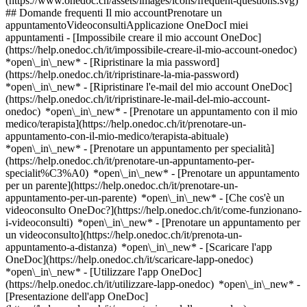
(https://www.onedoc.ch/assets/images/icons/frequent-questions.svg)
## Domande frequenti Il mio accountPrenotare un
appuntamentoVideoconsultiApplicazione OneDocI miei
appuntamenti - [Impossibile creare il mio account OneDoc]
(https://help.onedoc.ch/it/impossibile-creare-il-mio-account-onedoc)
*open\_in\_new* - [Ripristinare la mia password]
(https://help.onedoc.ch/it/ripristinare-la-mia-password)
*open\_in\_new* - [Ripristinare l'e-mail del mio account OneDoc]
(https://help.onedoc.ch/it/ripristinare-le-mail-del-mio-account-
onedoc) *open\_in\_new*
- [Prenotare un appuntamento con il mio
medico/terapista](https://help.onedoc.ch/it/prenotare-un-
appuntamento-con-il-mio-medico/terapista-abituale)
*open\_in\_new* - [Prenotare un appuntamento per specialità]
(https://help.onedoc.ch/it/prenotare-un-appuntamento-per-
specialit%C3%A0) *open\_in\_new* - [Prenotare un appuntamento
per un parente](https://help.onedoc.ch/it/prenotare-un-
appuntamento-per-un-parente) *open\_in\_new*
- [Che cos'è un
videoconsulto OneDoc?](https://help.onedoc.ch/it/come-funzionano-
i-videoconsulti) *open\_in\_new* - [Prenotare un appuntamento per
un videoconsulto](https://help.onedoc.ch/it/prenota-un-
appuntamento-a-distanza) *open\_in\_new*
- [Scaricare l'app
OneDoc](https://help.onedoc.ch/it/scaricare-lapp-onedoc)
*open\_in\_new* - [Utilizzare l'app OneDoc]
(https://help.onedoc.ch/it/utilizzare-lapp-onedoc) *open\_in\_new* -
[Presentazione dell'app OneDoc]