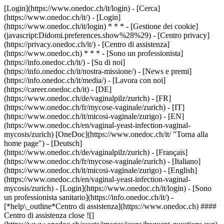
[Login](https://www.onedoc.ch/it/login) - [Cerca]
(https://www.onedoc.ch/it/) - [Login]
(https://www.onedoc.ch/it/login) * * * - [Gestione dei cookie]
(javascript:Didomi.preferences.show%28%29) - [Centro privacy]
(https://privacy.onedoc.ch/it/) - [Centro di assistenza]
(https://www.onedoc.ch) * * * - [Sono un professionista]
(https://info.onedoc.ch/it/) - [Su di noi]
(https://info.onedoc.ch/it/nostra-missione/) - [News e premi]
(https://info.onedoc.ch/it/media/) - [Lavora con noi]
(https://career.onedoc.ch/it)
- [DE]
(https://www.onedoc.ch/de/vaginalpilz/zurich) - [FR]
(https://www.onedoc.ch/fr/mycose-vaginale/zurich) - [IT]
(https://www.onedoc.ch/it/micosi-vaginale/zurigo) - [EN]
(https://www.onedoc.ch/en/vaginal-yeast-infection-vaginal-
mycosis/zurich) [OneDoc](https://www.onedoc.ch/it/ "Torna alla
home page") - [Deutsch]
(https://www.onedoc.ch/de/vaginalpilz/zurich) - [Français]
(https://www.onedoc.ch/fr/mycose-vaginale/zurich) - [Italiano]
(https://www.onedoc.ch/it/micosi-vaginale/zurigo) - [English]
(https://www.onedoc.ch/en/vaginal-yeast-infection-vaginal-
mycosis/zurich)
- [Login](https://www.onedoc.ch/it/login) - [Sono
un professionista sanitario](https://info.onedoc.ch/it/)
-
[*help\_outline*Centro di assistenza](https://www.onedoc.ch) ####
Centro di assistenza close ![]