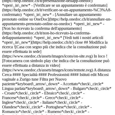
(https://help.onedoc.ch/it/presentazione-dellapp-onedoc)
*open\_in\_new*
- [Verificare se un appuntamento è confermato](https://help.onedoc.ch/it/verificare-se-un-appuntamento-%C3%A8-confermato) *open\_in\_new* - [Annullare un appuntamento prenotato online su OneDoc](https://help.onedoc.ch/it/annullare-un-appuntamento-prenotato-online-su-onedoc) *open\_in\_new* - [Non ho ricevuto la conferma dell'appuntamento](https://help.onedoc.ch/it/non-ho-ricevuto-la-conferma-dellappuntamento) *open\_in\_new* [Vedi tutti i nostri articoli *open\_in\_new*](https://help.onedoc.ch/it/) close ## Modifica la ricerca ![Casa con segno più che indica che la consultazione può essere effettuata in sede](https://www.onedoc.ch/assets/images/icons/on-site.svg) In loco ![Fotocamera con simbolo play che indica che la consultazione può essere effettuata a distanza in video](https://www.onedoc.ch/assets/images/icons/remote.svg) A distanza Cerca #### Specialità #### Professionisti #### Istituti edit Micosi vaginale a Zurigo tune Filtra per Nuovo paziente*keyboard\_arrow\_down* - Accettato*check\_circle* Lingua parlata*keyboard\_arrow\_down* - Bulgaro*check\_circle* - Croato*check\_circle* - Ebraico*check\_circle* - Francese*check\_circle* - Greco*check\_circle* - Inglese*check\_circle* - Italiano*check\_circle* - Olandese*check\_circle* - Portoghese*check\_circle* - Romancio*check\_circle* - Rumeno*check\_circle* - Russo*check\_circle* - Serbo*check\_circle* - Spagnolo*check\_circle* - Svedese*check\_circle* - Tedesco*check\_circle* - Turco*check\_circle* - Ucraino*check\_circle* - Ungherese*check\_circle* Sesso*keyboard\_arrow\_down* - Donna*check\_circle* - Uomo*check\_circle* Rete*keyboard\_arrow\_down* - mediX*check\_circle* Disponibilità*keyboard\_arrow\_down* - Disponibile oggi*check\_circle* - Entro i prossimi 3 giorni*check\_circle* - Entro i prossimi 7 giorni*check\_circle* - Entro i prossimi 14 giorni*check\_circle* # __Micosi vaginale__ a __Zurigo__: prenota il tuo appuntamento online oggi ## 63 risultati a Zurigo [![Dr.ssa med. (HU) Henriette Soos, OB-GYN (ostetrico-ginecologo) a Zurigo](https://assets.onedoc.ch/images/users/236288733c0299b2d9119ce44a891f4491ee93857d419a6ef6c0afacbee6b283-small.jpg "Dr.ssa med. (HU) Henriette Soos, OB-GYN (ostetrico-ginecologo) a Zurigo")](https://www.onedoc.ch/it/ob-gyn-ostetrico-ginecologo/zurigo/pc2wt/dr-med-hu-henriette-soos) ### [Dr.ssa med. (HU) Henriette Soos](https://www.onedoc.ch/it/ob-gyn-ostetrico-ginecologo/zurigo/pc2wt/dr-med-hu-henriette-soos) ![Badge che indica un profilo verificato](https://www.onedoc.ch/assets/images/icons/checkmark.svg) [OB-GYN (ostetrico-ginecologo)](https://www.onedoc.ch/it/ob-gyn-ostetrico-ginecologo/zurigo) [gynpoint Bahnhofplatz](https://www.onedoc.ch/it/studio-medico/zurigo/ebegf/gynpoint-bahnhofplatz) Bahnhofplatz 5 8001 Zurigo ![Icona paziente con segno più che indica che il professionista accetta nuovi pazienti](https://www.onedoc.ch/assets/images/icons/new-patients.svg)Accetta nuovi pazienti [Prenota un appuntamento](https://www.onedoc.ch/it/ob-gyn-ostetrico-ginecologo/zurigo/pc2wt/dr-med-hu-henriette-soos) Competenze: Micosi vaginale, [Contraccezione d'emergenza](https://www.onedoc.ch/it/contraccezione-d-emergenza/zurigo), [Emergenza ginecologica](https://www.onedoc.ch/it/emergenza-ginecologica/zurigo), [Trattamento con laser CO2 | Trattamento con laser CO2 frazionato](https://www.onedoc.ch/it/trattamento-con-laser-co2-trattamento-con-laser-co2-frazionato/zurigo), [Infezione delle vie urinarie | Cistite (IVU)](https://www.onedoc.ch/it/infezione-delle-vie-urinarie-cistite-ivu/zurigo), [Diabete gestazionale](https://www.onedoc.ch/it/diabete-gestazionale/zurigo), [Trattamento laser ginecologico | Laser Vaginale](https://www.onedoc.ch/it/trattamento-laser-ginecologico-laser-vaginale/zurigo), [Analisi ormonale](https://www.onedoc.ch/it/analisi-ormonale/zurigo), [Virus del papilloma umano (HPV) | PAP test](https://www.onedoc.ch/it/virus-del-papilloma-umano-hpv-pap-test/zurigo), [Misurazione del livello di ferro | Ferritina](https://www.onedoc.ch/it/misurazione-del-livello-di-ferro-ferritina/zurigo), [Monitoraggio gravidanza](https://www.onedoc.ch/it/monitoraggio-gravidanza/zurigo), [Malattie sessualmente trasmissibili | Infezioni sessualmente trasmissibili (MST/IST)](https://www.onedoc.ch/it/malattie-sessualmente-trasmissibili-infezioni-sessualmente-trasmissibili-mst-ist/zurigo), [Ecografia in gravidanza](https://www.onedoc.ch/it/ecografia-in-gravidanza/zurigo), [Dispositivo intrauterino](https://www.onedoc.ch/it/dispositivo-intrauterino/zurigo), [Contraccezione](https://www.onedoc.ch/it/contraccezione/zurigo), [Pillola contraccettiva](https://www.onedoc.ch/it/pillola-contraccettiva/zurigo), [Impianto contraccettivo](https://www.onedoc.ch/it/impianto-contraccettivo/zurigo), [Screening infezione urinaria](https://www.onedoc.ch/it/screening-infezione-urinaria/zurigo), [Vaccinazione contro il virus del papilloma umano (HPV)](https://www.onedoc.ch/it/vaccinazione-contro-il-virus-del-papilloma-umano-hpv/zurigo), [Menopausa](https://www.onedoc.ch/it/menopausa/zurigo), [Test della vitamina D](https://www.onedoc.ch/it/test-della-vitamina-d/zurigo), [Ginecologia estetica](https://www.onedoc.ch/it/ginecologia-estetica/zurigo)Vedi di più *chevron\_left* lun 03 ago *chevron\_right* Vedi più appuntamenti *error\_outline* Si è verificato un errore durante il caricamento della disponibilità [Riprova](https://www.onedoc.ch) Competenze: Micosi vaginale, [Contraccezione d'emergenza](https://www.onedoc.ch/it/contraccezione-d-emergenza/zurigo), [Emergenza ginecologica](https://www.onedoc.ch/it/emergenza-ginecologica/zurigo), [Trattamento con laser CO2 | Trattamento con laser CO2 frazionato](https://www.onedoc.ch/it/trattamento-con-laser-co2-trattamento-con-laser-co2-frazionato/zurigo), [Infezione delle vie urinarie | Cistite (IVU)](https://www.onedoc.ch/it/infezione-delle-vie-urinarie-cistite-ivu/zurigo), [Diabete gestazionale](https://www.onedoc.ch/it/diabete-gestazionale/zurigo), [Trattamento laser ginecologico | Laser Vaginale](https://www.onedoc.ch/it/trattamento-laser-ginecologico-laser-vaginale/zurigo), [Analisi ormonale](https://www.onedoc.ch/it/analisi-ormonale/zurigo), [Virus del papilloma umano (HPV) | PAP test](https://www.onedoc.ch/it/virus-del-papilloma-umano-hpv-pap-test/zurigo), [Misurazione del livello di ferro | Ferritina](https://www.onedoc.ch/it/misurazione-del-livello-di-ferro-ferritina/zurigo), [Monitoraggio gravidanza](https://www.onedoc.ch/it/monitoraggio-gravidanza/zurigo), [Malattie sessualmente trasmissibili | Infezioni sessualmente trasmissibili (MST/IST)](https://www.onedoc.ch/it/malattie-sessualmente-trasmissibili-infezioni-sessualmente-trasmissibili-mst-ist/zurigo), [Ecografia in gravidanza](https://www.onedoc.ch/it/ecografia-in-gravidanza/zurigo), [Dispositivo intrauterino](https://www.onedoc.ch/it/dispositivo-intrauterino/zurigo), [Contraccezione](https://www.onedoc.ch/it/contraccezione/zurigo), [Pillola contraccettiva](https://www.onedoc.ch/it/pillola-contraccettiva/zurigo), [Impianto contraccettivo](https://www.onedoc.ch/it/impianto-contraccettivo/zurigo), [Screening infezione urinaria](https://www.onedoc.ch/it/screening-infezione-urinaria/zurigo), [Vaccinazione contro il virus del papilloma umano (HPV)](https://www.onedoc.ch/it/vaccinazione-contro-il-virus-del-papilloma-umano-hpv/zurigo), [Menopausa](https://www.onedoc.ch/it/menopausa/zurigo), [Test della vitamina D](https://www.onedoc.ch/it/test-della-vitamina-d/zurigo), [Ginecologia estetica](https://www.onedoc.ch/it/ginecologia-estetica/zurigo)Vedi di più [![Dr. med. Eduard Vlajkovic, OB-GYN (ostetrico-ginecologo) a Zurigo](https://assets.onedoc.ch/images/users/deb44dde8db166181715c8369135a3bb49e834d3a1cee3da2ed8a91819cf8440-small.jpg "Dr. med. Eduard Vlajkovic, OB-GYN (ostetrico-ginecologo) a Zurigo")](https://www.onedoc.ch/it/ob-gyn-ostetrico-ginecologo/zurigo/pc1b5/dr-med-eduard-vlajkovic) ### [Dr. med. Eduard Vlajkovic](https://www.onedoc.ch/it/ob-gyn-ostetrico-ginecologo/zurigo/pc1b5/dr-med-eduard-vlajkovic) ![Badge che indica un profilo verificato](https://www.onedoc.ch/assets/images/icons/checkmark.svg) [OB-GYN (ostetrico-ginecologo)](https://www.onedoc.ch/it/ob-gyn-ostetrico-ginecologo/zurigo) [Frauen-Permanence Zürich](https://www.onedoc.ch/it/studio-medico/zurigo/ebed7/frauen-permanence-zurich) Kreuzbühlstrasse 1 8008 Zurigo ![Icona paziente con segno più che indica che il professionista accetta nuovi pazienti](https://www.onedoc.ch/assets/images/icons/new-patients.svg)Accetta nuovi pazienti [Prenota un appuntamento](https://www.onedoc.ch/it/ob-gyn-ostetrico-ginecologo/zurigo/pc1b5/dr-med-eduard-vlajkovic) Competenze: Micosi vaginale, [Controllo annuale](https://www.onedoc.ch/it/controllo-annuale/zurigo), [Contraccezione](https://www.onedoc.ch/it/contraccezione/zurigo), [Endometriosi](https://www.onedoc.ch/it/endometriosi/zurigo), [Analisi ormonale](https://www.onedoc.ch/it/analisi-ormonale/zurigo), [Screening infezione urinaria](https://www.onedoc.ch/it/screening-infezione-urinaria/zurigo), [Emergenza ginecologica](https://www.onedoc.ch/it/emergenza-ginecologica/zurigo), [Pianificazione familiare](https://www.onedoc.ch/it/pianificazione-familiare/zurigo), [Monitoraggio gravidanza](https://www.onedoc.ch/it/monitoraggio-gravidanza/zurigo)Vedi di più *chevron\_left* lun 03 ago *chevron\_right* Vedi più appuntamenti *error\_outline* Si è verificato un errore durante il caricamento della disponibilità [Riprova](https://www.onedoc.ch) Competenze: Micosi vaginale, [Controllo annuale](https://www.onedoc.ch/it/controllo-annuale/zurigo), [Contraccezione](https://www.onedoc.ch/it/contraccezione/zurigo), [Endometriosi](https://www.onedoc.ch/it/endometriosi/zurigo), [Analisi ormonale](https://www.onedoc.ch/it/analisi-ormonale/zurigo), [Screening infezione urinaria](https://www.onedoc.ch/it/screening-infezione-urinaria/zurigo), [Emergenza ginecologica](https://www.onedoc.ch/it/emergenza-gineco