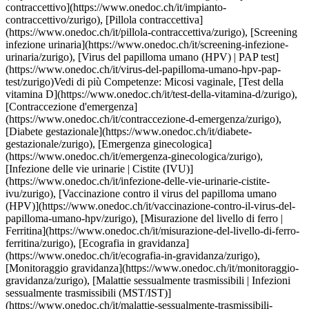
[Contraccezione d'emergenza](https://www.onedoc.ch/it/contraccezione-d-emergenza/zurigo), [Diabete gestazionale](https://www.onedoc.ch/it/diabete-gestazionale/zurigo), [Emergenza ginecologica](https://www.onedoc.ch/it/emergenza-ginecologica/zurigo), [Infezione delle vie urinarie | Cistite (IVU)](https://www.onedoc.ch/it/infezione-delle-vie-urinarie-cistite-ivu/zurigo), [Vaccinazione contro il virus del papilloma umano (HPV)](https://www.onedoc.ch/it/vaccinazione-contro-il-virus-del-papilloma-umano-hpv/zurigo), [Misurazione del livello di ferro | Ferritina](https://www.onedoc.ch/it/misurazione-del-livello-di-ferro-ferritina/zurigo), [Ecografia in gravidanza](https://www.onedoc.ch/it/ecografia-in-gravidanza/zurigo), [Monitoraggio gravidanza](https://www.onedoc.ch/it/monitoraggio-gravidanza/zurigo), [Malattie sessualmente trasmissibili | Infezioni sessualmente trasmissibili (MST/IST)](https://www.onedoc.ch/it/malattie-sessualmente-trasmissibili-infezioni-sessualmente-trasmissibili-mst-ist/zurigo), [Dispositivo intrauterino](https://www.onedoc.ch/it/dispositivo-intrauterino/zurigo), [Contraccezione](https://www.onedoc.ch/it/contraccezione/zurigo), [Impianto contraccettivo](https://www.onedoc.ch/it/impianto-contraccettivo/zurigo), [Pillola contraccettiva](https://www.onedoc.ch/it/pillola-contraccettiva/zurigo), [Screening infezione urinaria](https://www.onedoc.ch/it/screening-infezione-urinaria/zurigo), [Virus del papilloma umano (HPV) | PAP test](https://www.onedoc.ch/it/virus-del-papilloma-umano-hpv-pap-test/zurigo)Vedi di più [![Dr.ssa med. (BG) Alina Staikov, OB-GYN (ostetrico-ginecologo) a Zurigo](https://assets.onedoc.ch/images/users/06da7f9f0fbabdc4af739347395e10fba6b624a0f24df140f277f476ce7e061c-small.png "Dr.ssa med. (BG) Alina Staikov, OB-GYN (ostetrico-ginecologo) a Zurigo")](https://www.onedoc.ch/it/ob-gyn-ostetrico-ginecologo/zurigo/pc121/dr-med-bg-alina-staikov) ### [Dr.ssa med. (BG) Alina Staikov](https://www.onedoc.ch/it/ob-gyn-ostetrico-ginecologo/zurigo/pc121/dr-med-bg-alina-staikov) ![Badge che indica un profilo verificato](https://www.onedoc.ch/assets/images/icons/checkmark.svg) [OB-GYN (ostetrico-ginecologo)](https://www.onedoc.ch/it/ob-gyn-ostetrico-ginecologo/zurigo) [gynpoint Bahnhofplatz](https://www.onedoc.ch/it/studio-medico/zurigo/ebegf/gynpoint-bahnhofplatz) Bahnhofplatz 5 8001 Zurigo ![Icona paziente con segno più che indica che il professionista accetta nuovi pazienti](https://www.onedoc.ch/assets/images/icons/new-patients.svg)Accetta nuovi pazienti [Prenota un appuntamento](https://www.onedoc.ch/it/ob-gyn-ostetrico-ginecologo/zurigo/pc121/dr-med-bg-alina-staikov) Competenze: Micosi vaginale, [Ecografia 4D di gravidanza](https://www.onedoc.ch/it/ecografia-4d-di-gravidanza/zurigo), [Ginecologia estetica](https://www.onedoc.ch/it/ginecologia-estetica/zurigo), [Test della vitamina D](https://www.onedoc.ch/it/test-della-vitamina-d/zurigo), [Trattamento con laser CO2 | Trattamento con laser CO2 frazionato](https://www.onedoc.ch/it/trattamento-con-laser-co2-trattamento-con-laser-co2-frazionato/zurigo), [Contraccezione d'emergenza](https://www.onedoc.ch/it/contraccezione-d-emergenza/zurigo), [Endometriosi](https://www.onedoc.ch/it/endometriosi/zurigo), [Pianificazione familiare](https://www.onedoc.ch/it/pianificazione-familiare/zurigo), [Interruzione volontaria di gravidanza](https://www.onedoc.ch/it/interruzione-volontaria-di-gravidanza/zurigo), [Diabete gestazionale](https://www.onedoc.ch/it/diabete-gestazionale/zurigo), [Trattamento laser ginecologico | Laser Vaginale](https://www.onedoc.ch/it/trattamento-laser-ginecologico-laser-vaginale/zurigo), [Emergenza ginecologica](https://www.onedoc.ch/it/emergenza-ginecologica/zurigo), [Infezione delle vie urinarie | Cistite (IVU)](https://www.onedoc.ch/it/infezione-delle-vie-urinarie-cistite-ivu/zurigo), [Analisi ormonale](https://www.onedoc.ch/it/analisi-ormonale/zurigo), [Vaccinazione contro il virus del papilloma umano (HPV)](https://www.onedoc.ch/it/vaccinazione-contro-il-virus-del-papilloma-umano-hpv/zurigo), [Dispositivo intrauterino](https://www.onedoc.ch/it/dispositivo-intrauterino/zurigo), [Ginecologia pediatrica | Ginecologia dell'adolescenza](https://www.onedoc.ch/it/ginecologia-pediatrica-ginecologia-dell-adolescenza/zurigo), [Infertilità](https://www.onedoc.ch/it/infertilita/zurigo), [Misurazione del livello di ferro | Ferritina](https://www.onedoc.ch/it/misurazione-del-livello-di-ferro-ferritina/zurigo), [Ecografia in gravidanza](https://www.onedoc.ch/it/ecografia-in-gravidanza/zurigo), [Monitoraggio gravidanza](https://www.onedoc.ch/it/monitoraggio-gravidanza/zurigo), [Malattie sessualmente trasmissibili | Infezioni sessualmente trasmissibili (MST/IST)](https://www.onedoc.ch/it/malattie-sessualmente-trasmissibili-infezioni-sessualmente-trasmissibili-mst-ist/zurigo), [Inseminazione artificiale](https://www.onedoc.ch/it/inseminazione-artificiale/zurigo), [Procreazione medicalmente assistita (PMA)](https://www.onedoc.ch/it/procreazione-medicalmente-assistita-pma/zurigo), [Contraccezione](https://www.onedoc.ch/it/contraccezione/zurigo), [Impianto contraccettivo](https://www.onedoc.ch/it/impianto-contraccettivo/zurigo), [Pillola contraccettiva](https://www.onedoc.ch/it/pillola-contraccettiva/zurigo), [Screening del cancro al seno](https://www.onedoc.ch/it/screening-del-cancro-al-seno/zurigo), [Screening infezione urinaria](https://www.onedoc.ch/it/screening-infezione-urinaria/zurigo), [Virus del papilloma umano (HPV) | PAP test](https://www.onedoc.ch/it/virus-del-papilloma-umano-hpv-pap-test/zurigo), [Menopausa](https://www.onedoc.ch/it/menopausa/zurigo)Vedi di più Competenze: Micosi vaginale, [Ecografia 4D di gravidanza](https://www.onedoc.ch/it/ecografia-4d-di-gravidanza/zurigo), [Ginecologia estetica](https://www.onedoc.ch/it/ginecologia-estetica/zurigo), [Test della vitamina D](https://www.onedoc.ch/it/test-della-vitamina-d/zurigo), [Trattamento con laser CO2 | Trattamento con laser CO2 frazionato](https://www.onedoc.ch/it/trattamento-con-laser-co2-trattamento-con-laser-co2-frazionato/zurigo), [Contraccezione d'emergenza](https://www.onedoc.ch/it/contraccezione-d-emergenza/zurigo), [Endometriosi](https://www.onedoc.ch/it/endometriosi/zurigo), [Pianificazione familiare](https://www.onedoc.ch/it/pianificazione-familiare/zurigo), [Interruzione volontaria di gravidanza](https://www.onedoc.ch/it/interruzione-volontaria-di-gravidanza/zurigo), [Diabete gestazionale](https://www.onedoc.ch/it/diabete-gestazionale/zurigo), [Trattamento laser ginecologico | Laser Vaginale](https://www.onedoc.ch/it/trattamento-laser-ginecologico-laser-vaginale/zurigo), [Emergenza ginecologica](https://www.onedoc.ch/it/emergenza-ginecologica/zurigo), [Infezione delle vie urinarie | Cistite (IVU)](https://www.onedoc.ch/it/infezione-delle-vie-urinarie-cistite-ivu/zurigo), [Analisi ormonale](https://www.onedoc.ch/it/analisi-ormonale/zurigo), [Vaccinazione contro il virus del papilloma umano (HPV)](https://www.onedoc.ch/it/vaccinazione-contro-il-virus-del-papilloma-umano-hpv/zurigo), [Dispositivo intrauterino](https://www.onedoc.ch/it/dispositivo-intrauterino/zurigo), [Ginecologia pediatrica | Ginecologia dell'adolescenza](https://www.onedoc.ch/it/ginecologia-pediatrica-ginecologia-dell-adolescenza/zurigo), [Infertilità](https://www.onedoc.ch/it/infertilita/zurigo), [Misurazione del livello di ferro | Ferritina](https://www.onedoc.ch/it/misurazione-del-livello-di-ferro-ferritina/zurigo), [Ecografia in gravidanza](https://www.onedoc.ch/it/ecografia-in-gravidanza/zurigo), [Monitoraggio gravidanza](https://www.onedoc.ch/it/monitoraggio-gravidanza/zurigo), [Malattie sessualmente trasmissibili | Infezioni sessualmente trasmissibili (MST/IST)](https://www.onedoc.ch/it/malattie-sessualmente-trasmissibili-infezioni-sessualmente-trasmissibili-mst-ist/zurigo), [Inseminazione artificiale](https://www.onedoc.ch/it/inseminazione-artificiale/zurigo), [Procreazione medicalmente assistita (PMA)](https://www.onedoc.ch/it/procreazione-medicalmente-assistita-pma/zurigo), [Contraccezione](https://www.onedoc.ch/it/contraccezione/zurigo), [Impianto contraccettivo](https://www.onedoc.ch/it/impianto-contraccettivo/zurigo), [Pillola contraccettiva](https://www.onedoc.ch/it/pillola-contraccettiva/zurigo), [Screening del cancro al seno](https://www.onedoc.ch/it/screening-del-cancro-al-seno/zurigo), [Screening infezione urinaria](https://www.onedoc.ch/it/screening-infezione-urinaria/zurigo), [Virus del papilloma umano (HPV) | PAP test](https://www.onedoc.ch/it/virus-del-papilloma-umano-hpv-pap-test/zurigo), [Menopausa](https://www.onedoc.ch/it/menopausa/zurigo)Vedi di più [![Dr.ssa med. Tabea Meier, OB-GYN (ostetrico-ginecologo) a Zurigo](https://assets.onedoc.ch/images/users/6b51d1b851d2e34ffd1f6d7e446cdabedae92b53812fe85207938d2666742b37-small.jpg "Dr.ssa med. Tabea Meier, OB-GYN (ostetrico-ginecologo) a Zurigo")](https://www.onedoc.ch/it/ob-gyn-ostetrico-ginecologo/zurigo/pcz6w/dr-med-tabea-meier) ### [Dr.ssa med. Tabea Meier](https://www.onedoc.ch/it/ob-gyn-ostetrico-ginecologo/zurigo/pcz6w/dr-med-tabea-meier) ![Badge che indica un profilo verificato](https://www.onedoc.ch/assets/images/icons/checkmark.svg) [OB-GYN (ostetrico-ginecologo)](https://www.onedoc.ch/it/ob-gyn-ostetrico-ginecologo/zurigo) [gynhealth Enge, Tessinerplatz 12](https://www.onedoc.ch/it/centro-medico/zurigo/ebd0t/gynhealth-enge-tessinerplatz-12) Tessinerplatz 12 8002 Zurigo ![Icona paziente con segno più che indica che il professionista accetta nuovi pazienti](https://www.onedoc.ch/assets/images/icons/new-patients.svg)Accetta nuovi pazienti [Prenota un appuntamento](https://www.onedoc.ch/it/ob-gyn-ostetrico-ginecologo/zurigo/pcz6w/dr-med-tabea-meier) Competenze: Micosi vaginale, [Ginecologia estetica](https://www.onedoc.ch/it/ginecologia-estetica/zurigo), [Infezione delle vie urinarie | Cistite (IVU)](https://www.onedoc.ch/it/infezione-delle-vie-urinarie-cistite-ivu/zurigo), [Specialista del se