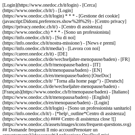
[Login](https://www.onedoc.ch/it/login) - [Cerca]
(https://www.onedoc.ch/it/) - [Login]
(https://www.onedoc.ch/it/login) * * * - [Gestione dei cookie]
(javascript:Didomi.preferences.show%28%29) - [Centro privacy]
(https://privacy.onedoc.ch/it/) - [Centro di assistenza]
(https://www.onedoc.ch) * * * - [Sono un professionista]
(https://info.onedoc.ch/it/) - [Su di noi]
(https://info.onedoc.ch/it/nostra-missione/) - [News e premi]
(https://info.onedoc.ch/it/media/) - [Lavora con noi]
(https://career.onedoc.ch/it)
- [DE]
(https://www.onedoc.ch/de/wechseljahre-menopause/baden) - [FR]
(https://www.onedoc.ch/fr/menopause/baden) - [IT]
(https://www.onedoc.ch/it/menopausa/baden) - [EN]
(https://www.onedoc.ch/en/menopause/baden) [OneDoc]
(https://www.onedoc.ch/it/ "Torna alla home page") - [Deutsch]
(https://www.onedoc.ch/de/wechseljahre-menopause/baden) -
[Français](https://www.onedoc.ch/fr/menopause/baden) - [Italiano]
(https://www.onedoc.ch/it/menopausa/baden) - [English]
(https://www.onedoc.ch/en/menopause/baden)
- [Login]
(https://www.onedoc.ch/it/login) - [Sono un professionista sanitario]
(https://info.onedoc.ch/it/)
- [*help\_outline*Centro di assistenza]
(https://www.onedoc.ch) #### Centro di assistenza close ![]
(https://www.onedoc.ch/assets/images/icons/frequent-questions.svg)
## Domande frequenti Il mio accountPrenotare un