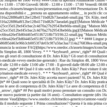
 Simplon 48 1800 Vevey #### Orari di apertura Attualmente chiuso - 
0 e 13:00 - 17:00 Giovedì: 08:00 - 12:00 e 13:00 - 17:00 Venerdì: 08:
nedoc.ch/assets/images/icons/presentation.svg) ### Presentazione Dr.
a disponibilità e __prenota un appuntamento online__ in pochi clic co
b316a228f86a8f12be12fb4171bd82b73aeada6-small.jpg "Dr. Kläy, medi
4b316a228f86a8f12be12fb4171bd82b73aeada6.jpg)[![Maison Médicale V
36b25ce35d12bef45cbac2c4d70a27b29543beb6fa-small.jpg "Maison Médi
36b25ce35d12bef45cbac2c4d70a27b29543beb6fa.jpg)[![Maison Médicale
ceec6fea426ef5b804465e051f67218b75f19fc22-small.jpg "Maison Médica
ec6fea426ef5b804465e051f67218b75f19fc22.jpg) * * * #### Lingue parlat
c686f85d463e96b3cb0053f7de03c9f7a5fae3aa7114a276838ea-small.png) #
e annuncia la sezione FAQ](https://www.onedoc.ch/assets/images/icon
Rue du Simplon 48, 1800 Vevey. * * * *keyboard\_arrow\_right* ## Quali 
no gli orari di consultazione di Dr. Jules Kläy? Gli orari di consulta
medicale-vevey-medecine-generale) : Rue du Simplon 48, 1800 Vevey - Il
0 alle 12:00 e dalle 13:00 alle 17:00 - Il giovedì dalle 08:00 alle 12:00 
ow\_right* ## Qual è il sito web di Dr. Jules Kläy? Puoi visitare il sito
pp/maison-medicale-vevey/) . * * * *keyboard\_arrow\_right* ## Qual è i
w\_right* ## Dr. Jules Kläy accetta nuovi pazienti? Sì, Dr. Jules Kläy
t* ## Quali sono le specialità di Dr. Jules Kläy? Dr. Jules Kläy prati
o le aree di competenza di Dr. Jules Kläy? Le aree di competenza di D
arrow\_right* ## Per quali motivi posso prenotare un consulto con Dr. 
me nuovo paziente (a partire dai 16 anni) - Consultation urgente (dès 1