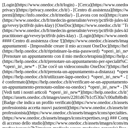
[Login](https://www.onedoc.ch/it/login) - [Cerca](https://www.onedoc
privacy](https://privacy.onedoc.ch/it/) - [Centro di assistenza](https:/
premi](https://info.onedoc.ch/it/media/) - [Lavora con noi](https://car
(https://www.onedoc.ch/fr/medecin-generaliste/vevey/pcti9/dr-jules-kl
gp/vevey/pcti9/dr-jules-klay) [OneDoc](https://www.onedoc.ch/it/ "To
(https://www.onedoc.ch/fr/medecin-generaliste/vevey/pcti9/dr-jules-kl
practitioner-gp/vevey/pcti9/dr-jules-klay)
- [Login](https://www.onedoc.
#### Centro di assistenza close ![](https://www.onedoc.ch/assets/i
appuntamenti - [Impossibile creare il mio account OneDoc](https://he
(https://help.onedoc.ch/it/ripristinare-la-mia-password) *open\_in\_n
[Prenotare un appuntamento con il mio medico/terapista](https://help
(https://help.onedoc.ch/it/prenotare-un-appuntamento-per-specialit%
*open\_in\_new*
- [Che cos'è un videoconsulto OneDoc?](https://he
(https://help.onedoc.ch/it/prenota-un-appuntamento-a-distanza) *op
(https://help.onedoc.ch/it/utilizzare-lapp-onedoc) *open\_in\_new* 
è confermato](https://help.onedoc.ch/it/verificare-se-un-appuntame
un-appuntamento-prenotato-online-su-onedoc) *open\_in\_new* - [Non
[Vedi tutti i nostri articoli *open\_in\_new*](https://help.onedoc.ch/i
(https://assets.onedoc.ch/images/users/2281d67b1cf530a7c00afb8b4
[Badge che indica un profilo verificato](https://www.onedoc.ch/asse
professionista accetta nuovi pazienti](https://www.onedoc.ch/assets/ima
professionista](https://www.onedoc.ch/assets/images/icons/specialties.
(https://www.onedoc.ch/assets/images/icons/expertises.svg) ### Com
di accesso dello studio](https://www.onedoc.ch/assets/images/icons