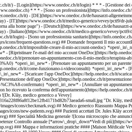
.ch/it/) - [Login](https://www.onedoc.ch/it/login) * * * - [Gestione 
/www.onedoc.ch) * * * - [Sono un professionista](https://info.onedoc.ch/it
eer.onedoc.ch/it)
- [DE](https://www.onedoc.ch/de/hausarzt-allgemeinmed
ay) - [IT](https://www.onedoc.ch/it/medico-generico/vevey/pcti9/dr-jul
rna alla home page") - [Deutsch](https://www.onedoc.ch/de/hausarzt-al
ay) - [Italiano](https://www.onedoc.ch/it/medico-generico/vevey/pcti9/d
ch/it/login) - [Sono un professionista sanitario](https://info.onedoc.ch/
mages/icons/frequent-questions.svg) ## Domande frequenti Il mio acco
lp.onedoc.ch/it/impossibile-creare-il-mio-account-onedoc) *open\_in\_n
ew* - [Ripristinare l'e-mail del mio account OneDoc](https://help.oned
.onedoc.ch/it/prenotare-un-appuntamento-con-il-mio-medico/terapista-ab
C3%A0) *open\_in\_new* - [Prenotare un appuntamento per un parente](
lp.onedoc.ch/it/come-funzionano-i-videoconsulti) *open\_in\_new* - [
en\_in\_new*
- [Scaricare l'app OneDoc](https://help.onedoc.ch/it/scari
- [Presentazione dell'app OneDoc](https://help.onedoc.ch/it/presentaz
nto-%C3%A8-confermato) *open\_in\_new* - [Annullare un appuntamento 
 ho ricevuto la conferma dell'appuntamento](https://help.onedoc.ch/
t/) ![Dr. Kläy, medico generico a Vevey]
b316a228f86a8f12be12fb4171bd82b73aeada6-small.jpg "Dr. Kläy, medic
ts/images/icons/checkmark.svg) ## Medico generico Riassunto Mappa Pre
ges/icons/new-patients.svg) ### Pazienti accettati Dr. Jules Kläy accett
svg) ### Specialità Medicina generale ![Icona microscopio che annuncia 
petenze Controllo annuale [*arrow\_drop\_down*Vedi di più](https://
/map.svg) ### Mappa e informazioni pratiche #### [Maison Médicale Vev