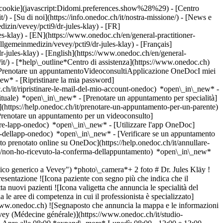
dei cookie](javascript:Didomi.preferences.show%28%29) - [Centro
/) - [Su di noi](https://info.onedoc.ch/it/nostra-missione/) - [News e
izin/vevey/pcti9/dr-jules-klay) - [FR]
es-klay) - [EN](https://www.onedoc.ch/en/general-practitioner-
lgemeinmedizin/vevey/pcti9/dr-jules-klay) - [Français]
r-jules-klay) - [English](https://www.onedoc.ch/en/general-
it/)
- [*help\_outline*Centro di assistenza](https://www.onedoc.ch)
untPrenotare un appuntamentoVideoconsultiApplicazione OneDocI miei
ew* - [Ripristinare la mia password]
oc.ch/it/ripristinare-le-mail-del-mio-account-onedoc) *open\_in\_new*
-
ituale) *open\_in\_new* - [Prenotare un appuntamento per specialità]
https://help.onedoc.ch/it/prenotare-un-appuntamento-per-un-parente)
Prenotare un appuntamento per un videoconsulto]
care-lapp-onedoc) *open\_in\_new* - [Utilizzare l'app OneDoc]
ione-dellapp-onedoc) *open\_in\_new*
- [Verificare se un appuntamento
prenotato online su OneDoc](https://help.onedoc.ch/it/annullare-
it/non-ho-ricevuto-la-conferma-dellappuntamento) *open\_in\_new*
o generico a Vevey") *photo\_camera*+ 2 foto # Dr. Jules Kläy !
sentazione ![Icona paziente con segno più che indica che il
a nuovi pazienti ![Icona valigetta che annuncia le specialità del
le aree di competenza in cui il professionista è specializzato]
www.onedoc.ch) ![Segnaposto che annuncia la mappa e le informazioni
ey (Médecine générale)](https://www.onedoc.ch/it/studio-