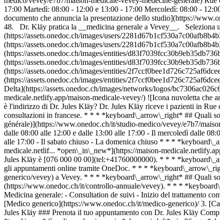
medico/vevey/e7b7/maison-medicale-vevey-medecine-generale) Rue du
17:00 Martedì: 08:00 - 12:00 e 13:00 - 17:00 Mercoledì: 08:00 - 12:0
documento che annuncia la presentazione dello studio](https://www.o
48. Dr. Kläy pratica la __medicina generale a Vevey__. Seleziona un
(https://assets.onedoc.ch/images/users/2281d67b1cf530a7c00afb8b4
(https://assets.onedoc.ch/images/users/2281d67b1cf530a7c00afb8b
(https://assets.onedoc.ch/images/entities/d83f7039fcc30b9eb35db7
(https://assets.onedoc.ch/images/entities/d83f7039fcc30b9eb35db7
(https://assets.onedoc.ch/images/entities/2f7ccf0bee1d726c725af6d
(https://assets.onedoc.ch/images/entities/2f7ccf0bee1d726c725af6dce
Delta](https://assets.onedoc.ch/images/networks/logos/bc7306ac026
medicale.netlify.app/maison-medicale-vevey/) ![Icona nuvoletta ch
è l'indirizzo di Dr. Jules Kläy? Dr. Jules Kläy riceve i pazienti in 
consultazioni in francese. * * * *keyboard\_arrow\_right* ## Quali so
générale)](https://www.onedoc.ch/it/studio-medico/vevey/e7b7/maison-
dalle 08:00 alle 12:00 e dalle 13:00 alle 17:00 - Il mercoledì dalle 08:0
alle 17:00 - Il sabato chiuso - La domenica chiuso * * * *keyboard\_arr
medicale.netlif... *open\_in\_new*](https://maison-medicale.netlify.a
Jules Kläy è [076 000 00 00](tel:+41760000000). * * * *keyboard\_arro
gli appuntamenti online tramite OneDoc. * * * *keyboard\_arrow\_righ
generico/vevey) a Vevey. * * * *keyboard\_arrow\_right* ## Quali son
(https://www.onedoc.ch/it/controllo-annuale/vevey). * * * *keyboard\_
Medicina generale: - Consultation de suivi - Inizio del trattamento co