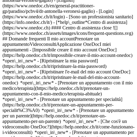
antonella-veronesi-gaglio) - [English]
(https://www.onedoc.ch/en/general-practitioner-
gp/paradiso/pcbv4/dr-antonella-veronesi-gaglio)
- [Login]
(https://www.onedoc.ch/it/login) - [Sono un professionista sanitario]
(https://info.onedoc.ch/it/)
- [*help\_outline*Centro di assistenza]
(https://www.onedoc.ch) #### Centro di assistenza close ![]
(https://www.onedoc.ch/assets/images/icons/frequent-questions.svg)
## Domande frequenti Il mio accountPrenotare un
appuntamentoVideoconsultiApplicazione OneDocI miei
appuntamenti - [Impossibile creare il mio account OneDoc]
(https://help.onedoc.ch/it/impossibile-creare-il-mio-account-onedoc)
*open\_in\_new* - [Ripristinare la mia password]
(https://help.onedoc.ch/it/ripristinare-la-mia-password)
*open\_in\_new* - [Ripristinare l'e-mail del mio account OneDoc]
(https://help.onedoc.ch/it/ripristinare-le-mail-del-mio-account-
onedoc) *open\_in\_new*
- [Prenotare un appuntamento con il mio
medico/terapista](https://help.onedoc.ch/it/prenotare-un-
appuntamento-con-il-mio-medico/terapista-abituale)
*open\_in\_new* - [Prenotare un appuntamento per specialità]
(https://help.onedoc.ch/it/prenotare-un-appuntamento-per-
specialit%C3%A0) *open\_in\_new* - [Prenotare un appuntamento
per un parente](https://help.onedoc.ch/it/prenotare-un-
appuntamento-per-un-parente) *open\_in\_new*
- [Che cos'è un
videoconsulto OneDoc?](https://help.onedoc.ch/it/come-funzionano-
i-videoconsulti) *open\_in\_new* - [Prenotare un appuntamento per