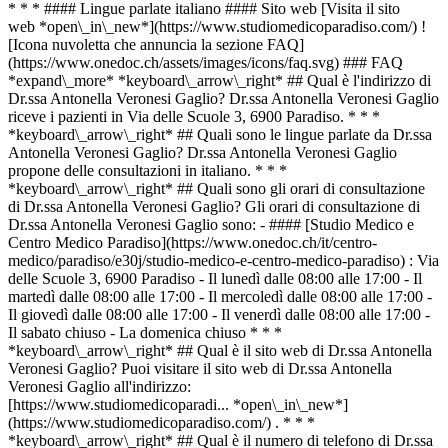
* * * #### Lingue parlate italiano #### Sito web [Visita il sito
web *open\_in\_new*](https://www.studiomedicoparadiso.com/) !
[Icona nuvoletta che annuncia la sezione FAQ]
(https://www.onedoc.ch/assets/images/icons/faq.svg) ### FAQ
*expand\_more* *keyboard\_arrow\_right* ## Qual è l'indirizzo di
Dr.ssa Antonella Veronesi Gaglio? Dr.ssa Antonella Veronesi Gaglio
riceve i pazienti in Via delle Scuole 3, 6900 Paradiso. * * *
*keyboard\_arrow\_right* ## Quali sono le lingue parlate da Dr.ssa
Antonella Veronesi Gaglio? Dr.ssa Antonella Veronesi Gaglio
propone delle consultazioni in italiano. * * *
*keyboard\_arrow\_right* ## Quali sono gli orari di consultazione
di Dr.ssa Antonella Veronesi Gaglio? Gli orari di consultazione di
Dr.ssa Antonella Veronesi Gaglio sono: - #### [Studio Medico e
Centro Medico Paradiso](https://www.onedoc.ch/it/centro-
medico/paradiso/e30j/studio-medico-e-centro-medico-paradiso) : Via
delle Scuole 3, 6900 Paradiso - Il lunedì dalle 08:00 alle 17:00 - Il
martedì dalle 08:00 alle 17:00 - Il mercoledì dalle 08:00 alle 17:00 -
Il giovedì dalle 08:00 alle 17:00 - Il venerdì dalle 08:00 alle 17:00 -
Il sabato chiuso - La domenica chiuso * * *
*keyboard\_arrow\_right* ## Qual è il sito web di Dr.ssa Antonella
Veronesi Gaglio? Puoi visitare il sito web di Dr.ssa Antonella
Veronesi Gaglio all'indirizzo:
[https://www.studiomedicoparadi... *open\_in\_new*]
(https://www.studiomedicoparadiso.com/) . * * *
*keyboard\_arrow\_right* ## Qual è il numero di telefono di Dr.ssa