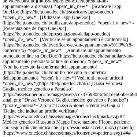
un videoconsulto](https://help.onedoc.ch/it/prenota-un-
appuntamento-a-distanza) *open\_in\_new*
- [Scaricare l'app
OneDoc](https://help.onedoc.ch/it/scaricare-lapp-onedoc)
*open\_in\_new* - [Utilizzare l'app OneDoc]
(https://help.onedoc.ch/it/utilizzare-lapp-onedoc) *open\_in\_new* -
[Presentazione dell'app OneDoc]
(https://help.onedoc.ch/it/presentazione-dellapp-onedoc)
*open\_in\_new*
- [Verificare se un appuntamento è confermato]
(https://help.onedoc.ch/it/verificare-se-un-appuntamento-%C3%A8-
confermato) *open\_in\_new* - [Annullare un appuntamento
prenotato online su OneDoc](https://help.onedoc.ch/it/annullare-un-
appuntamento-prenotato-online-su-onedoc) *open\_in\_new* -
[Non ho ricevuto la conferma dell'appuntamento]
(https://help.onedoc.ch/it/non-ho-ricevuto-la-conferma-
dellappuntamento) *open\_in\_new* [Vedi tutti i nostri articoli
*open\_in\_new*](https://help.onedoc.ch/it/) ![Dr.ssa Veronesi
Gaglio, medico generico a Paradiso]
(https://assets.onedoc.ch/images/users/cc7376980b6fb41deb66bea
small.png "Dr.ssa Veronesi Gaglio, medico generico a Paradiso")
*photo\_camera*+ 2 foto # Dr.ssa Antonella Veronesi Gaglio !
[Badge che indica un profilo verificato]
(https://www.onedoc.ch/assets/images/icons/checkmark.svg) ##
Medico generico Riassunto Mappa Presentazione ![Icona paziente
con segno più che indica che il professionista accetta nuovi pazienti]
(https://www.onedoc.ch/assets/images/icons/new-patients.svg) ###