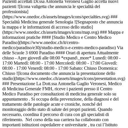
Pazienti accettati Dr.ssa Antonella Veronesi Gaglio accetta nuovi
pazienti ![Icona valigetta che annuncia le specialità del
professionista]
(https://www.onedoc.ch/assets/images/icons/specialties.svg) ###
Specialità Medicina generale Senologia ![Segnaposto che annuncia
la mappa e le informazioni di accesso dello studio]
(https://www.onedoc.ch/assets/images/icons/map.svg) ### Mappa e
informazioni pratiche #### [Studio Medico e Centro Medico
Paradiso](https://www.onedoc.ch/it/centro-
medico/paradiso/e30j/studio-medico-e-centro-medico-paradiso) Via
delle Scuole 3 6900 Paradiso #### Orari di apertura Attualmente
chiuso - Apre giovedì alle 08:00 *expand\_more* Lunedì: 08:00 -
17:00 Martedì: 08:00 - 17:00 Mercoledì: 08:00 - 17:00 Giovedì:
08:00 - 17:00 Venerdì: 08:00 - 17:00 Sabato: Chiuso Domenica:
Chiuso ![Icona documento che annuncia la presentazione dello
studio](https://www.onedoc.ch/assets/images/icons/presentation.svg)
### Presentazione La Dott.ssa Antonella Gaglio Veronesi, Medico
di Medicina Generale FMH, riceve i pazienti presso il Centro
Medico Paradiso per consultazioni di medicina generale solo su
appuntamento . Si occupa della prevenzione, della diagnosi e del
trattamento delle patologie acute e croniche, nonché del
monitoraggio dello stato di salute dei propri pazienti. Quando
necessario, coordina il percorso di cura con gli specialisti di
riferimento. Nel corso della sua carriera ha collaborato con
importanti istituzioni ospedaliere e universitarie , tra cui l’Istituto