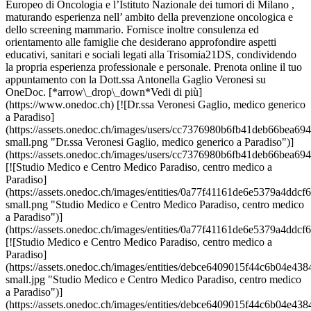
Europeo di Oncologia e l’Istituto Nazionale dei tumori di Milano ,
maturando esperienza nell’ ambito della prevenzione oncologica e
dello screening mammario. Fornisce inoltre consulenza ed
orientamento alle famiglie che desiderano approfondire aspetti
educativi, sanitari e sociali legati alla Trisomia21DS, condividendo
la propria esperienza professionale e personale. Prenota online il tuo
appuntamento con la Dott.ssa Antonella Gaglio Veronesi su
OneDoc. [*arrow\_drop\_down*Vedi di più]
(https://www.onedoc.ch) [![Dr.ssa Veronesi Gaglio, medico generico
a Paradiso]
(https://assets.onedoc.ch/images/users/cc7376980b6fb41deb66bea
small.png "Dr.ssa Veronesi Gaglio, medico generico a Paradiso")]
(https://assets.onedoc.ch/images/users/cc7376980b6fb41deb66bea
[![Studio Medico e Centro Medico Paradiso, centro medico a
Paradiso]
(https://assets.onedoc.ch/images/entities/0a77f41161de6e5379a4d
small.png "Studio Medico e Centro Medico Paradiso, centro medico
a Paradiso")]
(https://assets.onedoc.ch/images/entities/0a77f41161de6e5379a4d
[![Studio Medico e Centro Medico Paradiso, centro medico a
Paradiso]
(https://assets.onedoc.ch/images/entities/debce6409015f44c6b04e
small.jpg "Studio Medico e Centro Medico Paradiso, centro medico
a Paradiso")]
(https://assets.onedoc.ch/images/entities/debce6409015f44c6b04e