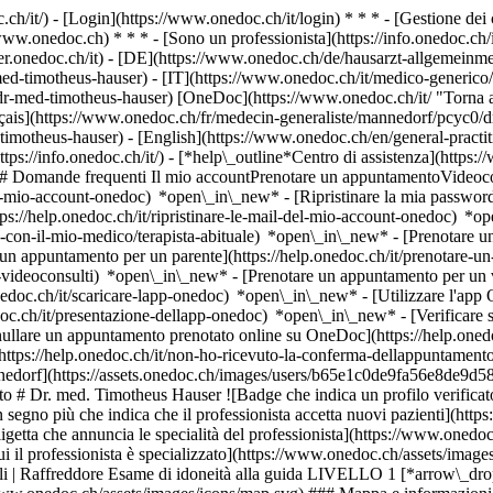
.ch/it/) - [Login](https://www.onedoc.ch/it/login) * * * - [Gestione 
/www.onedoc.ch) * * * - [Sono un professionista](https://info.onedoc.ch/it
eer.onedoc.ch/it)
- [DE](https://www.onedoc.ch/de/hausarzt-allgemeinme
ed-timotheus-hauser) - [IT](https://www.onedoc.ch/it/medico-generic
dr-med-timotheus-hauser) [OneDoc](https://www.onedoc.ch/it/ "Torna a
ais](https://www.onedoc.ch/fr/medecin-generaliste/mannedorf/pcyc0/dr-
imotheus-hauser) - [English](https://www.onedoc.ch/en/general-pract
ttps://info.onedoc.ch/it/)
- [*help\_outline*Centro di assistenza](https:
 ## Domande frequenti Il mio accountPrenotare un appuntamentoVideoc
l-mio-account-onedoc) *open\_in\_new* - [Ripristinare la mia password]
ps://help.onedoc.ch/it/ripristinare-le-mail-del-mio-account-onedoc) *
-con-il-mio-medico/terapista-abituale) *open\_in\_new* - [Prenotare un 
 appuntamento per un parente](https://help.onedoc.ch/it/prenotare-
videoconsulti) *open\_in\_new* - [Prenotare un appuntamento per un v
nedoc.ch/it/scaricare-lapp-onedoc) *open\_in\_new* - [Utilizzare l'app
doc.ch/it/presentazione-dellapp-onedoc) *open\_in\_new*
- [Verificare se un appuntamento è confermato](https://help.onedoc.ch/it/verificare-se-un-appuntamento-%C3%A8-confermato) *open\_in\_new* - [Annullare un appuntamento prenotato online su OneDoc](https://help.onedoc.ch/it/annullare-un-appuntamento-prenotato-online-su-onedoc) *open\_in\_new* - [Non ho ricevuto la conferma dell'appuntamento](https://help.onedoc.ch/it/non-ho-ricevuto-la-conferma-dellappuntamento) *open\_in\_new* [Vedi tutti i nostri articoli *open\_in\_new*](https://help.onedoc.ch/it/) ![Dr. med. Hauser, medico generico a Männedorf](https://assets.onedoc.ch/images/users/b65e1c0de9fa56e8de9d586c0e6a88163dbb3ccf88c46be994ddb285a58a7d1c-small.png "Dr. med. Hauser, medico generico a Männedorf") *photo\_camera*+ 6 foto # Dr. med. Timotheus Hauser ![Badge che indica un profilo verificato](https://www.onedoc.ch/assets/images/icons/checkmark.svg) ## Medico generico Riassunto Mappa Presentazione ![Icona paziente con segno più che indica che il professionista accetta nuovi pazienti](https://www.onedoc.ch/assets/images/icons/new-patients.svg) ### Pazienti accettati Dr. med. Timotheus Hauser accetta nuovi pazienti ![Icona valigetta che annuncia le specialità del professionista](https://www.onedoc.ch/assets/images/icons/specialties.svg) ### Specialità Medicina generale ![Icona microscopio che annuncia le aree di competenza in cui il professionista è specializzato](https://www.onedoc.ch/assets/images/icons/expertises.svg) ### Competenze Controllo annuale Infezione delle vie urinarie | Cistite (IVU) Febbre | Influenza | Sintomi influenzali | Raffreddore Esame di idoneità al