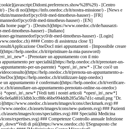
dei cookie](javascript:Didomi.preferences.show%28%29) - [Centro
/) - [Su di noi](https://info.onedoc.ch/it/nostra-missione/) - [News e
dizin/mannedorf/pcyc0/dr-med-timotheus-hauser) - [FR]
o/mannedorf/pcyc0/dr-med-timotheus-hauser) - [EN]
lla home page") - [Deutsch](https://www.onedoc.ch/de/hausarzt-
med-timotheus-hauser) - [Italiano]
itioner-gp/mannedorf/pcyc0/dr-med-timotheus-hauser)
- [Login]
//www.onedoc.ch) #### Centro di assistenza close ![]
onsultiApplicazione OneDocI miei appuntamenti - [Impossibile creare
(https://help.onedoc.ch/it/ripristinare-la-mia-password)
open\_in\_new*
- [Prenotare un appuntamento con il mio
appuntamento per specialità](https://help.onedoc.ch/it/prenotare-un-
un-appuntamento-per-un-parente) *open\_in\_new*
- [Che cos'è un
ideoconsulto](https://help.onedoc.ch/it/prenota-un-appuntamento-a-
 OneDoc](https://help.onedoc.ch/it/utilizzare-lapp-onedoc)
la guida LIVELLO 1 [*arrow\_drop\_down*Vedi di più](https://www.onedoc.ch) ![Segnaposto che annuncia la mappa e le informazioni di accesso dello studio](https://www.onedoc.ch/assets/images/icons/map.svg) ### Mappa e informazioni pratiche #### [Medizinisches Center Männedorf](https://www.onedoc.ch/it/centro-medico/mannedorf/ebdc2/medizinisches-center-mannedorf) Schwerzistrasse 30 8708 Männedorf #### Orari di apertura Attualmente chiuso - Apre giovedì alle 08:00 *expand\_more* Lunedì: 08:00 - 12:00 e 13:30 - 17:00 Martedì: 08:00 - 12:00 e 13:30 - 17:00 Mercoledì: 08:00 - 12:00 e 13:30 - 17:00 Giovedì: 08:00 - 12:00 e 13:30 - 17:00 Venerdì: 08:00 - 12:00 e 13:30 - 17:00 Sabato: Chiuso Domenica: Chiuso ![Icona documento che annuncia la presentazione dello studio](https://www.onedoc.ch/assets/images/icons/presentation.svg) ### Presentazione __Il dottor Timotheus Hauser__ è specialista in medicina interna generale e lavora presso il __Centro Medico Männedorf__. Tratta pazienti di tutte le età per malattie acute e croniche, nonché per questioni di prevenzione sanitaria. Il suo approccio medico si basa su un'ampia formazione in medicina generale e su un supporto completo in varie situazioni di vita. La medicina interna generale, nota anche come medicina di famiglia, copre la prevenzione, la diagnosi e il trattamento di un'ampia gamma di malattie. I medici di base sono spesso il primo punto di contatto per i disturbi di salute, effettuano visite di controllo, coordinano ulteriori indagini e forniscono ai pazienti un supporto a lungo termine in tutte le aree dell'assistenza medica di base. Il dottor Timotheus Hauser ha esperienza in medicina interna, chirurgia, pediatria e assistenza ai medici di base. Oltre al suo lavoro di medico di base, offre servizi di pediatria generale e d'emergenza, consulenze di medicina dei viaggi, valutazioni di medicina tropicale e interventi chirurgici minori. Grazie ai suoi incarichi in Mozambico e alla sua ulteriore formazione in medicina tropicale, ha potuto acquisire un'ulteriore esperienza nella medicina internazionale e interculturale. La sua carriera professionale lo ha portato in diversi ospedali, studi pediatrici e studi medici di base in Svizzera. Dal 2022 lavora presso il Centro medico di Männedorf. Si è qualificato come specialista in medicina interna generale nel 2018. __Diplomi e qualifiche__ - Diploma federale di medicina, Svizzera (2012) - Specialista in medicina interna generale (2018) - Formazione continua come medico di medicina generale (2017) - Certificato di competenza in laboratorio di pratica (KHM) - Ulteriore formazione in medicina tropicale con un corso tropicale in Tanzania e Uganda. Il dottor Timotheus Hauser parla __tedesco, francese, inglese e spagnolo__, oltre al __portoghese__ di base. I nuovi pazienti sono i benvenuti. Gli appuntamenti possono essere fissati comodamente e in qualsiasi momento online tramite __OneDoc__. [*arrow\_drop\_down*Vedi di più](https://www.onedoc.ch) [![Dr. med. Hauser, medico generico a Männedorf](https://assets.onedoc.ch/images/users/b65e1c0de9fa56e8de9d586c0e6a88163dbb3ccf88c46be994ddb285a58a7d1c-small.png "Dr. med. Hauser, medico generico a Männedorf")](https://assets.onedoc.ch/images/users/b65e1c0de9fa56e8de9d586c0e6a88163dbb3ccf88c46be994ddb285a58a7d1c.png)[![Medizinisches Center Männedorf, centro medico a Männedorf](https://assets.onedoc.ch/images/entities/b3bcb105e7080035f27dbd46a58ac8ef3f46a0742277b4f5c866e8bb0de4ed62-small.png "Medizinisches Center Männedorf, centro medico a Männedorf")](https://assets.onedoc.ch/images/entities/b3bcb105e7080035f27dbd46a58ac8ef3f46a0742277b4f5c866e8bb0de4ed62.png)[![Medizinisches Center Männedorf, centro medico a Männedorf](https://assets.onedoc.ch/images/entities/dfba26a1aa1831fe73475cef85f67aac92b20deebc53174d3515ed060c96b41d-small.png "Medizinisches Center Männedorf, centro medico a Männedorf")](https://assets.onedoc.ch/images/entities/dfba26a1aa1831fe73475cef85f67aac92b20deebc53174d3515ed060c96b41d.png)[![Medizinisches Center Männedorf, centro medico a Männedorf](https://assets.onedoc.ch/images/entities/93b7c1c741237d58819030b09325f3eb6df919f66f70222de9a311bab7490b31-small.png "Medizinisches Center Männedorf, centro medico a Männedorf")](https://assets.onedoc.ch/images/entities/93b7c1c741237d58819030b09325f3eb6df919f66f70222de9a311bab7490b31.png)[![Medizinisches Center Männedorf, centro medico a Männedorf](https://assets.onedoc.ch/images/entities/d50c3f899705ca30491293d7b796e27623e9b0f2c25b187886dd6d093a364559-small.png "Medizinisches Center Männedorf, centro medico a Männedorf")](https://assets.onedoc.ch/images/entities/d50c3f899705ca30491293d7b796e27623e9b0f2c25b187886dd6d093a364559.png)[![Medizinisches Center Männedorf, centro medico a Männedorf](https://assets.onedoc.ch/images/entities/cdbbd399beef107a2e71e75890e7fd9bab175045f0052606a0d9142f9a2cb9c3-small.png "Medizinisches Center Männedorf, centro medico a Männedorf")](https://assets.onedoc.ch/images/entities/cdbbd399beef107a2e71e75890e7fd9bab175045f0052606a0d9142f9a2cb9c3.png)[![Medizinisches Center Männedorf, centro medico a Männedorf](https://assets.onedoc.ch/images/entities/30c50c7560e33615efae690afa89969c9aa8902badf60f9df1351ee5c25d08c0-small.png "Medizinisches Center Männedorf, centro medico a Männedorf")](https://assets.onedoc.ch/images/entities/30c50c7560e33615efae690afa89969c9aa8902badf60f9df1351ee5c25d08c0.png) * * * #### Lingue parlate tedesco, francese, inglese e spagnolo #### Sito web [Visita il sito web *open\_in\_new*](https://mcm-group.ch/standorte/medizinisches-center-maennedorf) ![Icona nuvoletta che annuncia la sezione FAQ](https://www.onedoc.ch/assets/images/icons/faq.svg) ### FAQ *expand\_more* *keyboard\_arrow\_right* ## Qual è l'indirizzo di Dr. med. Timotheus Hauser? Dr. med. Timotheus Hauser riceve i pazienti in Schwerzistrasse 30, 8708 Männedorf. * * * *keyboard\_arrow\_right* ## Quali sono le lingue parlate da Dr. med. Timotheus Hauser? Dr. med. Timotheus Hauser propone delle consultazioni in tedesco, francese, inglese e spagnolo. * * * *keyboard\_arrow\_right* ## Quali sono gli orari di consultazione di Dr. med. Timotheus Hauser? Gli orari di consultazione di Dr. med. Timotheus Hauser sono: - #### [Medizinisches Center Männedorf](https://www.onedoc.ch/it/centro-medico/mannedorf/ebdc2/medizinisches-center-mannedorf) : Schwerzistrasse 30, 8708 Männedorf - Il lunedì dalle 08:00 alle 12:00 e dalle 13:30 alle 17:00 - Il martedì dalle 08:00 alle 12:00 e dalle 13:30 alle 17:00 - Il mercoledì dalle 08:00 alle 12:00 e dalle 13:30 alle 17:00 - Il giovedì dalle 08:00 alle 12:00 e dalle 13:30 alle 17:00 - Il venerdì dalle 08:00 alle 12:00 e dalle 13:30 alle 17:00 - Il sabato chiuso - La domenica chiuso * * * *keyboard\_arrow\_right* ## Qual è il sito web di Dr. med. Timotheus Hauser? Puoi visitare il sito web di Dr. med. Timotheus Hauser all'indirizzo: [https://mcm-group.ch/standorte... *open\_in\_new*](https://mcm-group.ch/standorte/medizinisches-center-maennedorf) . * * * *keyboard\_arrow\_right* ## Qual è il numero di telefono di Dr. med. Timotheus Hauser? Il numero di telefono di Dr. med. Timotheus Hauser è [044 921 78 00](tel:+41449217800). * * * *keyboard\_arrow\_right* ## Dr. med. Timotheus Hauser accetta nuovi pazienti? Sì, Dr. med. Timotheus Hauser accetta nuovi pazienti. I nuovi pazienti possono prenotare facilmente gli appuntamenti online tramite OneDoc. * * * *keyboard\_arrow\_right* ## Quali sono le specialità di Dr. med. Timotheus Hauser? Dr. med. Timotheus Hauser pratica [medicina generale](https://www.onedoc.ch/it/medico-generico/mannedorf) a Männedorf. * * * *keyboard\_arrow\_right* ## Quali sono le aree di competenza di Dr. med. Timotheus Hauser? Le aree di competenza di Dr. med. Timotheus Hauser a Männedorf sono: [Controllo annuale](https://www.onedoc.ch/it/controllo-annuale/mannedorf), [Infezione delle vie urinarie | Cistite (IVU)](https://www.onedoc.ch/it/infezione-delle-vie-urinarie-cistite-ivu/mannedorf), [Febbre | Influenza | Sintomi influenzali | Raffreddore](https://www.onedoc.ch/it/febbre-influenza-sintomi-influenzali-raffreddore/mannedorf) e [Esame di idoneità alla guida LIVELLO 1](https://www.onedoc.ch/it/esame-di-idoneita-alla-guida-livello-1/mannedorf). * * * *keyboard\_arrow\_right* ## Per quali