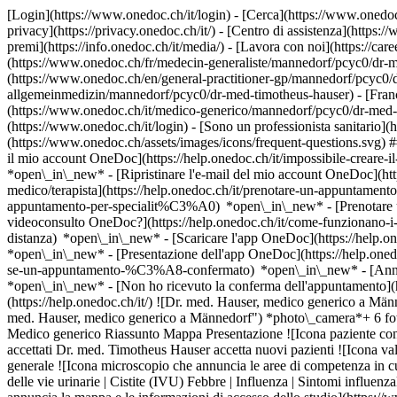
[Login](https://www.onedoc.ch/it/login) - [Cerca](https://www.onedoc
privacy](https://privacy.onedoc.ch/it/) - [Centro di assistenza](https:/
premi](https://info.onedoc.ch/it/media/) - [Lavora con noi](https://car
(https://www.onedoc.ch/fr/medecin-generaliste/mannedorf/pcyc0/dr-m
(https://www.onedoc.ch/en/general-practitioner-gp/mannedorf/pcyc0/
allgemeinmedizin/mannedorf/pcyc0/dr-med-timotheus-hauser) - [Franç
(https://www.onedoc.ch/it/medico-generico/mannedorf/pcyc0/dr-med-t
(https://www.onedoc.ch/it/login) - [Sono un professionista sanitario](h
(https://www.onedoc.ch/assets/images/icons/frequent-questions.svg)
il mio account OneDoc](https://help.onedoc.ch/it/impossibile-creare-i
*open\_in\_new* - [Ripristinare l'e-mail del mio account OneDoc](htt
medico/terapista](https://help.onedoc.ch/it/prenotare-un-appuntamento
appuntamento-per-specialit%C3%A0) *open\_in\_new* - [Prenotare un
videoconsulto OneDoc?](https://help.onedoc.ch/it/come-funzionano-i-
distanza) *open\_in\_new*
- [Scaricare l'app OneDoc](https://help.o
*open\_in\_new* - [Presentazione dell'app OneDoc](https://help.one