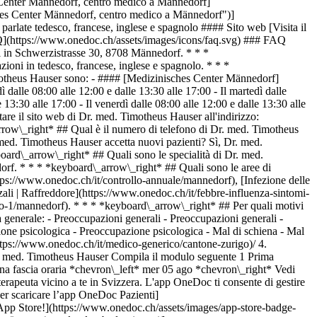
_right* ## Cerca un professionista [Elenco dei professionisti](https://www.onedoc.ch/it/elenco) [A](https://www.onedoc.ch/it/elenco/A) [B](https://www.onedoc.ch/it/elenco/B) [C](https://www.onedoc.ch/it/elenco/C) [D](https://www.onedoc.ch/it/elenco/D) [E](https://www.onedoc.ch/it/elenco/E) [F](https://www.onedoc.ch/it/elenco/F) [G](https://www.onedoc.ch/it/elenco/G) [H](https://www.onedoc.ch/it/elenco/H) [I](https://www.onedoc.ch/it/elenco/I) [J](https://www.onedoc.ch/it/elenco/J) [K](https://www.onedoc.ch/it/elenco/K) [L](https://www.onedoc.ch/it/elenco/L) [M](https://www.onedoc.ch/it/elenco/M) [N](https://www.onedoc.ch/it/elenco/N) [O](https://www.onedoc.ch/it/elenco/O) [P](https://www.onedoc.ch/it/elenco/P) [Q](https://www.onedoc.ch/it/elenco/Q) [R](https://www.onedoc.ch/it/elenco/R) [S](https://www.onedoc.ch/it/elenco/S) [T](https://www.onedoc.ch/it/elenco/T) [U](https://www.onedoc.ch/it/elenco/U) [V](https://www.onedoc.ch/it/elenco/V) [W](https://www.onedoc.ch/it/elenco/W) [X](https://www.onedoc.ch/it/elenco/X) [Y](https://www.onedoc.ch/it/elenco/Y) [Z](https://www.onedoc.ch/it/elenco/Z) ## OneDoc [Sono un professionista](https://info.onedoc.ch/it/) [Su di noi](https://info.onedoc.ch/it/nostra-missione/) [News e premi](https://info.onedoc.ch/it/media/) [Lavora con noi](https://career.onedoc.ch/it) [Centro privacy](https://privacy.onedoc.ch/it/) [Gestione dei cookie](javascript:Didomi.preferences.show%28%29) [Centro di assistenza](https://help.onedoc.ch/it/) ## Lingue [Deutsch](https://www.onedoc.ch/de/hausarzt-allgemeinmedizin/mannedorf/pcyc0/dr-med-timotheus-hauser) [Français](https://www.onedoc.ch/fr/medecin-generaliste/mannedorf/pcyc0/dr-med-timotheus-hauser) [Italiano](https://www.onedoc.ch/it/medico-generico/mannedorf/pcyc0/dr-med-timotheus-hauser) [English](https://www.onedoc.ch/en/general-practitioner-gp/mannedorf/pcyc0/dr-med-timotheus-hauser) ## Specialità correlate [Medico generico a Zurigo](https://www.onedoc.ch/it/medico-generico/zurigo) [Medico generico a Winterthur](https://www.onedoc.ch/it/medico-generico/winterthur) [Medico generico a Lucerna](https://www.onedoc.ch/it/medico-generico/lucerna) [Medico generico a Zugo](https://www.onedoc.ch/it/medico-generico/zugo) [Medico generico a Sursee](https://www.onedoc.ch/it/medico-generico/sursee) [Medico generico a Müllheim](https://www.onedoc.ch/it/medico-generico/mullheim) [Medico generico a Uzwil](https://www.onedoc.ch/it/medico-generico/uzwil) [Medico generico a Wetzikon](https://www.onedoc.ch/it/medico-generico/wetzikon) [Medico generico a Emmen](https://www.onedoc.ch/it/medico-generico/emmen) [Medico generico a Wallisellen](https://www.onedoc.ch/it/medico-generico/wallisellen) [Medico generico a Dübendorf](https://www.onedoc.ch/it/medico-generico/dubendorf) [Medico generico a Baden](https://www.onedoc.ch/it/medico-generico/baden) [Medico generico a Uster](https://www.onedoc.ch/it/medico-generico/uster) [Medico generico a Küsnacht](https://www.onedoc.ch/it/medico-generico/kusnacht) [Medico generico a Malters](https://www.onedoc.ch/it/medico-generico/malters) [Medico generico a Hochdorf](https://w