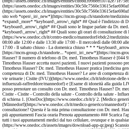
1. [OneDoc](https://www.onedoc.ch/it/)/ 2. [Medico generico](https://www.onedoc.ch/it/medico-generico)/ 3. [Cantone Zurigo](https://www.onedoc.ch/it/medico-generico/cantone-zurigo)/ 4. [Männedorf](https://www.onedoc.ch/it/medico-generico/mannedorf)/ 5. Dr. med. Timotheus Hauser ### Prenota il tuo appuntamento con Dr. med. Timotheus Hauser Compila il modulo seguente 1 Prima consultazione? Questa è la mia prima consultazione con Dr. med. Hauser Sono già seguito/a da Dr. med. Hauser * * * *touch\_app* Scegli una fascia oraria *chevron\_left* mer 05 ago *chevron\_right* Vedi più appuntamenti Fascia oraria Prenota appuntamento ### Scarica l'app OneDoc Prenota un appuntamento online con un medico, dentista o terapeuta vicino a te in Svizzera. L'app OneDoc ti consente di gestire tutti i tuoi appuntamenti medici dal tuo cellulare, ovunque e in qualsiasi momento. ![Codice QR che rimanda all’App Store o a Google Play per scaricare l’app OneDoc Pazienti](https://www.onedoc.ch/assets/images/download-app-qr.jpeg) Scansiona il codice QR per scaricare l'app [![Scarica la nostra applicazione su App Store!](https://www.onedoc.ch/assets/images/app-store-badge-it.svg)](https://apps.apple.com/ch/app/onedoc/id1592376413?l=fr)[![Scarica la nostra app su Google Play Store!](https://www.onedoc.ch/assets/images/google-play-badge-it.png)](https://play.google.com/store/apps/details?id=ch.onedoc.patient&hl=fr-CH) *keyboard\_arrow\_right* ## Specialità correlate [Medico generico a Zurigo](https://www.onedoc.ch/it/medico-generico/zurigo)[Medico generico a Winterthur](https://www.onedoc.ch/it/medico-generico/winterthur)[Medico generico a Lucerna](https://www.onedoc.ch/it/medico-generico/lucerna)[Medico generico a Zugo](https://www.onedoc.ch/it/medico-generico/zugo)[Medico generico a Sursee](https://www.onedoc.ch/it/medico-generico/sursee)[Medico generico a Müllheim](https://www.onedoc.ch/it/medico-generico/mullheim)[Medico generico a Uzwil](https://www.onedoc.ch/it/medico-generico/uzwil)[Medico generico a Wetzikon](https://www.onedoc.ch/it/medico-generico/wetzikon)[Medico generico a Emmen](https://www.onedoc.ch/it/medico-generico/emmen)[Medico generico a Wallisellen](https://www.onedoc.ch/it/medico-generico/wallisellen)[Medico generico a Dübendorf](https://www.onedoc.ch/it/medico-generico/dubendorf)[Medico generico a Baden](https://www.onedoc.ch/it/medico-generico/baden)[Medico generico a Uster](https://www.onedoc.ch/it/medico-generico/uster)[Medico generico a Küsnacht](https://www.onedoc.ch/it/medico-generico/kusnacht)[Medico generico a Malters](https://www.onedoc.ch/it/medico-generico/malters)[Medico generico a Hochdorf](https://www.onedoc.ch/it/medico-generico/hochdorf)[Medico generico a Kloten](https://www.onedoc.ch/it/medico-generico/kloten)[Medico generico a Hunzenschwil](https://www.onedoc.ch/it/medico-generico/hunzenschwil)[Medico generico a Herisau](https://www.onedoc.ch/it/medico-generico/herisau)[Medico generico a Neunkirch](https://www.onedoc.ch/it/medico-generico/neunkirch)[Medico generico a Oberägeri](https://www.onedoc.ch/it/medico-generico/ober