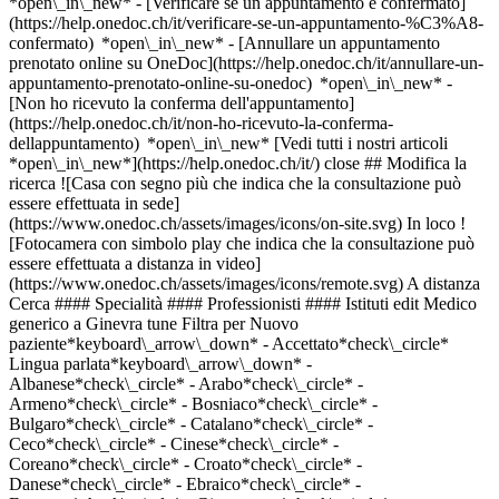
*open\_in\_new*
- [Verificare se un appuntamento è confermato](https://help.onedoc.ch/it/verificare-se-un-appuntamento-%C3%A8-confermato) *open\_in\_new* - [Annullare un appuntamento prenotato online su OneDoc](https://help.onedoc.ch/it/annullare-un-appuntamento-prenotato-online-su-onedoc) *open\_in\_new* - [Non ho ricevuto la conferma dell'appuntamento](https://help.onedoc.ch/it/non-ho-ricevuto-la-conferma-dellappuntamento) *open\_in\_new* [Vedi tutti i nostri articoli *open\_in\_new*](https://help.onedoc.ch/it/) close ## Modifica la ricerca ![Casa con segno più che indica che la consultazione può essere effettuata in sede](https://www.onedoc.ch/assets/images/icons/on-site.svg) In loco ![Fotocamera con simbolo play che indica che la consultazione può essere effettuata a distanza in video](https://www.onedoc.ch/assets/images/icons/remote.svg) A distanza Cerca #### Specialità #### Professionisti #### Istituti edit Medico generico a Ginevra tune Filtra per Nuovo paziente*keyboard\_arrow\_down* - Accettato*check\_circle* Lingua parlata*keyboard\_arrow\_down* - Albanese*check\_circle* - Arabo*check\_circle* - Armeno*check\_circle* - Bosniaco*check\_circle* - Bulgaro*check\_circle* - Catalano*check\_circle* - Ceco*check\_circle* - Cinese*check\_circle* - Coreano*check\_circle* - Croato*check\_circle* - Danese*check\_circle* - Ebraico*check\_circle* - Francese*check\_circle* - Giapponese*check\_circle* - Greco*check\_circle* - Hindi*check\_circle* - Inglese*check\_circle* - Italiano*check\_circle* - Kazako*check\_circle* - Kinyarwanda*check\_circle* - Macedone*check\_circle* - Malgascio*check\_circle* - Marathi*check\_circle* - Moldavo*check\_circle* - Olandese*check\_circle* - Pashto*check\_circle* - Persiano*check\_circle* - Polacco*check\_circle* - Portoghese*check\_circle* - Romancio*check\_circle* - Rumeno*check\_circle* - Russo*check\_circle* - Serbo*check\_circle* - Slovacco*check\_circle* - Sloveno*check\_circle* - Somalo*check\_circle* - Spagnolo*check\_circle* - Svedese*check\_circle* - Tedesco*check\_circle* - Turco*check\_circle* - Ucraino*check\_circle* - Ungherese*check\_circle* - Urdu*check\_circle* - Vietnamita*check\_circle* - Wolof*check\_circle* Sesso*keyboard\_arrow\_down* - Donna*check\_circle* - Uomo*check\_circle* Rete*keyboard\_arrow\_down* - Hirslanden*check\_circle* - Swiss Medical Network*check\_circle* - ASCA*check\_circle* - RME*check\_circle* - REMED*check\_circle* - mediX*check\_circle* - Medbase*check\_circle* - Magellan*check\_circle* - Réseau Delta*check\_circle* Disponibilità*keyboard\_arrow\_down* - Disponibile oggi*check\_circle* - Entro i prossimi 3 giorni*check\_circle* - Entro i prossimi 7 giorni*check\_circle* - Entro i prossimi 14 giorni*check\_circle* # __Medico generico__ a __Ginevra__: prenota il tuo appuntamento online oggi ## 229 risultati a Ginevra [![Dr. Ochine Karapetian, specialista in medicina interna generale a Ginevra](https://assets.onedoc.ch/images/users/eea878d01bed4348bb1d2f5f57f364d1ccfb7985acbff655e4269fbd4f609779-small.png "Dr. Ochine Karapetian, specialista in medicina interna generale a Ginevra")](https://www.onedoc.ch/it/specialista-in-medicina-interna-generale/ginevra/pcrba/dr-ochine-karapetian) ### [Dr. Ochine Karapetian](https://www.onedoc.ch/it/specialista-in-medicina-interna-generale/ginevra/pcrba/dr-ochine-karapetian) ![Badge che indica un profilo verificato](https://www.onedoc.ch/assets/images/icons/checkmark.svg) [Specialista in medicina interna generale](https://www.onedoc.ch/it/specialista-in-medicina-interna-generale/ginevra) Cabinet Dr. Karapetian Rue de la Servette 94 1202 Ginevra ![Dr. Ochine Karapetian è affiliato alla rete Réseau Delta](https://assets.onedoc.ch/images/networks/logos/bc7306ac026c686f85d463e96b3cb0053f7de03c9f7a5fae3aa7114a276838ea-small.png) ![Icona paziente con segno più che indica che il professionista accetta nuovi pazienti](https://www.onedoc.ch/assets/images/icons/new-patients.svg)Accetta nuovi pazienti [Prenota un appuntamento](https://www.onedoc.ch/it/specialista-in-medicina-interna-generale/ginevra/pcrba/dr-ochine-karapetian) Competenze:[Urgenza medicina generica](https://www.onedoc.ch/it/urgenza-medicina-generica/ginevra), [Rinite allergica | Febbre da fieno](https://www.onedoc.ch/it/rinite-allergica-febbre-da-fieno/ginevra), [Controllo del libretto di vaccinazione](https://www.onedoc.ch/it/controllo-del-libretto-di-vaccinazione/ginevra), [Controllo annuale](https://www.onedoc.ch/it/controllo-annuale/ginevra), [Burnout](https://www.onedoc.ch/it/burnout/ginevra), [Preparazione omeopatica](https://www.onedoc.ch/it/preparazione-omeopatica/ginevra), [Infezione delle vie urinarie | Cistite (IVU)](https://www.onedoc.ch/it/infezione-delle-vie-urinarie-cistite-ivu/ginevra)Vedi di più *chevron\_left* lun 03 ago *chevron\_right* Vedi più appuntamenti *error\_outline* Si è verificato un errore durante il caricamento della disponibilità [Riprova](https://www.onedoc.ch) Competenze:[Urgenza medicina generica](https://www.onedoc.ch/it/urgenza-medicina-generica/ginevra), [Rinite allergica | Febbre da fieno](https://www.onedoc.ch/it/rinite-allergica-febbre-da-fieno/ginevra), [Controllo del libretto di vaccinazione](https://www.onedoc.ch/it/controllo-del-libretto-di-vaccinazione/ginevra), [Controllo annuale](https://www.onedoc.ch/it/controllo-annuale/ginevra), [Burnout](https://www.onedoc.ch/it/burnout/ginevra), [Preparazione omeopatica](https://www.onedoc.ch/it/preparazione-omeopatica/ginevra), [Infezione delle vie urinarie | Cistite (IVU)](https://www.onedoc.ch/it/infezione-delle-vie-urinarie-cistite-ivu/ginevra)Vedi di più [![Dr. Artur Rusnac, medico generico a Ginevra](https://assets.onedoc.ch/images/users/b51aec0172e8e7918971854f72ba4da4ab1ad7cd763e4a484b353cc650526662-small.png "Dr. Artur Rusnac, medico generico a Ginevra")](https://www.onedoc.ch/it/medico-generico/ginevra/pc2a6/dr-artur-rusnac) ### [Dr. Artur Rusnac](https://www.onedoc.ch/it/medico-generico/ginevra/pc2a6/dr-artur-rusnac) ![Badge che indica un profilo verificato](https://www.onedoc.ch/assets/images/icons/checkmark.svg) Medico generico Cabinet du Dr Artur Rusnac Rue Henri-Christiné 5 1205 Ginevra ![Dr. Artur Rusnac è affiliato alla rete Réseau Delta](https://assets.onedoc.ch/images/networks/logos/bc7306ac026c686f85d463e96b3cb0053f7de03c9f7a5fae3aa7114a276838ea-small.png) ![Icona paziente con segno più che indica che il professionista accetta nuovi pazienti](https://www.onedoc.ch/assets/images/icons/new-patients.svg)Accetta nuovi pazienti [Prenota un appuntamento](https://www.onedoc.ch/it/medico-generico/ginevra/pc2a6/dr-artur-rusnac) Competenze:[Urgenza medicina generica](https://www.onedoc.ch/it/urgenza-medicina-generica/ginevra), [Distorsione](https://www.onedoc.ch/it/distorsione/ginevra), [Misure a lungo termine della pressione sanguigna | Monitoraggio della pressione sanguigna 24 ore](https://www.onedoc.ch/it/misure-a-lungo-termine-della-pressione-sanguigna-monitoraggio-della-pressione-sanguigna-24-ore/ginevra), [Mal di gola | Tonsillite](https://www.onedoc.ch/it/mal-di-gola-tonsillite/ginevra), [Controllo del libretto di vaccinazione](https://www.onedoc.ch/it/controllo-del-libretto-di-vaccinazione/ginevra), [Malattie sessualmente trasmissibili | Infezioni sessualmente trasmissibili (MST/IST)](https://www.onedoc.ch/it/malattie-sessualmente-trasmissibili-infezioni-sessualmente-trasmissibili-mst-ist/ginevra), [Asma](https://www.onedoc.ch/it/asma/ginevra), [Rimozione di cisti](https://www.onedoc.ch/it/rimozione-di-cisti/ginevra), [Ablazione con filo | Graffette](https://www.onedoc.ch/it/ablazione-con-filo-graffette/ginevra)Vedi di più Competenze:[Urgenza medicina generica](https://www.onedoc.ch/it/urgenza-medicina-generica/ginevra), [Distorsione](https://www.onedoc.ch/it/distorsione/ginevra), [Misure a lungo termine della pressione sanguigna | Monitoraggio della pressione sanguigna 24 ore](https://www.onedoc.ch/it/misure-a-lungo-termine-della-pressione-sanguigna-monitoraggio-della-pressione-sanguigna-24-ore/ginevra), [Mal di gola | Tonsillite](https://www.onedoc.ch/it/mal-di-gola-tonsillite/ginevra), [Controllo del libretto di vaccinazione](https://www.onedoc.ch/it/controllo-del-libretto-di-vaccinazione/ginevra), [Malattie sessualmente trasmissibili | Infezioni sessualmente trasmissibili (MST/IST)](https://www.onedoc.ch/it/malattie-sessualmente-trasmissibili-infezioni-sessualmente-trasmissibili-mst-ist/ginevra), [Asma](https://www.onedoc.ch/it/asma/ginevra), [Rimozione di cisti](https://www.onedoc.ch/it/rimozione-di-cisti/ginevra), [Ablazione con filo | Graffette](https://www.onedoc.ch/it/ablazione-con-filo-graffette/ginevra)Vedi di più [![Dr. Elie Badaoui, specialista in medicina interna generale a Ginevra](https://assets.onedoc.ch/images/users/31ff0aa305340f4857cb94082c83f01354b1bc1dbc4953c5f62eaaa715e71d97-small.png "Dr. Elie Badaoui, specialista in medicina interna generale a Ginevra")](https://www.onedoc.ch/it/specialista-in-medicina-interna-generale/ginevra/pgd/dr-elie-badaoui) ### [Dr. Elie Badaoui](https://www.onedoc.ch/it/specialista-in-medicina-interna-generale/ginevra/pgd/dr-elie-badaoui) ![Badge che indica un profilo verificato](https://www.onedoc.ch/assets/images/icons/checkmark.svg) [Specialista in medicina interna generale](https://www.onedoc.ch/it/specialista-in-medicina-interna-generale/ginevra) Cabinet Dr Elie Badaoui Rond-Point de Plainpalais 4 1205 Ginevra ![Dr. Elie Badaoui è affiliato alla rete REMED](https://assets.onedoc.ch/images/networks/logos/69370ff5361754d1928baefeac07f362b32f591fb27e17140139073ce5f51c5b-small.png)![Dr. Elie Badaoui è affiliato alla rete Réseau Delta](https://assets.onedoc.ch/images/networks/logos/bc7306ac026c686f85d463e96b3cb0053f7de03c9f7a5fae3aa7114a276838ea-small.png) ![Icona fotocamera con simbolo play che indica che il professionista offre videoconsulti](https://www.onedoc.ch/assets/images/icons/video-consultations.svg)Video-consulti disponibili ![I