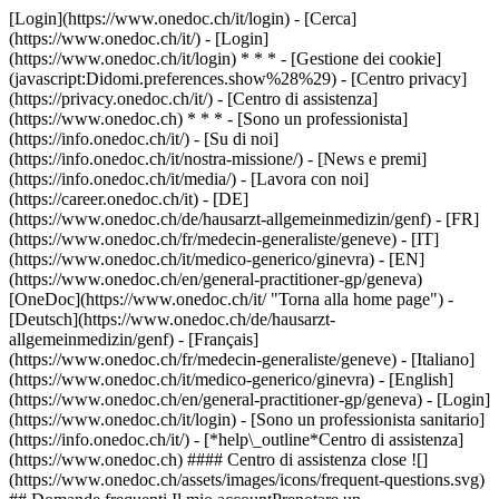
[Login](https://www.onedoc.ch/it/login) - [Cerca]
(https://www.onedoc.ch/it/) - [Login]
(https://www.onedoc.ch/it/login) * * * - [Gestione dei cookie]
(javascript:Didomi.preferences.show%28%29) - [Centro privacy]
(https://privacy.onedoc.ch/it/) - [Centro di assistenza]
(https://www.onedoc.ch) * * * - [Sono un professionista]
(https://info.onedoc.ch/it/) - [Su di noi]
(https://info.onedoc.ch/it/nostra-missione/) - [News e premi]
(https://info.onedoc.ch/it/media/) - [Lavora con noi]
(https://career.onedoc.ch/it)
- [DE]
(https://www.onedoc.ch/de/hausarzt-allgemeinmedizin/genf) - [FR]
(https://www.onedoc.ch/fr/medecin-generaliste/geneve) - [IT]
(https://www.onedoc.ch/it/medico-generico/ginevra) - [EN]
(https://www.onedoc.ch/en/general-practitioner-gp/geneva)
[OneDoc](https://www.onedoc.ch/it/ "Torna alla home page") -
[Deutsch](https://www.onedoc.ch/de/hausarzt-
allgemeinmedizin/genf) - [Français]
(https://www.onedoc.ch/fr/medecin-generaliste/geneve) - [Italiano]
(https://www.onedoc.ch/it/medico-generico/ginevra) - [English]
(https://www.onedoc.ch/en/general-practitioner-gp/geneva)
- [Login]
(https://www.onedoc.ch/it/login) - [Sono un professionista sanitario]
(https://info.onedoc.ch/it/)
- [*help\_outline*Centro di assistenza]
(https://www.onedoc.ch) #### Centro di assistenza close ![]
(https://www.onedoc.ch/assets/images/icons/frequent-questions.svg)