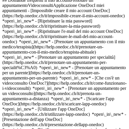
## Domande frequenti Il mio accountPrenotare un
appuntamentoVideoconsultiApplicazione OneDocI miei
appuntamenti - [Impossibile creare il mio account OneDoc]
(https://help.onedoc.ch/it/impossibile-creare-il-mio-account-onedoc)
*open\_in\_new* - [Ripristinare la mia password]
(https://help.onedoc.ch/it/ripristinare-la-mia-password)
*open\_in\_new* - [Ripristinare l'e-mail del mio account OneDoc]
(https://help.onedoc.ch/it/ripristinare-le-mail-del-mio-account-
onedoc) *open\_in\_new*
- [Prenotare un appuntamento con il mio
medico/terapista](https://help.onedoc.ch/it/prenotare-un-
appuntamento-con-il-mio-medico/terapista-abituale)
*open\_in\_new* - [Prenotare un appuntamento per specialità]
(https://help.onedoc.ch/it/prenotare-un-appuntamento-per-
specialit%C3%A0) *open\_in\_new* - [Prenotare un appuntamento
per un parente](https://help.onedoc.ch/it/prenotare-un-
appuntamento-per-un-parente) *open\_in\_new*
- [Che cos'è un
videoconsulto OneDoc?](https://help.onedoc.ch/it/come-funzionano-
i-videoconsulti) *open\_in\_new* - [Prenotare un appuntamento per
un videoconsulto](https://help.onedoc.ch/it/prenota-un-
appuntamento-a-distanza) *open\_in\_new*
- [Scaricare l'app
OneDoc](https://help.onedoc.ch/it/scaricare-lapp-onedoc)
*open\_in\_new* - [Utilizzare l'app OneDoc]
(https://help.onedoc.ch/it/utilizzare-lapp-onedoc) *open\_in\_new* -
[Presentazione dell'app OneDoc]
(https://help.onedoc.ch/it/presentazione-dellapp-onedoc)