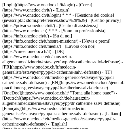
[Login](https://www.onedoc.ch/it/login) - [Cerca]
(https://www.onedoc.ch/it/) - [Login]
(https://www.onedoc.ch/it/login) * * * - [Gestione dei cookie]
(javascript:Didomi.preferences.show%28%29) - [Centro privacy]
(https://privacy.onedoc.ch/it/) - [Centro di assistenza]
(https://www.onedoc.ch) * * * - [Sono un professionista]
(https://info.onedoc.ch/it/) - [Su di noi]
(https://info.onedoc.ch/it/nostra-missione/) - [News e premi]
(https://info.onedoc.ch/it/media/) - [Lavora con noi]
(https://career.onedoc.ch/it)
- [DE]
(https://www.onedoc.ch/de/hausarztin-
allgemeinmedizinerin/estavayer/pypp/dr-catherine-salvi-defrasne) -
[FR](https://www.onedoc.ch/fr/medecin-
generaliste/estavayer/pypp/dr-catherine-salvi-defrasne) - [IT]
(https://www.onedoc.ch/it/medico-generico/estavayer/pypp/dr-
catherine-salvi-defrasne) - [EN](https://www.onedoc.ch/en/general-
practitioner-gp/estavayer/pypp/dr-catherine-salvi-defrasne)
[OneDoc](https://www.onedoc.ch/it/ "Torna alla home page") -
[Deutsch](https://www.onedoc.ch/de/hausarztin-
allgemeinmedizinerin/estavayer/pypp/dr-catherine-salvi-defrasne) -
[Français](https://www.onedoc.ch/fr/medecin-
generaliste/estavayer/pypp/dr-catherine-salvi-defrasne) - [Italiano]
(https://www.onedoc.ch/it/medico-generico/estavayer/pypp/dr-
catherine-salvi-defrasne) - [English]