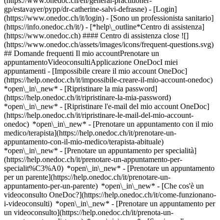
(https://www.onedoc.ch/en/general-practitioner-
gp/estavayer/pypp/dr-catherine-salvi-defrasne)
- [Login]
(https://www.onedoc.ch/it/login) - [Sono un professionista sanitario]
(https://info.onedoc.ch/it/)
- [*help\_outline*Centro di assistenza]
(https://www.onedoc.ch) #### Centro di assistenza close ![]
(https://www.onedoc.ch/assets/images/icons/frequent-questions.svg)
## Domande frequenti Il mio accountPrenotare un
appuntamentoVideoconsultiApplicazione OneDocI miei
appuntamenti - [Impossibile creare il mio account OneDoc]
(https://help.onedoc.ch/it/impossibile-creare-il-mio-account-onedoc)
*open\_in\_new* - [Ripristinare la mia password]
(https://help.onedoc.ch/it/ripristinare-la-mia-password)
*open\_in\_new* - [Ripristinare l'e-mail del mio account OneDoc]
(https://help.onedoc.ch/it/ripristinare-le-mail-del-mio-account-
onedoc) *open\_in\_new*
- [Prenotare un appuntamento con il mio
medico/terapista](https://help.onedoc.ch/it/prenotare-un-
appuntamento-con-il-mio-medico/terapista-abituale)
*open\_in\_new* - [Prenotare un appuntamento per specialità]
(https://help.onedoc.ch/it/prenotare-un-appuntamento-per-
specialit%C3%A0) *open\_in\_new* - [Prenotare un appuntamento
per un parente](https://help.onedoc.ch/it/prenotare-un-
appuntamento-per-un-parente) *open\_in\_new*
- [Che cos'è un
videoconsulto OneDoc?](https://help.onedoc.ch/it/come-funzionano-
i-videoconsulti) *open\_in\_new* - [Prenotare un appuntamento per
un videoconsulto](https://help.onedoc.ch/it/prenota-un-