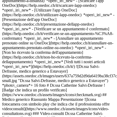
appuntamento-a-distanza) *open\_in\_new*
- [Scaricare l'app
OneDoc](https://help.onedoc.ch/it/scaricare-lapp-onedoc)
*open\_in\_new* - [Utilizzare l'app OneDoc]
(https://help.onedoc.ch/it/utilizzare-lapp-onedoc) *open\_in\_new* -
[Presentazione dell'app OneDoc]
(https://help.onedoc.ch/it/presentazione-dellapp-onedoc)
*open\_in\_new*
- [Verificare se un appuntamento è confermato](https://help.onedoc.ch/it/verificare-se-un-appuntamento-%C3%A8-confermato) *open\_in\_new* - [Annullare un appuntamento prenotato online su OneDoc](https://help.onedoc.ch/it/annullare-un-appuntamento-prenotato-online-su-onedoc) *open\_in\_new* - [Non ho ricevuto la conferma dell'appuntamento](https://help.onedoc.ch/it/non-ho-ricevuto-la-conferma-dellappuntamento) *open\_in\_new* [Vedi tutti i nostri articoli *open\_in\_new*](https://help.onedoc.ch/it/) ![Dr.ssa Salvi-Defrasne, medico generico a Estavayer](https://assets.onedoc.ch/images/users/637a759d2d9da6419ba38cf37ce33978e5c16eff633973c8c0cb21f55c0d42e7-small.jpg "Dr.ssa Salvi-Defrasne, medico generico a Estavayer") *photo\_camera*+ 16 foto # Dr.ssa Catherine Salvi-Defrasne ![Badge che indica un profilo verificato](https://www.onedoc.ch/assets/images/icons/checkmark.svg) ## Medico generico Riassunto Mappa Presentazione ![Icona fotocamera con simbolo play che indica che il professionista offre videoconsulti](https://www.onedoc.ch/assets/images/icons/video-consultations.svg) ### Video-consulti Dr.ssa Catherine Salvi-Defrasne offre video-consulti ![Icona paziente con segno più che indica che il professionista accetta nuovi pazienti](https://www.onedoc.ch/assets/images/icons/new-patients.svg) ### Pazienti accettati Dr.ssa Catherine Salvi-Defrasne accetta nuovi pazienti ![Icona valigetta che annuncia le specialità del professionista](https://www.onedoc.ch/assets/images/icons/specialties.svg) ### Specialità Medicina estetica Micronutrizione Medicina laser Ginecologia e ostetricia Medicina generale Cura estetica ![Icona microscopio che annuncia le aree di competenza in cui il professionista è specializzato](https://www.onedoc.ch/assets/images/icons/expertises.svg) ### Competenze Medicina funzionale Medicina morfologica e anti-invecchiamento Iniezione di tossina botulinica Trattamento delle macchie pigmentate Trattamento delle cicatrici Trattamento anti-rughe Laser estetico Iniezione di plasma ricco di piastrine | PRP | Vampire Lift Iniezione di acido ialuronico Epilazione laser [*arrow\_drop\_down*Vedi di più](https://www.onedoc.ch) ![Segnaposto che annuncia la mappa e le informazioni di accesso dello studio](https://www.onedoc.ch/assets/images/icons/map.svg) ### Mappa e informazioni pratiche #### [Cabinet médico-esthétique de la Dre SALVI-DEFRASNE](https://www.onedoc.ch/it/studio-medico/estavayer/eqlo/cabinet-medico-esthetique-de-la-dre-salvi-defrasne) Champ de Lune 28 1470 Estavayer #### Orari di apertura Attualmente chiuso - Apre giovedì alle 08:00 *expand\_more* Lunedì: 09:00 - 18:00 Martedì: 08:00 - 16:00 Mercoledì: Chiuso Giovedì: 08:00 - 18:00 Venerdì: 08:00 - 13:00 Sabato: Chiuso Domenica: Chiuso ![Icona documento che annuncia la presentazione dello studio](https://www.onedoc.ch/assets/images/icons/presentation.svg) ### Presentazione La dottoressa Salvi-Defrasne e il suo team vi danno il benvenuto presso lo studio di medicina estetica della Broye. Esperta in medicina estetica e medicina ormono-funzionale, vi propone un approccio globale alla salute e alla bellezza, incentrato sulla prevenzione e sull’equilibrio. Appassionata di menopausa e disturbi ormonali in generale, il suo approccio terapeutico si basa sui dati più recenti della ricerca scientifica internazionale, con particolare attenzione ai trattamenti bioidentici. Le iniezioni e i trattamenti estetici mirano a ripristinare un aspetto naturale, elegante e discreto, senza eccessi. Siate i benvenuti. Per fissare un appuntamento tramite OneDoc: - __Sezione “Dott.ssa Salvi-Defrasne__ ”: appuntamenti medici (visite di medicina estetica e medicina funzionale, iniezioni, laser, check-up). - __Sezione “Trattamenti estetici__ ”: trattamenti estetici (trattamenti viso, peeling, epilazione laser, mesoterapia, radiofrequenza, Myoshape). [https://www.onedoc.ch/fr/specialiste-en-soins-esthetiques/estavayer/pcwyn/soins-esthetiques-cabinet-dre-salvi-defrasne](https://www.onedoc.ch/fr/specialiste-en-soins-esthetiques/estavayer/pcwyn/soins-esthetiques-cabinet-dre-salvi-defrasne) [*arrow\_drop\_down*Vedi di più](https://www.onedoc.ch) [![Dr.ssa Salvi-Defrasne, medico generico a Estavayer](https://assets.onedoc.ch/images/users/637a759d2d9da6419ba38cf37ce33978e5c16eff633973c8c0cb21f55c0d42e7-small.jpg "Dr.ssa Salvi-Defrasne, medico generico a Estavayer")](https://assets.onedoc.ch/images/users/637a759d2d9da6419ba38cf37ce33978e5c16eff633973c8c0cb21f55c0d42e7.jpg)[![Cabinet médico-esthétique de la Dre SALVI-DEFRASNE, studio medico a Estavayer](https://assets.onedoc.ch/images/entities/35ca9a3c52a6b632bdb073514bd339445d0560aa8d02c0714bd31c5ac7dfc9c7-small.jpg "Cabinet médico-esthétique de la Dre SALVI-DEFRASNE, studio medico a Estavayer")](https://assets.onedoc.ch/images/entities/35ca9a3c52a6b632bdb073514bd339445d0560aa8d02c0714bd31c5ac7dfc9c7.jpg)[![Cabinet médico-esthétique de la Dre SALVI-DEFRASNE, studio medico a Estavayer](https://assets.onedoc.ch/images/entities/1e2460453ae617be33503f0a5969618123bacfbba5b769c564174895e3e21953-small.jpg "Cabinet médico-esthétique de la Dre SALVI-DEFRASNE, studio medico a Estavayer")](https://assets.onedoc.ch/images/entities/1e2460453ae617be33503f0a5969618123bacfbba5b769c564174895e3e21953.jpg)[![Cabinet médico-esthétique de la Dre SALVI-DEFRASNE, studio medico a Estavayer](https://assets.onedoc.ch/images/entities/bab4ef782e2ce7432a160c337a20c1e09b0b40f62ec3bf078a4e1ad45fda10ad-small.jpg "Cabinet médico-esthétique de la Dre SALVI-DEFRASNE, studio medico a Estavayer")](https://assets.onedoc.ch/images/entities/bab4ef782e2ce7432a160c337a20c1e09b0b40f62ec3bf078a4e1ad45fda10ad.jpg)[![Cabinet médico-esthétique de la Dre SALVI-DEFRASNE, studio medico a Estavayer](https://assets.onedoc.ch/images/entities/7e516292768652c8ae2a3fa1b7fcab39bea20478266497b25665450f4ae46a10-small.jpg "Cabinet médico-esthétique de la Dre SALVI-DEFRASNE, studio medico a Estavayer")](https://assets.onedoc.ch/images/entities/7e516292768652c8ae2a3fa1b7fcab39bea20478266497b25665450f4ae46a10.jpg)[![Cabinet médico-esthétique de la Dre SALVI-DEFRASNE, studio medico a Estavayer](https://assets.onedoc.ch/images/entities/b41ca12f3243594c7ac22da51b2fd679f5ef5d8e0be25733dcdb472e744da346-small.jpg "Cabinet médico-esthétique de la Dre SALVI-DEFRASNE, studio medico a Estavayer")](https://assets.onedoc.ch/images/entities/b41ca12f3243594c7ac22da51b2fd679f5ef5d8e0be25733dcdb472e744da346.jpg)[![Cabinet médico-esthétique de la Dre SALVI-DEFRASNE, studio medico a Estavayer](https://assets.onedoc.ch/images/entities/a5a8d5da000f1cb32255b6e380428733cdc8d6659f63caa92cdd26075f68cc01-small.jpg "Cabinet médico-esthétique de la Dre SALVI-DEFRASNE, studio medico a Estavayer")](https://assets.onedoc.ch/images/entities/a5a8d5da000f1cb32255b6e380428733cdc8d6659f63caa92cdd26075f68cc01.jpg)[![Cabinet médico-esthétique de la Dre SALVI-DEFRASNE, studio medico a Estavayer](https://assets.onedoc.ch/images/entities/d2cd8e4f977b3fc3c990d904151a55044d8e612b48655aab86d65b7e0a01e441-small.jpg "Cabinet médico-esthétique de la Dre SALVI-DEFRASNE, studio medico a Estavayer")](https://assets.onedoc.ch/images/entities/d2cd8e4f977b3fc3c990d904151a55044d8e612b48655aab86d65b7e0a01e441.jpg)[![Cabinet médico-esthétique de la Dre SALVI-DEFRASNE, studio medico a Estavayer](https://assets.onedoc.ch/images/entities/e4eedc0652253ed3455e045036a85d12e12f5c5b48aa61afe631b8d523fb69bb-small.jpg "Cabinet médico-esthétique de la Dre SALVI-DEFRASNE, studio medico a Estavayer")](https://assets.onedoc.ch/images/entities/e4eedc0652253ed3455e045036a85d12e12f5c5b48aa61afe631b8d523fb69bb.jpg)[![Cabinet médico-esthétique de la Dre SALVI-DEFRASNE, studio medico a Estavayer](https://assets.onedoc.ch/images/entities/73b2930ed5d207c2fdad42423a9fb8e564f8f50191a6b760acb16b117606f7a2-small.jpg "Cabinet médico-esthétique de la Dre SALVI-DEFRASNE, studio medico a Estavayer")](https://assets.onedoc.ch/images/entities/73b2930ed5d207c2fdad42423a9fb8e564f8f50191a6b760acb16b117606f7a2.jpg)[![Cabinet médico-esthétique de la Dre SALVI-DEFRASNE, studio medico a Estavayer](https://assets.onedoc.ch/images/entities/ee07d2e738d22d5c8b8b67b1325e5b3d61c4e5926c8d09fe61e7832e6e27b27f-small.jpg "Cabinet médico-esthétique de la Dre SALVI-DEFRASNE, studio medico a Estavayer")](https://assets.onedoc.ch/images/entities/ee07d2e738d22d5c8b8b67b1325e5b3d61c4e5926c8d09fe61e7832e6e27b27f.jpg)[![Cabinet médico-esthétique de la Dre SALVI-DEFRASNE, studio medico a Estavayer](https://assets.onedoc.ch/images/entities/f97376dca26249457587f25b85e380378512f6d8e6b8f61ab96ba0adbb8ced56-small.jpg "Cabinet médico-esthétique de la Dre SALVI-DEFRASNE, studio medico a Estavayer")](https://assets.onedoc.ch/images/entities/f97376dca26249457587f25b85e380378512f6d8e6b8f61ab96ba0adbb8ced56.jpg)[![Cabinet médico-esthétique de la Dre SALVI-DEFRASNE, studio medico a Estavayer](https://assets.onedoc.ch/images/entities/55d3c20c719c950010d339488808b881a61283c7670ff0a53ce14bdfb49f5435-small.jpg "Cabinet médico-esthétique de la Dre SALVI-DEFRASNE, studio medico a Estavayer")](https://assets.onedoc.ch/images/entities/55d3c20c719c950010d339488808b881a61283c7670ff0a53ce14bdfb49f5435.jpg)[![Cabinet médico-esthétique de la Dre SALVI-DEFRASNE, studio medico a Estavayer](https://assets.onedoc.ch/images/entities/037ece64507cdacb3dcc4ae2e2f092b2f88ee4556ed37ed97b15ac0a74d552ef-small.jpg "Cabinet médico-esthétique de la Dre SALVI-DEFRASNE, studio medico a Estavayer")](https://assets.onedoc.ch/images/entities/037ece64507cdacb3dcc4ae2e2f092b2f88ee4556ed37ed97b15ac0a74d552ef.jpg)[![Cabinet médico-esthétique de la Dre SALVI-DEFRASNE, studio medico a Estavayer](https://assets.onedoc.ch/images/entities/4cc613916f3cc2e108aeee063b3feece36d3134cf144d880d07827d0a2719ec4-small.jpg "Cabinet médico-esthétique de la Dre SALVI-DEFRASNE, studio medico a Estavayer")](https://assets.onedoc.ch/images/entities/4cc613916f3cc2e108aeee063b3feece36d3134cf144d880d07827