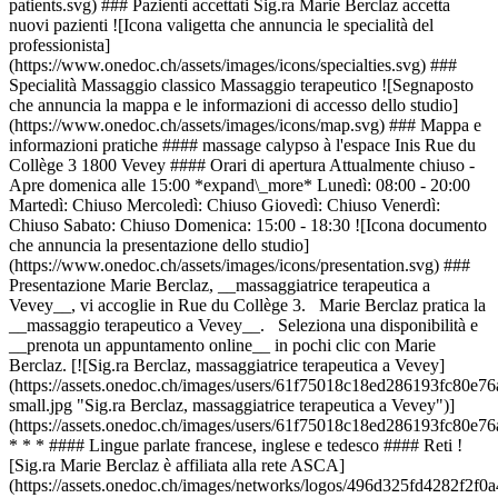
patients.svg) ### Pazienti accettati Sig.ra Marie Berclaz accetta
nuovi pazienti ![Icona valigetta che annuncia le specialità del
professionista]
(https://www.onedoc.ch/assets/images/icons/specialties.svg) ###
Specialità Massaggio classico Massaggio terapeutico ![Segnaposto
che annuncia la mappa e le informazioni di accesso dello studio]
(https://www.onedoc.ch/assets/images/icons/map.svg) ### Mappa e
informazioni pratiche #### massage calypso à l'espace Inis Rue du
Collège 3 1800 Vevey #### Orari di apertura Attualmente chiuso -
Apre domenica alle 15:00 *expand\_more* Lunedì: 08:00 - 20:00
Martedì: Chiuso Mercoledì: Chiuso Giovedì: Chiuso Venerdì:
Chiuso Sabato: Chiuso Domenica: 15:00 - 18:30 ![Icona documento
che annuncia la presentazione dello studio]
(https://www.onedoc.ch/assets/images/icons/presentation.svg) ###
Presentazione Marie Berclaz, __massaggiatrice terapeutica a
Vevey__, vi accoglie in Rue du Collège 3. Marie Berclaz pratica la
__massaggio terapeutico a Vevey__. Seleziona una disponibilità e
__prenota un appuntamento online__ in pochi clic con Marie
Berclaz. [![Sig.ra Berclaz, massaggiatrice terapeutica a Vevey]
(https://assets.onedoc.ch/images/users/61f75018c18ed286193fc80e
small.jpg "Sig.ra Berclaz, massaggiatrice terapeutica a Vevey")]
(https://assets.onedoc.ch/images/users/61f75018c18ed286193fc80e
* * * #### Lingue parlate francese, inglese e tedesco #### Reti !
[Sig.ra Marie Berclaz è affiliata alla rete ASCA]
(https://assets.onedoc.ch/images/networks/logos/496d325fd4282f