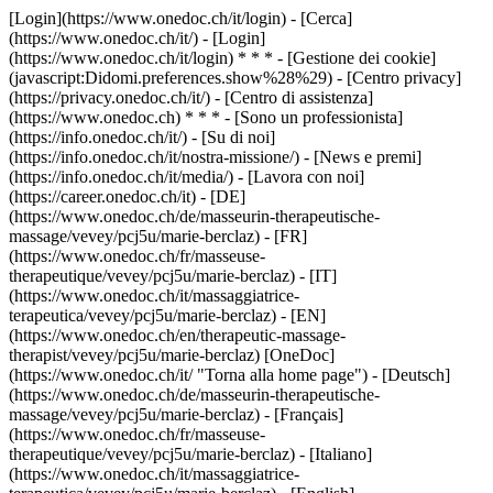
[Login](https://www.onedoc.ch/it/login) - [Cerca]
(https://www.onedoc.ch/it/) - [Login]
(https://www.onedoc.ch/it/login) * * * - [Gestione dei cookie]
(javascript:Didomi.preferences.show%28%29) - [Centro privacy]
(https://privacy.onedoc.ch/it/) - [Centro di assistenza]
(https://www.onedoc.ch) * * * - [Sono un professionista]
(https://info.onedoc.ch/it/) - [Su di noi]
(https://info.onedoc.ch/it/nostra-missione/) - [News e premi]
(https://info.onedoc.ch/it/media/) - [Lavora con noi]
(https://career.onedoc.ch/it)
- [DE]
(https://www.onedoc.ch/de/masseurin-therapeutische-
massage/vevey/pcj5u/marie-berclaz) - [FR]
(https://www.onedoc.ch/fr/masseuse-
therapeutique/vevey/pcj5u/marie-berclaz) - [IT]
(https://www.onedoc.ch/it/massaggiatrice-
terapeutica/vevey/pcj5u/marie-berclaz) - [EN]
(https://www.onedoc.ch/en/therapeutic-massage-
therapist/vevey/pcj5u/marie-berclaz) [OneDoc]
(https://www.onedoc.ch/it/ "Torna alla home page") - [Deutsch]
(https://www.onedoc.ch/de/masseurin-therapeutische-
massage/vevey/pcj5u/marie-berclaz) - [Français]
(https://www.onedoc.ch/fr/masseuse-
therapeutique/vevey/pcj5u/marie-berclaz) - [Italiano]
(https://www.onedoc.ch/it/massaggiatrice-