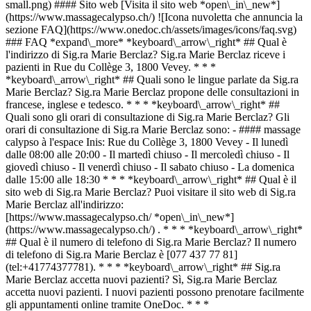
small.png) #### Sito web [Visita il sito web *open\_in\_new*]
(https://www.massagecalypso.ch/) ![Icona nuvoletta che annuncia la
sezione FAQ](https://www.onedoc.ch/assets/images/icons/faq.svg)
### FAQ *expand\_more* *keyboard\_arrow\_right* ## Qual è
l'indirizzo di Sig.ra Marie Berclaz? Sig.ra Marie Berclaz riceve i
pazienti in Rue du Collège 3, 1800 Vevey. * * *
*keyboard\_arrow\_right* ## Quali sono le lingue parlate da Sig.ra
Marie Berclaz? Sig.ra Marie Berclaz propone delle consultazioni in
francese, inglese e tedesco. * * * *keyboard\_arrow\_right* ##
Quali sono gli orari di consultazione di Sig.ra Marie Berclaz? Gli
orari di consultazione di Sig.ra Marie Berclaz sono: - #### massage
calypso à l'espace Inis: Rue du Collège 3, 1800 Vevey - Il lunedì
dalle 08:00 alle 20:00 - Il martedì chiuso - Il mercoledì chiuso - Il
giovedì chiuso - Il venerdì chiuso - Il sabato chiuso - La domenica
dalle 15:00 alle 18:30 * * * *keyboard\_arrow\_right* ## Qual è il
sito web di Sig.ra Marie Berclaz? Puoi visitare il sito web di Sig.ra
Marie Berclaz all'indirizzo:
[https://www.massagecalypso.ch/ *open\_in\_new*]
(https://www.massagecalypso.ch/) . * * * *keyboard\_arrow\_right*
## Qual è il numero di telefono di Sig.ra Marie Berclaz? Il numero
di telefono di Sig.ra Marie Berclaz è [077 437 77 81]
(tel:+41774377781). * * * *keyboard\_arrow\_right* ## Sig.ra
Marie Berclaz accetta nuovi pazienti? Sì, Sig.ra Marie Berclaz
accetta nuovi pazienti. I nuovi pazienti possono prenotare facilmente
gli appuntamenti online tramite OneDoc. * * *