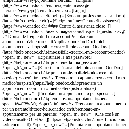
terapeutica/vevey/pcj5u/marie-berclaz) - [English]
(https://www.onedoc.ch/en/therapeutic-massage-
therapist/vevey/pcj5u/marie-berclaz)
- [Login]
(https://www.onedoc.ch/it/login) - [Sono un professionista sanitario]
(https://info.onedoc.ch/it/)
- [*help\_outline*Centro di assistenza]
(https://www.onedoc.ch) #### Centro di assistenza close ![]
(https://www.onedoc.ch/assets/images/icons/frequent-questions.svg)
## Domande frequenti Il mio accountPrenotare un
appuntamentoVideoconsultiApplicazione OneDocI miei
appuntamenti - [Impossibile creare il mio account OneDoc]
(https://help.onedoc.ch/it/impossibile-creare-il-mio-account-onedoc)
*open\_in\_new* - [Ripristinare la mia password]
(https://help.onedoc.ch/it/ripristinare-la-mia-password)
*open\_in\_new* - [Ripristinare l'e-mail del mio account OneDoc]
(https://help.onedoc.ch/it/ripristinare-le-mail-del-mio-account-
onedoc) *open\_in\_new*
- [Prenotare un appuntamento con il mio
medico/terapista](https://help.onedoc.ch/it/prenotare-un-
appuntamento-con-il-mio-medico/terapista-abituale)
*open\_in\_new* - [Prenotare un appuntamento per specialità]
(https://help.onedoc.ch/it/prenotare-un-appuntamento-per-
specialit%C3%A0) *open\_in\_new* - [Prenotare un appuntamento
per un parente](https://help.onedoc.ch/it/prenotare-un-
appuntamento-per-un-parente) *open\_in\_new*
- [Che cos'è un
videoconsulto OneDoc?](https://help.onedoc.ch/it/come-funzionano-
i-videoconsulti) *open\_in\_new* - [Prenotare un appuntamento per