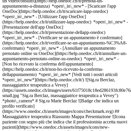
un videoconsulto](https://help.onedoc.ch/it/prenota-un-
appuntamento-a-distanza) *open\_in\_new*
- [Scaricare l'app
OneDoc](https://help.onedoc.ch/it/scaricare-lapp-onedoc)
*open\_in\_new* - [Utilizzare l'app OneDoc]
(https://help.onedoc.ch/it/utilizzare-lapp-onedoc) *open\_in\_new* -
[Presentazione dell'app OneDoc]
(https://help.onedoc.ch/it/presentazione-dellapp-onedoc)
*open\_in\_new*
- [Verificare se un appuntamento è confermato]
(https://help.onedoc.ch/it/verificare-se-un-appuntamento-%C3%A8-
confermato) *open\_in\_new* - [Annullare un appuntamento
prenotato online su OneDoc](https://help.onedoc.ch/it/annullare-un-
appuntamento-prenotato-online-su-onedoc) *open\_in\_new* -
[Non ho ricevuto la conferma dell'appuntamento]
(https://help.onedoc.ch/it/non-ho-ricevuto-la-conferma-
dellappuntamento) *open\_in\_new* [Vedi tutti i nostri articoli
*open\_in\_new*](https://help.onedoc.ch/it/) ![Sig.ra Berclaz,
massaggiatrice terapeutica a Vevey]
(https://assets.onedoc.ch/images/users/61f75018c18ed286193fc80e
small.jpg "Sig.ra Berclaz, massaggiatrice terapeutica a Vevey")
*photo\_camera* # Sig.ra Marie Berclaz ![Badge che indica un
profilo verificato]
(https://www.onedoc.ch/assets/images/icons/checkmark.svg) ##
Massaggiatrice terapeutica Riassunto Mappa Presentazione ![Icona
paziente con segno più che indica che il professionista accetta nuovi
pazienti](https://www.onedoc.ch/assets/images/icons/new-