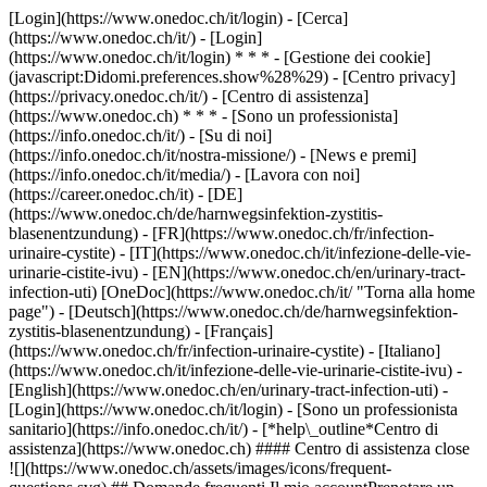
[Login](https://www.onedoc.ch/it/login) - [Cerca]
(https://www.onedoc.ch/it/) - [Login]
(https://www.onedoc.ch/it/login) * * * - [Gestione dei cookie]
(javascript:Didomi.preferences.show%28%29) - [Centro privacy]
(https://privacy.onedoc.ch/it/) - [Centro di assistenza]
(https://www.onedoc.ch) * * * - [Sono un professionista]
(https://info.onedoc.ch/it/) - [Su di noi]
(https://info.onedoc.ch/it/nostra-missione/) - [News e premi]
(https://info.onedoc.ch/it/media/) - [Lavora con noi]
(https://career.onedoc.ch/it)
- [DE]
(https://www.onedoc.ch/de/harnwegsinfektion-zystitis-
blasenentzundung) - [FR](https://www.onedoc.ch/fr/infection-
urinaire-cystite) - [IT](https://www.onedoc.ch/it/infezione-delle-vie-
urinarie-cistite-ivu) - [EN](https://www.onedoc.ch/en/urinary-tract-
infection-uti) [OneDoc](https://www.onedoc.ch/it/ "Torna alla home
page") - [Deutsch](https://www.onedoc.ch/de/harnwegsinfektion-
zystitis-blasenentzundung) - [Français]
(https://www.onedoc.ch/fr/infection-urinaire-cystite) - [Italiano]
(https://www.onedoc.ch/it/infezione-delle-vie-urinarie-cistite-ivu) -
[English](https://www.onedoc.ch/en/urinary-tract-infection-uti)
-
[Login](https://www.onedoc.ch/it/login) - [Sono un professionista
sanitario](https://info.onedoc.ch/it/)
- [*help\_outline*Centro di
assistenza](https://www.onedoc.ch) #### Centro di assistenza close
![](https://www.onedoc.ch/assets/images/icons/frequent-