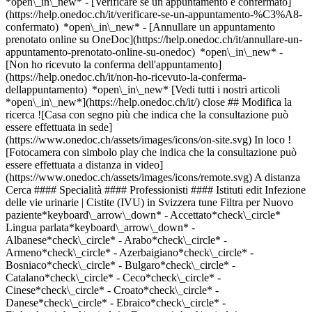
*open\_in\_new*
- [Verificare se un appuntamento è confermato](https://help.onedoc.ch/it/verificare-se-un-appuntamento-%C3%A8-confermato) *open\_in\_new* - [Annullare un appuntamento prenotato online su OneDoc](https://help.onedoc.ch/it/annullare-un-appuntamento-prenotato-online-su-onedoc) *open\_in\_new* - [Non ho ricevuto la conferma dell'appuntamento](https://help.onedoc.ch/it/non-ho-ricevuto-la-conferma-dellappuntamento) *open\_in\_new* [Vedi tutti i nostri articoli *open\_in\_new*](https://help.onedoc.ch/it/) close ## Modifica la ricerca ![Casa con segno più che indica che la consultazione può essere effettuata in sede](https://www.onedoc.ch/assets/images/icons/on-site.svg) In loco ![Fotocamera con simbolo play che indica che la consultazione può essere effettuata a distanza in video](https://www.onedoc.ch/assets/images/icons/remote.svg) A distanza Cerca #### Specialità #### Professionisti #### Istituti edit Infezione delle vie urinarie | Cistite (IVU) in Svizzera tune Filtra per Nuovo paziente*keyboard\_arrow\_down* - Accettato*check\_circle* Lingua parlata*keyboard\_arrow\_down* - Albanese*check\_circle* - Arabo*check\_circle* - Armeno*check\_circle* - Azerbaigiano*check\_circle* - Bosniaco*check\_circle* - Bulgaro*check\_circle* - Catalano*check\_circle* - Ceco*check\_circle* - Cinese*check\_circle* - Croato*check\_circle* - Danese*check\_circle* - Ebraico*check\_circle* - Finlandese*check\_circle* - Francese*check\_circle* - Fulah*check\_circle* - Giapponese*check\_circle* - Greco*check\_circle* - Hindi*check\_circle* - Indonesiano*check\_circle* - Inglese*check\_circle* - Italiano*check\_circle* - Lussemburghese*check\_circle* - Macedone*check\_circle* - Malese*check\_circle* - Olandese*check\_circle* - Persiano*check\_circle* - Polacco*check\_circle* - Portoghese*check\_circle* - Punjabi*check\_circle* - Romancio*check\_circle* - Rumeno*check\_circle* - Russo*check\_circle* - Serbo*check\_circle* - Slovacco*check\_circle* - Sloveno*check\_circle* - Spagnolo*check\_circle* - Svedese*check\_circle* - Tamil*check\_circle* - Tedesco*check\_circle* - Turco*check\_circle* - Ucraino*check\_circle* - Ungherese*check\_circle* - Urdu*check\_circle* - Vietnamita*check\_circle* Sesso*keyboard\_arrow\_down* - Donna*check\_circle* - Uomo*check\_circle* Rete*keyboard\_arrow\_down* - IfA*check\_circle* - Polipraxis*check\_circle* - Amavita*check\_circle* - Ärztenetzwerk Bern*check\_circle* - Hirslanden*check\_circle* - Swiss Medical Network*check\_circle* - ASCA*check\_circle* - RME*check\_circle* - REMED*check\_circle* - mediX*check\_circle* - doccare*check\_circle* - DocNet Säuliamt*check\_circle* - Grisomed*check\_circle* - xundart*check\_circle* - zmed*check\_circle* - Medbase*check\_circle* - hawa - Haus-und Kinderärzte*check\_circle* - Réseau Delta*check\_circle* Disponibilità*keyboard\_arrow\_down* - Disponibile oggi*check\_circle* - Entro i prossimi 3 giorni*check\_circle* - Entro i prossimi 7 giorni*check\_circle* - Entro i prossimi 14 giorni*check\_circle* # __Infezione delle vie urinarie | Cistite (IVU)__ in __Svizzera__: prenota il tuo appuntamento online oggi [![Pharmacieplus des Fontaines, prestazioni sanitarie in farmacia a Carouge](https://assets.onedoc.ch/images/users/f33f8ec01f86542ed85445d6db77c9fd6724be23b68fd02446f976388319aa28-small.jpg "Pharmacieplus des Fontaines, prestazioni sanitarie in farmacia a Carouge")](https://www.onedoc.ch/it/prestazioni-sanitarie-in-farmacia/carouge/pb839/pharmacieplus-des-fontaines) ### [Pharmacieplus des Fontaines](https://www.onedoc.ch/it/prestazioni-sanitarie-in-farmacia/carouge/pb839/pharmacieplus-des-fontaines) ![Badge che indica un profilo verificato](https://www.onedoc.ch/assets/images/icons/checkmark.svg) [Prestazioni sanitarie in farmacia](https://www.onedoc.ch/it/prestazioni-sanitarie-in-farmacia/carouge) [Pharmacieplus des Fontaines](https://www.onedoc.ch/it/farmacia/carouge/e20k/pharmacieplus-des-fontaines) Avenue Vibert 20 1227 Carouge ![Icona paziente con segno più che indica che il professionista accetta nuovi pazienti](https://www.onedoc.ch/assets/images/icons/new-patients.svg)Accetta nuovi pazienti [Prenota un appuntamento](https://www.onedoc.ch/it/prestazioni-sanitarie-in-farmacia/carouge/pb839/pharmacieplus-des-fontaines) Competenze:[Infezione delle vie urinarie | Cistite (IVU)](https://www.onedoc.ch/it/infezione-delle-vie-urinarie-cistite-ivu/carouge), [Prevenzione cardiovascolare | CardioCheck | CardioTest](https://www.onedoc.ch/it/prevenzione-cardiovascolare-cardiocheck-cardiotest/carouge), [Allergia | AllergoTest | Controllo allergie](https://www.onedoc.ch/it/allergia-allergotest-controllo-allergie/carouge), [Screening dello streptococco](https://www.onedoc.ch/it/screening-dello-streptococco/carouge), [Vaccinazione contro l'encefalite da zecche (FSME/TBE)](https://www.onedoc.ch/it/vaccinazione-contro-l-encefalite-da-zecche-fsme-tbe/carouge), [Vaccinazione contro morbillo - orecchioni (parotite) - rosolia (MOR/MMR)](https://www.onedoc.ch/it/vaccinazione-contro-morbillo-orecchioni-parotite-rosolia-mor-mmr/carouge), [Piercing all'orecchio](https://www.onedoc.ch/it/piercing-all-orecchio/carouge), [Vaccinazione contro difterite - tetano - pertosse (DTP)](https://www.onedoc.ch/it/vaccinazione-contro-difterite-tetano-pertosse-dtp/carouge), [Screening del cancro colorettale](https://www.onedoc.ch/it/screening-del-cancro-colorettale/carouge), [Mal di gola | Tonsillite](https://www.onedoc.ch/it/mal-di-gola-tonsillite/carouge), [Misurazione del colesterolo](https://www.onedoc.ch/it/misurazione-del-colesterolo/carouge), [Misurazione del livello di ferro | Ferritina](https://www.onedoc.ch/it/misurazione-del-livello-di-ferro-ferritina/carouge), [Misurazione della glicemia](https://www.onedoc.ch/it/misurazione-della-glicemia/carouge), [Rimozione delle zecche](https://www.onedoc.ch/it/rimozione-delle-zecche/carouge), [Misurazione della pressione sanguigna (arteriosa)](https://www.onedoc.ch/it/misurazione-della-pressione-sanguigna-arteriosa/carouge), [Contraccezione d'emergenza](https://www.onedoc.ch/it/contraccezione-d-emergenza/carouge), [Vaccinazione contro l'herpes zoster (fuoco di Sant’Antonio)](https://www.onedoc.ch/it/vaccinazione-contro-l-herpes-zoster-fuoco-di-sant-antonio/carouge), [Cura delle ferite](https://www.onedoc.ch/it/cura-delle-ferite/carouge), [Misurazione della glicemia a lungo termine | HbA1c](https://www.onedoc.ch/it/misurazione-della-glicemia-a-lungo-termine-hba1c/carouge), [Vaccinazione contro l'epatite A/B](https://www.onedoc.ch/it/vaccinazione-contro-l-epatite-a-b/carouge), [Congiuntivite](https://www.onedoc.ch/it/congiuntivite/carouge), [Consigli di viaggio](https://www.onedoc.ch/it/consigli-di-viaggio/carouge), [Vaccinazione antinfluenzale](https://www.onedoc.ch/it/vaccinazione-antinfluenzale/carouge), [Test dell'HIV](https://www.onedoc.ch/it/test-dell-hiv/carouge)Vedi di più *chevron\_left* sab 08 ago *chevron\_right* Vedi più appuntamenti *error\_outline* Si è verificato un errore durante il caricamento della disponibilità [Riprova](https://www.onedoc.ch) Competenze:[Infezione delle vie urinarie | Cistite (IVU)](https://www.onedoc.ch/it/infezione-delle-vie-urinarie-cistite-ivu/carouge), [Prevenzione cardiovascolare | CardioCheck | CardioTest](https://www.onedoc.ch/it/prevenzione-cardiovascolare-cardiocheck-cardiotest/carouge), [Allergia | AllergoTest | Controllo allergie](https://www.onedoc.ch/it/allergia-allergotest-controllo-allergie/carouge), [Screening dello streptococco](https://www.onedoc.ch/it/screening-dello-streptococco/carouge), [Vaccinazione contro l'encefalite da zecche (FSME/TBE)](https://www.onedoc.ch/it/vaccinazione-contro-l-encefalite-da-zecche-fsme-tbe/carouge), [Vaccinazione contro morbillo - orecchioni (parotite) - rosolia (MOR/MMR)](https://www.onedoc.ch/it/vaccinazione-contro-morbillo-orecchioni-parotite-rosolia-mor-mmr/carouge), [Piercing all'orecchio](https://www.onedoc.ch/it/piercing-all-orecchio/carouge), [Vaccinazione contro difterite - tetano - pertosse (DTP)](https://www.onedoc.ch/it/vaccinazione-contro-difterite-tetano-pertosse-dtp/carouge), [Screening del cancro colorettale](https://www.onedoc.ch/it/screening-del-cancro-colorettale/carouge), [Mal di gola | Tonsillite](https://www.onedoc.ch/it/mal-di-gola-tonsillite/carouge), [Misurazione del colesterolo](https://www.onedoc.ch/it/misurazione-del-colesterolo/carouge), [Misurazione del livello di ferro | Ferritina](https://www.onedoc.ch/it/misurazione-del-livello-di-ferro-ferritina/carouge), [Misurazione della glicemia](https://www.onedoc.ch/it/misurazione-della-glicemia/carouge), [Rimozione delle zecche](https://www.onedoc.ch/it/rimozione-delle-zecche/carouge), [Misurazione della pressione sanguigna (arteriosa)](https://www.onedoc.ch/it/misurazione-della-pressione-sanguigna-arteriosa/carouge), [Contraccezione d'emergenza](https://www.onedoc.ch/it/contraccezione-d-emergenza/carouge), [Vaccinazione contro l'herpes zoster (fuoco di Sant’Antonio)](https://www.onedoc.ch/it/vaccinazione-contro-l-herpes-zoster-fuoco-di-sant-antonio/carouge), [Cura delle ferite](https://www.onedoc.ch/it/cura-delle-ferite/carouge), [Misurazione della glicemia a lungo termine | HbA1c](https://www.onedoc.ch/it/misurazione-della-glicemia-a-lungo-termine-hba1c/carouge), [Vaccinazione contro l'epatite A/B](https://www.onedoc.ch/it/vaccinazione-contro-l-epatite-a-b/carouge), [Congiuntivite](https://www.onedoc.ch/it/congiuntivite/carouge), [Consigli di viaggio](https://www.onedoc.ch/it/consigli-di-viaggio/carouge), [Vaccinazione antinfluenzale](https://www.onedoc.ch/it/vaccinazione-antinfluenzale/carouge), [Test dell'HIV](https://www.onedoc.ch/it/test-dell-hiv/carouge)Vedi di più [![Pharmacie de la Gare de Vevey 7/7, prestazioni sanitarie in farmacia a Vevey](https://assets.onedoc.ch/images/users/22946c03bcb4482947c934c9f506129d1722cf7ed1aeac444f4de7699317e827-small.jpg "Pharmacie de la Gare de Vevey 7/7, prestazioni sanitarie in farmacia a Vevey")]