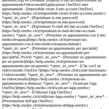
questions.svg) ## Domande frequenti Il mio accountPrenotare un
appuntamentoVideoconsultiApplicazione OneDocI miei
appuntamenti - [Impossibile creare il mio account OneDoc]
(https://help.onedoc.ch/it/impossibile-creare-il-mio-account-onedoc)
*open\_in\_new* - [Ripristinare la mia password]
(https://help.onedoc.ch/it/ripristinare-la-mia-password)
*open\_in\_new* - [Ripristinare l'e-mail del mio account OneDoc]
(https://help.onedoc.ch/it/ripristinare-le-mail-del-mio-account-
onedoc) *open\_in\_new*
- [Prenotare un appuntamento con il mio
medico/terapista](https://help.onedoc.ch/it/prenotare-un-
appuntamento-con-il-mio-medico/terapista-abituale)
*open\_in\_new* - [Prenotare un appuntamento per specialità]
(https://help.onedoc.ch/it/prenotare-un-appuntamento-per-
specialit%C3%A0) *open\_in\_new* - [Prenotare un appuntamento
per un parente](https://help.onedoc.ch/it/prenotare-un-
appuntamento-per-un-parente) *open\_in\_new*
- [Che cos'è un
videoconsulto OneDoc?](https://help.onedoc.ch/it/come-funzionano-
i-videoconsulti) *open\_in\_new* - [Prenotare un appuntamento per
un videoconsulto](https://help.onedoc.ch/it/prenota-un-
appuntamento-a-distanza) *open\_in\_new*
- [Scaricare l'app
OneDoc](https://help.onedoc.ch/it/scaricare-lapp-onedoc)
*open\_in\_new* - [Utilizzare l'app OneDoc]
(https://help.onedoc.ch/it/utilizzare-lapp-onedoc) *open\_in\_new* -
[Presentazione dell'app OneDoc]
(https://help.onedoc.ch/it/presentazione-dellapp-onedoc)