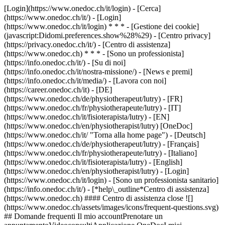
[Login](https://www.onedoc.ch/it/login) - [Cerca]
(https://www.onedoc.ch/it/) - [Login]
(https://www.onedoc.ch/it/login) * * * - [Gestione dei cookie]
(javascript:Didomi.preferences.show%28%29) - [Centro privacy]
(https://privacy.onedoc.ch/it/) - [Centro di assistenza]
(https://www.onedoc.ch) * * * - [Sono un professionista]
(https://info.onedoc.ch/it/) - [Su di noi]
(https://info.onedoc.ch/it/nostra-missione/) - [News e premi]
(https://info.onedoc.ch/it/media/) - [Lavora con noi]
(https://career.onedoc.ch/it)
- [DE]
(https://www.onedoc.ch/de/physiotherapeut/lutry) - [FR]
(https://www.onedoc.ch/fr/physiotherapeute/lutry) - [IT]
(https://www.onedoc.ch/it/fisioterapista/lutry) - [EN]
(https://www.onedoc.ch/en/physiotherapist/lutry) [OneDoc]
(https://www.onedoc.ch/it/ "Torna alla home page") - [Deutsch]
(https://www.onedoc.ch/de/physiotherapeut/lutry) - [Français]
(https://www.onedoc.ch/fr/physiotherapeute/lutry) - [Italiano]
(https://www.onedoc.ch/it/fisioterapista/lutry) - [English]
(https://www.onedoc.ch/en/physiotherapist/lutry)
- [Login]
(https://www.onedoc.ch/it/login) - [Sono un professionista sanitario]
(https://info.onedoc.ch/it/)
- [*help\_outline*Centro di assistenza]
(https://www.onedoc.ch) #### Centro di assistenza close ![]
(https://www.onedoc.ch/assets/images/icons/frequent-questions.svg)
## Domande frequenti Il mio accountPrenotare un