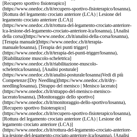
trica/losanna), [Analisi posturale](https://www.onedoc.ch/it/analisi-posturale/losanna)Vedi di più Competenze:[Dry Needling](https://www.onedoc.ch/it/dry-needling/losanna), [Strappo del menisco | Menisco lacerato](https://www.onedoc.ch/it/strappo-del-menisco-menisco-lacerato/losanna), [Monitoraggio dello sportivo](https://www.onedoc.ch/it/monitoraggio-dello-sportivo/losanna), [Recupero sportivo fisioterapico](https://www.onedoc.ch/it/recupero-sportivo-fisioterapico/losanna), [Rottura del legamento crociato anteriore (LCA) | Lesione del legamento crociato anteriore (LCA)](https://www.onedoc.ch/it/rottura-del-legamento-crociato-anteriore-lca-lesione-del-legamento-crociato-anteriore-lca/losanna), [Analisi della corsa](https://www.onedoc.ch/it/analisi-della-corsa/losanna), [Terapia manuale](https://www.onedoc.ch/it/terapia-manuale/losanna), [Terapia dei punti trigger](https://www.onedoc.ch/it/terapia-dei-punti-trigger/losanna), [Riabilitazione muscolo-scheletrica](https://www.onedoc.ch/it/riabilitazione-muscolo-scheletrica/losanna), [Analisi posturale](https://www.onedoc.ch/it/analisi-posturale/losanna)Vedi di più [![Sig.ra Marie-Charlotte Duc, fisioterapista a Losanna](https://assets.onedoc.ch/images/users/3bbda6fc2c6a8e953c1cb0f3df6a71c7fdccbca4bffb7ab8220b714d4194134d-small.png "Sig.ra Marie-Charlotte Duc, fisioterapista a Losanna")](https://www.onedoc.ch/it/fisioterapista/losanna/pcz1s/marie-charlotte-duc) ### [Sig.ra Marie-Charlotte Duc](https://www.onedoc.ch/it/fisioterapista/losanna/pcz1s/marie-charlotte-duc) ![Badge che indica un profilo verificato](https://www.onedoc.ch/assets/images/icons/checkmark.svg) [Fisioterapista](https://www.onedoc.ch/it/fisioterapista/losanna) [Centre therapia Lausanne](https://www.onedoc.ch/it/studio-fisioterapico/losanna/ebdzi/centre-therapia-lausanne) Avenue de Beaumont 9 1012 Losanna ![Icona paziente con segno più che indica che il professionista accetta nuovi pazienti](https://www.onedoc.ch/assets/images/icons/new-patients.svg)Accetta nuovi pazienti [Prenota un appuntamento](https://www.onedoc.ch/it/fisioterapista/losanna/pcz1s/marie-charlotte-duc) Competenze:[Terapia manuale](https://www.onedoc.ch/it/terapia-manuale/losanna), [Riabilitazione del perineo | Riabilitazione post-partum | riabilitazione genitourinaria](https://www.onedoc.ch/it/riabilitazione-del-perineo-riabilitazione-post-partum-riabilitazione-genitourinaria/losanna), [Dry Needling](https://www.onedoc.ch/it/dry-needling/losanna), [Rottura del legamento crociato anteriore (LCA) | Lesione del legamento crociato anteriore (LCA)](https://www.onedoc.ch/it/rottura-del-legamento-crociato-anteriore-lca-lesione-del-legamento-crociato-anteriore-lca/losanna), [Scoliosi](https://www.onedoc.ch/it/scoliosi/losanna), [Allenamento dell'equilibrio](https://www.onedoc.ch/it/allenamento-dell-equilibrio/losanna), [Analisi posturale](https://www.onedoc.ch/it/analisi-posturale/losanna)Vedi di più Competenze:[Terapia manuale](https://www.onedoc.ch/it/terapia-manuale/losanna), [Riabilitazione del perineo | Riabilitazione post-partum | riabilitazione genitourinaria](https://www.onedoc.ch/it/riabilitazione-del-perineo-riabilitazione-post-partum-riabilitazione-genitourinaria/losanna), [Dry Needling](https://www.onedoc.ch/it/dry-needling/losanna), [Rottura del legamento crociato anteriore (LCA) | Lesione del legamento crociato anteriore (LCA)](https://www.onedoc.ch/it/rottura-del-legamento-crociato-anteriore-lca-lesione-del-legamento-crociato-anteriore-lca/losanna), [Scoliosi](https://www.onedoc.ch/it/scoliosi/losanna), [Allenamento dell'equilibrio](https://www.onedoc.ch/it/allenamento-dell-equilibrio/losanna), [Analisi posturale](https://www.onedoc.ch/it/analisi-posturale/losanna)Vedi di più [![Sig. Valérian Debétaz, fisioterapista a Losanna](https://assets.onedoc.ch/images/users/da3f956b7d05fdc86c4cbc9405a057bac817ca1d340d38869d1777b6b138b8c8-small.jpg "Sig. Valérian Debétaz, fisioterapista a Losanna")](https://www.onedoc.ch/it/fisioterapista/losanna/pb62l/valerian-debetaz) ### [Sig. Valérian Debétaz](https://www.onedoc.ch/it/fisioterapista/losanna/pb62l/valerian-debetaz) ![Badge che indica un profilo verificato](https://www.onedoc.ch/assets/images/icons/checkmark.svg) [Fisioterapista](https://www.onedoc.ch/it/fisioterapista/losanna) [Physio 7 Chailly](https://www.onedoc.ch/it/studio-fisioterapico/losanna/eqmk/physio-7-chailly) Avenue de Chailly 1 1012 Losanna ![Icona paziente con segno meno che indica che il professionista non accetta nuovi pazienti](https://www.onedoc.ch/assets/images/icons/no-new-patients.svg)Non accetta nuovi pazienti [Prenota un appuntamento](https://www.onedoc.ch/it/fisioterapista/losanna/pb62l/valerian-debetaz) Competenze:[Monitoraggio dello sportivo](https://www.onedoc.ch/it/monitoraggio-dello-sportivo/losanna), [Artrosi](https://www.onedoc.ch/it/artrosi/losanna), [Strappo del menisco | Menisco lacerato](https://www.onedoc.ch/it/strappo-del-menisco-menisco-lacerato/losanna), [Allenamento dell'equilibrio](https://www.onedoc.ch/it/allenamento-dell-equilibrio/losanna), [Recupero sportivo fisioterapico](https://www.onedoc.ch/it/recupero-sportivo-fisioterapico/losanna), [Rottura del legamento crociato anteriore (LCA) | Lesione del legamento crociato anteriore (LCA)](https://www.onedoc.ch/it/rottura-del-legamento-crociato-anteriore-lca-lesione-del-legamento-crociato-anteriore-lca/losanna), [Analisi della corsa](https://www.onedoc.ch/it/analisi-della-corsa/losanna), [Terapia dei punti trigger](https://www.onedoc.ch/it/terapia-dei-punti-trigger/losanna), [Riabilitazione muscolo-scheletrica](https://www.onedoc.ch/it/riabilitazione-muscolo-scheletrica/losanna), [Analisi posturale](https://www.onedoc.ch/it/analisi-posturale/losanna)Vedi di più Competenze:[Monitoraggio dello sportivo](https://www.onedoc.ch/it/monitoraggio-dello-sportivo/losanna), [Artrosi](https://www.onedoc.ch/it/artrosi/losanna), [Strappo del menisco | Menisco lacerato](https://www.onedoc.ch/it/strappo-del-menisco-menisco-lacerato/losanna), [Allenamento dell'equilibrio](https://www.onedoc.ch/it/allenamento-dell-equilibrio/losanna), [Recupero sportivo fisioterapico](https://www.onedoc.ch/it/recupero-sportivo-fisioterapico/losanna), [Rottura del legamento crociato anteriore (LCA) | Lesione del legamento crociato anteriore (LCA)](https://www.onedoc.ch/it/rottura-del-legamento-crociato-anteriore-lca-lesione-del-legamento-crociato-anteriore-lca/losanna), [Analisi della corsa](https://www.onedoc.ch/it/analisi-della-corsa/losanna), [Terapia dei punti trigger](https://www.onedoc.ch/it/terapia-dei-punti-trigger/losanna), [Riabilitazione muscolo-scheletrica](https://www.onedoc.ch/it/riabilitazione-muscolo-scheletrica/losanna), [Analisi posturale](https://www.onedoc.ch/it/analisi-posturale/losanna)Vedi di più [![Sig. Antonio Gordo-Gonzalez, agopuntore a Losanna](https://assets.onedoc.ch/images/users/09c9e96ad605effadfdd9a3249de8a6713e0f779d39d9f36c014ee62fb5acff0-small.jpg "Sig. Antonio Gordo-Gonzalez, agopuntore a Losanna")](https://www.onedoc.ch/it/agopuntore/losanna/pcrjb/antonio-gordo-gonzalez) ### [Sig. Antonio Gordo-Gonzalez](https://www.onedoc.ch/it/agopuntore/losanna/pcrjb/antonio-gordo-gonzalez) ![Badge che indica un profilo verificato](https://www.onedoc.ch/assets/images/icons/checkmark.svg) [Agopuntore](https://www.onedoc.ch/it/agopuntore/losanna), [Fisioterapista](https://www.onedoc.ch/it/fisioterapista/losanna) [Physio-Ostéo Plus Chailly - Cabinet interdisciplinaire](https://www.onedoc.ch/it/studio-medico-associato/losanna/e922/physio-osteo-plus-chailly-cabinet-interdisciplinaire) Chemin de Rovéréaz 5 1012 Losanna ![Sig. Antonio Gordo-Gonzalez è affiliato alla rete ASCA](https://assets.onedoc.ch/images/networks/logos/496d325fd4282f2f0a46197dd629fd16fcd2d324839e441a2a65aaa74df08a15-small.png) ![Icona paziente con segno più che indica che il professionista accetta nuovi pazienti](https://www.onedoc.ch/assets/images/icons/new-patients.svg)Accetta nuovi pazienti [Prenota un appuntamento](https://www.onedoc.ch/it/agopuntore/losanna/pcrjb/antonio-gordo-gonzalez) Competenze:[Dry Needling](https://www.onedoc.ch/it/dry-needling/losanna), [Allenamento dell'equilibrio](https://www.onedoc.ch/it/allenamento-dell-equilibrio/losanna), [Recupero sportivo fisioterapico](https://www.onedoc.ch/it/recupero-sportivo-fisioterapico/losanna), [Analisi posturale](https://www.onedoc.ch/it/analisi-posturale/losanna), [Riabilitazione muscolo-scheletrica](https://www.onedoc.ch/it/riabilitazione-muscolo-scheletrica/losanna), [Cervicalgia](https://www.onedoc.ch/it/cervicalgia/losanna)Vedi di più Competenze:[Dry Needling](https://www.onedoc.ch/it/dry-needling/losanna), [Allenamento dell'equilibrio](https://www.onedoc.ch/it/allenamento-dell-equilibrio/losanna), [Recupero sportivo fisioterapico](https://www.onedoc.ch/it/recupero-sportivo-fisioterapico/losanna), [Analisi posturale](https://www.onedoc.ch/it/analisi-posturale/losanna), [Riabilitazione muscolo-scheletrica](https://www.onedoc.ch/it/riabilitazione-muscolo-scheletrica/losanna), [Cervicalgia](https://www.onedoc.ch/it/cervicalgia/losanna)Vedi di più [![Sig.ra Gloria Costantini, fisioterapista a Losanna](https://assets.onedoc.ch/images/users/641c37f2d996441a4d05fa5a71edb7dba25a7e11de6cf63e9fcec65760ef015f-small.jpg "Sig.ra Gloria Costantini, fisioterapista a Losanna")](https://www.onedoc.ch/it/fisioterapista/losanna/pc04b/gloria-costantini) ### [Sig.ra Gloria Costantini](https://www.onedoc.ch/it/fisioterapista/losanna/pc04b/gloria-costantini) ![Badge che indica un profilo verificato](https://www.onedoc.ch/assets/images/icons/checkmark.svg) [Fisioterapista](https://www.onedoc.ch/it/fisioterapista/losanna) [Physio 7 Chailly](https://www.onedoc.ch/it/studio-fisioterapico/losanna/eqmk/physio-7-chailly) Avenue de Chailly 1 1012 Losanna ![Icona paziente con segno meno che indica che il professionista non accetta nuovi pazienti](https://www.onedoc.ch/assets/images/icons/no-new-patients.s