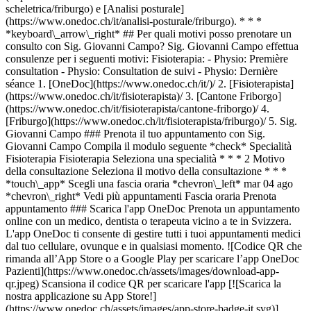
scheletrica/friburgo) e [Analisi posturale]
(https://www.onedoc.ch/it/analisi-posturale/friburgo). * * *
*keyboard\_arrow\_right* ## Per quali motivi posso prenotare un
consulto con Sig. Giovanni Campo? Sig. Giovanni Campo effettua
consulenze per i seguenti motivi: Fisioterapia: - Physio: Première
consultation - Physio: Consultation de suivi - Physio: Dernière
séance
1. [OneDoc](https://www.onedoc.ch/it/)/ 2. [Fisioterapista](https://www.onedoc.ch/it/fisioterapista)/ 3. [Cantone Friborgo](https://www.onedoc.ch/it/fisioterapista/cantone-friborgo)/ 4. [Friburgo](https://www.onedoc.ch/it/fisioterapista/friburgo)/ 5. Sig. Giovanni Campo ### Prenota il tuo appuntamento con Sig. Giovanni Campo Compila il modulo seguente *check* Specialità Fisioterapia Fisioterapia Seleziona una specialità * * * 2 Motivo della consultazione Seleziona il motivo della consultazione * * * *touch\_app* Scegli una fascia oraria *chevron\_left* mar 04 ago *chevron\_right* Vedi più appuntamenti Fascia oraria Prenota appuntamento ### Scarica l'app OneDoc Prenota un appuntamento online con un medico, dentista o terapeuta vicino a te in Svizzera. L'app OneDoc ti consente di gestire tutti i tuoi appuntamenti medici dal tuo cellulare, ovunque e in qualsiasi momento. ![Codice QR che rimanda all’App Store o a Google Play per scaricare l’app OneDoc Pazienti](https://www.onedoc.ch/assets/images/download-app-qr.jpeg) Scansiona il codice QR per scaricare l'app [![Scarica la nostra applicazione su App Store!](https://www.onedoc.ch/assets/images/app-store-badge-it.svg)](https://apps.apple.com/ch/app/onedoc/id1592376413?l=fr)[![Scarica la nostra app su Google Play Store!](https://www.onedoc.ch/assets/images/google-play-badge-it.png)](https://play.google.com/store/apps/details?id=ch.onedoc.patient&hl=fr-CH) *keyboard\_arrow\_right* ## Specialità correlate [Fisioterapista a Losanna](https://www.onedoc.ch/it/fisioterapista/losanna)[Fisioterapista a Berna](https://www.onedoc.ch/it/fisioterapista/berna)[Fisioterapista a Thun](https://www.onedoc.ch/it/fisioterapista/thun)[Fisioterapista a Friburgo](https://www.onedoc.ch/it/fisioterapista/friburgo)[Fisioterapista a Vevey](https://www.onedoc.ch/it/fisioterapista/vevey)[Fisioterapista a Bulle](https://www.onedoc.ch/it/fisioterapista/bulle)[Fisioterapista a Montreux](https://www.onedoc.ch/it/fisioterapista/montreux)[Fisioterapista a Yverdon-les-Bains](https://www.onedoc.ch/it/fisioterapista/yverdon-les-bains)[Fisioterapista a Romanel-sur-Lausanne](https://www.onedoc.ch/it/fisioterapista/romanel-sur-lausanne)[Fisioterapista a Echallens](https://www.onedoc.ch/it/fisioterapista/echallens)[Fisioterapista a Épalinges](https://www.onedoc.ch/it/fisioterapista/epalinges)[Fisioterapista a Corcelles-près-Payerne](https://www.onedoc.ch/it/fisioterapista/corcelles-pres-payerne)[Fisioterapista a Payerne](https://www.onedoc.ch/it/fisioterapista/payerne)[Fisioterapista a Neuchâtel](https://www.onedoc.ch/it/fisioterapista/neuchatel)[Fisioterapista a Puidoux](https://www.onedoc.ch/it/fisioterapista/puidoux)[Fisioterapista a Lutry](https://www.onedoc.ch/it/fisioterapista/lutry)[Fisioterapista a Pully](https://www.onedoc.ch/it/fisioterapista/pully)[Fisioterapista a Jorat-Menthue](https://www.onedoc.ch/it/fisioterapista/jorat-menthue)[Fisioterapista a Matran](https://www.onedoc.ch/it/fisioterapista/matran)[Fisioterapista a Corgémont](https://www.onedoc.ch/it/fisioterapista/corgemont)[Fisioterapista a Givisiez](https://www.onedoc.ch/it/fisioterapista/givisiez) *keyboard\_arrow\_right* ## Competenze correlate [Strappo del menisco | Menisco lacerato a Losanna](https://www.onedoc.ch/it/strappo-del-menisco-menisco-lacerato/losanna)[Strappo del menisco | Menisco lacerato a Berna](https://www.onedoc.ch/it/strappo-del-menisco-menisco-lacerato/berna)[Strappo del menisco | Menisco lacerato a Friburgo](https://www.onedoc.ch/it/strappo-del-menisco-menisco-lacerato/friburgo)[Strappo del menisco | Menisco lacerato a Montreux](https://www.onedoc.ch/it/strappo-del-menisco-menisco-lacerato/montreux)[Strappo del menisco | Menisco lacerato a Vevey](https://www.onedoc.ch/it/strappo-del-menisco-menisco-lacerato/vevey)[Strappo del menisco | Menisco lacerato a Bulle](https://www.onedoc.ch/it/strappo-del-menisco-menisco-lacerato/bulle)[Strappo del menisco | Menisco lacerato a Yverdon-les-Bains](https://www.onedoc.ch/it/strappo-del-menisco-menisco-lacerato/yverdon-les-bains)[Strappo del menisco | Menisco lacerato a Puidoux](https://www.onedoc.ch/it/strappo-del-menisco-menisco-lacerato/puidoux)[Strappo del menisco | Menisco lacerato a Pully](https://www.onedoc.ch/it/strappo-del-menisco-menisco-lacerato/pully)[Strappo del menisco | Menisco lacerato a Romanel-sur-Lausanne](https://www.onedoc.ch/it/strappo-del-menisco-menisco-lacerato/romanel-sur-lausanne)[Strappo del menisco | Menisco lacerato a Chexbres](https://www.onedoc.ch/it/strappo-del-menisco-menisco-lacerato/chexbres)[Strappo del menisco | Menisco lacerato a Corcelles-près-Payerne](https://www.onedoc.ch/it/strappo-del-menisco-menisco-lacerato/corcelles-pres-payerne)[Strappo del menisco | Menisco lacerato a Jorat-Menthue](https://www.onedoc.ch/it/strappo-del-menisco-menisco-lacerato/jorat-menthue)[Strappo del menisco | Menisco lacerato a Le Locle](https://www.onedoc.ch/it/strappo-del-menisco-menisco-lacerato/le-locle)[Strappo del menisco | Menisco lacerato a Givisiez](https://www.onedoc.ch/it/strappo-del-menisco-menisco-lacerato/givisiez)[Strappo del menisco | Menisco lacerato a Orbe](https://www.onedoc.ch/it/strappo-del-menisco-menisco-lacerato/orbe)[Strappo del menisco | Menisco lacerato a Payerne](https://www.onedoc.ch/it/strappo-del-menisco-menisco-lacerato/payerne)[Strappo del menisco | Menisco lacerato a Corgémont](https://www.onedoc.ch/it/strappo-del-menisco-menisco-lacerato/corgemont)[Strappo del menisco | Menisco lacerato a Farvagny](https://www.onedoc.ch/it/strappo-del-menisco-menisco-lacerato/farvagny)[Strappo del menisco | Menisco lacerato a Neuchâtel](https://www.onedoc.ch/it/strappo-del-menisco-menisco-lacerato/neuchatel)[Strappo del menisco | Menisco lacerato a Baulmes](https://www.onedoc.ch/it/strappo-del-menisco-menisco-lacerato/baulmes) *keyboard\_arrow\_right* ## Ricerche frequenti [Fisioterapista a Losanna](https://www.onedoc.ch/it/fisioterapista/losanna)[Psicologo a Losanna](https://www.onedoc.ch/it/psicologo/losanna)[Massaggiatore classico a Losanna](https://www.onedoc.ch/it/massaggiatore-classico/losanna)[Osteopata a Losanna](https://www.onedoc.ch/it/osteopata/losanna)[Medico generico a Losanna](https://www.onedoc.ch/it/medico-generico/losanna)[Medico generico a Berna](https://www.onedoc.ch/it/medico-generico/berna)[OB-GYN (ostetrico-ginecologo) a Berna](https://www.onedoc.ch/it/ob-gyn-ostetrico-ginecologo/berna)[Terapista in linfodrenaggio manuale a Losanna](https://www.onedoc.ch/it/terapista-in-linfodrenaggio-manuale/losanna)[Fisioterapista a Berna](https://www.onedoc.ch/it/fisioterapista/berna)[Terapista in riflessologia a Losanna](https://www.onedoc.ch/it/terapista-in-riflessologia/losanna)[Dentista a Losanna](https://www.onedoc.ch/it/dentista/losanna)[Oculista a Losanna](https://www.onedoc.ch/it/oculista/losanna)[Oculista a Berna](https://www.onedoc.ch/it/oculista/berna)[Agopuntore a Losanna](https://www.onedoc.ch/it/agopuntore/losanna)[Massaggiatore terapeutico a Losanna](https://www.onedoc.ch/it/massaggiatore-terapeutico/losanna)[Ipnoterapista a Losanna](https://www.onedoc.ch/it/ipnoterapista/losanna)[Specialista in medicina interna generale a Berna](https://www.onedoc.ch/it/specialista-in-medicina-interna-generale/berna)[Terapista della nutrizione (MCO) a Losanna](https://www.onedoc.ch/it/terapista-della-nutrizione-mco/losanna)[Osteopata a Friburgo](https://www.onedoc.ch/it/osteopata/friburgo)[Naturopata MCO/TEN a Losanna](https://www.onedoc.ch/it/naturopata-mco-ten/losanna)[OB-GYN (ostetrico-ginecologo) a Losanna](https://www.onedoc.ch/it/ob-gyn-ostetrico-ginecologo/losanna) *keyboard\_arrow\_right* ## Cerca un professionista [Elenco dei professionisti](https://www.onedoc.ch/it/elenco) [A](https://www.onedoc.ch/it/elenco/A) [B](https://www.onedoc.ch/it/elenco/B) [C](https://www.onedoc.ch/it/elenco/C) [D](https://www.onedoc.ch/it/elenco/D) [E](https://www.onedoc.ch/it/elenco/E) [F](https://www.onedoc.ch/it/elenco/F) [G](https://www.onedoc.ch/it/elenco/G) [H](https://www.onedoc.ch/it/elenco/H) [I](https://www.onedoc.ch/it/elenco/I) [J](https://www.onedoc.ch/it/elenco/J) [K](https://www.onedoc.ch/it/elenco/K) [L](https://www.onedoc.ch/it/elenco/L) [M](https://www.onedoc.ch/it/elenco/M) [N](https://www.onedoc.ch/it/elenco/N) [O](https://www.onedoc.ch/it/elenco/O) [P](https://www.onedoc.ch/it/elenco/P) [Q](https://www.onedoc.ch/it/elenco/Q) [R](https://www.onedoc.ch/it/elenco/R) [S](https://www.onedoc.ch/it/elenco/S) [T](https://www.onedoc.ch/it/elenco/T) [U](https://www.onedoc.ch/it/elenco/U) [V](https://www.onedoc.ch/it/elenco/V) [W](https://www.onedoc.ch/it/elenco/W) [X](https://www.onedoc.ch/it/elenco/X) [Y](https://www.onedoc.ch/it/elenco/Y) [Z](https://www.onedoc.ch/it/elenco/Z) ## OneDoc [Sono un professionista](https://info.onedoc.ch/it/) [Su di noi](https://info.onedoc.ch/it/nostra-missione/) [News e premi](https://info.onedoc.ch/it/media/) [Lavora con noi](https://career.onedoc.ch/it) [Centro privacy](https://privacy.onedoc.ch/it/) [Gestione dei cookie](javascript:Didomi.preferences.show%28%29) [Centro di assistenza](https://help.onedoc.ch/it/) ## Lingue [Deutsch](https://www.onedoc.ch/de/physiotherapeut/freiburg/pcp0s/giovanni-campo) [Français](https://www.onedoc.ch/fr/physiotherapeute/fribourg/pcp0s/giovanni-campo) [Italiano](https://www.onedoc.ch/it/fisioterapista/friburgo/pcp0s/giovanni-campo) [English](https://www.onedoc.ch/en/physiotherapist/fribourg/pcp0s/giovanni-campo) ## Specialità correlate [Fisioterapista a Losanna](https://www.onedoc.ch/it/fisioterapista/losanna) [Fisioterapista a Berna](https://www.onedoc.ch/it/fisioterapista/berna) [Fisioterapista a Thun](https://www.onedoc.ch/it/fisioterapista/thun) [Fisioterapista a Friburgo](https://www.onedoc.ch/it/fisioterapista/friburgo) [Fisioterapista a Vevey](https://www.onedoc.ch/it/fisioterapista/vevey) [Fisioterapista a Bulle](https://www.onedoc.ch/it/fisioterapista/bulle) [Fisioterap