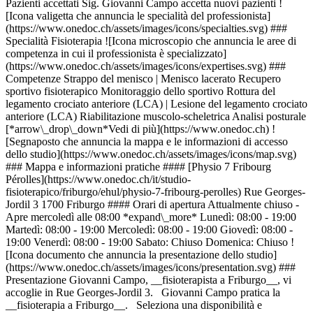
Pazienti accettati Sig. Giovanni Campo accetta nuovi pazienti !
[Icona valigetta che annuncia le specialità del professionista]
(https://www.onedoc.ch/assets/images/icons/specialties.svg) ###
Specialità Fisioterapia ![Icona microscopio che annuncia le aree di
competenza in cui il professionista è specializzato]
(https://www.onedoc.ch/assets/images/icons/expertises.svg) ###
Competenze Strappo del menisco | Menisco lacerato Recupero
sportivo fisioterapico Monitoraggio dello sportivo Rottura del
legamento crociato anteriore (LCA) | Lesione del legamento crociato
anteriore (LCA) Riabilitazione muscolo-scheletrica Analisi posturale
[*arrow\_drop\_down*Vedi di più](https://www.onedoc.ch) !
[Segnaposto che annuncia la mappa e le informazioni di accesso
dello studio](https://www.onedoc.ch/assets/images/icons/map.svg)
### Mappa e informazioni pratiche #### [Physio 7 Fribourg
Pérolles](https://www.onedoc.ch/it/studio-
fisioterapico/friburgo/ehul/physio-7-fribourg-perolles) Rue Georges-
Jordil 3 1700 Friburgo #### Orari di apertura Attualmente chiuso -
Apre mercoledì alle 08:00 *expand\_more* Lunedì: 08:00 - 19:00
Martedì: 08:00 - 19:00 Mercoledì: 08:00 - 19:00 Giovedì: 08:00 -
19:00 Venerdì: 08:00 - 19:00 Sabato: Chiuso Domenica: Chiuso !
[Icona documento che annuncia la presentazione dello studio]
(https://www.onedoc.ch/assets/images/icons/presentation.svg) ###
Presentazione Giovanni Campo, __fisioterapista a Friburgo__, vi
accoglie in Rue Georges-Jordil 3. Giovanni Campo pratica la
__fisioterapia a Friburgo__. Seleziona una disponibilità e