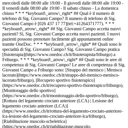
mercoledì dalle 08:00 alle 19:00 - Il giovedì dalle 08:00 alle 19:00 -
Il venerdì dalle 08:00 alle 19:00 - Il sabato chiuso - La domenica
chiuso * * * *keyboard\_arrow\_right* ## Qual è il numero di
telefono di Sig. Giovanni Campo? Il numero di telefono di Sig.
Giovanni Campo è [026 437 17 77](tel:+41264371777). * * *
*keyboard\_arrow\_right* ## Sig. Giovanni Campo accetta nuovi
pazienti? Sì, Sig. Giovanni Campo accetta nuovi pazienti. I nuovi
pazienti possono prenotare facilmente gli appuntamenti online
tramite OneDoc. * * * *keyboard\_arrow\_right* ## Quali sono le
specialità di Sig. Giovanni Campo? Sig. Giovanni Campo pratica
[fisioterapia](https://www.onedoc.ch/it/fisioterapista/friburgo) a
Friburgo. * * * *keyboard\_arrow\_right* ## Quali sono le aree di
competenza di Sig. Giovanni Campo? Le aree di competenza di Sig.
Giovanni Campo a Friburgo sono: [Strappo del menisco | Menisco
lacerato](https://www.onedoc.ch/it/strappo-del-menisco-menisco-
lacerato/friburgo), [Recupero sportivo fisioterapico]
(https://www.onedoc.ch/it/recupero-sportivo-fisioterapico/friburgo),
[Monitoraggio dello sportivo]
(https://www.onedoc.ch/it/monitoraggio-dello-sportivo/friburgo),
[Rottura del legamento crociato anteriore (LCA) | Lesione del
legamento crociato anteriore (LCA)]
(https://www.onedoc.ch/it/rottura-del-legamento-crociato-anteriore-
lca-lesione-del-legamento-crociato-anteriore-lca/friburgo),
[Riabilitazione muscolo-scheletrica]
(https://www.onedoc.ch/it/riabilitazione-muscolo-