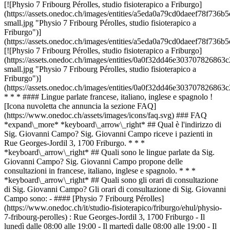
[![Physio 7 Fribourg Pérolles, studio fisioterapico a Friburgo]
(https://assets.onedoc.ch/images/entities/a5eda0a79cd0daeef78f7
small.jpg "Physio 7 Fribourg Pérolles, studio fisioterapico a
Friburgo")]
(https://assets.onedoc.ch/images/entities/a5eda0a79cd0daeef78f7
[![Physio 7 Fribourg Pérolles, studio fisioterapico a Friburgo]
(https://assets.onedoc.ch/images/entities/0a0f32dd46e303707826
small.jpg "Physio 7 Fribourg Pérolles, studio fisioterapico a
Friburgo")]
(https://assets.onedoc.ch/images/entities/0a0f32dd46e3037078268
* * * #### Lingue parlate francese, italiano, inglese e spagnolo !
[Icona nuvoletta che annuncia la sezione FAQ]
(https://www.onedoc.ch/assets/images/icons/faq.svg) ### FAQ
*expand\_more* *keyboard\_arrow\_right* ## Qual è l'indirizzo di
Sig. Giovanni Campo? Sig. Giovanni Campo riceve i pazienti in
Rue Georges-Jordil 3, 1700 Friburgo. * * *
*keyboard\_arrow\_right* ## Quali sono le lingue parlate da Sig.
Giovanni Campo? Sig. Giovanni Campo propone delle
consultazioni in francese, italiano, inglese e spagnolo. * * *
*keyboard\_arrow\_right* ## Quali sono gli orari di consultazione
di Sig. Giovanni Campo? Gli orari di consultazione di Sig. Giovanni
Campo sono: - #### [Physio 7 Fribourg Pérolles]
(https://www.onedoc.ch/it/studio-fisioterapico/friburgo/ehul/physio-
7-fribourg-perolles) : Rue Georges-Jordil 3, 1700 Friburgo - Il
lunedì dalle 08:00 alle 19:00 - Il martedì dalle 08:00 alle 19:00 - Il