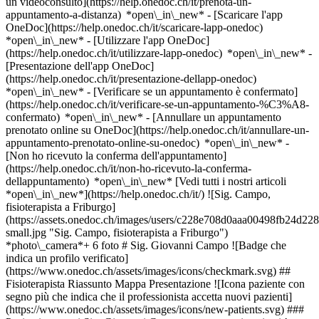
un videoconsulto](https://help.onedoc.ch/it/prenota-un-
appuntamento-a-distanza) *open\_in\_new*
- [Scaricare l'app
OneDoc](https://help.onedoc.ch/it/scaricare-lapp-onedoc)
*open\_in\_new* - [Utilizzare l'app OneDoc]
(https://help.onedoc.ch/it/utilizzare-lapp-onedoc) *open\_in\_new* -
[Presentazione dell'app OneDoc]
(https://help.onedoc.ch/it/presentazione-dellapp-onedoc)
*open\_in\_new*
- [Verificare se un appuntamento è confermato]
(https://help.onedoc.ch/it/verificare-se-un-appuntamento-%C3%A8-
confermato) *open\_in\_new* - [Annullare un appuntamento
prenotato online su OneDoc](https://help.onedoc.ch/it/annullare-un-
appuntamento-prenotato-online-su-onedoc) *open\_in\_new* -
[Non ho ricevuto la conferma dell'appuntamento]
(https://help.onedoc.ch/it/non-ho-ricevuto-la-conferma-
dellappuntamento) *open\_in\_new* [Vedi tutti i nostri articoli
*open\_in\_new*](https://help.onedoc.ch/it/) ![Sig. Campo,
fisioterapista a Friburgo]
(https://assets.onedoc.ch/images/users/c228e708d0aaa00498fb24d
small.jpg "Sig. Campo, fisioterapista a Friburgo")
*photo\_camera*+ 6 foto # Sig. Giovanni Campo ![Badge che
indica un profilo verificato]
(https://www.onedoc.ch/assets/images/icons/checkmark.svg) ##
Fisioterapista Riassunto Mappa Presentazione ![Icona paziente con
segno più che indica che il professionista accetta nuovi pazienti]
(https://www.onedoc.ch/assets/images/icons/new-patients.svg) ###