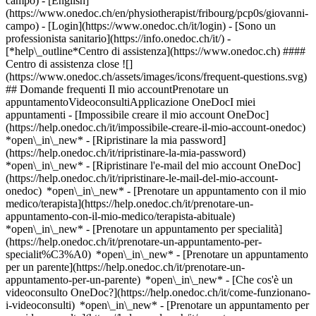
campo) - [English]
(https://www.onedoc.ch/en/physiotherapist/fribourg/pcp0s/giovanni-
campo)
- [Login](https://www.onedoc.ch/it/login) - [Sono un
professionista sanitario](https://info.onedoc.ch/it/)
-
[*help\_outline*Centro di assistenza](https://www.onedoc.ch) ####
Centro di assistenza close ![]
(https://www.onedoc.ch/assets/images/icons/frequent-questions.svg)
## Domande frequenti Il mio accountPrenotare un
appuntamentoVideoconsultiApplicazione OneDocI miei
appuntamenti - [Impossibile creare il mio account OneDoc]
(https://help.onedoc.ch/it/impossibile-creare-il-mio-account-onedoc)
*open\_in\_new* - [Ripristinare la mia password]
(https://help.onedoc.ch/it/ripristinare-la-mia-password)
*open\_in\_new* - [Ripristinare l'e-mail del mio account OneDoc]
(https://help.onedoc.ch/it/ripristinare-le-mail-del-mio-account-
onedoc) *open\_in\_new*
- [Prenotare un appuntamento con il mio
medico/terapista](https://help.onedoc.ch/it/prenotare-un-
appuntamento-con-il-mio-medico/terapista-abituale)
*open\_in\_new* - [Prenotare un appuntamento per specialità]
(https://help.onedoc.ch/it/prenotare-un-appuntamento-per-
specialit%C3%A0) *open\_in\_new* - [Prenotare un appuntamento
per un parente](https://help.onedoc.ch/it/prenotare-un-
appuntamento-per-un-parente) *open\_in\_new*
- [Che cos'è un
videoconsulto OneDoc?](https://help.onedoc.ch/it/come-funzionano-
i-videoconsulti) *open\_in\_new* - [Prenotare un appuntamento per