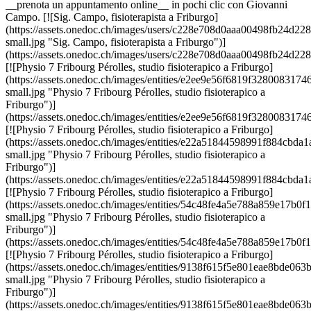
__prenota un appuntamento online__ in pochi clic con Giovanni
Campo. [![Sig. Campo, fisioterapista a Friburgo]
(https://assets.onedoc.ch/images/users/c228e708d0aaa00498fb24d
small.jpg "Sig. Campo, fisioterapista a Friburgo")]
(https://assets.onedoc.ch/images/users/c228e708d0aaa00498fb24d2
[![Physio 7 Fribourg Pérolles, studio fisioterapico a Friburgo]
(https://assets.onedoc.ch/images/entities/e2ee9e56f6819f3280083
small.jpg "Physio 7 Fribourg Pérolles, studio fisioterapico a
Friburgo")]
(https://assets.onedoc.ch/images/entities/e2ee9e56f6819f3280083
[![Physio 7 Fribourg Pérolles, studio fisioterapico a Friburgo]
(https://assets.onedoc.ch/images/entities/e22a51844598991f884c
small.jpg "Physio 7 Fribourg Pérolles, studio fisioterapico a
Friburgo")]
(https://assets.onedoc.ch/images/entities/e22a51844598991f884c
[![Physio 7 Fribourg Pérolles, studio fisioterapico a Friburgo]
(https://assets.onedoc.ch/images/entities/54c48fe4a5e788a859e17
small.jpg "Physio 7 Fribourg Pérolles, studio fisioterapico a
Friburgo")]
(https://assets.onedoc.ch/images/entities/54c48fe4a5e788a859e17
[![Physio 7 Fribourg Pérolles, studio fisioterapico a Friburgo]
(https://assets.onedoc.ch/images/entities/9138f615f5e801eae8bde
small.jpg "Physio 7 Fribourg Pérolles, studio fisioterapico a
Friburgo")]
(https://assets.onedoc.ch/images/entities/9138f615f5e801eae8bde