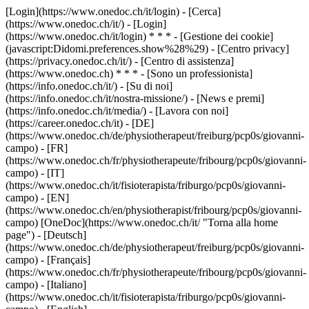
[Login](https://www.onedoc.ch/it/login) - [Cerca]
(https://www.onedoc.ch/it/) - [Login]
(https://www.onedoc.ch/it/login) * * * - [Gestione dei cookie]
(javascript:Didomi.preferences.show%28%29) - [Centro privacy]
(https://privacy.onedoc.ch/it/) - [Centro di assistenza]
(https://www.onedoc.ch) * * * - [Sono un professionista]
(https://info.onedoc.ch/it/) - [Su di noi]
(https://info.onedoc.ch/it/nostra-missione/) - [News e premi]
(https://info.onedoc.ch/it/media/) - [Lavora con noi]
(https://career.onedoc.ch/it)
- [DE]
(https://www.onedoc.ch/de/physiotherapeut/freiburg/pcp0s/giovanni-
campo) - [FR]
(https://www.onedoc.ch/fr/physiotherapeute/fribourg/pcp0s/giovanni-
campo) - [IT]
(https://www.onedoc.ch/it/fisioterapista/friburgo/pcp0s/giovanni-
campo) - [EN]
(https://www.onedoc.ch/en/physiotherapist/fribourg/pcp0s/giovanni-
campo) [OneDoc](https://www.onedoc.ch/it/ "Torna alla home
page") - [Deutsch]
(https://www.onedoc.ch/de/physiotherapeut/freiburg/pcp0s/giovanni-
campo) - [Français]
(https://www.onedoc.ch/fr/physiotherapeute/fribourg/pcp0s/giovanni-
campo) - [Italiano]
(https://www.onedoc.ch/it/fisioterapista/friburgo/pcp0s/giovanni-