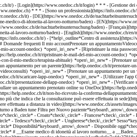
.ch/it/) - [Login](https://www.onedoc.ch/it/login) * * * - [Gestione 
/www.onedoc.ch) * * * - [Sono un professionista](https://info.onedoc.ch/it
eer.onedoc.ch/it)
- [DE](https://www.onedoc.ch/de/nachtarbeitsuntersuc
esame-medico-di-idoneita-al-lavoro-notturno/baden) - [EN](https://ww
s://www.onedoc.ch/de/nachtarbeitsuntersuchung/baden) - [Français](htt
doneita-al-lavoro-notturno/baden) - [English](https://www.onedoc.ch/e
ttps://info.onedoc.ch/it/)
- [*help\_outline*Centro di assistenza](https:
 ## Domande frequenti Il mio accountPrenotare un appuntamentoVideoc
l-mio-account-onedoc) *open\_in\_new* - [Ripristinare la mia password]
ps://help.onedoc.ch/it/ripristinare-le-mail-del-mio-account-onedoc) *
-con-il-mio-medico/terapista-abituale) *open\_in\_new* - [Prenotare un 
 appuntamento per un parente](https://help.onedoc.ch/it/prenotare-
videoconsulti) *open\_in\_new* - [Prenotare un appuntamento per un v
nedoc.ch/it/scaricare-lapp-onedoc) *open\_in\_new* - [Utilizzare l'app
doc.ch/it/presentazione-dellapp-onedoc) *open\_in\_new*
- [Verificare se un appuntamento è confermato](https://help.onedoc.ch/it/verificare-se-un-appuntamento-%C3%A8-confermato) *open\_in\_new* - [Annullare un appuntamento prenotato online su OneDoc](https://help.onedoc.ch/it/annullare-un-appuntamento-prenotato-online-su-onedoc) *open\_in\_new* - [Non ho ricevuto la conferma dell'appuntamento](https://help.onedoc.ch/it/non-ho-ricevuto-la-conferma-dellappuntamento) *open\_in\_new* [Vedi tutti i nostri articoli *open\_in\_new*](https://help.onedoc.ch/it/) close ## Modifica la ricerca ![Casa con segno più che indica che la consultazione può essere effettuata in sede](https://www.onedoc.ch/assets/images/icons/on-site.svg) In loco ![Fotocamera con simbolo play che indica che la consultazione può essere effettuata a distanza in video](https://www.onedoc.ch/assets/images/icons/remote.svg) A distanza Cerca #### Specialità #### Professionisti #### Istituti edit Esame medico di idoneità al lavoro notturno a Baden tune Filtra per Nuovo paziente*keyboard\_arrow\_down* - Accettato*check\_circle* Lingua parlata*keyboard\_arrow\_down* - Bosniaco*check\_circle* - Bulgaro*check\_circle* - Croato*check\_circle* - Francese*check\_circle* - Inglese*check\_circle* - Italiano*check\_circle* - Rumeno*check\_circle* - Serbo*check\_circle* - Spagnolo*check\_circle* - Tedesco*check\_circle* - Ungherese*check\_circle* Sesso*keyboard\_arrow\_down* - Donna*check\_circle* - Uomo*check\_circle* Rete*keyboard\_arrow\_down* - IfA*check\_circle* Disponibilità*keyboard\_arrow\_down* - Disponibile oggi*check\_circle* - Entro i prossimi 3 giorni*check\_circle* - Entr