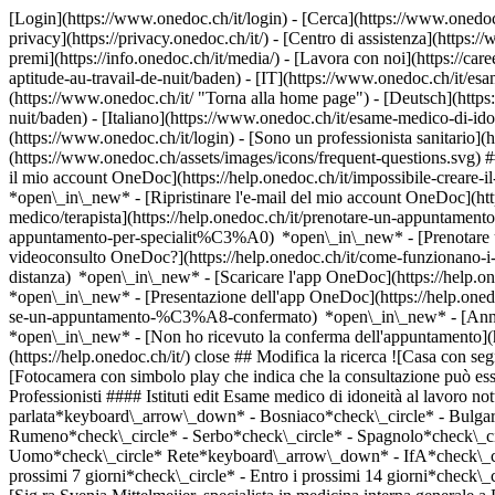
[Login](https://www.onedoc.ch/it/login) - [Cerca](https://www.onedoc
privacy](https://privacy.onedoc.ch/it/) - [Centro di assistenza](https:/
premi](https://info.onedoc.ch/it/media/) - [Lavora con noi](https://car
aptitude-au-travail-de-nuit/baden) - [IT](https://www.onedoc.ch/it/
(https://www.onedoc.ch/it/ "Torna alla home page") - [Deutsch](http
nuit/baden) - [Italiano](https://www.onedoc.ch/it/esame-medico-di-i
(https://www.onedoc.ch/it/login) - [Sono un professionista sanitario](h
(https://www.onedoc.ch/assets/images/icons/frequent-questions.svg)
il mio account OneDoc](https://help.onedoc.ch/it/impossibile-creare-i
*open\_in\_new* - [Ripristinare l'e-mail del mio account OneDoc](htt
medico/terapista](https://help.onedoc.ch/it/prenotare-un-appuntamento
appuntamento-per-specialit%C3%A0) *open\_in\_new* - [Prenotare un
videoconsulto OneDoc?](https://help.onedoc.ch/it/come-funzionano-i-
distanza) *open\_in\_new*
- [Scaricare l'app OneDoc](https://help.o
*open\_in\_new* - [Presentazione dell'app OneDoc](https://help.one