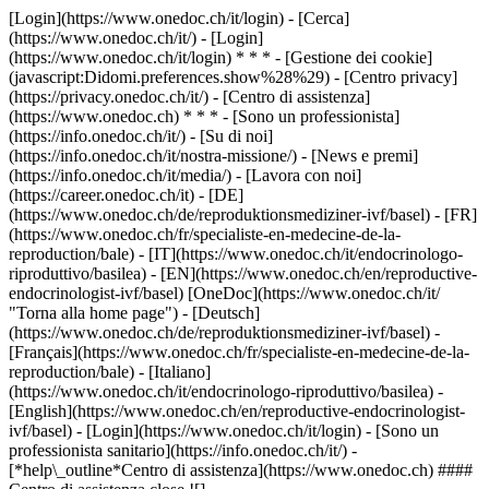
[Login](https://www.onedoc.ch/it/login) - [Cerca]
(https://www.onedoc.ch/it/) - [Login]
(https://www.onedoc.ch/it/login) * * * - [Gestione dei cookie]
(javascript:Didomi.preferences.show%28%29) - [Centro privacy]
(https://privacy.onedoc.ch/it/) - [Centro di assistenza]
(https://www.onedoc.ch) * * * - [Sono un professionista]
(https://info.onedoc.ch/it/) - [Su di noi]
(https://info.onedoc.ch/it/nostra-missione/) - [News e premi]
(https://info.onedoc.ch/it/media/) - [Lavora con noi]
(https://career.onedoc.ch/it)
- [DE]
(https://www.onedoc.ch/de/reproduktionsmediziner-ivf/basel) - [FR]
(https://www.onedoc.ch/fr/specialiste-en-medecine-de-la-
reproduction/bale) - [IT](https://www.onedoc.ch/it/endocrinologo-
riproduttivo/basilea) - [EN](https://www.onedoc.ch/en/reproductive-
endocrinologist-ivf/basel) [OneDoc](https://www.onedoc.ch/it/
"Torna alla home page") - [Deutsch]
(https://www.onedoc.ch/de/reproduktionsmediziner-ivf/basel) -
[Français](https://www.onedoc.ch/fr/specialiste-en-medecine-de-la-
reproduction/bale) - [Italiano]
(https://www.onedoc.ch/it/endocrinologo-riproduttivo/basilea) -
[English](https://www.onedoc.ch/en/reproductive-endocrinologist-
ivf/basel)
- [Login](https://www.onedoc.ch/it/login) - [Sono un
professionista sanitario](https://info.onedoc.ch/it/)
-
[*help\_outline*Centro di assistenza](https://www.onedoc.ch) ####