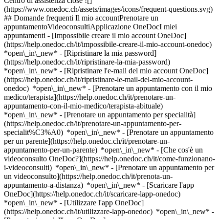
Centro di assistenza close ![]
(https://www.onedoc.ch/assets/images/icons/frequent-questions.svg)
## Domande frequenti Il mio accountPrenotare un
appuntamentoVideoconsultiApplicazione OneDocI miei
appuntamenti - [Impossibile creare il mio account OneDoc]
(https://help.onedoc.ch/it/impossibile-creare-il-mio-account-onedoc)
*open\_in\_new* - [Ripristinare la mia password]
(https://help.onedoc.ch/it/ripristinare-la-mia-password)
*open\_in\_new* - [Ripristinare l'e-mail del mio account OneDoc]
(https://help.onedoc.ch/it/ripristinare-le-mail-del-mio-account-
onedoc) *open\_in\_new*
- [Prenotare un appuntamento con il mio
medico/terapista](https://help.onedoc.ch/it/prenotare-un-
appuntamento-con-il-mio-medico/terapista-abituale)
*open\_in\_new* - [Prenotare un appuntamento per specialità]
(https://help.onedoc.ch/it/prenotare-un-appuntamento-per-
specialit%C3%A0) *open\_in\_new* - [Prenotare un appuntamento
per un parente](https://help.onedoc.ch/it/prenotare-un-
appuntamento-per-un-parente) *open\_in\_new*
- [Che cos'è un
videoconsulto OneDoc?](https://help.onedoc.ch/it/come-funzionano-
i-videoconsulti) *open\_in\_new* - [Prenotare un appuntamento per
un videoconsulto](https://help.onedoc.ch/it/prenota-un-
appuntamento-a-distanza) *open\_in\_new*
- [Scaricare l'app
OneDoc](https://help.onedoc.ch/it/scaricare-lapp-onedoc)
*open\_in\_new* - [Utilizzare l'app OneDoc]
(https://help.onedoc.ch/it/utilizzare-lapp-onedoc) *open\_in\_new* -