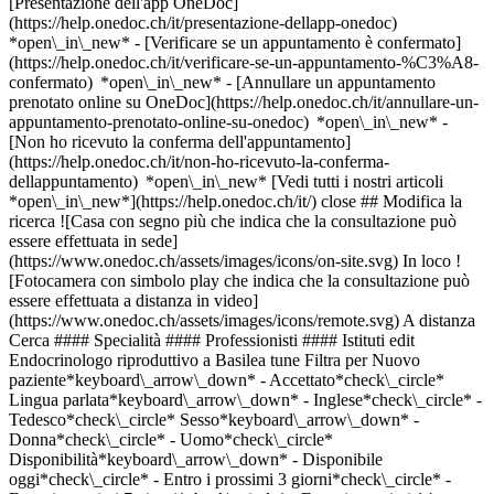
[Presentazione dell'app OneDoc]
(https://help.onedoc.ch/it/presentazione-dellapp-onedoc)
*open\_in\_new*
- [Verificare se un appuntamento è confermato](https://help.onedoc.ch/it/verificare-se-un-appuntamento-%C3%A8-confermato) *open\_in\_new* - [Annullare un appuntamento prenotato online su OneDoc](https://help.onedoc.ch/it/annullare-un-appuntamento-prenotato-online-su-onedoc) *open\_in\_new* - [Non ho ricevuto la conferma dell'appuntamento](https://help.onedoc.ch/it/non-ho-ricevuto-la-conferma-dellappuntamento) *open\_in\_new* [Vedi tutti i nostri articoli *open\_in\_new*](https://help.onedoc.ch/it/) close ## Modifica la ricerca ![Casa con segno più che indica che la consultazione può essere effettuata in sede](https://www.onedoc.ch/assets/images/icons/on-site.svg) In loco ![Fotocamera con simbolo play che indica che la consultazione può essere effettuata a distanza in video](https://www.onedoc.ch/assets/images/icons/remote.svg) A distanza Cerca #### Specialità #### Professionisti #### Istituti edit Endocrinologo riproduttivo a Basilea tune Filtra per Nuovo paziente*keyboard\_arrow\_down* - Accettato*check\_circle* Lingua parlata*keyboard\_arrow\_down* - Inglese*check\_circle* - Tedesco*check\_circle* Sesso*keyboard\_arrow\_down* - Donna*check\_circle* - Uomo*check\_circle* Disponibilità*keyboard\_arrow\_down* - Disponibile oggi*check\_circle* - Entro i prossimi 3 giorni*check\_circle* - Entro i prossimi 7 giorni*check\_circle* - Entro i prossimi 14 giorni*check\_circle* # __Endocrinologo riproduttivo__ a __Basilea__: prenota il tuo appuntamento online oggi ## 8 risultati a Basilea [![Dr. James Geiger, endocrinologo riproduttivo a Basilea](https://assets.onedoc.ch/images/users/cc6cd96cad944cfaad8a9e018f82ba873e3c0327500fbc076e161baaf519bc2a-small.jpg "Dr. James Geiger, endocrinologo riproduttivo a Basilea")](https://www.onedoc.ch/it/endocrinologo-riproduttivo/basilea/pcnz1/dr-james-geiger) ### [Dr. James Geiger](https://www.onedoc.ch/it/endocrinologo-riproduttivo/basilea/pcnz1/dr-james-geiger) Endocrinologo riproduttivo [Universitätsspital Basel - Frauenklinik](https://www.onedoc.ch/it/clinica/basilea/e8qh/universitatsspital-basel-frauenklinik) Vogesenstrasse 134 4056 Basilea ![Icona paziente con segno più che indica che il professionista accetta nuovi pazienti](https://www.onedoc.ch/assets/images/icons/new-patients.svg)Accetta nuovi pazienti [Prenota un appuntamento](https://www.onedoc.ch/it/endocrinologo-riproduttivo/basilea/pcnz1/dr-james-geiger) *chevron\_left* dom 02 ago *chevron\_right* Vedi più appuntamenti *error\_outline* Si è verificato un errore durante il caricamento della disponibilità [Riprova](https://www.onedoc.ch) [![Dr.ssa med. Eva Sift, endocrinologa riproduttiva a Basilea](https://assets.onedoc.ch/images/users/accbbf4fd37567d76ea6464320889a32936bb2f9470f75ea3ee77627d6310449-small.jpg "Dr.ssa med. Eva Sift, endocrinologa riproduttiva a Basilea")](https://www.onedoc.ch/it/endocrinologa-riproduttiva/basilea/pcsuo/dr-med-eva-sift) ### [Dr.ssa med. Eva Sift](https://www.onedoc.ch/it/endocrinologa-riproduttiva/basilea/pcsuo/dr-med-eva-sift) Endocrinologa riproduttiva [Universitätsspital Basel - Frauenklinik](https://www.onedoc.ch/it/clinica/basilea/e8qh/universitatsspital-basel-frauenklinik) Vogesenstrasse 134 4056 Basilea ![Icona paziente con segno più che indica che il professionista accetta nuovi pazienti](https://www.onedoc.ch/assets/images/icons/new-patients.svg)Accetta nuovi pazienti [Prenota un appuntamento](https://www.onedoc.ch/it/endocrinologa-riproduttiva/basilea/pcsuo/dr-med-eva-sift) *chevron\_left* dom 02 ago *chevron\_right* Vedi più appuntamenti *error\_outline* Si è verificato un errore durante il caricamento della disponibilità [Riprova](https://www.onedoc.ch) [![Dr.ssa Kyra Johanna Von Horn, endocrinologa riproduttiva a Basilea](https://assets.onedoc.ch/images/users/3d73b8b46b56071a3454d12efb812a9635d5fade767ed9c2263779b75ca3ff60-small.jpg "Dr.ssa Kyra Johanna Von Horn, endocrinologa riproduttiva a Basilea")](https://www.onedoc.ch/it/endocrinologa-riproduttiva/basilea/pcr7u/dr-kyra-johanna-von-horn) ### [Dr.ssa Kyra Johanna Von Horn](https://www.onedoc.ch/it/endocrinologa-riproduttiva/basilea/pcr7u/dr-kyra-johanna-von-horn) ![Badge che indica un profilo verificato](https://www.onedoc.ch/assets/images/icons/checkmark.svg) Endocrinologa riproduttiva [Universitätsspital Basel - Frauenklinik](https://www.onedoc.ch/it/clinica/basilea/e8qh/universitatsspital-basel-frauenklinik) Vogesenstrasse 134 4056 Basilea ![Icona paziente con segno più che indica che il professionista accetta nuovi pazienti](https://www.onedoc.ch/assets/images/icons/new-patients.svg)Accetta nuovi pazienti [Prenota un appuntamento](https://www.onedoc.ch/it/endocrinologa-riproduttiva/basilea/pcr7u/dr-kyra-johanna-von-horn) *chevron\_left* dom 02 ago *chevron\_right* Vedi più appuntamenti *error\_outline* Si è verificato un errore durante il caricamento della disponibilità [Riprova](https://www.onedoc.ch) [![Dr. Philipp Quaas, endocrinologo riproduttivo a Basilea](https://assets.onedoc.ch/images/users/3bcb25daa955d877077b0352e0439861f650554f595921ea0df4af0a23d91ffc-small.png "Dr. Philipp Quaas, endocrinologo riproduttivo a Basilea")](https://www.onedoc.ch/it/endocrinologo-riproduttivo/basilea/pcodf/dr-philipp-quaas) ### [Dr. Philipp Quaas](https://www.onedoc.ch/it/endocrinologo-riproduttivo/basilea/pcodf/dr-philipp-quaas) Endocrinologo riproduttivo [Universitätsspital Basel - Frauenklinik](https://www.onedoc.ch/it/clinica/basilea/e8qh/universitatsspital-basel-frauenklinik) Vogesenstrasse 134 4056 Basilea ![Icona paziente con segno più che indica che il professionista accetta nuovi pazienti](https://www.onedoc.ch/assets/images/icons/new-patients.svg)Accetta nuovi pazienti [Prenota un appuntamento](https://www.onedoc.ch/it/endocrinologo-riproduttivo/basilea/pcodf/dr-philipp-quaas) *chevron\_left* dom 02 ago *chevron\_right* Vedi più appuntamenti *error\_outline* Si è verificato un errore durante il caricamento della disponibilità [Riprova](https://www.onedoc.ch) [![Dr.ssa Selina Fricke, endocrinologa riproduttiva a Basilea](https://assets.onedoc.ch/images/users/d2c510828e5b4b9a30c50871bae13f8fe5a75307d074e041259d4933528ffd8b-small.png "Dr.ssa Selina Fricke, endocrinologa riproduttiva a Basilea")](https://www.onedoc.ch/it/endocrinologa-riproduttiva/basilea/pc2zv/dr-selina-fricke) ### [Dr.ssa Selina Fricke](https://www.onedoc.ch/it/endocrinologa-riproduttiva/basilea/pc2zv/dr-selina-fricke) ![Badge che indica un profilo verificato](https://www.onedoc.ch/assets/images/icons/checkmark.svg) Endocrinologa riproduttiva [Universitätsspital Basel - Frauenklinik](https://www.onedoc.ch/it/clinica/basilea/e8qh/universitatsspital-basel-frauenklinik) Vogesenstrasse 134 4056 Basilea ![Icona paziente con segno più che indica che il professionista accetta nuovi pazienti](https://www.onedoc.ch/assets/images/icons/new-patients.svg)Accetta nuovi pazienti [Prenota un appuntamento](https://www.onedoc.ch/it/endocrinologa-riproduttiva/basilea/pc2zv/dr-selina-fricke) Competenze:[Monitoraggio gravidanza](https://www.onedoc.ch/it/monitoraggio-gravidanza/basilea), [Infertilità](https://www.onedoc.ch/it/infertilita/basilea)Vedi di più *chevron\_left* dom 02 ago *chevron\_right* Vedi più appuntamenti *error\_outline* Si è verificato un errore durante il caricamento della disponibilità [Riprova](https://www.onedoc.ch) Competenze:[Monitoraggio gravidanza](https://www.onedoc.ch/it/monitoraggio-gravidanza/basilea), [Infertilità](https://www.onedoc.ch/it/infertilita/basilea)Vedi di più [![Dr.ssa Bettina Keller Dühsler, endocrinologa riproduttiva a Basilea](https://assets.onedoc.ch/images/users/ac31f06eb0f739f624824df809d57bdb5dcecf54fd8c36f5133b259408ba4d5f-small.jpg "Dr.ssa Bettina Keller Dühsler, endocrinologa riproduttiva a Basilea")](https://www.onedoc.ch/it/endocrinologa-riproduttiva/basilea/pcr7r/dr-bettina-keller-duhsler) ### [Dr.ssa Bettina Keller Dühsler](https://www.onedoc.ch/it/endocrinologa-riproduttiva/basilea/pcr7r/dr-bettina-keller-duhsler) ![Badge che indica un profilo verificato](https://www.onedoc.ch/assets/images/icons/checkmark.svg) Endocrinologa riproduttiva [Universitätsspital Basel - Frauenklinik](https://www.onedoc.ch/it/clinica/basilea/e8qh/universitatsspital-basel-frauenklinik) Vogesenstrasse 134 4056 Basilea ![Icona paziente con segno più che indica che il professionista accetta nuovi pazienti](https://www.onedoc.ch/assets/images/icons/new-patients.svg)Accetta nuovi pazienti [Prenota un appuntamento](https://www.onedoc.ch/it/endocrinologa-riproduttiva/basilea/pcr7r/dr-bettina-keller-duhsler) [![Dr.ssa med. Ursula Gobrecht, endocrinologa riproduttiva a Basilea](https://assets.onedoc.ch/images/users/8beaa140af5415f491773f0f5b740bd08cc2706379092c8653b92d0d866a0c46-small.jpg "Dr.ssa med. Ursula Gobrecht, endocrinologa riproduttiva a Basilea")](https://www.onedoc.ch/it/endocrinologa-riproduttiva/basilea/pcnz0/dr-med-ursula-gobrecht) ### [Dr.ssa med. Ursula Gobrecht](https://www.onedoc.ch/it/endocrinologa-riproduttiva/basilea/pcnz0/dr-med-ursula-gobrecht) Endocrinologa riproduttiva [Universitätsspital Basel - Frauenklinik](https://www.onedoc.ch/it/clinica/basilea/e8qh/universitatsspital-basel-frauenklinik) Vogesenstrasse 134 4056 Basilea ![Icona paziente con segno più che indica che il professionista accetta nuovi pazienti](https://www.onedoc.ch/assets/images/icons/new-patients.svg)Accetta nuovi pazienti [Prenota un appuntamento](https://www.onedoc.ch/it/endocrinologa-riproduttiva/basilea/pcnz0/dr-med-ursula-gobrecht) [![Dr.ssa Giuseppina De Napoli, endocrinologa riproduttiva a Basilea](https://assets.onedoc.ch/images/users/d4593684ea56e6d908890be62e4ad26523bcfe19e662eaef33a77a4a9925b91b-small.jpg "Dr.ssa Giuseppina De Napoli, endocrinologa riproduttiva a Basilea")](https://www.onedoc.ch/it/endocrinologa-riproduttiva/basilea/pcr7s/dr-giuseppina-de-napoli) ### [Dr.ssa Giuseppina De Napoli](ht