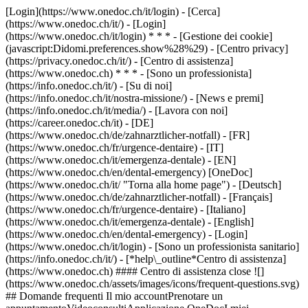
[Login](https://www.onedoc.ch/it/login) - [Cerca]
(https://www.onedoc.ch/it/) - [Login]
(https://www.onedoc.ch/it/login) * * * - [Gestione dei cookie]
(javascript:Didomi.preferences.show%28%29) - [Centro privacy]
(https://privacy.onedoc.ch/it/) - [Centro di assistenza]
(https://www.onedoc.ch) * * * - [Sono un professionista]
(https://info.onedoc.ch/it/) - [Su di noi]
(https://info.onedoc.ch/it/nostra-missione/) - [News e premi]
(https://info.onedoc.ch/it/media/) - [Lavora con noi]
(https://career.onedoc.ch/it)
- [DE]
(https://www.onedoc.ch/de/zahnarztlicher-notfall) - [FR]
(https://www.onedoc.ch/fr/urgence-dentaire) - [IT]
(https://www.onedoc.ch/it/emergenza-dentale) - [EN]
(https://www.onedoc.ch/en/dental-emergency) [OneDoc]
(https://www.onedoc.ch/it/ "Torna alla home page") - [Deutsch]
(https://www.onedoc.ch/de/zahnarztlicher-notfall) - [Français]
(https://www.onedoc.ch/fr/urgence-dentaire) - [Italiano]
(https://www.onedoc.ch/it/emergenza-dentale) - [English]
(https://www.onedoc.ch/en/dental-emergency)
- [Login]
(https://www.onedoc.ch/it/login) - [Sono un professionista sanitario]
(https://info.onedoc.ch/it/)
- [*help\_outline*Centro di assistenza]
(https://www.onedoc.ch) #### Centro di assistenza close ![]
(https://www.onedoc.ch/assets/images/icons/frequent-questions.svg)
## Domande frequenti Il mio accountPrenotare un