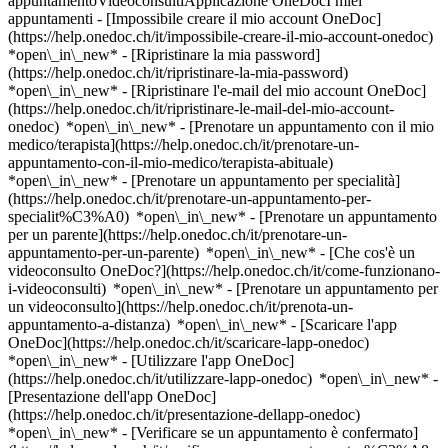
appuntamentoVideoconsultiApplicazione OneDocI miei
appuntamenti - [Impossibile creare il mio account OneDoc]
(https://help.onedoc.ch/it/impossibile-creare-il-mio-account-onedoc)
*open\_in\_new* - [Ripristinare la mia password]
(https://help.onedoc.ch/it/ripristinare-la-mia-password)
*open\_in\_new* - [Ripristinare l'e-mail del mio account OneDoc]
(https://help.onedoc.ch/it/ripristinare-le-mail-del-mio-account-
onedoc) *open\_in\_new*
- [Prenotare un appuntamento con il mio
medico/terapista](https://help.onedoc.ch/it/prenotare-un-
appuntamento-con-il-mio-medico/terapista-abituale)
*open\_in\_new* - [Prenotare un appuntamento per specialità]
(https://help.onedoc.ch/it/prenotare-un-appuntamento-per-
specialit%C3%A0) *open\_in\_new* - [Prenotare un appuntamento
per un parente](https://help.onedoc.ch/it/prenotare-un-
appuntamento-per-un-parente) *open\_in\_new*
- [Che cos'è un
videoconsulto OneDoc?](https://help.onedoc.ch/it/come-funzionano-
i-videoconsulti) *open\_in\_new* - [Prenotare un appuntamento per
un videoconsulto](https://help.onedoc.ch/it/prenota-un-
appuntamento-a-distanza) *open\_in\_new*
- [Scaricare l'app
OneDoc](https://help.onedoc.ch/it/scaricare-lapp-onedoc)
*open\_in\_new* - [Utilizzare l'app OneDoc]
(https://help.onedoc.ch/it/utilizzare-lapp-onedoc) *open\_in\_new* -
[Presentazione dell'app OneDoc]
(https://help.onedoc.ch/it/presentazione-dellapp-onedoc)
*open\_in\_new*
- [Verificare se un appuntamento è confermato](https://help.onedoc.ch/it/verificare-se-un-appuntamento-%C3%A8-confermato) *open\_in\_new* - [Annullare un appuntamento prenotato online su OneDoc](https://help.onedoc.ch/it/annullare-un-appuntamento-prenotato-online-su-onedoc) *open\_in\_new* - [Non ho ricevuto la conferma dell'appuntamento](https://help.onedoc.ch/it/non-ho-ricevuto-la-conferma-dellappuntamento) *open\_in\_new* [Vedi tutti i nostri articoli *open\_in\_new*](https://help.onedoc.ch/it/) close ## Modifica la ricerca ![Casa con segno più che indica che la consultazione può essere effettuata in sede](https://www.onedoc.ch/assets/images/icons/on-site.svg) In loco ![Fotocamera con simbolo play che indica che la consultazione può essere effettuata a distanza in video](https://www.onedoc.ch/assets/images/icons/remote.svg) A distanza Cerca #### Specialità #### Professionisti #### Istituti edit Emergenza dentale in Svizzera tune Filtra per Nuovo paziente*keyboard\_arrow\_down* - Accettato*check\_circle* Lingua parlata*keyboard\_arrow\_down* - Albanese*check\_circle* - Arabo*check\_circle* - Armeno*check\_circle* - Catalano*check\_circle* - Croato*check\_circle* - Danese*check\_circle* - Francese*check\_circle* - Greco*check\_circle* - Inglese*check\_circle* - Italiano*check\_circle* - Lussemburghese*check\_circle* - Olandese*check\_circle* - Persiano*check\_circle* - Portoghese*check\_circle* - Rumeno*check\_circle* - Russo*check\_circle* - Serbo*check\_circle* - Spagnolo*check\_circle* - Svedese*check\_circle* - Tedesco*check\_circle* - Turco*check\_circle* Sesso*keyboard\_arrow\_down* - Donna*check\_circle* - Uomo*check\_circle* Rete*keyboard\_arrow\_down* - Hirslanden*check\_circle* Disponibilità*keyboard\_arrow\_down* - Disponibile oggi*check\_circle* - Entro i prossimi 3 giorni*check\_circle* - Entro i prossimi 7 giorni*check\_circle* - Entro i prossimi 14 giorni*check\_circle* # __Emergenza dentale__ in __Svizzera__: prenota il tuo appuntamento online oggi [![Dr. med. dent. Nenad Antic, dentista a Basilea](https://assets.onedoc.ch/images/users/06c2da97398740d4c3fb69798b15164714c62aee7ffdd4dc07d9c522438ba942.jpg "Dr. med. dent. Nenad Antic, dentista a Basilea")](https://www.onedoc.ch/it/dentista/basilea/ppfg/dr-med-dent-nenad-antic) ### [Dr. med. dent. Nenad Antic](https://www.onedoc.ch/it/dentista/basilea/ppfg/dr-med-dent-nenad-antic) ![Badge che indica un profilo verificato](https://www.onedoc.ch/assets/images/icons/checkmark.svg) [Dentista](https://www.onedoc.ch/it/dentista/basilea) [Zahnarztpraxis im Holbeinpark - Dr. med. dent. Nenad Antic](https://www.onedoc.ch/it/studio-dentistico/basilea/ei2w/zahnarztpraxis-im-holbeinpark-dr-med-dent-nenad-antic) Holbeinstrasse 52 4051 Basilea ![Icona paziente con segno più che indica che il professionista accetta nuovi pazienti](https://www.onedoc.ch/assets/images/icons/new-patients.svg)Accetta nuovi pazienti [Prenota un appuntamento](https://www.onedoc.ch/it/dentista/basilea/ppfg/dr-med-dent-nenad-antic) Competenze:[Emergenza dentale](https://www.onedoc.ch/it/emergenza-dentale/basilea), [Gioielli dentali](https://www.onedoc.ch/it/gioielli-dentali/basilea), [Profilassi](https://www.onedoc.ch/it/profilassi/basilea), [Sbiancamento dentale | Bleaching](https://www.onedoc.ch/it/sbiancamento-dentale-bleaching/basilea), [Pedodonzia | Odontoiatria pediatrica](https://www.onedoc.ch/it/pedodonzia-odontoiatria-pediatrica/basilea), [Impianto dentale](https://www.onedoc.ch/it/impianto-dentale/basilea), [Gengivite](https://www.onedoc.ch/it/gengivite/basilea), [Alitosi | Alito cattivo](https://www.onedoc.ch/it/alitosi-alito-cattivo/basilea), [Bruxismo | Digrignamento dei denti](https://www.onedoc.ch/it/bruxismo-digrignamento-dei-denti/basilea), [Brackets](https://www.onedoc.ch/it/brackets/basilea), [Retainer](https://www.onedoc.ch/it/retainer/basilea), [Parodontite | Carie | Cura delle gengive](https://www.onedoc.ch/it/parodontite-carie-cura-delle-gengive/basilea), [Allineamento dei denti | Allineatore trasparente invisibile](https://www.onedoc.ch/it/allineamento-dei-denti-allineatore-trasparente-invisibile/basilea)Vedi di più *chevron\_left* sab 08 ago *chevron\_right* Vedi più appuntamenti *error\_outline* Si è verificato un errore durante il caricamento della disponibilità [Riprova](https://www.onedoc.ch) Competenze:[Emergenza dentale](https://www.onedoc.ch/it/emergenza-dentale/basilea), [Gioielli dentali](https://www.onedoc.ch/it/gioielli-dentali/basilea), [Profilassi](https://www.onedoc.ch/it/profilassi/basilea), [Sbiancamento dentale | Bleaching](https://www.onedoc.ch/it/sbiancamento-dentale-bleaching/basilea), [Pedodonzia | Odontoiatria pediatrica](https://www.onedoc.ch/it/pedodonzia-odontoiatria-pediatrica/basilea), [Impianto dentale](https://www.onedoc.ch/it/impianto-dentale/basilea), [Gengivite](https://www.onedoc.ch/it/gengivite/basilea), [Alitosi | Alito cattivo](https://www.onedoc.ch/it/alitosi-alito-cattivo/basilea), [Bruxismo | Digrignamento dei denti](https://www.onedoc.ch/it/bruxismo-digrignamento-dei-denti/basilea), [Brackets](https://www.onedoc.ch/it/brackets/basilea), [Retainer](https://www.onedoc.ch/it/retainer/basilea), [Parodontite | Carie | Cura delle gengive](https://www.onedoc.ch/it/parodontite-carie-cura-delle-gengive/basilea), [Allineamento dei denti | Allineatore trasparente invisibile](https://www.onedoc.ch/it/allineamento-dei-denti-allineatore-trasparente-invisibile/basilea)Vedi di più [![Dr. Robert Gerstenberger, dentista a Gersau](https://assets.onedoc.ch/images/users/fca4c282c9311f4e006fbc2aedf23aa3060cd6f6f36074fe6c5f8cc24d9bbd83-small.jpg "Dr. Robert Gerstenberger, dentista a Gersau")](https://www.onedoc.ch/it/dentista/gersau/pbb8q/dr-robert-gerstenberger) ### [Dr. Robert Gerstenberger](https://www.onedoc.ch/it/dentista/gersau/pbb8q/dr-robert-gerstenberger) ![Badge che indica un profilo verificato](https://www.onedoc.ch/assets/images/icons/checkmark.svg) [Dentista](https://www.onedoc.ch/it/dentista/gersau) [Zahnzentrum Gersau - Zahnarzt](https://www.onedoc.ch/it/studio-medico-associato/gersau/euf2/zahnzentrum-gersau-zahnarzt) Bachstrasse 14 6442 Gersau ![Icona paziente con segno più che indica che il professionista accetta nuovi pazienti](https://www.onedoc.ch/assets/images/icons/new-patients.svg)Accetta nuovi pazienti [Prenota un appuntamento](https://www.onedoc.ch/it/dentista/gersau/pbb8q/dr-robert-gerstenberger) Competenze:[Emergenza dentale](https://www.onedoc.ch/it/emergenza-dentale/gersau), [Estrazione dentale | Denti del giudizio](https://www.onedoc.ch/it/estrazione-dentale-denti-del-giudizio/gersau), [Lucidatura dentale](https://www.onedoc.ch/it/lucidatura-dentale/gersau), [Detartrasi](https://www.onedoc.ch/it/detartrasi/gersau)Vedi di più *chevron\_left* sab 08 ago *chevron\_right* Vedi più appuntamenti *error\_outline* Si è verificato un errore durante il caricamento della disponibilità [Riprova](https://www.onedoc.ch) Competenze:[Emergenza dentale](https://www.onedoc.ch/it/emergenza-dentale/gersau), [Estrazione dentale | Denti del giudizio](https://www.onedoc.ch/it/estrazione-dentale-denti-del-giudizio/gersau), [Lucidatura dentale](https://www.onedoc.ch/it/lucidatura-dentale/gersau), [Detartrasi](https://www.onedoc.ch/it/detartrasi/gersau)Vedi di più [![Dr. André Coelho, dentista a Ginevra](https://assets.onedoc.ch/images/users/34a768f26cddc61688f5fcd1c16d76187b89e80214485d71aa20ea2eb4bdbc21-small.jpg "Dr. André Coelho, dentista a Ginevra")](https://www.onedoc.ch/it/dentista/ginevra/pcwgo/dr-andre-coelho) ### [Dr. André Coelho](https://www.onedoc.ch/it/dentista/ginevra/pcwgo/dr-andre-coelho) ![Badge che indica un profilo verificato](https://www.onedoc.ch/assets/images/icons/checkmark.svg) [Dentista](https://www.onedoc.ch/it/dentista/ginevra) [Clinique Dentaire de Chantepoulet](https://www.onedoc.ch/it/studio-dentistico/ginevra/ee1s/clinique-dentaire-de-chantepoulet) Rue de Chantepoulet 21 1201 Ginevra ![Icona paziente con segno più che indica che il professionista accetta nuovi pazienti](https://www.onedoc.ch/assets/images/icons/new-patients.svg)Accetta nuovi pazienti [Prenota un appuntamento](https://www.onedoc.ch/it/dentista/ginevra/pcwgo/dr-andre-coelho) Competenze:[Emergenza dentale](https://www.onedoc.ch/it/emergenza-dentale/ginevra), [Ascesso dentale](https://www.onedoc.ch/it/ascesso-dentale/ginevra), [Infezione dentale | Mal di denti](https://www.onedoc.ch/it/infezione-dentale-mal-di-denti/ginevra), [Carie](https://www.onedoc.ch/it/carie/ginevra), [Devitalizzazione](https://www.onedoc.ch/it/devitalizzazione/ginevra), [Faccette dentali in ceramica | Faccette](https://www.onedoc.ch/it/faccette-dentali-in-ceramica-faccette/ginevra), [Corone dentali](https://www.onedoc.ch/it/corone-dentali/ginevra), [Bruxismo | Digrignamento dei denti](https://www.onedoc.ch/it/bruxismo-digrignamento-dei-denti/ginevra), [Chirurgia orale pediatrica](https://www.onedoc.ch/it/chirurgia-orale-pediatrica/ginevra), [Endodonzia](https://www.onedoc.ch/it/endodonzia/ginevra)Vedi di più *chevron\_left* sab 08 ago *chevron\_right* Vedi più appuntamenti *error\_outline* Si è verificato un errore durante il caricamento della disponibilità [Riprova](https://www.onedoc.ch) Competenze:[Emergenza dentale](https://www.onedoc.ch/it/emergenza-dentale/ginevra), [Ascesso dentale](https://www.onedoc.ch/it/ascesso-dentale/ginevra), [Infezione dentale | Mal di denti](https://www.onedoc.ch/it/infezione-dentale-mal-di-denti/ginevra), [Carie](https://www.onedoc.ch/it/carie/ginevra), [Devitalizzazione](https://www.onedoc.ch/it/devitalizzazione/ginevra), [Faccette dentali in ceramica | Faccette](https://www.onedoc.ch/it/faccette-dentali-in-ceramica-faccette/ginevra), [Corone dentali](https://www.onedoc.ch/it/corone-dentali/ginevra), [Bruxismo | Digrignamento dei denti](https://www.onedoc.ch/it/bruxismo-digrignamento-dei-denti/ginevra), [Chirurgia orale pediatrica](https://www.onedoc