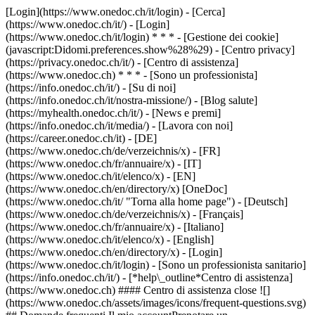
[Login](https://www.onedoc.ch/it/login) - [Cerca]
(https://www.onedoc.ch/it/) - [Login]
(https://www.onedoc.ch/it/login) * * * - [Gestione dei cookie]
(javascript:Didomi.preferences.show%28%29) - [Centro privacy]
(https://privacy.onedoc.ch/it/) - [Centro di assistenza]
(https://www.onedoc.ch) * * * - [Sono un professionista]
(https://info.onedoc.ch/it/) - [Su di noi]
(https://info.onedoc.ch/it/nostra-missione/) - [Blog salute]
(https://myhealth.onedoc.ch/it/) - [News e premi]
(https://info.onedoc.ch/it/media/) - [Lavora con noi]
(https://career.onedoc.ch/it)
- [DE]
(https://www.onedoc.ch/de/verzeichnis/x) - [FR]
(https://www.onedoc.ch/fr/annuaire/x) - [IT]
(https://www.onedoc.ch/it/elenco/x) - [EN]
(https://www.onedoc.ch/en/directory/x) [OneDoc]
(https://www.onedoc.ch/it/ "Torna alla home page") - [Deutsch]
(https://www.onedoc.ch/de/verzeichnis/x) - [Français]
(https://www.onedoc.ch/fr/annuaire/x) - [Italiano]
(https://www.onedoc.ch/it/elenco/x) - [English]
(https://www.onedoc.ch/en/directory/x)
- [Login]
(https://www.onedoc.ch/it/login) - [Sono un professionista sanitario]
(https://info.onedoc.ch/it/)
- [*help\_outline*Centro di assistenza]
(https://www.onedoc.ch) #### Centro di assistenza close ![]
(https://www.onedoc.ch/assets/images/icons/frequent-questions.svg)