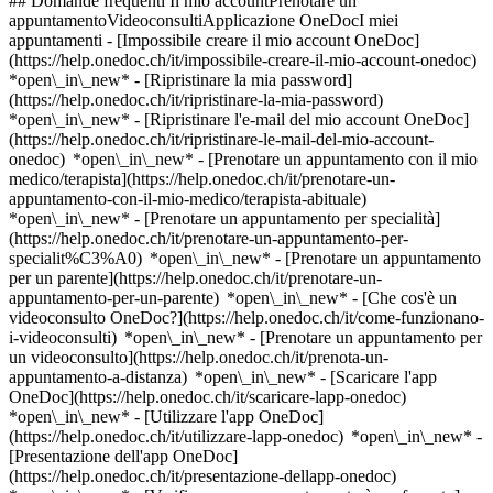
## Domande frequenti Il mio accountPrenotare un
appuntamentoVideoconsultiApplicazione OneDocI miei
appuntamenti - [Impossibile creare il mio account OneDoc]
(https://help.onedoc.ch/it/impossibile-creare-il-mio-account-onedoc)
*open\_in\_new* - [Ripristinare la mia password]
(https://help.onedoc.ch/it/ripristinare-la-mia-password)
*open\_in\_new* - [Ripristinare l'e-mail del mio account OneDoc]
(https://help.onedoc.ch/it/ripristinare-le-mail-del-mio-account-
onedoc) *open\_in\_new*
- [Prenotare un appuntamento con il mio
medico/terapista](https://help.onedoc.ch/it/prenotare-un-
appuntamento-con-il-mio-medico/terapista-abituale)
*open\_in\_new* - [Prenotare un appuntamento per specialità]
(https://help.onedoc.ch/it/prenotare-un-appuntamento-per-
specialit%C3%A0) *open\_in\_new* - [Prenotare un appuntamento
per un parente](https://help.onedoc.ch/it/prenotare-un-
appuntamento-per-un-parente) *open\_in\_new*
- [Che cos'è un
videoconsulto OneDoc?](https://help.onedoc.ch/it/come-funzionano-
i-videoconsulti) *open\_in\_new* - [Prenotare un appuntamento per
un videoconsulto](https://help.onedoc.ch/it/prenota-un-
appuntamento-a-distanza) *open\_in\_new*
- [Scaricare l'app
OneDoc](https://help.onedoc.ch/it/scaricare-lapp-onedoc)
*open\_in\_new* - [Utilizzare l'app OneDoc]
(https://help.onedoc.ch/it/utilizzare-lapp-onedoc) *open\_in\_new* -
[Presentazione dell'app OneDoc]
(https://help.onedoc.ch/it/presentazione-dellapp-onedoc)