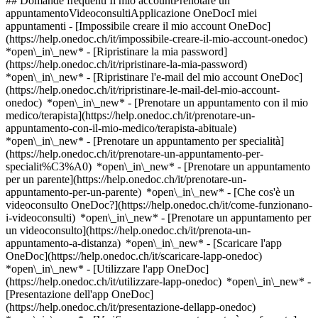
## Domande frequenti Il mio accountPrenotare un
appuntamentoVideoconsultiApplicazione OneDocI miei
appuntamenti - [Impossibile creare il mio account OneDoc]
(https://help.onedoc.ch/it/impossibile-creare-il-mio-account-onedoc)
*open\_in\_new* - [Ripristinare la mia password]
(https://help.onedoc.ch/it/ripristinare-la-mia-password)
*open\_in\_new* - [Ripristinare l'e-mail del mio account OneDoc]
(https://help.onedoc.ch/it/ripristinare-le-mail-del-mio-account-
onedoc) *open\_in\_new*
- [Prenotare un appuntamento con il mio
medico/terapista](https://help.onedoc.ch/it/prenotare-un-
appuntamento-con-il-mio-medico/terapista-abituale)
*open\_in\_new* - [Prenotare un appuntamento per specialità]
(https://help.onedoc.ch/it/prenotare-un-appuntamento-per-
specialit%C3%A0) *open\_in\_new* - [Prenotare un appuntamento
per un parente](https://help.onedoc.ch/it/prenotare-un-
appuntamento-per-un-parente) *open\_in\_new*
- [Che cos'è un
videoconsulto OneDoc?](https://help.onedoc.ch/it/come-funzionano-
i-videoconsulti) *open\_in\_new* - [Prenotare un appuntamento per
un videoconsulto](https://help.onedoc.ch/it/prenota-un-
appuntamento-a-distanza) *open\_in\_new*
- [Scaricare l'app
OneDoc](https://help.onedoc.ch/it/scaricare-lapp-onedoc)
*open\_in\_new* - [Utilizzare l'app OneDoc]
(https://help.onedoc.ch/it/utilizzare-lapp-onedoc) *open\_in\_new* -
[Presentazione dell'app OneDoc]
(https://help.onedoc.ch/it/presentazione-dellapp-onedoc)