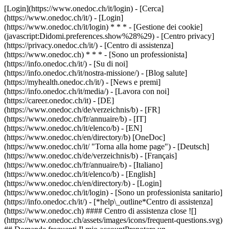
[Login](https://www.onedoc.ch/it/login) - [Cerca]
(https://www.onedoc.ch/it/) - [Login]
(https://www.onedoc.ch/it/login) * * * - [Gestione dei cookie]
(javascript:Didomi.preferences.show%28%29) - [Centro privacy]
(https://privacy.onedoc.ch/it/) - [Centro di assistenza]
(https://www.onedoc.ch) * * * - [Sono un professionista]
(https://info.onedoc.ch/it/) - [Su di noi]
(https://info.onedoc.ch/it/nostra-missione/) - [Blog salute]
(https://myhealth.onedoc.ch/it/) - [News e premi]
(https://info.onedoc.ch/it/media/) - [Lavora con noi]
(https://career.onedoc.ch/it)
- [DE]
(https://www.onedoc.ch/de/verzeichnis/b) - [FR]
(https://www.onedoc.ch/fr/annuaire/b) - [IT]
(https://www.onedoc.ch/it/elenco/b) - [EN]
(https://www.onedoc.ch/en/directory/b) [OneDoc]
(https://www.onedoc.ch/it/ "Torna alla home page") - [Deutsch]
(https://www.onedoc.ch/de/verzeichnis/b) - [Français]
(https://www.onedoc.ch/fr/annuaire/b) - [Italiano]
(https://www.onedoc.ch/it/elenco/b) - [English]
(https://www.onedoc.ch/en/directory/b)
- [Login]
(https://www.onedoc.ch/it/login) - [Sono un professionista sanitario]
(https://info.onedoc.ch/it/)
- [*help\_outline*Centro di assistenza]
(https://www.onedoc.ch) #### Centro di assistenza close ![]
(https://www.onedoc.ch/assets/images/icons/frequent-questions.svg)