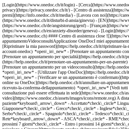
[Login](https://www.onedoc.ch/it/login) - [Cerca](https://www.onedoc
privacy](https://privacy.onedoc.ch/it/) - [Centro di assistenza](https:/
premi](https://info.onedoc.ch/it/media/) - [Lavora con noi](https://car
(https://www.onedoc.ch/it/disturbi-d-ansia/ginevra) - [EN](https://
(https://www.onedoc.ch/de/angststorung/genf) - [Français](https://www
(https://www.onedoc.ch/en/anxiety-disorder/geneva)
- [Login](https:/
(https://www.onedoc.ch) #### Centro di assistenza close ![](https:/
appuntamentoVideoconsultiApplicazione OneDocI miei appuntamenti - 
[Ripristinare la mia password](https://help.onedoc.ch/it/ripristinare-
account-onedoc) *open\_in\_new*
- [Prenotare un appuntamento con 
[Prenotare un appuntamento per specialità](https://help.onedoc.ch/
(https://help.onedoc.ch/it/prenotare-un-appuntamento-per-un-parent
[Prenotare un appuntamento per un videoconsulto](https://help.oned
*open\_in\_new* - [Utilizzare l'app OneDoc](https://help.onedoc.ch/i
*open\_in\_new*
- [Verificare se un appuntamento è confermato](https://help.onedoc.ch/it/verificare-se-un-appuntamento-%C3%A8-confermato) *open\_in\_new* - [Annullare un appuntamento prenotato online su OneDoc](https://help.onedoc.ch/it/annullare-un-appuntamento-prenotato-online-su-onedoc) *open\_in\_new* - [Non ho ricevuto la conferma dell'appuntamento](https://help.onedoc.ch/it/non-ho-ricevuto-la-conferma-dellappuntamento) *open\_in\_new* [Vedi tutti i nostri articoli *open\_in\_new*](https://help.onedoc.ch/it/) close ## Modifica la ricerca ![Casa con segno più che indica che la consultazione può essere effettuata in sede](https://www.onedoc.ch/assets/images/icons/on-site.svg) In loco ![Fotocamera con simbolo play che indica che la consultazione può essere effettuata a distanza in video](https://www.onedoc.ch/assets/images/icons/remote.svg) A distanza Cerca #### Specialità #### Professionisti #### Istituti edit Disturbi d'ansia a Ginevra tune Filtra per Nuovo paziente*keyboard\_arrow\_down* - Accettato*check\_circle* Lingua parlata*keyboard\_arrow\_down* - Arabo*check\_circle* - Bulgaro*check\_circle* - Francese*check\_circle* - Galiziano*check\_circle* - Giapponese*check\_circle* - Greco*check\_circle* - Inglese*check\_circle* - Italiano*check\_circle* - Polacco*check\_circle* - Portoghese*check\_circle* - Rumeno*check\_circle* - Russo*check\_circle* - Serbo*check\_circle* - Spagnolo*check\_circle* - Tedesco*check\_circle* - Turco*check\_circle* Sesso*keyboard\_arrow\_down* - Donna*check\_circle* - Uomo*check\_circle* Rete*keyboard\_arrow\_down* - ASCA*check\_circle* - RME*check\_circle* Disponibilità*keyboard\_arrow\_down* - Disponibile oggi*check\_circle* - Entro i prossimi 3 giorni*check\_circle* - Entro i prossimi 7 giorni*check\_circle* - Entro i prossimi 14 giorni*check\_circle* # __Disturbi d'ansia__ a __Ginevra__: prenota il tuo appuntamento online oggi ## 70 risultati a Ginevra [![Sig.ra Léa Allistein, psicologa a Ginevra](https://assets.onedoc.ch/images/users/84e1c358c2b820f223a9ce84aebd196c6f4b2988810eaf5438cccf41757c8d0a-small.jpg "Sig.ra Léa Allistein, psicologa a Ginevra")](https://www.onedoc.ch/it/psicologa/ginevra/pc4l6/lea-allistein) ### [Sig.ra Léa Allistein](https://www.onedoc.ch/it/psicologa/ginevra/pc4l6/lea-allistein) ![Badge che indica un profilo verificato](https://www.onedoc.ch/assets/images/icons/checkmark.svg) [Psicologa](https://www.onedoc.ch/it/psicologo/ginevra) Centre périnatal et famille de Genève Boulevard de Saint-Georges 72 1205 Ginevra ![Icona paziente con segno più che indica che il professionista accetta nuovi pazienti](https://www.onedoc.ch/assets/images/icons/new-patients.svg)Accetta nuovi pazienti [Prenota un appuntamento](https://www.onedoc.ch/it/psicologa/ginevra/pc4l6/lea-