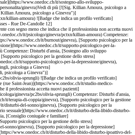
il professionista accetta nuovi pazienti](https://www.onedoc.ch/assets/images/icons/new-patients.svg)Accetta nuovi pazienti [Prenota un appuntamento](https://www.onedoc.ch/it/psicologa/ginevra/pc2bs/olivia-sprungli) Competenze: Disturbi d'ansia, [Consiglio coniugale e familiare](https://www.onedoc.ch/it/consiglio-coniugale-e-familiare/ginevra), [Terapia di coppia](https://www.onedoc.ch/it/terapia-di-coppia/ginevra), [Supporto psicologico per la gestione dello stress](https://www.onedoc.ch/it/supporto-psicologico-per-la-gestione-dello-stress/ginevra), [Disturbi del sonno](https://www.onedoc.ch/it/disturbi-del-sonno/ginevra), [Supporto psicologico per la depressione](https://www.onedoc.ch/it/supporto-psicologico-per-la-depressione/ginevra), [Disturbo della libido | Disturbo ipoattivo del desiderio sessuale](https://www.onedoc.ch/it/disturbo-della-libido-disturbo-ipoattivo-del-desiderio-sessuale/ginevra), [Dipendenze](https://www.onedoc.ch/it/dipendenze/ginevra)Vedi di più Competenze: Disturbi d'ansia, [Consiglio coniugale e familiare](https://www.onedoc.ch/it/consiglio-coniugale-e-familiare/ginevra), [Terapia di coppia](https://www.onedoc.ch/it/terapia-di-coppia/ginevra), [Supporto psicologico per la gestione dello stress](https://www.onedoc.ch/it/supporto-psicologico-per-la-gestione-dello-stress/ginevra), [Disturbi del sonno](https://www.onedoc.ch/it/disturbi-del-sonno/ginevra), [Supporto psicologico per la depressione](https://www.onedoc.ch/it/supporto-psicologico-per-la-depressione/ginevra), [Disturbo della libido | Disturbo ipoattivo del desiderio sessuale](https://www.onedoc.ch/it/disturbo-della-libido-disturbo-ipoattivo-del-desiderio-sessuale/ginevra), [Dipendenze](https://www.onedoc.ch/it/dipendenze/ginevra)Vedi di più [![Sig.ra Aleksandra Posokhova, psicologa a Ginevra](https://assets.onedoc.ch/images/users/df18549e69da1dec0434f343ab1119037f326b46387e5c31c2f0c50dc2263072-small.jpg "Sig.ra Aleksandra Posokhova, psicologa a Ginevra")](https://www.onedoc.ch/it/psicologa/ginevra/pc3uc/aleksandra-posokhova) ### [Sig.ra Aleksandra Posokhova](https://www.onedoc.ch/it/psicologa/ginevra/pc3uc/aleksandra-posokhova) ![Badge che indica un profilo verificato](https://www.onedoc.ch/assets/images/icons/checkmark.svg) [Psicologa](https://www.onedoc.ch/it/psicologo/ginevra) MHP Centrum Rue de la Scie 4 1207 Ginevra ![Icona fotocamera con simbolo play che indica che il professionista offre videoconsulti](https://www.onedoc.ch/assets/images/icons/video-consultations.svg)Video-consulti disponibili ![Icona paziente con segno più che indica che il professionista accetta nuovi pazienti](https://www.onedoc.ch/assets/images/icons/new-patients.svg)Accetta nuovi pazienti [Prenota un appuntamento](https://www.onedoc.ch/it/psicologa/ginevra/pc3uc/aleksandra-posokhova) Competenze: Disturbi d'ansia, [Sostegno allo sviluppo professionale](https://www.onedoc.ch/it/sostegno-allo-sviluppo-professionale/ginevra), [Supporto psicologico del burnout](https://www.onedoc.ch/it/supporto-psicologico-del-burnout/ginevra), [Supporto psicologico per la depressione](https://www.onedoc.ch/it/supporto-psicologico-per-la-depressione/ginevra), [Supporto psicologico per la gestione dello stress](https://www.onedoc.ch/it/supporto-psicologico-per-la-gestione-dello-stress/ginevra), [Burnout](https://www.onedoc.ch/it/burnout/ginevra), [Consiglio coniugale e familiare](https://www.onedoc.ch/it/consiglio-coniugale-e-familiare/ginevra), [Terapia cognitivo-comportamentale (CBT)](https://www.onedoc.ch/it/terapia-cognitivo-comportamentale-cbt/ginevra)Vedi di più Competenze: Disturbi d'ansia, [Sostegno allo sviluppo professionale](https://www.onedoc.ch/it/sostegno-allo-sviluppo-professionale/ginevra), [Supporto psicologico del burnout](https://www.onedoc.ch/it/supporto-psicologico-del-burnout/ginevra), [Supporto psicologico per la depressione](https://www.onedoc.ch/it/supporto-psicologico-per-la-depressione/ginevra), [Supporto psicologico per la gestione dello stress](https://www.onedoc.ch/it/supporto-psicologico-per-la-gestione-dello-stress/ginevra), [Burnout](https://www.onedoc.ch/it/burnout/ginevra), [Consiglio coniugale e familiare](https://www.onedoc.ch/it/consiglio-coniugale-e-familiare/ginevra), [Terapia cognitivo-comportamentale (CBT)](https://www.onedoc.ch/it/terapia-cognitivo-comportamentale-cbt/ginevra)Vedi di più [![Dr. Roland Hasler, psicologo a Ginevra](https://assets.onedoc.ch/images/users/a922dcf9dc6f43583b8a1dbaee3775bb9864d47705d48388503774901fc21f87-small.jpg "Dr. Roland Hasler, psicologo a Ginevra")](https://www.onedoc.ch/it/psicologo/ginevra/pcuv0/dr-roland-hasler) ### [Dr. Roland Hasler](https://www.onedoc.ch/it/psicologo/ginevra/pcuv0/dr-roland-hasler) ![Badge che indica un profilo verificato](https://www.onedoc.ch/assets/images/icons/checkmark.svg) [Psicologo](https://www.onedoc.ch/it/psicologo/ginevra) Cabinet Dr Hasler (Espace le Camango) Rue Ernest-Bloch 56 1207 Ginevra ![Dr. Roland Hasler è affiliato alla rete ASCA](https://assets.onedoc.ch/images/networks/logos/496d325fd4282f2f0a46197dd629fd16fcd2d324839e441a2a65aaa74df08a15-small.png) ![Icona fotocamera con simbolo play che indica che il professionista offre videoconsulti](https://www.onedoc.ch/assets/images/icons/video-consultations.svg)Video-consulti disponibili ![Icona paziente con segno più che indica che il professionista accetta nuovi pazienti](https://www.onedoc.ch/assets/images/icons/new-patients.svg)Accetta nuovi pazienti [Prenota un appuntamento](https://www.onedoc.ch/it/psicologo/ginevra/pcuv0/dr-roland-hasler) Competenze: Disturbi d'ansia, [ADHD | Disturbo da deficit di attenzione con o senza iperattività](https://www.onedoc.ch/it/adhd-disturbo-da-deficit-di-attenzione-con-o-senza-iperattivita/ginevra), [Supporto psicologico per disturbi della personalità](https://www.onedoc.ch/it/supporto-psicologico-per-disturbi-della-personalita/ginevra), [Burnout](https://www.onedoc.ch/it/burnout/ginevra), [Supporto psicologico per disturbi d'identità di genere](https://www.onedoc.ch/it/supporto-psicologico-per-disturbi-d-identita-di-genere/ginevra), [Supporto psicologico per la gestione dello stress](https://www.onedoc.ch/it/supporto-psicologico-per-la-gestione-dello-stress/ginevra)Vedi di più Competenze: Disturbi d'ansia, [ADHD | Disturbo da deficit di attenzione con o senza iperattività](https://www.onedoc.ch/it/adhd-disturbo-da-deficit-di-attenzione-con-o-senza-iperattivita/ginevra), [Supporto psicologico per disturbi della personalità](https://www.onedoc.ch/it/supporto-psicologico-per-disturbi-della-personalita/ginevra), [Burnout](https://www.onedoc.ch/it/burnout/ginevra), [Supporto psicologico per disturbi d'identità di genere](https://www.onedoc.ch/it/supporto-psicologico-per-disturbi-d-identita-di-genere/ginevra), [Supporto psicologico per la gestione dello stress](https://www.onedoc.ch/it/supporto-psicologico-per-la-gestione-dello-stress/ginevra)Vedi di più [![Sig.ra Leeilah Marouani, psicologa a Ginevra](https://assets.onedoc.ch/images/users/4b09960fc7fbd5a222c525b6d85edf37ceff1c0b9a31a5459d242b09ff113aa1-small.jpg "Sig.ra Leeilah Marouani, psicologa a Ginevra")](https://www.onedoc.ch/it/psicologa/ginevra/pc2v4/leeilah-marouani) ### [Sig.ra Leeilah Marouani](https://www.onedoc.ch/it/psicologa/ginevra/pc2v4/leeilah-marouani) ![Badge che indica un profilo verificato](https://www.onedoc.ch/assets/images/icons/checkmark.svg) [Psicologa](https://www.onedoc.ch/it/psicologo/ginevra) Cabinet de Leeilah Marouani, Psychologue FSP (Genève) Cours de Rive 2 1204 Ginevra ![Icona fotocamera con simbolo play che indica che il professionista offre videoconsulti](https://www.onedoc.ch/assets/images/icons/video-consultations.svg)Video-consulti disponibili ![Icona paziente con segno più che indica che il professionista accetta nuovi pazienti](https://www.onedoc.ch/assets/images/icons/new-patients.svg)Accetta nuovi pazienti [Prenota un appuntamento](https://www.onedoc.ch/it/psicologa/ginevra/pc2v4/leeilah-marouani) Competenze: Disturbi d'ansia, [Terapia cognitivo-comportamentale (CBT)](https://www.onedoc.ch/it/terapia-cognitivo-comportamentale-cbt/ginevra), [Supporto psicologico per la gestione dello stress](https://www.onedoc.ch/it/supporto-psicologico-per-la-gestione-dello-stress/ginevra), [Supporto psicologico del burnout](https://www.onedoc.ch/it/supporto-psicologico-del-burnout/ginevra), [Supporto psicologico per la depressione](https://www.onedoc.ch/it/supporto-psicologico-per-la-depressione/ginevra), [Supporto psicologico per disturbi dell'umore](https://www.onedoc.ch/it/supporto-psicologico-per-disturbi-dell-umore/ginevra), [Supporto psicologico per disturbi della personalità](https://www.onedoc.ch/it/supporto-psicologico-per-disturbi-della-personalita/ginevra), [Disturbi alimentari](https://www.onedoc.ch/it/disturbi-alimentari/ginevra), [Bilancio cognitivo | Test di abilità cognitiva](https://www.onedoc.ch/it/bilancio-cognitivo-test-di-abilita-cognitiva/ginevra), [ADHD | Disturbo da deficit di attenzione con o senza iperattività](https://www.onedoc.ch/it/adhd-disturbo-da-deficit-di-attenzione-con-o-senza-iperattivita/ginevra), [Consiglio coniugale e familiare](https://www.onedoc.ch/it/consiglio-coniugale-e-familiare/ginevra)Vedi di più Competenze: Disturbi d'ansia, [Terapia cognitivo-comportamentale (CBT)](https://www.onedoc.ch/it/terapia-cognitivo-comportamentale-cbt/ginevra), [Supporto psicologico per la gestione dello stress](https://www.onedoc.ch/it/supporto-psicologico-per-la-gestione-dello-stress/ginevra), [Supporto psicologico del burnout](https://www.onedoc.ch/it/supporto-psicologico-del-burnout/ginevra), [Supporto psicologico per la depressione](https://www.onedoc.ch/it/supporto-psicologico-per-la-depressione/ginevra), [Supporto psicologico per disturbi dell'umore](https://www.onedoc.ch/it/supporto-psicologico-per-disturbi-dell-umore/ginevra), [Supporto psicologico per disturbi della personalità](https://www.onedoc.ch/it/supporto-psicolo