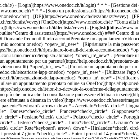
.ch/it/) - [Login](https://www.onedoc.ch/it/login) * * * - [Gestione 
/www.onedoc.ch) * * * - [Sono un professionista](https://info.onedoc.ch/it
eer.onedoc.ch/it)
- [DE](https://www.onedoc.ch/de/zahnarzt/vevey) - [FR
.ch/en/dentist/vevey) [OneDoc](https://www.onedoc.ch/it/ "Torna alla
ano](https://www.onedoc.ch/it/dentista/vevey) - [English](https://www.o
outline*Centro di assistenza](https://www.onedoc.ch) #### Centro di ass
 ## Domande frequenti Il mio accountPrenotare un appuntamentoVideoc
l-mio-account-onedoc) *open\_in\_new* - [Ripristinare la mia password]
ps://help.onedoc.ch/it/ripristinare-le-mail-del-mio-account-onedoc) *
-con-il-mio-medico/terapista-abituale) *open\_in\_new* - [Prenotare un 
 appuntamento per un parente](https://help.onedoc.ch/it/prenotare-
videoconsulti) *open\_in\_new* - [Prenotare un appuntamento per un v
nedoc.ch/it/scaricare-lapp-onedoc) *open\_in\_new* - [Utilizzare l'app
doc.ch/it/presentazione-dellapp-onedoc) *open\_in\_new*
- [Verificare se un appuntamento è confermato](https://help.onedoc.ch/it/verificare-se-un-appuntamento-%C3%A8-confermato) *open\_in\_new* - [Annullare un appuntamento prenotato online su OneDoc](https://help.onedoc.ch/it/annullare-un-appuntamento-prenotato-online-su-onedoc) *open\_in\_new* - [Non ho ricevuto la conferma dell'appuntamento](https://help.onedoc.ch/it/non-ho-ricevuto-la-conferma-dellappuntamento) *open\_in\_new* [Vedi tutti i nostri articoli *open\_in\_new*](https://help.onedoc.ch/it/) close ## Modifica la ricerca ![Casa con segno più che indica che la consultazione può essere effettuata in sede](https://www.onedoc.ch/assets/images/icons/on-site.svg) In loco ![Fotocamera con simbolo play che indica che la consultazione può essere effettuata a distanza in video](https://www.onedoc.ch/assets/images/icons/remote.svg) A distanza Cerca #### Specialità #### Professionisti #### Istituti edit Dentista a Vevey tune Filtra per Nuovo paziente*keyboard\_arrow\_down* - Accettato*check\_circle* Lingua parlata*keyboard\_arrow\_down* - Albanese*check\_circle* - Arabo*check\_circle* - Cinese*check\_circle* - Coreano*check\_circle* - Danese*check\_circle* - Francese*check\_circle* - Giapponese*check\_circle* - Greco*check\_circle* - Inglese*check\_circle* - Italiano*check\_circle* - Norvegese*check\_circle* - Olandese*check\_circle* - Persiano*check\_circle* - Polacco*check\_circle* - Portoghese*check\_circle* - Rumeno*check\_circle* - Russo*check\_circle* - Serbo*check\_circle* - Spagnolo*check\_circle* - Svedese*check\_circle* - Tedesco*check\_circle* - Turco*check\_circle* - U