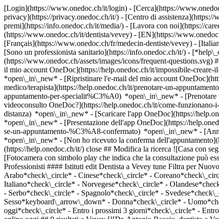
[Login](https://www.onedoc.ch/it/login) - [Cerca](https://www.onedoc
privacy](https://privacy.onedoc.ch/it/) - [Centro di assistenza](https:/
premi](https://info.onedoc.ch/it/media/) - [Lavora con noi](https://car
(https://www.onedoc.ch/it/dentista/vevey) - [EN](https://www.onedoc
[Français](https://www.onedoc.ch/fr/medecin-dentiste/vevey) - [Itali
[Sono un professionista sanitario](https://info.onedoc.ch/it/)
- [*help\_
(https://www.onedoc.ch/assets/images/icons/frequent-questions.svg)
il mio account OneDoc](https://help.onedoc.ch/it/impossibile-creare-i
*open\_in\_new* - [Ripristinare l'e-mail del mio account OneDoc](htt
medico/terapista](https://help.onedoc.ch/it/prenotare-un-appuntamento
appuntamento-per-specialit%C3%A0) *open\_in\_new* - [Prenotare un
videoconsulto OneDoc?](https://help.onedoc.ch/it/come-funzionano-i-
distanza) *open\_in\_new*
- [Scaricare l'app OneDoc](https://help.o
*open\_in\_new* - [Presentazione dell'app OneDoc](https://help.one