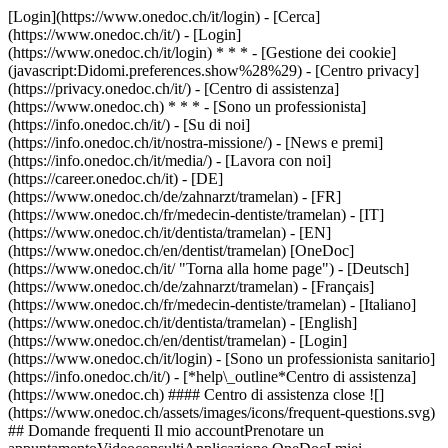
[Login](https://www.onedoc.ch/it/login) - [Cerca]
(https://www.onedoc.ch/it/) - [Login]
(https://www.onedoc.ch/it/login) * * * - [Gestione dei cookie]
(javascript:Didomi.preferences.show%28%29) - [Centro privacy]
(https://privacy.onedoc.ch/it/) - [Centro di assistenza]
(https://www.onedoc.ch) * * * - [Sono un professionista]
(https://info.onedoc.ch/it/) - [Su di noi]
(https://info.onedoc.ch/it/nostra-missione/) - [News e premi]
(https://info.onedoc.ch/it/media/) - [Lavora con noi]
(https://career.onedoc.ch/it)
- [DE]
(https://www.onedoc.ch/de/zahnarzt/tramelan) - [FR]
(https://www.onedoc.ch/fr/medecin-dentiste/tramelan) - [IT]
(https://www.onedoc.ch/it/dentista/tramelan) - [EN]
(https://www.onedoc.ch/en/dentist/tramelan) [OneDoc]
(https://www.onedoc.ch/it/ "Torna alla home page") - [Deutsch]
(https://www.onedoc.ch/de/zahnarzt/tramelan) - [Français]
(https://www.onedoc.ch/fr/medecin-dentiste/tramelan) - [Italiano]
(https://www.onedoc.ch/it/dentista/tramelan) - [English]
(https://www.onedoc.ch/en/dentist/tramelan)
- [Login]
(https://www.onedoc.ch/it/login) - [Sono un professionista sanitario]
(https://info.onedoc.ch/it/)
- [*help\_outline*Centro di assistenza]
(https://www.onedoc.ch) #### Centro di assistenza close ![]
(https://www.onedoc.ch/assets/images/icons/frequent-questions.svg)
## Domande frequenti Il mio accountPrenotare un