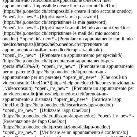
appuntamentoVideoconsultiApplicazione OneDocI miei
appuntamenti - [Impossibile creare il mio account OneDoc]
(https://help.onedoc.ch/it/impossibile-creare-il-mio-account-onedoc)
*open\_in\_new* - [Ripristinare la mia password]
(https://help.onedoc.ch/it/ripristinare-la-mia-password)
*open\_in\_new* - [Ripristinare l'e-mail del mio account OneDoc]
(https://help.onedoc.ch/it/ripristinare-le-mail-del-mio-account-
onedoc) *open\_in\_new*
- [Prenotare un appuntamento con il mio
medico/terapista](https://help.onedoc.ch/it/prenotare-un-
appuntamento-con-il-mio-medico/terapista-abituale)
*open\_in\_new* - [Prenotare un appuntamento per specialità]
(https://help.onedoc.ch/it/prenotare-un-appuntamento-per-
specialit%C3%A0) *open\_in\_new* - [Prenotare un appuntamento
per un parente](https://help.onedoc.ch/it/prenotare-un-
appuntamento-per-un-parente) *open\_in\_new*
- [Che cos'è un
videoconsulto OneDoc?](https://help.onedoc.ch/it/come-funzionano-
i-videoconsulti) *open\_in\_new* - [Prenotare un appuntamento per
un videoconsulto](https://help.onedoc.ch/it/prenota-un-
appuntamento-a-distanza) *open\_in\_new*
- [Scaricare l'app
OneDoc](https://help.onedoc.ch/it/scaricare-lapp-onedoc)
*open\_in\_new* - [Utilizzare l'app OneDoc]
(https://help.onedoc.ch/it/utilizzare-lapp-onedoc) *open\_in\_new* -
[Presentazione dell'app OneDoc]
(https://help.onedoc.ch/it/presentazione-dellapp-onedoc)
*open\_in\_new*
- [Verificare se un appuntamento è confermato](https://help.onedoc.ch/it/verificare-se-un-appuntamento-%C3%A8-confermato) *open\_in\_new* - [Annullare un appuntamento prenotato online su OneDoc](https://help.onedoc.ch/it/annullare-un-appuntamento-prenotato-online-su-onedoc) *open\_in\_new* - [Non ho ricevuto la conferma dell'appuntamento](https://help.onedoc.ch/it/non-ho-ricevuto-la-conferma-dellappuntamento) *open\_in\_new* [Vedi tutti i nostri articoli *open\_in\_new*](https://help.onedoc.ch/it/) close ## Modifica la ricerca ![Casa con segno più che indica che la consultazione può essere effettuata in sede](https://www.onedoc.ch/assets/images/icons/on-site.svg) In loco ![Fotocamera con simbolo play che indica che la consultazione può essere effettuata a distanza in video](https://www.onedoc.ch/assets/images/icons/remote.svg) A distanza Cerca #### Specialità #### Professionisti #### Istituti edit Dentista a Tramelan tune Filtra per Nuovo paziente*keyboard\_arrow\_down* - Accettato*check\_circle* Lingua parlata*keyboard\_arrow\_down* - Arabo*check\_circle* - Croato*check\_circle* - Francese*check\_circle* - Giapponese*check\_circle* - Greco*check\_circle* - Inglese*check\_circle* - Italiano*check\_circle* - Polacco*check\_circle* - Portoghese*check\_circle* - Rumeno*check\_circle* - Russo*check\_circle* - Serbo*check\_circle* - Spagnolo*check\_circle* - Tedesco*check\_circle* - Turco*check\_circle* - Ucraino*check\_circle* Sesso*keyboard\_arrow\_down* - Donna*check\_circle* - Uomo*check\_circle* Disponibilità*keyboard\_arrow\_down* - Disponibile oggi*check\_circle* - Entro i prossimi 3 giorni*check\_circle* - Entro i prossimi 7 giorni*check\_circle* - Entro i prossimi 14 giorni*check\_circle* # __Dentista__ a __Tramelan__: prenota il tuo appuntamento online oggi ## 3 risultati a Tramelan [![Dr. Arnaud Bluntzer, dentista a Tramelan](https://assets.onedoc.ch/images/users/6ad6835447f8ecaa803d1c04e33c36771bb3a57caf2209dc12977e9c71a16103-small.png "Dr. Arnaud Bluntzer, dentista a Tramelan")](https://www.onedoc.ch/it/dentista/tramelan/pcj0a/dr-arnaud-bluntzer) ### [Dr. Arnaud Bluntzer](https://www.onedoc.ch/it/dentista/tramelan/pcj0a/dr-arnaud-bluntzer) Dentista [White Cabinets Dentaires - Tramelan](https://www.onedoc.ch/it/studio-dentistico/tramelan/e6jn/white-cabinets-dentaires-tramelan) Chemin des Lovières 2 2720 Tramelan ![Icona paziente con segno più che indica che il professionista accetta nuovi pazienti](https://www.onedoc.ch/assets/images/icons/new-patients.svg)Accetta nuovi pazienti [Prenota un appuntamento](https://www.onedoc.ch/it/dentista/tramelan/pcj0a/dr-arnaud-bluntzer) Competenze:[Emergenza dentale](https://www.onedoc.ch/it/emergenza-dentale/tramelan), [Carie](https://www.onedoc.ch/it/carie/tramelan), [Devitalizzazione](https://www.onedoc.ch/it/devitalizzazione/tramelan)Vedi di più *chevron\_left* lun 03 ago *chevron\_right* Vedi più appuntamenti Nessuna disponibilità online nei prossimi giorni Competenze:[Emergenza dentale](https://www.onedoc.ch/it/emergenza-dentale/tramelan), [Carie](https://www.onedoc.ch/it/carie/tramelan), [Devitalizzazione](https://www.onedoc.ch/it/devitalizzazione/tramelan)Vedi di più [![Sig. Vasco Dias, ortodontista a Tramelan](https://assets.onedoc.ch/images/users/c0fd5cdacad8aad0c0dda47bca75edbcef23e01203a626f719041a1612a4a921-small.png "Sig. Vasco Dias, ortodontista a Tramelan")](https://www.onedoc.ch/it/ortodontista/tramelan/pcj0b/vasco-dias) ### [Sig. Vasco Dias](https://www.onedoc.ch/it/ortodontista/tramelan/pcj0b/vasco-dias) [Ortodontista](https://www.onedoc.ch/it/ortodontista/tramelan), Dentista [White Cabinets Dentaires - Tramelan](https://www.onedoc.ch/it/studio-dentistico/tramelan/e6jn/white-cabinets-dentaires-tramelan) Chemin des Lovières 2 2720 Tramelan ![Icona paziente con segno più che indica che il professionista accetta nuovi pazienti](https://www.onedoc.ch/assets/images/icons/new-patients.svg)Accetta nuovi pazienti [Prenota un appuntamento](https://www.onedoc.ch/it/ortodontista/tramelan/pcj0b/vasco-dias) Competenze:[Pedodonzia | Odontoiatria pediatrica](https://www.onedoc.ch/it/pedodonzia-odontoiatria-pediatrica/tramelan), [Emergenza dentale](https://www.onedoc.ch/it/emergenza-dentale/tramelan), [Allineamento dei denti | Allineatore trasparente invisibile](https://www.onedoc.ch/it/allineamento-dei-denti-allineatore-trasparente-invisibile/tramelan), [Apparecchi dentali](https://www.onedoc.ch/it/apparecchi-dentali/tramelan), [Carie](https://www.onedoc.ch/it/carie/tramelan), [Infezione dentale | Mal di denti](https://www.onedoc.ch/it/infezione-dentale-mal-di-denti/tramelan)Vedi di più *chevron\_left* lun 03 ago *chevron\_right* Vedi più appuntamenti Nessuna disponibilità online nei prossimi giorni Competenze:[Pedodonzia | Odontoiatria pediatrica](https://www.onedoc.ch/it/pedodonzia-odontoiatria-pediatrica/tramelan), [Emergenza dentale](https://www.onedoc.ch/it/emergenza-dentale/tramelan), [Allineamento dei denti | Allineatore trasparente invisibile](https://www.onedoc.ch/it/allineamento-dei-denti-allineatore-trasparente-invisibile/tramelan), [Apparecchi dentali](https://www.onedoc.ch/it/apparecchi-dentali/tramelan), [Carie](https://www.onedoc.ch/it/carie/tramelan), [Infezione dentale | Mal di denti](https://www.onedoc.ch/it/infezione-dentale-mal-di-denti/tramelan)Vedi di più [![Dr.ssa Daniele Carvalho, dentista assistente a Tramelan](https://assets.onedoc.ch/images/users/741e362d0d88388b13090830c8ab9bd04972fd499cd3a7c01c76487910160438-small.jpg "Dr.ssa Daniele Carvalho, dentista assistente a Tramelan")](https://www.onedoc.ch/it/dentista/tramelan/pc3yw/dr-daniele-carvalho) ### [Dr.ssa Daniele Carvalho](https://www.onedoc.ch/it/dentista/tramelan/pc3yw/dr-daniele-carvalho) Dentista assistente [White Cabinets Dentaires - Tramelan](https://www.onedoc.ch/it/studio-dentistico/tramelan/e6jn/white-cabinets-dentaires-tramelan) Chemin des Lovières 2 2720 Tramelan ![Icona paziente con segno meno che indica che il professionista non accetta nuovi pazienti](https://www.onedoc.ch/assets/images/icons/no-new-patients.svg)Non accetta nuovi pazienti [Prenota un appuntamento](https://www.onedoc.ch/it/dentista/tramelan/pc3yw/dr-daniele-carvalho) Competenze:[Devitalizzazione](https://www.onedoc.ch/it/devitalizzazione/tramelan), [Carie](https://www.onedoc.ch/it/carie/tramelan), [Detartrasi](https://www.onedoc.ch/it/detartrasi/tramelan), [Endodonzia](https://www.onedoc.ch/it/endodonzia/tramelan), [Estrazione dentale | Denti del giudizio](https://www.onedoc.ch/it/estrazione-dentale-denti-del-giudizio/tramelan), [Parodontite | Carie | Cura delle gengive](https://www.onedoc.ch/it/parodontite-carie-cura-delle-gengive/tramelan), [Protesi dentaria | Stellite dentale](https://www.onedoc.ch/it/protesi-dentaria-stellite-dentale/tramelan), [Pedodonzia | Odontoiatria pediatrica](https://www.onedoc.ch/it/pedodonzia-odontoiatria-pediatrica/tramelan), [Corone dentali](https://www.onedoc.ch/it/corone-dentali/tramelan)Vedi di più *chevron\_left* lun 03 ago *chevron\_right* Vedi più appuntamenti Nessuna disponibilità online nei prossimi giorni Competenze:[Devitalizzazione](https://www.onedoc.ch/it/devitalizzazione/tramelan), [Carie](https://www.onedoc.ch/it/carie/tramelan), [Detartrasi](https://www.onedoc.ch/it/detartrasi/tramelan), [Endodonzia](https://www.onedoc.ch/it/endodonzia/tramelan), [Estrazione dentale | Denti del giudizio](https://www.onedoc.ch/it/estrazione-dentale-denti-del-giudizio/tramelan), [Parodontite | Carie | Cura delle gengive](https://www.onedoc.ch/it/parodontite-carie-cura-delle-gengive/tramelan), [Protesi dentaria | Stellite dentale](https://www.onedoc.ch/it/protesi-dentaria-stellite-dentale/tramelan), [Pedodonzia | Odontoiatria pediatrica](https://www.onedoc.ch/it/pedodonzia-odontoiatria-pediatrica/tramelan), [Corone dentali](https://www.onedoc.ch/it/corone-dentali/tramelan)Vedi di più ## __Dentisti__: altri specialisti sono disponibili online nei pressi di __Tramelan__ [![Dr.ssa Ludmyla Fochuk Brás, dentista a Bienna](https://assets.onedoc.ch/images/users/5c63f67027c33ca9352922982912994c9b8b9316256090e77604b5782f9a88d0-small.png "Dr.ssa Ludmyla Fochuk Brás, dentista a Bienna")](https://www.onedoc.ch/it/dentista/bienna/pc2kr/dr-ludmyla-fochuk-bras) ### [Dr.ssa Ludmyla Fochuk Brás](https://www.onedoc.ch/it/dentista/bienna/pc2kr/dr-ludmyla-fochuk-bras) ![Badge che indica un profilo verificato](https://www.onedoc.ch/assets/images/icons/checkmark.svg) [Dentista](https://www.onedoc.ch/it/dentista/bienna) [Cabinet Dental Face](https://www.onedoc.ch/it/studio-dentistico/bienna/eberg/cabinet-dental-face) General-Dufour-Strasse 38 2502 Bienna ![Icona paziente con segno più che indica che il professionista accetta nuovi pazienti](https://www.onedoc.ch/assets/images/icons/new-patients.svg)Accetta nuovi pazienti [Prenota un appuntamento](https://www.onedoc.ch/it/dentista/bienna/pc2kr/dr-ludmyla-fochuk-bras) Competenze:[Parodontite | Carie | Cura delle gengive](https://www.onedoc.ch/it/parodontite-carie-cura-delle-gengive/bienna), [Carie](https://www.onedoc.ch/it/carie/bienna), [Radiografia dentale](https://www.onedoc.ch/it/radiografia-dentale/bienna), [Ascesso dentale](https://www.onedoc.ch/it/ascesso-dentale/bienna), [Devitalizzazione](https://www.onedoc.ch/it/devitalizzazione/bienna), [Gengivite](https://www.onedoc.ch/it/gengivite/bienna), [Endodonzia](https://www.onedoc.ch/it/endodonzia/bienna)Vedi di più Competenze:[Parodontite | Carie | Cura delle gengive](https://www.onedoc.ch/it/parodontite-carie-cura-delle-gengive/bienna), [Carie](https://www.onedoc.ch/it/carie/bienna), [Radiografia dentale](https://www.onedoc.ch/it/radiografia-dentale/bienna), [Ascesso dentale](https://www.onedoc.ch/it/ascesso-dentale/bienna), [Devitalizzazione](https://www.onedoc.ch/it/devitalizzazione/bienna), [Gengivite](https://www.onedoc.ch/it/gengivite/bienna), [Endodonzia](https://www.onedoc.ch/it/endodonzia/bienna)