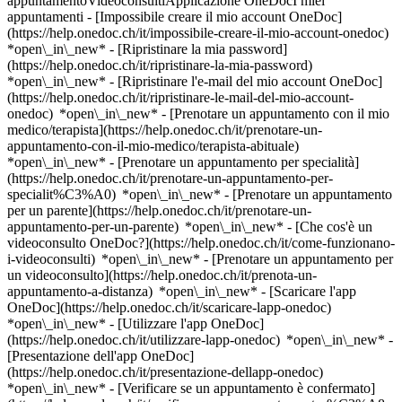
appuntamentoVideoconsultiApplicazione OneDocI miei
appuntamenti - [Impossibile creare il mio account OneDoc]
(https://help.onedoc.ch/it/impossibile-creare-il-mio-account-onedoc)
*open\_in\_new* - [Ripristinare la mia password]
(https://help.onedoc.ch/it/ripristinare-la-mia-password)
*open\_in\_new* - [Ripristinare l'e-mail del mio account OneDoc]
(https://help.onedoc.ch/it/ripristinare-le-mail-del-mio-account-
onedoc) *open\_in\_new*
- [Prenotare un appuntamento con il mio
medico/terapista](https://help.onedoc.ch/it/prenotare-un-
appuntamento-con-il-mio-medico/terapista-abituale)
*open\_in\_new* - [Prenotare un appuntamento per specialità]
(https://help.onedoc.ch/it/prenotare-un-appuntamento-per-
specialit%C3%A0) *open\_in\_new* - [Prenotare un appuntamento
per un parente](https://help.onedoc.ch/it/prenotare-un-
appuntamento-per-un-parente) *open\_in\_new*
- [Che cos'è un
videoconsulto OneDoc?](https://help.onedoc.ch/it/come-funzionano-
i-videoconsulti) *open\_in\_new* - [Prenotare un appuntamento per
un videoconsulto](https://help.onedoc.ch/it/prenota-un-
appuntamento-a-distanza) *open\_in\_new*
- [Scaricare l'app
OneDoc](https://help.onedoc.ch/it/scaricare-lapp-onedoc)
*open\_in\_new* - [Utilizzare l'app OneDoc]
(https://help.onedoc.ch/it/utilizzare-lapp-onedoc) *open\_in\_new* -
[Presentazione dell'app OneDoc]
(https://help.onedoc.ch/it/presentazione-dellapp-onedoc)
*open\_in\_new*
- [Verificare se un appuntamento è confermato](https://help.onedoc.ch/it/verificare-se-un-appuntamento-%C3%A8-confermato) *open\_in\_new* - [Annullare un appuntamento prenotato online su OneDoc](https://help.onedoc.ch/it/annullare-un-appuntamento-prenotato-online-su-onedoc) *open\_in\_new* - [Non ho ricevuto la conferma dell'appuntamento](https://help.onedoc.ch/it/non-ho-ricevuto-la-conferma-dellappuntamento) *open\_in\_new* [Vedi tutti i nostri articoli *open\_in\_new*](https://help.onedoc.ch/it/) close ## Modifica la ricerca ![Casa con segno più che indica che la consultazione può essere effettuata in sede](https://www.onedoc.ch/assets/images/icons/on-site.svg) In loco ![Fotocamera con simbolo play che indica che la consultazione può essere effettuata a distanza in video](https://www.onedoc.ch/assets/images/icons/remote.svg) A distanza Cerca #### Specialità #### Professionisti #### Istituti edit Dentista a Orbe tune Filtra per Nuovo paziente*keyboard\_arrow\_down* - Accettato*check\_circle* Lingua parlata*keyboard\_arrow\_down* - Albanese*check\_circle* - Arabo*check\_circle* - Bosniaco*check\_circle* - Cinese*check\_circle* - Coreano*check\_circle* - Croato*check\_circle* - Danese*check\_circle* - Francese*check\_circle* - Giapponese*check\_circle* - Greco*check\_circle* - Inglese*check\_circle* - Italiano*check\_circle* - Norvegese*check\_circle* - Olandese*check\_circle* - Persiano*check\_circle* - Portoghese*check\_circle* - Rumeno*check\_circle* - Russo*check\_circle* - Serbo*check\_circle* - Spagnolo*check\_circle* - Svedese*check\_circle* - Tedesco*check\_circle* - Ucraino*check\_circle* - Ungherese*check\_circle* - Vietnamita*check\_circle* Sesso*keyboard\_arrow\_down* - Donna*check\_circle* - Uomo*check\_circle* Rete*keyboard\_arrow\_down* - Hirslanden*check\_circle* Disponibilità*keyboard\_arrow\_down* - Disponibile oggi*check\_circle* - Entro i prossimi 3 giorni*check\_circle* - Entro i prossimi 7 giorni*check\_circle* - Entro i prossimi 14 giorni*check\_circle* # __Dentista__ a __Orbe__: prenota il tuo appuntamento online oggi ## 1 risultato a Orbe [![Dr.ssa Jacqueline Rasic, dentista a Orbe](https://assets.onedoc.ch/images/users/bfc246aa56a8448a054860be478b277cb24530a94a54b5ef82d22a54821b4a67-small.jpg "Dr.ssa Jacqueline Rasic, dentista a Orbe")](https://www.onedoc.ch/it/dentista/orbe/pcwsd/dr-jacqueline-rasic) ### [Dr.ssa Jacqueline Rasic](https://www.onedoc.ch/it/dentista/orbe/pcwsd/dr-jacqueline-rasic) ![Badge che indica un profilo verificato](https://www.onedoc.ch/assets/images/icons/checkmark.svg) Dentista [Urbadental Orbe](https://www.onedoc.ch/it/studio-dentistico/orbe/e80h/urbadental-orbe) Place du Marché 9 1350 Orbe ![Icona paziente con segno più che indica che il professionista accetta nuovi pazienti](https://www.onedoc.ch/assets/images/icons/new-patients.svg)Accetta nuovi pazienti [Prenota un appuntamento](https://www.onedoc.ch/it/dentista/orbe/pcwsd/dr-jacqueline-rasic) Competenze:[Carie](https://www.onedoc.ch/it/carie/orbe), [Infezione dentale | Mal di denti](https://www.onedoc.ch/it/infezione-dentale-mal-di-denti/orbe), [Impianto dentale](https://www.onedoc.ch/it/impianto-dentale/orbe), [Corone dentali](https://www.onedoc.ch/it/corone-dentali/orbe), [Faccette dentali in ceramica | Faccette](https://www.onedoc.ch/it/faccette-dentali-in-ceramica-faccette/orbe), [Innesto osseo per impianti dentali (Rigenerazione ossea)](https://www.onedoc.ch/it/innesto-osseo-per-impianti-dentali-rigenerazione-ossea/orbe), [Estrazione dentale | Denti del giudizio](https://www.onedoc.ch/it/estrazione-dentale-denti-del-giudizio/orbe), [Endodonzia](https://www.onedoc.ch/it/endodonzia/orbe), [Protesi dentaria | Stellite dentale](https://www.onedoc.ch/it/protesi-dentaria-stellite-dentale/orbe)Vedi di più *chevron\_left* mar 04 ago *chevron\_right* Vedi più appuntamenti *error\_outline* Si è verificato un errore durante il caricamento della disponibilità [Riprova](https://www.onedoc.ch) Competenze:[Carie](https://www.onedoc.ch/it/carie/orbe), [Infezione dentale | Mal di denti](https://www.onedoc.ch/it/infezione-dentale-mal-di-denti/orbe), [Impianto dentale](https://www.onedoc.ch/it/impianto-dentale/orbe), [Corone dentali](https://www.onedoc.ch/it/corone-dentali/orbe), [Faccette dentali in ceramica | Faccette](https://www.onedoc.ch/it/faccette-dentali-in-ceramica-faccette/orbe), [Innesto osseo per impianti dentali (Rigenerazione ossea)](https://www.onedoc.ch/it/innesto-osseo-per-impianti-dentali-rigenerazione-ossea/orbe), [Estrazione dentale | Denti del giudizio](https://www.onedoc.ch/it/estrazione-dentale-denti-del-giudizio/orbe), [Endodonzia](https://www.onedoc.ch/it/endodonzia/orbe), [Protesi dentaria | Stellite dentale](https://www.onedoc.ch/it/protesi-dentaria-stellite-dentale/orbe)Vedi di più ## __Dentisti__: altri specialisti sono disponibili online nei pressi di __Orbe__ [![Dr.ssa Jacqueline Rasic, dentista a Chavornay](https://assets.onedoc.ch/images/users/bfc246aa56a8448a054860be478b277cb24530a94a54b5ef82d22a54821b4a67-small.jpg "Dr.ssa Jacqueline Rasic, dentista a Chavornay")](https://www.onedoc.ch/it/dentista/chavornay/pcwsc/dr-jacqueline-rasic) ### [Dr.ssa Jacqueline Rasic](https://www.onedoc.ch/it/dentista/chavornay/pcwsc/dr-jacqueline-rasic) ![Badge che indica un profilo verificato](https://www.onedoc.ch/assets/images/icons/checkmark.svg) [Dentista](https://www.onedoc.ch/it/dentista/chavornay) [Urbadental Chavornay](https://www.onedoc.ch/it/studio-dentistico/chavornay/e80g/urbadental-chavornay) Grand'Rue 41A 1373 Chavornay ![Icona paziente con segno più che indica che il professionista accetta nuovi pazienti](https://www.onedoc.ch/assets/images/icons/new-patients.svg)Accetta nuovi pazienti [Prenota un appuntamento](https://www.onedoc.ch/it/dentista/chavornay/pcwsc/dr-jacqueline-rasic) Competenze:[Carie](https://www.onedoc.ch/it/carie/chavornay), [Infezione dentale | Mal di denti](https://www.onedoc.ch/it/infezione-dentale-mal-di-denti/chavornay), [Impianto dentale](https://www.onedoc.ch/it/impianto-dentale/chavornay), [Corone dentali](https://www.onedoc.ch/it/corone-dentali/chavornay), [Faccette dentali in ceramica | Faccette](https://www.onedoc.ch/it/faccette-dentali-in-ceramica-faccette/chavornay), [Innesto osseo per impianti dentali (Rigenerazione ossea)](https://www.onedoc.ch/it/innesto-osseo-per-impianti-dentali-rigenerazione-ossea/chavornay), [Estrazione dentale | Denti del giudizio](https://www.onedoc.ch/it/estrazione-dentale-denti-del-giudizio/chavornay), [Endodonzia](https://www.onedoc.ch/it/endodonzia/chavornay), [Protesi dentaria | Stellite dentale](https://www.onedoc.ch/it/protesi-dentaria-stellite-dentale/chavornay)Vedi di più *chevron\_left* mar 04 ago *chevron\_right* Vedi più appuntamenti *error\_outline* Si è verificato un errore durante il caricamento della disponibilità [Riprova](https://www.onedoc.ch) Competenze:[Carie](https://www.onedoc.ch/it/carie/chavornay), [Infezione dentale | Mal di denti](https://www.onedoc.ch/it/infezione-dentale-mal-di-denti/chavornay), [Impianto dentale](https://www.onedoc.ch/it/impianto-dentale/chavornay), [Corone dentali](https://www.onedoc.ch/it/corone-dentali/chavornay), [Faccette dentali in ceramica | Faccette](https://www.onedoc.ch/it/faccette-dentali-in-ceramica-faccette/chavornay), [Innesto osseo per impianti dentali (Rigenerazione ossea)](https://www.onedoc.ch/it/innesto-osseo-per-impianti-dentali-rigenerazione-ossea/chavornay), [Estrazione dentale | Denti del giudizio](https://www.onedoc.ch/it/estrazione-dentale-denti-del-giudizio/chavornay), [Endodonzia](https://www.onedoc.ch/it/endodonzia/chavornay), [Protesi dentaria | Stellite dentale](https://www.onedoc.ch/it/protesi-dentaria-stellite-dentale/chavornay)Vedi di più [![Sig.ra Macarena Garrido, dentista a Montagny-près-Yverdon](https://assets.onedoc.ch/images/users/3706c9d7645a768ff494cdaf70c5f199831b36df00d43ecbc33818d3303b0f85-small.png "Sig.ra Macarena Garrido, dentista a Montagny-près-Yverdon")](https://www.onedoc.ch/it/dentista/montagny-pres-yverdon/pcqsf/macarena-garrido) ### [Sig.ra Macarena Garrido](https://www.onedoc.ch/it/dentista/montagny-pres-yverdon/pcqsf/macarena-garrido) ![Badge che indica un profilo verificato](https://www.onedoc.ch/assets/images/icons/checkmark.svg) [Dentista](https://www.onedoc.ch/it/dentista/montagny-pres-yverdon) [Adent - Yverdon](https://www.onedoc.ch/it/clinica-dentistica/montagny-pres-yverdon/e9zj/adent-yverdon) En Chamard 35 1442 Montagny-près-Yverdon ![Icona paziente con segno più che indica che il professionista accetta nuovi pazienti](https://www.onedoc.ch/assets/images/icons/new-patients.svg)Accetta nuovi pazienti [Prenota un appuntamento](https://www.onedoc.ch/it/dentista/montagny-pres-yverdon/pcqsf/macarena-garrido) Competenze:[Carie](https://www.onedoc.ch/it/carie/montagny-pres-yverdon), [Estrazione dentale | Denti del giudizio](https://www.onedoc.ch/it/estrazione-dentale-denti-del-giudizio/montagny-pres-yverdon), [Corone dentali](https://www.onedoc.ch/it/corone-dentali/montagny-pres-yverdon), [Impianto dentale](https://www.onedoc.ch/it/impianto-dentale/montagny-pres-yverdon), [Infezione dentale | Mal di denti](https://www.onedoc.ch/it/infezione-dentale-mal-di-denti/montagny-pres-yverdon), [Pedodonzia | Odontoiatria pediatrica](https://www.onedoc.ch/it/pedodonzia-odontoiatria-pediatrica/montagny-pres-yverdon), [Parodontite | Carie | Cura delle gengive](https://www.onedoc.ch/it/parodontite-carie-cura-delle-gengive/montagny-pres-yverdon), [Protesi dentaria | Stellite dentale](https://www.onedoc.ch/it/protesi-dentaria-stellite-dentale/montagny-pres-yverdon)Vedi di più *chevron\_left* mar 04 ago *chevron\_right* Vedi più appuntamenti *error\_outline* Si è verificato un errore durante il caricamento della disponibilità [Riprova](https://www.onedoc.ch) Competenze:[Carie](https://www.onedoc.ch/it/carie/montagny-pres-yverdon), [Estrazione dentale | Denti