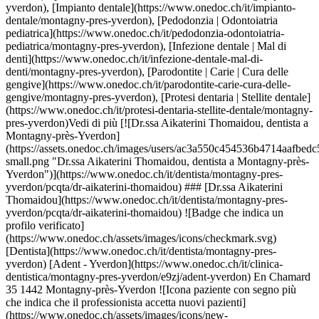
dr-aikaterini-thomaidou) ![Badge che indica un profilo verificato](https://www.onedoc.ch/assets/images/icons/checkmark.svg) [Dentista](https://www.onedoc.ch/it/dentista/montagny-pres-yverdon) [Adent - Yverdon](https://www.onedoc.ch/it/clinica-dentistica/montagny-pres-yverdon/e9zj/adent-yverdon) En Chamard 35 1442 Montagny-près-Yverdon ![Icona paziente con segno più che indica che il professionista accetta nuovi pazienti](https://www.onedoc.ch/assets/images/icons/new-patients.svg)Accetta nuovi pazienti [Prenota un appuntamento](https://www.onedoc.ch/it/dentista/montagny-pres-yverdon/pcqta/dr-aikaterini-thomaidou) Competenze:[Estrazione dentale | Denti del giudizio](https://www.onedoc.ch/it/estrazione-dentale-denti-del-giudizio/montagny-pres-yverdon), [Carie](https://www.onedoc.ch/it/carie/montagny-pres-yverdon), [Corone dentali](https://www.onedoc.ch/it/corone-dentali/montagny-pres-yverdon), [Impianto dentale](https://www.onedoc.ch/it/impianto-dentale/montagny-pres-yverdon), [Infezione dentale | Mal di denti](https://www.onedoc.ch/it/infezione-dentale-mal-di-denti/montagny-pres-yverdon), [Pedodonzia | Odontoiatria pediatrica](https://www.onedoc.ch/it/pedodonzia-odontoiatria-pediatrica/montagny-pres-yverdon), [Parodontite | Carie | Cura delle gengive](https://www.onedoc.ch/it/parodontite-carie-cura-delle-gengive/montagny-pres-yverdon), [Protesi dentaria | Stellite dentale](https://www.onedoc.ch/it/protesi-dentaria-stellite-dentale/montagny-pres-yverdon)Vedi di più Competenze:[Estrazione dentale | Denti del giudizio](https://www.onedoc.ch/it/estrazione-dentale-denti-del-giudizio/montagny-pres-yverdon), [Carie](https://www.onedoc.ch/it/carie/montagny-pres-yverdon), [Corone dentali](https://www.onedoc.ch/it/corone-dentali/montagny-pres-yverdon), [Impianto dentale](https://www.onedoc.ch/it/impianto-dentale/montagny-pres-yverdon), [Infezione dentale | Mal di denti](https://www.onedoc.ch/it/infezione-dentale-mal-di-denti/montagny-pres-yverdon), [Pedodonzia | Odontoiatria pediatrica](https://www.onedoc.ch/it/pedodonzia-odontoiatria-pediatrica/montagny-pres-yverdon), [Parodontite | Carie | Cura delle gengive](https://www.onedoc.ch/it/parodontite-carie-cura-delle-gengive/montagny-pres-yverdon), [Protesi dentaria | Stellite dentale](https://www.onedoc.ch/it/protesi-dentaria-stellite-dentale/montagny-pres-yverdon)Vedi di più [![Dr.ssa Dorra Hamed, dentista a Montagny-près-Yverdon](https://assets.onedoc.ch/images/users/5c6dd20e85b0170627d746fafb195e779f9583bf43c5488d44e2e3638f4c515c-small.png "Dr.ssa Dorra Hamed, dentista a Montagny-près-Yverdon")](https://www.onedoc.ch/it/dentista/montagny-pres-yverdon/pcqs6/dr-dorra-hamed) ### [Dr.ssa Dorra Hamed](https://www.onedoc.ch/it/dentista/montagny-pres-yverdon/pcqs6/dr-dorra-hamed) ![Badge che indica un profilo verificato](https://www.onedoc.ch/assets/images/icons/checkmark.svg) [Dentista](https://www.onedoc.ch/it/dentista/montagny-pres-yverdon) [Adent - Yverdon](https://www.onedoc.ch/it/clinica-dentistica/montagny-pres-yverdon/e9zj/adent-yverdon) En Chamard 35 1442 Montagny-près-Yverdon ![Icona paziente con segno più che indica che il professionista accetta nuovi pazienti](https://www.onedoc.ch/assets/images/icons/new-patients.svg)Accetta nuovi pazienti [Prenota un appuntamento](https://www.onedoc.ch/it/dentista/montagny-pres-yverdon/pcqs6/dr-dorra-hamed) Competenze:[Estrazione dentale | Denti del giudizio](https://www.onedoc.ch/it/estrazione-dentale-denti-del-giudizio/montagny-pres-yverdon), [Corone dentali](https://www.onedoc.ch/it/corone-dentali/montagny-pres-yverdon), [Carie](https://www.onedoc.ch/it/carie/montagny-pres-yverdon), [Infezione dentale | Mal di denti](https://www.onedoc.ch/it/infezione-dentale-mal-di-denti/montagny-pres-yverdon), [Impianto dentale](https://www.onedoc.ch/it/impianto-dentale/montagny-pres-yverdon), [Pedodonzia | Odontoiatria pediatrica](https://www.onedoc.ch/it/pedodonzia-odontoiatria-pediatrica/montagny-pres-yverdon), [Parodontite | Carie | Cura delle gengive](https://www.onedoc.ch/it/parodontite-carie-cura-delle-gengive/montagny-pres-yverdon), [Protesi dentaria | Stellite dentale](https://www.onedoc.ch/it/protesi-dentaria-stellite-dentale/montagny-pres-yverdon)Vedi di più Competenze:[Estrazione dentale | Denti del giudizio](https://www.onedoc.ch/it/estrazione-dentale-denti-del-giudizio/montagny-pres-yverdon), [Corone dentali](https://www.onedoc.ch/it/corone-dentali/montagny-pres-yverdon), [Carie](https://www.onedoc.ch/it/carie/montagny-pres-yverdon), [Infezione dentale | Mal di denti](https://www.onedoc.ch/it/infezione-dentale-mal-di-denti/montagny-pres-yverdon), [Impianto dentale](https://www.onedoc.ch/it/impianto-dentale/montagny-pres-yverdon), [Pedodonzia | Odontoiatria pediatrica](https://www.onedoc.ch/it/pedodonzia-odontoiatria-pediatrica/montagny-pres-yverdon), [Parodontite | Carie | Cura delle gengive](https://www.onedoc.ch/it/parodontite-carie-cura-delle-gengive/montagny-pres-yverdon), [Protesi dentaria | Stellite dentale](https://www.onedoc.ch/it/protesi-dentaria-stellite-dentale/montagny-pres-yverdon)Vedi di più [![Dr. Georgios Bampaloukas, dentista a Montagny-près-Yverdon](https://assets.onedoc.ch/images/users/bd8b9788e4b086898376a924929f09a05ffb38787ead3ed5f5973fab30f3bc6a-small.png "Dr. Georgios Bampaloukas, dentista a Montagny-près-Yverdon")](https://www.onedoc.ch/it/dentista/montagny-pres-yverdon/pc26f/dr-georgios-bampaloukas) ### [Dr. Georgios Bampaloukas](https://www.onedoc.ch/it/dentista/montagny-pres-yverdon/pc26f/dr-georgios-bampaloukas) ![Badge che indica un profilo verificato](https://www.onedoc.ch/assets/images/icons/checkmark.svg) [Dentista](https://www.onedoc.ch/it/dentista/montagny-pres-yverdon) [Adent - Yverdon](https://www.onedoc.ch/it/clinica-dentistica/montagny-pres-yverdon/e9zj/adent-yverdon) En Chamard 35 1442 Montagny-près-Yverdon ![Icona paziente con segno più che indica che il professionista accetta nuovi pazienti](https://www.onedoc.ch/assets/images/icons/new-patients.svg)Accetta nuovi pazienti [Prenota un appuntamento](https://www.onedoc.ch/it/dentista/montagny-pres-yverdon/pc26f/dr-georgios-bampaloukas) Competenze:[Corone dentali](https://www.onedoc.ch/it/corone-dentali/montagny-pres-yverdon), [Estrazione dentale | Denti del giudizio](https://www.onedoc.ch/it/estrazione-dentale-denti-del-giudizio/montagny-pres-yverdon), [Impianto dentale](https://www.onedoc.ch/it/impianto-dentale/montagny-pres-yverdon), [Infezione dentale | Mal di denti](https://www.onedoc.ch/it/infezione-dentale-mal-di-denti/montagny-pres-yverdon), [Parodontite | Carie | Cura delle gengive](https://www.onedoc.ch/it/parodontite-carie-cura-delle-gengive/montagny-pres-yverdon), [Pedodonzia | Odontoiatria pediatrica](https://www.onedoc.ch/it/pedodonzia-odontoiatria-pediatrica/montagny-pres-yverdon), [Protesi dentaria | Stellite dentale](https://www.onedoc.ch/it/protesi-dentaria-stellite-dentale/montagny-pres-yverdon), [Carie](https://www.onedoc.ch/it/carie/montagny-pres-yverdon)Vedi di più Competenze:[Corone dentali](https://www.onedoc.ch/it/corone-dentali/montagny-pres-yverdon), [Estrazione dentale | Denti del giudizio](https://www.onedoc.ch/it/estrazione-dentale-denti-del-giudizio/montagny-pres-yverdon), [Impianto dentale](https://www.onedoc.ch/it/impianto-dentale/montagny-pres-yverdon), [Infezione dentale | Mal di denti](https://www.onedoc.ch/it/infezione-dentale-mal-di-denti/montagny-pres-yverdon), [Parodontite | Carie | Cura delle gengive](https://www.onedoc.ch/it/parodontite-carie-cura-delle-gengive/montagny-pres-yverdon), [Pedodonzia | Odontoiatria pediatrica](https://www.onedoc.ch/it/pedodonzia-odontoiatria-pediatrica/montagny-pres-yverdon), [Protesi dentaria | Stellite dentale](https://www.onedoc.ch/it/protesi-dentaria-stellite-dentale/montagny-pres-yverdon), [Carie](https://www.onedoc.ch/it/carie/montagny-pres-yverdon)Vedi di più [![Dr. Thierry Bertin, dentista a Montagny-près-Yverdon](https://assets.onedoc.ch/images/users/10810b073101dec35e99571c2b812b941674f593fe1e4fc8a89eb924f94960dc-small.png "Dr. Thierry Bertin, dentista a Montagny-près-Yverdon")](https://www.onedoc.ch/it/dentista/montagny-pres-yverdon/pcpx2/dr-thierry-bertin) ### [Dr. Thierry Bertin](https://www.onedoc.ch/it/dentista/montagny-pres-yverdon/pcpx2/dr-thierry-bertin) ![Badge che indica un profilo verificato](https://www.onedoc.ch/assets/images/icons/checkmark.svg) [Dentista](https://www.onedoc.ch/it/dentista/montagny-pres-yverdon) [I-Dental](https://www.onedoc.ch/it/studio-dentistico/montagny-pres-yverdon/e9lr/i-dental) En Chamard 55B 1442 Montagny-près-Yverdon ![Icona paziente con segno più che indica che il professionista accetta nuovi pazienti](https://www.onedoc.ch/assets/images/icons/new-patients.svg)Accetta nuovi pazienti [Prenota un appuntamento](https://www.onedoc.ch/it/dentista/montagny-pres-yverdon/pcpx2/dr-thierry-bertin) Competenze:[Allineamento dei denti | Allineatore trasparente invisibile](https://www.onedoc.ch/it/allineamento-dei-denti-allineatore-trasparente-invisibile/montagny-pres-yverdon), [Apparecchi dentali](https://www.onedoc.ch/it/apparecchi-dentali/montagny-pres-yverdon), [Bruxismo | Digrignamento dei denti](https://www.onedoc.ch/it/bruxismo-digrignamento-dei-denti/montagny-pres-yverdon), [Pedodonzia | Odontoiatria pediatrica](https://www.onedoc.ch/it/pedodonzia-odontoiatria-pediatrica/montagny-pres-yverdon)Vedi di più Competenze:[Allineamento dei denti | Allineatore trasparente invisibile](https://www.onedoc.ch/it/allineamento-dei-denti-allineatore-trasparente-invisibile/montagny-pres-yverdon), [Apparecchi dentali](https://www.onedoc.ch/it/apparecchi-dentali/montagny-pres-yverdon), [Bruxismo | Digrignamento dei denti](https://www.onedoc.ch/it/bruxismo-digrignamento-dei-denti/montagny-pres-yverdon), [Pedodonzia | Odontoiatria pediatrica](https://www.onedoc.ch/it/pedodonzia-odontoiatria-pediatrica/montagny-pres-yverdon)Vedi di più [![Dr. Gonçalo Lopes, dentista a Yverdon-les-Bains](https://asset