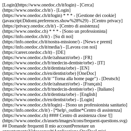
[Login](https://www.onedoc.ch/it/login) - [Cerca]
(https://www.onedoc.ch/it/) - [Login]
(https://www.onedoc.ch/it/login) * * * - [Gestione dei cookie]
(javascript:Didomi.preferences.show%28%29) - [Centro privacy]
(https://privacy.onedoc.ch/it/) - [Centro di assistenza]
(https://www.onedoc.ch) * * * - [Sono un professionista]
(https://info.onedoc.ch/it/) - [Su di noi]
(https://info.onedoc.ch/it/nostra-missione/) - [News e premi]
(https://info.onedoc.ch/it/media/) - [Lavora con noi]
(https://career.onedoc.ch/it)
- [DE]
(https://www.onedoc.ch/de/zahnarzt/orbe) - [FR]
(https://www.onedoc.ch/fr/medecin-dentiste/orbe) - [IT]
(https://www.onedoc.ch/it/dentista/orbe) - [EN]
(https://www.onedoc.ch/en/dentist/orbe) [OneDoc]
(https://www.onedoc.ch/it/ "Torna alla home page") - [Deutsch]
(https://www.onedoc.ch/de/zahnarzt/orbe) - [Français]
(https://www.onedoc.ch/fr/medecin-dentiste/orbe) - [Italiano]
(https://www.onedoc.ch/it/dentista/orbe) - [English]
(https://www.onedoc.ch/en/dentist/orbe)
- [Login]
(https://www.onedoc.ch/it/login) - [Sono un professionista sanitario]
(https://info.onedoc.ch/it/)
- [*help\_outline*Centro di assistenza]
(https://www.onedoc.ch) #### Centro di assistenza close ![]
(https://www.onedoc.ch/assets/images/icons/frequent-questions.svg)
## Domande frequenti Il mio accountPrenotare un