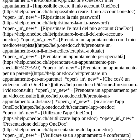
appuntamentoVideoconsultiApplicazione OneDocI miei
appuntamenti - [Impossibile creare il mio account OneDoc]
(https://help.onedoc.ch/it/impossibile-creare-il-mio-account-onedoc)
*open\_in\_new* - [Ripristinare la mia password]
(https://help.onedoc.ch/it/ripristinare-la-mia-password)
*open\_in\_new* - [Ripristinare l'e-mail del mio account OneDoc]
(https://help.onedoc.ch/it/ripristinare-le-mail-del-mio-account-
onedoc) *open\_in\_new*
- [Prenotare un appuntamento con il mio
medico/terapista](https://help.onedoc.ch/it/prenotare-un-
appuntamento-con-il-mio-medico/terapista-abituale)
*open\_in\_new* - [Prenotare un appuntamento per specialità]
(https://help.onedoc.ch/it/prenotare-un-appuntamento-per-
specialit%C3%A0) *open\_in\_new* - [Prenotare un appuntamento
per un parente](https://help.onedoc.ch/it/prenotare-un-
appuntamento-per-un-parente) *open\_in\_new*
- [Che cos'è un
videoconsulto OneDoc?](https://help.onedoc.ch/it/come-funzionano-
i-videoconsulti) *open\_in\_new* - [Prenotare un appuntamento per
un videoconsulto](https://help.onedoc.ch/it/prenota-un-
appuntamento-a-distanza) *open\_in\_new*
- [Scaricare l'app
OneDoc](https://help.onedoc.ch/it/scaricare-lapp-onedoc)
*open\_in\_new* - [Utilizzare l'app OneDoc]
(https://help.onedoc.ch/it/utilizzare-lapp-onedoc) *open\_in\_new* -
[Presentazione dell'app OneDoc]
(https://help.onedoc.ch/it/presentazione-dellapp-onedoc)
*open\_in\_new*
- [Verificare se un appuntamento è confermato](https://help.onedoc.ch/it/verificare-se-un-appuntamento-%C3%A8-confermato) *open\_in\_new* - [Annullare un appuntamento prenotato online su OneDoc](https://help.onedoc.ch/it/annullare-un-appuntamento-prenotato-online-su-onedoc) *open\_in\_new* - [Non ho ricevuto la conferma dell'appuntamento](https://help.onedoc.ch/it/non-ho-ricevuto-la-conferma-dellappuntamento) *open\_in\_new* [Vedi tutti i nostri articoli *open\_in\_new*](https://help.onedoc.ch/it/) close ## Modifica la ricerca ![Casa con segno più che indica che la consultazione può essere effettuata in sede](https://www.onedoc.ch/assets/images/icons/on-site.svg) In loco ![Fotocamera con simbolo play che indica che la consultazione può essere effettuata a distanza in video](https://www.onedoc.ch/assets/images/icons/remote.svg) A distanza Cerca #### Specialità #### Professionisti #### Istituti edit Dentista a Cottens FR tune Filtra per Nuovo paziente*keyboard\_arrow\_down* - Accettato*check\_circle* Lingua parlata*keyboard\_arrow\_down* - Albanese*check\_circle* - Arabo*check\_circle* - Francese*check\_circle* - Inglese*check\_circle* - Italiano*check\_circle* - Olandese*check\_circle* - Portoghese*check\_circle* - Rumeno*check\_circle* - Spagnolo*check\_circle* - Tedesco*check\_circle* Sesso*keyboard\_arrow\_down* - Donna*check\_circle* - Uomo*check\_circle* Disponibilità*keyboard\_arrow\_down* - Disponibile oggi*check\_circle* - Entro i prossimi 3 giorni*check\_circle* - Entro i prossimi 7 giorni*check\_circle* - Entro i prossimi 14 giorni*check\_circle* # __Dentista__ nei pressi di __Cottens FR__: prenota il tuo appuntamento online oggi [![Dipl. med. Raquel Rais, dentista a Avry](https://assets.onedoc.ch/images/users/2161891b925a1f4d82b9c71feba8faf28ca791f313267f961b182d4dab79e46b-small.jpg "Dipl. med. Raquel Rais, dentista a Avry")](https://www.onedoc.ch/it/dentista/avry/pcrjj/dipl-med-raquel-rais) ### [Dipl. med. Raquel Rais](https://www.onedoc.ch/it/dentista/avry/pcrjj/dipl-med-raquel-rais) ![Badge che indica un profilo verificato](https://www.onedoc.ch/assets/images/icons/checkmark.svg) [Dentista](https://www.onedoc.ch/it/dentista/avry) [Cabinet Dentaire CDS](https://www.onedoc.ch/it/studio-dentistico/avry/e9s7/cabinet-dentaire-cds) Route des Fontanettes 1 1754 Avry ![Icona paziente con segno più che indica che il professionista accetta nuovi pazienti](https://www.onedoc.ch/assets/images/icons/new-patients.svg)Accetta nuovi pazienti [Prenota un appuntamento](https://www.onedoc.ch/it/dentista/avry/pcrjj/dipl-med-raquel-rais) Competenze:[Apparecchi dentali](https://www.onedoc.ch/it/apparecchi-dentali/avry), [Allineamento dei denti | Allineatore trasparente invisibile](https://www.onedoc.ch/it/allineamento-dei-denti-allineatore-trasparente-invisibile/avry), [Sbiancamento dentale | Bleaching](https://www.onedoc.ch/it/sbiancamento-dentale-bleaching/avry), [Carie](https://www.onedoc.ch/it/carie/avry), [Emergenza dentale](https://www.onedoc.ch/it/emergenza-dentale/avry), [Estrazione dentale | Denti del giudizio](https://www.onedoc.ch/it/estrazione-dentale-denti-del-giudizio/avry), [Bruxismo | Digrignamento dei denti](https://www.onedoc.ch/it/bruxismo-digrignamento-dei-denti/avry), [Protesi dentaria | Stellite dentale](https://www.onedoc.ch/it/protesi-dentaria-stellite-dentale/avry), [Infezione dentale | Mal di denti](https://www.onedoc.ch/it/infezione-dentale-mal-di-denti/avry), [Radiografia dentale](https://www.onedoc.ch/it/radiografia-dentale/avry)Vedi di più *chevron\_left* mar 04 ago *chevron\_right* Vedi più appuntamenti *error\_outline* Si è verificato un errore durante il caricamento della disponibilità [Riprova](https://www.onedoc.ch) Competenze:[Apparecchi dentali](https://www.onedoc.ch/it/apparecchi-dentali/avry), [Allineamento dei denti | Allineatore trasparente invisibile](https://www.onedoc.ch/it/allineamento-dei-denti-allineatore-trasparente-invisibile/avry), [Sbiancamento dentale | Bleaching](https://www.onedoc.ch/it/sbiancamento-dentale-bleaching/avry), [Carie](https://www.onedoc.ch/it/carie/avry), [Emergenza dentale](https://www.onedoc.ch/it/emergenza-dentale/avry), [Estrazione dentale | Denti del giudizio](https://www.onedoc.ch/it/estrazione-dentale-denti-del-giudizio/avry), [Bruxismo | Digrignamento dei denti](https://www.onedoc.ch/it/bruxismo-digrignamento-dei-denti/avry), [Protesi dentaria | Stellite dentale](https://www.onedoc.ch/it/protesi-dentaria-stellite-dentale/avry), [Infezione dentale | Mal di denti](https://www.onedoc.ch/it/infezione-dentale-mal-di-denti/avry), [Radiografia dentale](https://www.onedoc.ch/it/radiografia-dentale/avry)Vedi di più [![Dr.ssa Elena Cinteza, dentista a Avry](https://assets.onedoc.ch/images/users/f57231b4b6cfdf40384215feaabbe161db475637dcd1a44cca8dab830e0f40c6-small.jpg "Dr.ssa Elena Cinteza, dentista a Avry")](https://www.onedoc.ch/it/dentista/avry/pcqaf/dr-elena-cinteza) ### [Dr.ssa Elena Cinteza](https://www.onedoc.ch/it/dentista/avry/pcqaf/dr-elena-cinteza) ![Badge che indica un profilo verificato](https://www.onedoc.ch/assets/images/icons/checkmark.svg) [Dentista](https://www.onedoc.ch/it/dentista/avry) [Cabinet Dentaire CDS](https://www.onedoc.ch/it/studio-dentistico/avry/e9s7/cabinet-dentaire-cds) Route des Fontanettes 1 1754 Avry ![Icona paziente con segno più che indica che il professionista accetta nuovi pazienti](https://www.onedoc.ch/assets/images/icons/new-patients.svg)Accetta nuovi pazienti [Prenota un appuntamento](https://www.onedoc.ch/it/dentista/avry/pcqaf/dr-elena-cinteza) Competenze:[Carie](https://www.onedoc.ch/it/carie/avry), [Ascesso dentale](https://www.onedoc.ch/it/ascesso-dentale/avry), [Protesi dentaria | Stellite dentale](https://www.onedoc.ch/it/protesi-dentaria-stellite-dentale/avry), [Detartrasi](https://www.onedoc.ch/it/detartrasi/avry), [Emergenza dentale](https://www.onedoc.ch/it/emergenza-dentale/avry), [Radiografia dentale](https://www.onedoc.ch/it/radiografia-dentale/avry), [Sbiancamento dentale | Bleaching](https://www.onedoc.ch/it/sbiancamento-dentale-bleaching/avry), [Lucidatura dentale](https://www.onedoc.ch/it/lucidatura-dentale/avry), [Estrazione dentale | Denti del giudizio](https://www.onedoc.ch/it/estrazione-dentale-denti-del-giudizio/avry)Vedi di più *chevron\_left* mar 04 ago *chevron\_right* Vedi più appuntamenti *error\_outline* Si è verificato un errore durante il caricamento della disponibilità [Riprova](https://www.onedoc.ch) Competenze:[Carie](https://www.onedoc.ch/it/carie/avry), [Ascesso dentale](https://www.onedoc.ch/it/ascesso-dentale/avry), [Protesi dentaria | Stellite dentale](https://www.onedoc.ch/it/protesi-dentaria-stellite-dentale/avry), [Detartrasi](https://www.onedoc.ch/it/detartrasi/avry), [Emergenza dentale](https://www.onedoc.ch/it/emergenza-dentale/avry), [Radiografia dentale](https://www.onedoc.ch/it/radiografia-dentale/avry), [Sbiancamento dentale | Bleaching](https://www.onedoc.ch/it/sbiancamento-dentale-bleaching/avry), [Lucidatura dentale](https://www.onedoc.ch/it/lucidatura-dentale/avry), [Estrazione dentale | Denti del giudizio](https://www.onedoc.ch/it/estrazione-dentale-denti-del-giudizio/avry)Vedi di più [![Dr.ssa Erika Justo, dentista a Friburgo](https://assets.onedoc.ch/images/users/4fb0014403c5ad9e6a25a0d6cf6bedc668714d5b6d2cb01250292f22d60176bc-small.jpg "Dr.ssa Erika Justo, dentista a Friburgo")](https://www.onedoc.ch/it/dentista/friburgo/pctqe/dr-erika-justo) ### [Dr.ssa Erika Justo](https://www.onedoc.ch/it/dentista/friburgo/pctqe/dr-erika-justo) ![Badge che indica un profilo verificato](https://www.onedoc.ch/assets/images/icons/checkmark.svg) [Dentista](https://www.onedoc.ch/it/dentista/friburgo) [Helvident Centre Dentaire](https://www.onedoc.ch/it/studio-dentistico/friburgo/ebbc9/helvident-centre-dentaire) Avenue Beauregard 10 1700 Friburgo ![Icona paziente con segno più che indica che il professionista accetta nuovi pazienti](https://www.onedoc.ch/assets/images/icons/new-patients.svg)Accetta nuovi pazienti [Prenota un appuntamento](https://www.onedoc.ch/it/dentista/friburgo/pctqe/dr-erika-justo) Competenze:[Carie](https://www.onedoc.ch/it/carie/friburgo), [Ascesso dentale](https://www.onedoc.ch/it/ascesso-dentale/friburgo), [Bruxismo | Digrignamento dei denti](https://www.onedoc.ch/it/bruxismo-digrignamento-dei-denti/friburgo), [Endodonzia](https://www.onedoc.ch/it/endodonzia/friburgo), [Protesi dentaria | Stellite dentale](https://www.onedoc.ch/it/protesi-dentaria-stellite-dentale/friburgo), [Emergenza dentale](https://www.onedoc.ch/it/emergenza-dentale/friburgo), [Estrazione dentale | Denti del giudizio](https://www.onedoc.ch/it/estrazione-dentale-denti-del-giudizio/friburgo), [Faccette dentali in ceramica | Faccette](https://www.onedoc.ch/it/faccette-dentali-in-ceramica-faccette/friburgo)Vedi di più *chevron\_left* mar 04 ago *chevron\_right* Vedi più appuntamenti *error\_outline* Si è verificato un errore durante il caricamento della disponibilità [Riprova](https://www.onedoc.ch) Competenze:[Carie](https://www.onedoc.ch/it/carie/friburgo), [Ascesso dentale](https://www.onedoc.ch/it/ascesso-dentale/friburgo), [Bruxismo | Digrignamento dei denti](https://www.onedoc.ch/it/bruxismo-digrignamento-dei-denti/friburgo), [Endodonzia](https://www.onedoc.ch/it/endodonzia/friburgo), [Protesi dentaria | Stellite dentale](https://www.onedoc.ch/it/protesi-dentaria-stellite-dentale/friburgo), [Emergenza dentale](https://www.onedoc.ch/it/emergenza-dentale/friburgo), [Estrazione dentale | Denti del giudizio](https://www.onedoc.ch/it/estrazione-dentale-denti-del-giudizio/friburgo), [Faccette dentali in ceramica | Faccette](https://www.onedoc.ch/it/faccette-dentali-in-ceramica-faccette/friburgo)Vedi di più [![Dr. Gonçalo Lopes, dentista a Belfaux](https://assets.onedoc.ch/images/users/720ec6e19e550f93549bef8e6236b5ad04aeb7fb2a0c739990c5bf5b7df06d1f-small.png "Dr. Gonçalo Lopes, dentista a Belfau