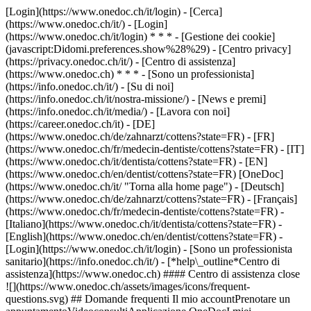
[Login](https://www.onedoc.ch/it/login) - [Cerca]
(https://www.onedoc.ch/it/) - [Login]
(https://www.onedoc.ch/it/login) * * * - [Gestione dei cookie]
(javascript:Didomi.preferences.show%28%29) - [Centro privacy]
(https://privacy.onedoc.ch/it/) - [Centro di assistenza]
(https://www.onedoc.ch) * * * - [Sono un professionista]
(https://info.onedoc.ch/it/) - [Su di noi]
(https://info.onedoc.ch/it/nostra-missione/) - [News e premi]
(https://info.onedoc.ch/it/media/) - [Lavora con noi]
(https://career.onedoc.ch/it)
- [DE]
(https://www.onedoc.ch/de/zahnarzt/cottens?state=FR) - [FR]
(https://www.onedoc.ch/fr/medecin-dentiste/cottens?state=FR) - [IT]
(https://www.onedoc.ch/it/dentista/cottens?state=FR) - [EN]
(https://www.onedoc.ch/en/dentist/cottens?state=FR) [OneDoc]
(https://www.onedoc.ch/it/ "Torna alla home page") - [Deutsch]
(https://www.onedoc.ch/de/zahnarzt/cottens?state=FR) - [Français]
(https://www.onedoc.ch/fr/medecin-dentiste/cottens?state=FR) -
[Italiano](https://www.onedoc.ch/it/dentista/cottens?state=FR) -
[English](https://www.onedoc.ch/en/dentist/cottens?state=FR)
-
[Login](https://www.onedoc.ch/it/login) - [Sono un professionista
sanitario](https://info.onedoc.ch/it/)
- [*help\_outline*Centro di
assistenza](https://www.onedoc.ch) #### Centro di assistenza close
![](https://www.onedoc.ch/assets/images/icons/frequent-
questions.svg) ## Domande frequenti Il mio accountPrenotare un