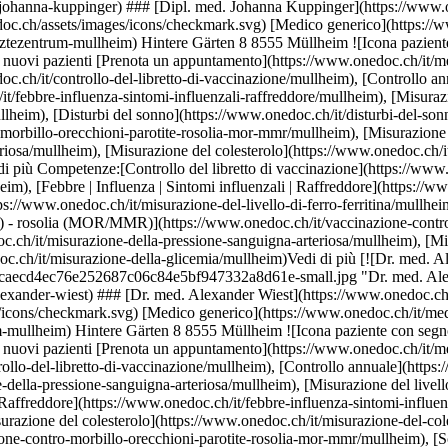
isurazione del livello di ferro | Ferritina](https://www.onedoc.ch/it/misurazione-del-livello-di-ferro-ferritina/mullheim), [Disturbi del sonno](https://www.onedoc.ch/it/disturbi-del-sonno/mullheim), [Vaccinazione contro morbillo - orecchioni (parotite) - rosolia (MOR/MMR)](https://www.onedoc.ch/it/vaccinazione-contro-morbillo-orecchioni-parotite-rosolia-mor-mmr/mullheim), [Misurazione della pressione sanguigna (arteriosa)](https://www.onedoc.ch/it/misurazione-della-pressione-sanguigna-arteriosa/mullheim), [Misurazione del colesterolo](https://www.onedoc.ch/it/misurazione-del-colesterolo/mullheim), [Misurazione della glicemia](https://www.onedoc.ch/it/misurazione-della-glicemia/mullheim)Vedi di più [![Dr. med. Alexander Wiest, medico generico a Müllheim](https://assets.onedoc.ch/images/users/43b62207789e834e17354b390caecd4ec76e252687c06c84e5bf947332a8d61e-small.jpg "Dr. med. Alexander Wiest, medico generico a Müllheim")](https://www.onedoc.ch/it/medico-generico/mullheim/pcxas/dr-med-alexander-wiest) ### [Dr. med. Alexander Wiest](https://www.onedoc.ch/it/medico-generico/mullheim/pcxas/dr-med-alexander-wiest) ![Badge che indica un profilo verificato](https://www.onedoc.ch/assets/images/icons/checkmark.svg) [Medico generico](https://www.onedoc.ch/it/medico-generico/mullheim) [Ärztezentrum Müllheim](https://www.onedoc.ch/it/studio-medico/mullheim/ebcyt/arztezentrum-mullheim) Hintere Gärten 8 8555 Müllheim ![Icona paziente con segno più che indica che il professionista accetta nuovi pazienti](https://www.onedoc.ch/assets/images/icons/new-patients.svg)Accetta nuovi pazienti [Prenota un appuntamento](https://www.onedoc.ch/it/medico-generico/mullheim/pcxas/dr-med-alexander-wiest) Competenze:[Controllo del libretto di vaccinazione](https://www.onedoc.ch/it/controllo-del-libretto-di-vaccinazione/mullheim), [Controllo annuale](https://www.onedoc.ch/it/controllo-annuale/mullheim), [Misurazione della pressione sanguigna (arteriosa)](https://www.onedoc.ch/it/misurazione-della-pressione-sanguigna-arteriosa/mullheim), [Misurazione del livello di ferro | Ferritina](https://www.onedoc.ch/it/misurazione-del-livello-di-ferro-ferritina/mullheim), [Febbre | Influenza | Sintomi influenzali | Raffreddore](https://www.onedoc.ch/it/febbre-influenza-sintomi-influenzali-raffreddore/mullheim), [Misurazione della glicemia](https://www.onedoc.ch/it/misurazione-della-glicemia/mullheim), [Misurazione del colesterolo](https://www.onedoc.ch/it/misurazione-del-colesterolo/mullheim), [Vaccinazione contro morbillo - orecchioni (parotite) - rosolia (MOR/MMR)](https://www.onedoc.ch/it/vaccinazione-contro-morbillo-orecchioni-parotite-rosolia-mor-mmr/mullheim), [Screening dello streptococco](https://www.onedoc.ch/it/screening-dello-streptococco/mullheim)Vedi di più Competenze:[Controllo del libretto di vaccinazione](https://www.onedoc.ch/it/controllo-del-libretto-di-vaccinazione/mullheim), [Controllo annuale](https://www.onedoc.ch/it/controllo-annuale/mullheim), [Misurazione della pressione sanguigna (arteriosa)](https://www.onedoc.ch/it/misurazione-della-pressione-sanguigna-arteriosa/mullheim), [Misurazione del livello di ferro | Ferritina](https://www.onedoc.ch/it/misurazione-del-livello-di-ferro-ferritina/mullheim), [Febbre | Influenza | Sintomi influenzali | Raffreddore](https://www.onedoc.ch/it/febbre-influenza-sintomi-influenzali-raffreddore/mullheim), [Misurazione della glicemia](https://www.onedoc.ch/it/misurazione-della-glicemia/mullheim), [Misurazione del colesterolo](https://www.onedoc.ch/it/misurazione-del-colesterolo/mullheim), [Vaccinazione contro morbillo - orecchioni (parotite) - rosolia (MOR/MMR)](https://www.onedoc.ch/it/vaccinazione-contro-morbillo-orecchioni-parotite-rosolia-mor-mmr/mullheim), [Screening dello streptococco](https://www.onedoc.ch/it/screening-dello-streptococco/mullheim)Vedi di più [![Dr. med. Alex Steinacher, medico generico a Müllheim](https://assets.onedoc.ch/images/users/f099524921568f4aea912cac6e0b40a3e6edf44d891b8b2ed8f126c1dee6f14b-small.jpg "Dr. med. Alex Steinacher, medico generico a Müllheim")](https://www.onedoc.ch/it/medico-generico/mullheim/pcxaq/dr-med-alex-steinacher) ### [Dr. med. Alex Steinacher](https://www.onedoc.ch/it/medico-generico/mullheim/pcxaq/dr-med-alex-steinacher) ![Badge che indica un profilo verificato](https://www.onedoc.ch/assets/images/icons/checkmark.svg) [Medico generico](https://www.onedoc.ch/it/medico-generico/mullheim) [Ärztezentrum Müllheim](https://www.onedoc.ch/it/studio-medico/mullheim/ebcyt/arztezentrum-mullheim) Hintere Gärten 8 8555 Müllheim ![Icona paziente con segno più che indica che il professionista accetta nuovi pazienti](https://www.onedoc.ch/assets/images/icons/new-patients.svg)Accetta nuovi pazienti [Prenota un appuntamento](https://www.onedoc.ch/it/medico-generico/mullheim/pcxaq/dr-med-alex-steinacher) Competenze:[Controllo del libretto di vaccinazione](https://www.onedoc.ch/it/controllo-del-libretto-di-vaccinazione/mullheim), [Controllo annuale](https://www.onedoc.ch/it/controllo-annuale/mullheim), [Ecografia addominale](https://www.onedoc.ch/it/ecografia-addominale/mullheim), [Burnout](https://www.onedoc.ch/it/burnout/mullheim), [Screening infezione urinaria](https://www.onedoc.ch/it/screening-infezione-urinaria/mullheim), [Misurazione della pressione sanguigna (arteriosa)](https://www.onedoc.ch/it/misurazione-della-pressione-sanguigna-arteriosa/mullheim), [Misurazione del colesterolo](https://www.onedoc.ch/it/misurazione-del-colesterolo/mullheim), [Misurazione della glicemia](https://www.onedoc.ch/it/misurazione-della-glicemia/mullheim), [Disfunzione erettile | Impotenza](https://www.onedoc.ch/it/disfunzione-erettile-im