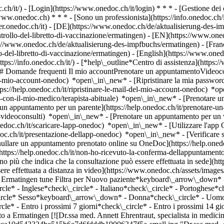
.ch/it/) - [Login](https://www.onedoc.ch/it/login) * * * - [Gestione 
/www.onedoc.ch) * * * - [Sono un professionista](https://info.onedoc.ch/it
eer.onedoc.ch/it)
- [DE](https://www.onedoc.ch/de/aktualisierung-des-im
ntrollo-del-libretto-di-vaccinazione/ermatingen) - [EN](https://www.o
s://www.onedoc.ch/de/aktualisierung-des-impfbuchs/ermatingen) - [Franç
llo-del-libretto-di-vaccinazione/ermatingen) - [English](https://www.on
ttps://info.onedoc.ch/it/)
- [*help\_outline*Centro di assistenza](https:
 ## Domande frequenti Il mio accountPrenotare un appuntamentoVideoc
l-mio-account-onedoc) *open\_in\_new* - [Ripristinare la mia password]
ps://help.onedoc.ch/it/ripristinare-le-mail-del-mio-account-onedoc) *
-con-il-mio-medico/terapista-abituale) *open\_in\_new* - [Prenotare un 
 appuntamento per un parente](https://help.onedoc.ch/it/prenotare-
videoconsulti) *open\_in\_new* - [Prenotare un appuntamento per un v
nedoc.ch/it/scaricare-lapp-onedoc) *open\_in\_new* - [Utilizzare l'app
doc.ch/it/presentazione-dellapp-onedoc) *open\_in\_new*
- [Verificare se un appuntamento è confermato](https://help.onedoc.ch/it/verificare-se-un-appuntamento-%C3%A8-confermato) *open\_in\_new* - [Annullare un appuntamento prenotato online su OneDoc](https://help.onedoc.ch/it/annullare-un-appuntamento-prenotato-online-su-onedoc) *open\_in\_new* - [Non ho ricevuto la conferma dell'appuntamento](https://help.onedoc.ch/it/non-ho-ricevuto-la-conferma-dellappuntamento) *open\_in\_new* [Vedi tutti i nostri articoli *open\_in\_new*](https://help.onedoc.ch/it/) close ## Modifica la ricerca ![Casa con segno più che indica che la consultazione può essere effettuata in sede](https://www.onedoc.ch/assets/images/icons/on-site.svg) In loco ![Fotocamera con simbolo play che indica che la consultazione può essere effettuata a distanza in video](https://www.onedoc.ch/assets/images/icons/remote.svg) A distanza Cerca #### Specialità #### Professionisti #### Istituti edit Controllo del libretto di vaccinazione a Ermatingen tune Filtra per Nuovo paziente*keyboard\_arrow\_down* - Accettato*check\_circle* Lingua parlata*keyboard\_arrow\_down* - Croato*check\_circle* - Francese*check\_circle* - Greco*check\_circle* - Inglese*check\_circle* - Italiano*check\_circle* - Portoghese*check\_circle* - Rumeno*check\_circle* - Russo*check\_circle* - Serbo*check\_circle* - Spagnolo*check\_circle* - Tedesco*check\_circle* Sesso*keyboard\_arrow\_down* - Donna*check\_circle* - Uomo*check\_circle* Disponibilità*keyboard\_arrow\_down* - Disponibile oggi*check\_circle* - Entro i prossimi 3 giorni*check\_circle* - Entro i prossimi 7 giorni*check\_circle* - Entro i prossim