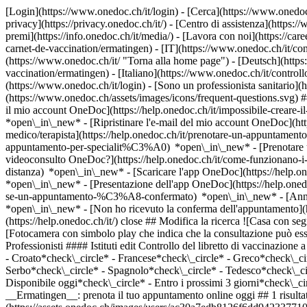
[Login](https://www.onedoc.ch/it/login) - [Cerca](https://www.onedoc
privacy](https://privacy.onedoc.ch/it/) - [Centro di assistenza](https:/
premi](https://info.onedoc.ch/it/media/) - [Lavora con noi](https://car
carnet-de-vaccination/ermatingen) - [IT](https://www.onedoc.ch/it/co
(https://www.onedoc.ch/it/ "Torna alla home page") - [Deutsch](http
vaccination/ermatingen) - [Italiano](https://www.onedoc.ch/it/contro
(https://www.onedoc.ch/it/login) - [Sono un professionista sanitario](h
(https://www.onedoc.ch/assets/images/icons/frequent-questions.svg)
il mio account OneDoc](https://help.onedoc.ch/it/impossibile-creare-i
*open\_in\_new* - [Ripristinare l'e-mail del mio account OneDoc](htt
medico/terapista](https://help.onedoc.ch/it/prenotare-un-appuntamento
appuntamento-per-specialit%C3%A0) *open\_in\_new* - [Prenotare un
videoconsulto OneDoc?](https://help.onedoc.ch/it/come-funzionano-i-
distanza) *open\_in\_new*
- [Scaricare l'app OneDoc](https://help.o
*open\_in\_new* - [Presentazione dell'app OneDoc](https://help.one