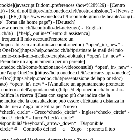
dei cookie](javascript:Didomi.preferences.show%28%29) - [Centro
/) - [Su di noi](https://info.onedoc.ch/it/nostra-missione/) - [News e
g) - [FR](https://www.onedoc.ch/fr/controle-grain-de-beaute/zoug) -
/ "Torna alla home page") - [Deutsch]
www.onedoc.ch/it/controllo-dei-nei/zugo) - [English]
.ch/it/)
- [*help\_outline*Centro di assistenza]
 frequenti Il mio accountPrenotare un
/impossibile-creare-il-mio-account-onedoc) *open\_in\_new* -
t OneDoc](https://help.onedoc.ch/it/ripristinare-le-mail-del-mio-
amento-con-il-mio-medico/terapista-abituale) *open\_in\_new* -
[Prenotare un appuntamento per un parente]
p.onedoc.ch/it/come-funzionano-i-videoconsulti) *open\_in\_new* -
care l'app OneDoc](https://help.onedoc.ch/it/scaricare-lapp-onedoc)
neDoc](https://help.onedoc.ch/it/presentazione-dellapp-onedoc)
[Eczema](https://www.onedoc.ch/it/eczema/zugo), [Acne](https://www.onedoc.ch/it/acne/zugo), [Rimozione tatuaggi](https://www.onedoc.ch/it/rimozione-tatuaggi/zugo), [Iniezione di plasma ricco di piastrine | PRP | Vampire Lift](https://www.onedoc.ch/it/iniezione-di-plasma-ricco-di-piastrine-prp-vampire-lift/zugo), [Iperidrosi | Sudorazione eccessiva](https://www.onedoc.ch/it/iperidrosi-sudorazione-eccessiva/zugo), [Allergia | AllergoTest | Controllo allergie](https://www.onedoc.ch/it/allergia-allergotest-controllo-allergie/zugo), [Verruche](https://www.onedoc.ch/it/verruche/zugo)Vedi di più [![Dr.ssa med. Nathalie Irla-Vuille, dermatologa a Zugo](https://assets.onedoc.ch/images/users/bd5ee8e13fc6cdf079b6ecfaca4e8e381e9dba10f75206b2db7ee1163731e406-small.png "Dr.ssa med. Nathalie Irla-Vuille, dermatologa a Zugo")](https://www.onedoc.ch/it/dermatologa/zugo/pu5d/dr-med-nathalie-irla-vuille) ### [Dr.ssa med. Nathalie Irla-Vuille](https://www.onedoc.ch/it/dermatologa/zugo/pu5d/dr-med-nathalie-irla-vuille) ![Badge che indica un profilo verificato](https://www.onedoc.ch/assets/images/icons/checkmark.svg) [Dermatologa](https://www.onedoc.ch/it/dermatologo/zugo) [Zug Hautarzt Dermatologie & Ästhetische Medizin](https://www.onedoc.ch/it/studio-medico/zugo/en23/zug-hautarzt-dermatologie-asthetische-medizin) Gartenstrasse 3 6300 Zugo ![Icona paziente con segno più che indica che il professionista accetta nuovi pazienti](https://www.onedoc.ch/assets/images/icons/new-patients.svg)Accetta nuovi pazienti [Prenota un appuntamento](https://www.onedoc.ch/it/dermatologa/zugo/pu5d/dr-med-nathalie-irla-vuille) Competenze: Controllo dei nei, [Controllo della pelle](https://www.onedoc.ch/it/controllo-della-pelle/zugo)Vedi di più *chevron\_left* lun 03 ago *chevron\_right* Vedi più appuntamenti *error\_outline* Si è verificato un errore durante il caricamento della disponibilità [Riprova](https://www.onedoc.ch) Competenze: Controllo dei nei, [Controllo della pelle](https://www.onedoc.ch/it/controllo-della-pelle/zugo)Vedi di più [![Dr. med. Urs Hasse, dermatologo a Zugo](https://assets.onedoc.ch/images/users/c36e445131a8137c85ebb5c545ba89fffc8da54f329552b6374ce03a93646cb8-small.jpg "Dr. med. Urs Hasse, dermatologo a Zugo")](https://www.onedoc.ch/it/dermatologo/zugo/pbpa7/dr-med-urs-hasse) ### [Dr. med. Urs Hasse](https://www.onedoc.ch/it/dermatologo/zugo/pbpa7/dr-med-urs-hasse) ![Badge che indica un profilo verificato](https://www.onedoc.ch/assets/images/icons/checkmark.svg) [Dermatologo](https://www.onedoc.ch/it/dermatologo/zugo) [Hautpraxis Zug AG](https://www.onedoc.ch/it/studio-medico/zugo/ex7f/hautpraxis-zug-ag) Bahnhofstrasse 32 6300 Zugo ![Icona paziente con segno più che indica che il professionista accetta nuovi pazienti](https://www.onedoc.ch/assets/images/icons/new-patients.svg)Accetta nuovi pazienti [Prenota un appuntamento](https://www.onedoc.ch/it/dermatologo/zugo/pbpa7/dr-med-urs-hasse) Competenze: Controllo dei nei, [Controllo della pelle](https://www.onedoc.ch/it/controllo-della-pelle/zugo), [Psoriasi](https://www.onedoc.ch/it/psoriasi/zugo), [Eczema](https://www.onedoc.ch/it/eczema/zugo), [Acne](https://www.onedoc.ch/it/acne/zugo), [Rimozione tatuaggi](https://www.onedoc.ch/it/rimozione-tatuaggi/zugo), [Iniezione di plasma ricco di piastrine | PRP | Vampire Lift](https://www.onedoc.ch/it/iniezione-di-plasma-ric