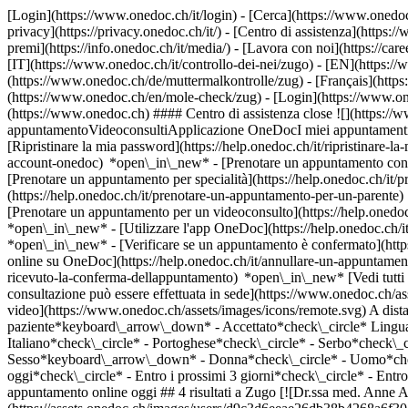
[Login](https://www.onedoc.ch/it/login) - [Cerca](https://www.onedoc
privacy](https://privacy.onedoc.ch/it/) - [Centro di assistenza](https:/
premi](https://info.onedoc.ch/it/media/) - [Lavora con noi](https://car
[IT](https://www.onedoc.ch/it/controllo-dei-nei/zugo) - [EN](https:
(https://www.onedoc.ch/de/muttermalkontrolle/zug) - [Français](https:
(https://www.onedoc.ch/en/mole-check/zug)
- [Login](https://www.one
(https://www.onedoc.ch) #### Centro di assistenza close ![](https:/
appuntamentoVideoconsultiApplicazione OneDocI miei appuntamenti - 
[Ripristinare la mia password](https://help.onedoc.ch/it/ripristinare-
account-onedoc) *open\_in\_new*
- [Prenotare un appuntamento con 
[Prenotare un appuntamento per specialità](https://help.onedoc.ch/
(https://help.onedoc.ch/it/prenotare-un-appuntamento-per-un-parent
[Prenotare un appuntamento per un videoconsulto](https://help.oned
*open\_in\_new* - [Utilizzare l'app OneDoc](https://help.onedoc.ch/i
*open\_in\_new*
- [Verificare se un appuntamento è confermato](https://help.onedoc.ch/it/verificare-se-un-appuntamento-%C3%A8-confermato) *open\_in\_new* - [Annullare un appuntamento prenotato online su OneDoc](https://help.onedoc.ch/it/annullare-un-appuntamento-prenotato-online-su-onedoc) *open\_in\_new* - [Non ho ricevuto la conferma dell'appuntamento](https://help.onedoc.ch/it/non-ho-ricevuto-la-conferma-dellappuntamento) *open\_in\_new* [Vedi tutti i nostri articoli *open\_in\_new*](https://help.onedoc.ch/it/) close ## Modifica la ricerca ![Casa con segno più che indica che la consultazione può essere effettuata in sede](https://www.onedoc.ch/assets/images/icons/on-site.svg) In loco ![Fotocamera con simbolo play che indica che la consultazione può essere effettuata a distanza in video](https://www.onedoc.ch/assets/images/icons/remote.svg) A distanza Cerca #### Specialità #### Professionisti #### Istituti edit Controllo dei nei a Zugo tune Filtra per Nuovo paziente*keyboard\_arrow\_down* - Accettato*check\_circle* Lingua parlata*keyboard\_arrow\_down* - Croato*check\_circle* - Francese*check\_circle* - Greco*check\_circle* - Inglese*check\_circle* - Italiano*check\_circle* - Portoghese*check\_circle* - Serbo*check\_circle* - Sloveno*check\_circle* - Spagnolo*check\_circle* - Tedesco*check\_circle* - Turco*check\_circle* Sesso*keyboard\_arrow\_down* - Donna*check\_circle* - Uomo*check\_circle* Rete*keyboard\_arrow\_down* - mediX*check\_circle* Disponibilità*keyboard\_arrow\_down* - Disponibile oggi*check\_circle* - Entro i prossimi 3 giorni*check\_circle* - Entro i prossimi 7 giorni*check\_circle* - Entro i prossimi 14 giorni*check\_circle* # __Controllo dei nei__ a __Zugo__: prenota il tuo appuntamento online oggi ## 4 risultati a Zugo [![Dr.ssa med. Anne Amherd-Hoekstra, dermatologa a Zugo](https://assets.onedoc.ch/images/users/d9c3d6eeae26db38b4268a6f3028f6e540e51944580ac23c3287fbb23a6538b7-small.jpg "Dr.ssa med. Anne Amherd-Hoekstra, dermatologa a Zugo")](https://www.onedoc.ch/it/dermatologa/zugo/pbo2m/dr-med-anne-amherd-hoekstra) ### [Dr.ssa med. Anne Amherd-Hoekstra](https://www.onedoc.ch/it/dermatologa/zugo/pbo2m/dr-med-anne-amherd-hoekstra) ![Badge che indica un profilo verificato](https://www.onedoc.ch/assets/images/icons/checkmark.svg) [Dermatologa](https://www.onedoc.ch/it/dermatologo/zugo) [hautcentrumzug](https://www.onedoc.ch/it/studio-medico/zugo/ex4y/hautcentrumzug) Gotthardstrasse 29 6300 Zugo ![Icona paziente con segno più che indica che il professionista accetta nuovi pazienti](https://www.onedoc.ch/assets/images/icons/new-patients.svg)Accetta nuovi pazienti [Prenota un appuntamento](https://www.onedoc.ch/it/dermatologa/zugo/pbo2m/dr-med-anne-amherd-hoekstra) Competenze: Controllo dei nei, [Acne](ht