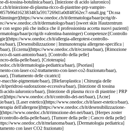
co2-trattamento-con-laser-co2-frazionato/baar), [Epilazione laser](https://www.onedoc.ch/it/epilazione-laser/baar), [Trattamento anti-rughe](https://www.onedoc.ch/it/trattamento-anti-rughe/baar), [Trattamento delle cicatrici](https://www.onedoc.ch/it/trattamento-delle-cicatrici/baar), [Trattamento delle macchie pigmentate](https://www.onedoc.ch/it/trattamento-delle-macchie-pigmentate/baar), [Blefaroplastica | Chirurgia delle palpebre](https://www.onedoc.ch/it/blefaroplastica-chirurgia-delle-palpebre/baar), [Iperidrosi | Sudorazione eccessiva](https://www.onedoc.ch/it/iperidrosi-sudorazione-eccessiva/baar), [Iniezione di tossina botulinica](https://www.onedoc.ch/it/iniezione-di-tossina-botulinica/baar), [Iniezione di acido ialuronico](https://www.onedoc.ch/it/iniezione-di-acido-ialuronico/baar), [Iniezione di plasma ricco di piastrine | PRP | Vampire Lift](https://www.onedoc.ch/it/iniezione-di-plasma-ricco-di-piastrine-prp-vampire-lift/baar)Vedi di più Competenze:[Controllo dei nei](https://www.onedoc.ch/it/controllo-dei-nei/baar), [Acne](https://www.onedoc.ch/it/acne/baar), [Allergia | AllergoTest | Controllo allergie](https://www.onedoc.ch/it/allergia-allergotest-controllo-allergie/baar), [Laser estetico](https://www.onedoc.ch/it/laser-estetico/baar), [Couperose | Rosacea](https://www.onedoc.ch/it/couperose-rosacea/baar), [Desensibilizzazione | Immunoterapia allergene-specifica | Immunoterapia dell'allergene](https://www.onedoc.ch/it/desensibilizzazione-immunoterapia-allergene-specifica-immunoterapia-dell-allergene/baar), [Eczema](https://www.onedoc.ch/it/eczema/baar), [Rimozione dei nei](https://www.onedoc.ch/it/rimozione-dei-nei/baar), [Herpes zoster (fuoco di Sant’Antonio)](https://www.onedoc.ch/it/herpes-zoster-fuoco-di-sant-antonio/baar), [Controllo della pelle](https://www.onedoc.ch/it/controllo-della-pelle/baar), [Tumore della pelle | Cancro della pelle](https://www.onedoc.ch/it/tumore-della-pelle-cancro-della-pelle/baar), [Crioterapia](https://www.onedoc.ch/it/crioterapia/baar), [Melanoma](https://www.onedoc.ch/it/melanoma/baar), [Dermatologia pediatrica](https://www.onedoc.ch/it/dermatologia-pediatrica/baar), [Psoriasi](https://www.onedoc.ch/it/psoriasi/baar), [Trattamento con laser CO2 | Trattamento con laser CO2 frazionato](https://www.onedoc.ch/it/trattamento-con-laser-co2-trattamento-con-laser-co2-frazionato/baar), [Epilazione laser](https://www.onedoc.ch/it/epilazione-laser/baar), [Trattamento anti-rughe](https://www.onedoc.ch/it/trattamento-anti-rughe/baar), [Trattamento delle cicatrici](https://www.onedoc.ch/it/trattamento-delle-cicatrici/baar), [Trattamento delle macchie pigmentate](https://www.onedoc.ch/it/trattamento-delle-macchie-pigmentate/baar), [Blefaroplastica | Chirurgia delle palpebre](https://www.onedoc.ch/it/blefaroplastica-chirurgia-delle-palpebre/baar), [Iperidrosi | Sudorazione eccessiva](https://www.onedoc.ch/it/iperidrosi-sudorazione-eccessiva/baar), [Iniezione di tossina botulinica](https://www.onedoc.ch/it/iniezione-di-tossina-botulinica/baar), [Iniezione di acido ialuronico](https://www.onedoc.ch/it/iniezione-di-acido-ialuronico/baar), [Iniezione di plasma ricco di piastrine | PRP | Vampire Lift](https://www.onedoc.ch/it/iniezione-di-plasma-ricco-di-piastrine-prp-vampire-lift/baar)Vedi di più [![Dr. med. (SI) Viktor Tenyi, dermatologo a Küssnacht](https://assets.onedoc.ch/images/users/05a0e683af5a91852c49e16d8057ecaddd89ee6e981f229f7fd0ab4607f8ca30-small.jpg "Dr. med. (SI) Viktor Tenyi, dermatologo a Küssnacht")](https://www.onedoc.ch/it/dermatologo/kussnacht/pbcak/dr-med-si-viktor-tenyi) ### [Dr. med. (SI) Viktor Tenyi](https://www.onedoc.ch/it/dermatologo/kussnacht/pbcak/dr-med-si-viktor-tenyi) ![Badge che indica un profilo verificato](https://www.onedoc.ch/assets/images/icons/checkmark.svg) [Dermatologo](https://www.onedoc.ch/it/dermatologo/kussnacht) [Dermacenter Küssnacht](https://www.onedoc.ch/it/centro-medico/kussnacht/eljq/dermacenter-kussnacht) Bahnhofstrasse 15 6403 Küssnacht ![Icona paziente con segno più che indica che il professionista accetta nuovi pazienti](https://www.onedoc.ch/assets/images/icons/new-patients.svg)Accetta nuovi pazienti [Prenota un appuntamento](https://www.onedoc.ch/it/dermatologo/kussnacht/pbcak/dr-med-si-viktor-tenyi) Competenze:[Controllo dei nei](https://www.onedoc.ch/it/controllo-dei-nei/kussnacht), [Tumore della pelle | Cancro della pelle](https://www.onedoc.ch/it/tumore-della-pelle-cancro-della-pelle/kussnacht), [Laser estetico](https://www.onedoc.ch/it/laser-estetico/kussnacht), [Trattamento con laser CO2 | Trattamento con laser CO2 frazionato](https://www.onedoc.ch/it/trattamento-con-laser-co2-trattamento-con-laser-co2-frazionato/kussnacht), [Allergia | AllergoTest | Controllo allergie](https://www.onedoc.ch/it/allergia-allergotest-controllo-allergie/kussnacht), [Malattie sessualmente trasmissibili | Infezioni sessualmente trasmissibili (MST/IST)](https://www.onedoc.ch/it/malattie-sessualmente-trasmissibili-infezioni-sessualmente-trasmissibili-mst-ist/kussnacht), [Eczema](https://www.onedoc.ch/it/eczema/kussnacht), [Rimozione dei nei](https://www.onedoc.ch/it/rimozione-dei-nei/kussnacht), [Herpes zoster (fuoco di Sant’Antonio)](https://www.onedoc.ch/it/herpes-zoster-fuoco-di-sant-antonio/kussnacht), [Micosi Cutanee](https://www.onedoc.ch/it/micosi-cutanee/kussnacht), [Melanoma](https://www.onedoc.ch/it/melanoma/kussnacht), [Psoriasi](https://www.onedoc.ch/it/psoriasi/kussnacht), [Orticaria](https://www.onedoc.ch/it/orticaria/kussnacht)Vedi di più Competenze:[Controllo dei nei](https://www.onedoc.ch/it/controllo-dei-nei/kussnacht), [Tumore della pelle | Cancro della pelle](https://www.onedoc.ch/it/tumore-della-pelle-cancro-della-pelle/kussnacht), [Laser estetico](https://www.onedoc.ch/it/laser-estetico/kussnacht), [Trattamento con laser CO2 | Trattamento con laser CO2 frazionato](https://www.onedoc.ch/it/trattamento-con-laser-co2-trattamento-con-laser-co2-frazionato/kussnacht), [Allergia | AllergoTest | Controllo allergie](https://www.onedoc.ch/it/allergia-allergotest-controllo-allergie/kussnacht), [Malattie sessualmente trasmissibili | Infezioni sessualmente trasmissibili (MST/IST)](https://www.onedoc.ch/it/malattie-sessualmente-trasmissibili-infezioni-sessualmente-trasmissibili-mst-ist/kussnacht), [Eczema](https://www.onedoc.ch/it/eczema/kussnacht), [Rimozione dei nei](https://www.onedoc.ch/it/rimozione-dei-nei/kussnacht), [Herpes zoster (fuoco di Sant’Antonio)](https://www.onedoc.ch/it/herpes-zoster-fuoco-di-sant-antonio/kussnacht), [Micosi Cutanee](https://www.onedoc.ch/it/micosi-cutanee/kussnacht), [Melanoma](https://www.onedoc.ch/it/melanoma/kussnacht), [Psoriasi](https://www.onedoc.ch/it/psoriasi/kussnacht), [Orticaria](https://www.onedoc.ch/it/orticaria/kussnacht)Vedi di più [![Sig.ra Christina Sparla, dermatologa a Küssnacht](https://assets.onedoc.ch/images/users/27e39c658bc9f5b1103c9017231d6a857bbbf964d8b362ee0723b1df76356562-small.jpg "Sig.ra Christina Sparla, dermatologa a Küssnacht")](https://www.onedoc.ch/it/dermatologa/kussnacht/pbb6g/christina-sparla) ### [Sig.ra Christina Sparla](https://www.onedoc.ch/it/dermatologa/kussnacht/pbb6g/christina-sparla) ![Badge che indica un profilo verificato](https://www.onedoc.ch/assets/images/icons/checkmark.svg) [Dermatologa](https://www.onedoc.ch/it/dermatologo/kussnacht) [Dermacenter Küssnacht](https://www.onedoc.ch/it/centro-medico/kussnacht/eljq/dermacenter-kussnacht) Bahnhofstrasse 15 6403 Küssnacht ![Icona paziente con segno più che indica che il professionista accetta nuovi pazienti](https://www.onedoc.ch/assets/images/icons/new-patients.svg)Accetta nuovi pazienti [Prenota un appuntamento](https://www.onedoc.ch/it/dermatologa/kussnacht/pbb6g/christina-sparla) Competenze:[Controllo dei nei](https://www.onedoc.ch/it/controllo-dei-nei/kussnacht), [Tumore della pelle | Cancro della pelle](https://www.onedoc.ch/it/tumore-della-pelle-cancro-della-pelle/kussnacht), [Laser estetico](https://www.onedoc.ch/it/laser-estetico/kussnacht), [Trattamento con laser CO2 | Trattamento con laser CO2 frazionato](https://www.onedoc.ch/it/trattamento-con-laser-co2-trattamento-con-laser-co2-frazionato/kussnacht), [Iniezione di tossina botulinica](https://www.onedoc.ch/it/iniezione-di-tossina-botulinica/kussnacht), [Iniezione di acido ialuronico](https://www.onedoc.ch/it/iniezione-di-acido-ialuronico/kussnacht), [Allergia | AllergoTest | Controllo allergie](https://www.onedoc.ch/it/allergia-allergotest-controllo-allergie/kussnacht), [Eczema](https://www.onedoc.ch/it/eczema/kussnacht), [Rimozione dei nei](https://www.onedoc.ch/it/rimozione-dei-nei/kussnacht), [Herpes zoster (fuoco di Sant’Antonio)](https://www.onedoc.ch/it/herpes-zoster-fuoco-di-sant-antonio/kussnacht), [Melanoma](https://www.onedoc.ch/it/melanoma/kussnacht), [Psoriasi](https://www.onedoc.ch/it/psoriasi/kussnacht)Vedi di più Competenze:[Controllo dei nei](https://www.onedoc.ch/it/controllo-dei-nei/kussnacht), [Tumore della pelle | Cancro della pelle](https://www.onedoc.ch/it/tumore-della-pelle-cancro-della-pelle/kussnacht), [Laser estetico](https://www.onedoc.ch/it/laser-estetico/kussnacht), [Trattamento con laser CO2 | Trattamento con laser CO2 frazionato](https://www.onedoc.ch/it/trattamento-con-laser-co2-trattamento-con-laser-co2-frazionato/kussnacht), [Iniezione di tossina botulinica](https://www.onedoc.ch/it/iniezione-di-tossina-botulinica/kussnacht), [Iniezione di acido ialuronico](https://www.onedoc.ch/it/iniezione-di-acido-ialuronico/kussnacht), [Allergia | AllergoTest | Controllo allergie](https://www.onedoc.ch/it/allergia-allergotest-controllo-allergie/kussnacht), [Eczema](https://www.onedoc.ch/it/eczema/kussnacht), [Rimozione dei nei](https://www.onedoc.ch/it/rimozione-dei-nei/kussnacht), [Herpes zoster (fuoco di Sant’Antonio)](https://www.onedoc.ch/it/herpes-zoster-fuoco-di-sant-antonio/kussnacht), [Melanoma](https://www.onedoc.ch/it/melanoma/kussnacht), [Psoriasi](https://www.onedoc.ch/it/psoria