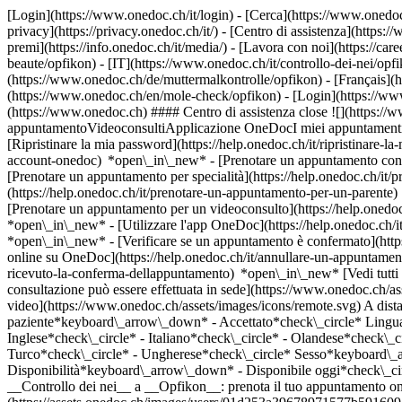
[Login](https://www.onedoc.ch/it/login) - [Cerca](https://www.onedoc
privacy](https://privacy.onedoc.ch/it/) - [Centro di assistenza](https:/
premi](https://info.onedoc.ch/it/media/) - [Lavora con noi](https://car
beaute/opfikon) - [IT](https://www.onedoc.ch/it/controllo-dei-nei/o
(https://www.onedoc.ch/de/muttermalkontrolle/opfikon) - [Français](ht
(https://www.onedoc.ch/en/mole-check/opfikon)
- [Login](https://www
(https://www.onedoc.ch) #### Centro di assistenza close ![](https:/
appuntamentoVideoconsultiApplicazione OneDocI miei appuntamenti - 
[Ripristinare la mia password](https://help.onedoc.ch/it/ripristinare-
account-onedoc) *open\_in\_new*
- [Prenotare un appuntamento con 
[Prenotare un appuntamento per specialità](https://help.onedoc.ch/
(https://help.onedoc.ch/it/prenotare-un-appuntamento-per-un-parent
[Prenotare un appuntamento per un videoconsulto](https://help.oned
*open\_in\_new* - [Utilizzare l'app OneDoc](https://help.onedoc.ch/i
*open\_in\_new*
- [Verificare se un appuntamento è confermato](https://help.onedoc.ch/it/verificare-se-un-appuntamento-%C3%A8-confermato) *open\_in\_new* - [Annullare un appuntamento prenotato online su OneDoc](https://help.onedoc.ch/it/annullare-un-appuntamento-prenotato-online-su-onedoc) *open\_in\_new* - [Non ho ricevuto la conferma dell'appuntamento](https://help.onedoc.ch/it/non-ho-ricevuto-la-conferma-dellappuntamento) *open\_in\_new* [Vedi tutti i nostri articoli *open\_in\_new*](https://help.onedoc.ch/it/) close ## Modifica la ricerca ![Casa con segno più che indica che la consultazione può essere effettuata in sede](https://www.onedoc.ch/assets/images/icons/on-site.svg) In loco ![Fotocamera con simbolo play che indica che la consultazione può essere effettuata a distanza in video](https://www.onedoc.ch/assets/images/icons/remote.svg) A distanza Cerca #### Specialità #### Professionisti #### Istituti edit Controllo dei nei a Opfikon tune Filtra per Nuovo paziente*keyboard\_arrow\_down* - Accettato*check\_circle* Lingua parlata*keyboard\_arrow\_down* - Ceco*check\_circle* - Croato*check\_circle* - Francese*check\_circle* - Greco*check\_circle* - Inglese*check\_circle* - Italiano*check\_circle* - Olandese*check\_circle* - Portoghese*check\_circle* - Rumeno*check\_circle* - Russo*check\_circle* - Spagnolo*check\_circle* - Tedesco*check\_circle* - Turco*check\_circle* - Ungherese*check\_circle* Sesso*keyboard\_arrow\_down* - Donna*check\_circle* - Uomo*check\_circle* Rete*keyboard\_arrow\_down* - mediX*check\_circle* Disponibilità*keyboard\_arrow\_down* - Disponibile oggi*check\_circle* - Entro i prossimi 3 giorni*check\_circle* - Entro i prossimi 7 giorni*check\_circle* - Entro i prossimi 14 giorni*check\_circle* # __Controllo dei nei__ a __Opfikon__: prenota il tuo appuntamento online oggi ## 4 risultati a Opfikon [![Dr. med. PhD. Árpád Farkas, dermatologo a Opfikon](https://assets.onedoc.ch/images/users/01d253a39678971577b591609cb99935ebf91d1a5346bf908f77b2db91b45571-small.png "Dr. med. PhD. Árpád Farkas, dermatologo a Opfikon")](https://www.onedoc.ch/it/dermatologo/opfikon/pbobu/dr-med-phd-arpad-farkas) ### [Dr. med. PhD. Árpád Farkas](https://www.onedoc.ch/it/dermatologo/opfikon/pbobu/dr-med-phd-arpad-farkas) ![Badge che indica un profilo verificato](https://www.onedoc.ch/assets/images/icons/checkmark.svg) [Dermatologo](https://www.onedoc.ch/it/dermatologo/opfikon) [Hautarztpraxis Glattbrugg](https://www.onedoc.ch/it/studio-medico/opfikon/exyq/hautarztpraxis-glattbrugg) Schaffhauserstrasse 99 8152 Opfikon ![Icona paziente con segno più che indica che il professionista accetta nuovi pazienti](https://www.onedoc.ch/assets/images/icons/new-patients.svg)Accetta nuovi pazienti [Prenota un appuntamento](https://w