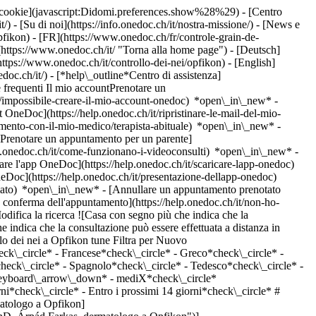
dei cookie](javascript:Didomi.preferences.show%28%29) - [Centro
/) - [Su di noi](https://info.onedoc.ch/it/nostra-missione/) - [News e
fikon) - [FR](https://www.onedoc.ch/fr/controle-grain-de-
https://www.onedoc.ch/it/ "Torna alla home page") - [Deutsch]
ttps://www.onedoc.ch/it/controllo-dei-nei/opfikon) - [English]
edoc.ch/it/)
- [*help\_outline*Centro di assistenza]
 frequenti Il mio accountPrenotare un
/impossibile-creare-il-mio-account-onedoc) *open\_in\_new* -
t OneDoc](https://help.onedoc.ch/it/ripristinare-le-mail-del-mio-
amento-con-il-mio-medico/terapista-abituale) *open\_in\_new* -
[Prenotare un appuntamento per un parente]
p.onedoc.ch/it/come-funzionano-i-videoconsulti) *open\_in\_new* -
care l'app OneDoc](https://help.onedoc.ch/it/scaricare-lapp-onedoc)
neDoc](https://help.onedoc.ch/it/presentazione-dellapp-onedoc)
urante il caricamento della disponibilità [Riprova](https://www.onedoc.ch) Competenze: Controllo dei nei, [Iniezione di tossina botulinica](https://www.onedoc.ch/it/iniezione-di-tossina-botulinica/opfikon), [Controllo della pelle](https://www.onedoc.ch/it/controllo-della-pelle/opfikon), [Tumore della pelle | Cancro della pelle](https://www.onedoc.ch/it/tumore-della-pelle-cancro-della-pelle/opfikon)Vedi di più [![Prof. Dr. med. Ingo Haase, dermatologo a Opfikon](https://assets.onedoc.ch/images/users/a7bc196b6a0ef6a4ebb9e510f2612ceb410137c4d207a6c3b9f3ac123ce3d5b1-small.jpg "Prof. Dr. med. Ingo Haase, dermatologo a Opfikon")](https://www.onedoc.ch/it/dermatologo/opfikon/pboog/prof-dr-med-ingo-haase) ### [Prof. Dr. med. Ingo Haase](https://www.onedoc.ch/it/dermatologo/opfikon/pboog/prof-dr-med-ingo-haase) ![Badge che indica un profilo verificato](https://www.onedoc.ch/assets/images/icons/checkmark.svg) [Dermatologo](https://www.onedoc.ch/it/dermatologo/opfikon) [Hautspezialisten am Glattpark](https://www.onedoc.ch/it/studio-medico-associato/opfikon/ew47/hautspezialisten-am-glattpark) Thurgauerstrasse 105 8152 Opfikon ![Icona paziente con segno più che indica che il professionista accetta nuovi pazienti](https://www.onedoc.ch/assets/images/icons/new-patients.svg)Accetta nuovi pazienti [Prenota un appuntamento](https://www.onedoc.ch/it/dermatologo/opfikon/pboog/prof-dr-med-ingo-haase) Competenze: Controllo dei nei, [Controllo della pelle](https://www.onedoc.ch/it/controllo-della-pelle/opfikon), [Tumore della pelle | Cancro della pelle](https://www.onedoc.ch/it/tumore-della-pelle-cancro-della-pelle/opfikon)Vedi di più Competenze: Controllo dei nei, [Controllo della pelle](https://www.onedoc.ch/it/controllo-della-pelle/opfikon), [Tumore della pelle | Cancro della pelle](https://www.onedoc.ch/it/tumore-della-pelle-cancro-della-pelle/opfikon)Vedi di più ## __Controllo dei nei__: altri specialisti sono disponibili online nei pressi di __Opfikon__ [![Sig.ra Sara Vogel, dermatologa a Zurigo](https://assets.onedoc.ch/images/users/c3238fa9a93843b6d3d78a4c4d09e1d5cdc12d4498d65da6f47b3f2226b52e62-small.jpg "Sig.ra Sara Vogel, dermatologa a Zurigo")](https://www.onedoc.ch/it/dermatologa/zurigo/pczau/sara-vogel) ### [Sig.ra Sara Vogel](https://www.onedoc.ch/it/dermatologa/zurigo/pczau/sara-vogel) ![Badge che indica un profilo verificato](https://www.onedoc.ch/assets/images/icons/checkmark.svg) [Dermatologa](https://www.onedoc.ch/it/dermatologo/zurigo) [Dermatologikum Zürich AG](https://www.onedoc.ch/it/gruppo-medico/zurigo/euqs/dermatologikum-zurich-ag) Wallisellenstrasse 301A 8050 Zurigo ![Icona paziente con segno più che indica che il professionista accetta nuovi pazienti](https://www.onedoc.ch/assets/images/icons/new-patients.svg)Accetta nuovi pazienti [Prenota un appuntamento](https://www.onedoc.ch/it/dermatologa/zurigo/pczau/sara-vogel) Competenze:[Controllo dei nei](https://www.onedoc.ch/it/controllo-dei-nei/zurigo), [Desensibilizzazione | Immunoterapia allergene-specifica | Immunoterapia dell'allergene](https://www.onedoc.ch/it/desensibilizzazione-immunoterapia-allergene-specifica-immunoterapia-dell-allergene/zurigo), [Tumore della pelle | Cancro della pelle](https://www.onedoc.ch/it/tumore-della-pelle-cancro-della-pelle/zurigo), [Controllo della pelle](https://www.onedoc.ch/it/controllo-della-pelle/zurigo)