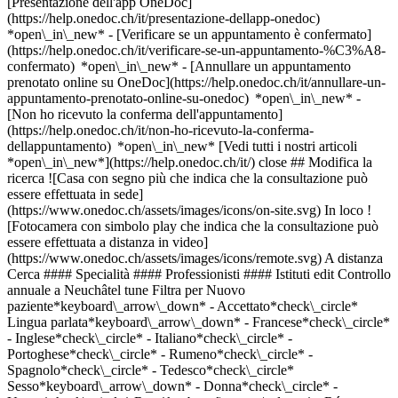
[Presentazione dell'app OneDoc]
(https://help.onedoc.ch/it/presentazione-dellapp-onedoc)
*open\_in\_new*
- [Verificare se un appuntamento è confermato](https://help.onedoc.ch/it/verificare-se-un-appuntamento-%C3%A8-confermato) *open\_in\_new* - [Annullare un appuntamento prenotato online su OneDoc](https://help.onedoc.ch/it/annullare-un-appuntamento-prenotato-online-su-onedoc) *open\_in\_new* - [Non ho ricevuto la conferma dell'appuntamento](https://help.onedoc.ch/it/non-ho-ricevuto-la-conferma-dellappuntamento) *open\_in\_new* [Vedi tutti i nostri articoli *open\_in\_new*](https://help.onedoc.ch/it/) close ## Modifica la ricerca ![Casa con segno più che indica che la consultazione può essere effettuata in sede](https://www.onedoc.ch/assets/images/icons/on-site.svg) In loco ![Fotocamera con simbolo play che indica che la consultazione può essere effettuata a distanza in video](https://www.onedoc.ch/assets/images/icons/remote.svg) A distanza Cerca #### Specialità #### Professionisti #### Istituti edit Controllo annuale a Neuchâtel tune Filtra per Nuovo paziente*keyboard\_arrow\_down* - Accettato*check\_circle* Lingua parlata*keyboard\_arrow\_down* - Francese*check\_circle* - Inglese*check\_circle* - Italiano*check\_circle* - Portoghese*check\_circle* - Rumeno*check\_circle* - Spagnolo*check\_circle* - Tedesco*check\_circle* Sesso*keyboard\_arrow\_down* - Donna*check\_circle* - Uomo*check\_circle* Rete*keyboard\_arrow\_down* - Réseau Bleu*check\_circle* - Réseau de Soins Neuchâtelois - RSN*check\_circle* - Medbase*check\_circle* - Réseau Delta*check\_circle* Disponibilità*keyboard\_arrow\_down* - Disponibile oggi*check\_circle* - Entro i prossimi 3 giorni*check\_circle* - Entro i prossimi 7 giorni*check\_circle* - Entro i prossimi 14 giorni*check\_circle* # __Controllo annuale__ a __Neuchâtel__: prenota il tuo appuntamento online oggi ## 9 risultati a Neuchâtel [![Dr.ssa Claire Buirette Berrigaud, medico generico a Neuchâtel](https://assets.onedoc.ch/images/users/0f77447d6e6adb62b2857795ab2adea0cd71ab0347b417ea053189731e8b5c38-small.jpg "Dr.ssa Claire Buirette Berrigaud, medico generico a Neuchâtel")](https://www.onedoc.ch/it/medico-generico/neuchatel/pcs15/dr-claire-buirette-berrigaud) ### [Dr.ssa Claire Buirette Berrigaud](https://www.onedoc.ch/it/medico-generico/neuchatel/pcs15/dr-claire-buirette-berrigaud) ![Badge che indica un profilo verificato](https://www.onedoc.ch/assets/images/icons/checkmark.svg) [Medico generico](https://www.onedoc.ch/it/medico-generico/neuchatel) [Cabinet Gare](https://www.onedoc.ch/it/studio-medico-associato/neuchatel/et69/cabinet-gare) Avenue de la Gare 1 2000 Neuchâtel ![Icona paziente con segno meno che indica che il professionista non accetta nuovi pazienti](https://www.onedoc.ch/assets/images/icons/no-new-patients.svg)Non accetta nuovi pazienti [Prenota un appuntamento](https://www.onedoc.ch/it/medico-generico/neuchatel/pcs15/dr-claire-buirette-berrigaud) Competenze: Controllo annuale, [Urgenza medicina generica](https://www.onedoc.ch/it/urgenza-medicina-generica/neuchatel), [Esame del sangue](https://www.onedoc.ch/it/esame-del-sangue/neuchatel)Vedi di più *chevron\_left* lun 03 ago *chevron\_right* Vedi più appuntamenti *error\_outline* Si è verificato un errore durante il caricamento della disponibilità [Riprova](https://www.onedoc.ch) Competenze: Controllo annuale, [Urgenza medicina generica](https://www.onedoc.ch/it/urgenza-medicina-generica/neuchatel), [Esame del sangue](https://www.onedoc.ch/it/esame-del-sangue/neuchatel)Vedi di più [![Dr.ssa med. Melanie Boivin, specialista in medicina interna generale a Neuchâtel](https://assets.onedoc.ch/images/users/3db214c7c603be8d1be968909a86a00a0bfc52c467b67c418bba21bb5e303721-small.png "Dr.ssa med. Melanie Boivin, specialista in medicina interna generale a Neuchâtel")](https://www.onedoc.ch/it/specialista-in-medicina-interna-generale/neuchatel/pcp78/dr-med-melanie-boivin) ### [Dr.ssa med. Melanie Boivin](https://www.onedoc.ch/it/specialista-in-medicina-interna-generale/neuchatel/pcp78/dr-med-melanie-boivin) ![Badge che indica un profilo verificato](https://www.onedoc.ch/assets/images/icons/checkmark.svg) [Specialista in medicina interna generale](https://www.onedoc.ch/it/specialista-in-medicina-interna-generale/neuchatel) [MB Clinic](https://www.onedoc.ch/it/studio-medico/neuchatel/e9ru/mb-clinic) Rue J.-L.-Pourtalès 11 2000 Neuchâtel ![Icona paziente con segno più che indica che il professionista accetta nuovi pazienti](https://www.onedoc.ch/assets/images/icons/new-patients.svg)Accetta nuovi pazienti [Prenota un appuntamento](https://www.onedoc.ch/it/specialista-in-medicina-interna-generale/neuchatel/pcp78/dr-med-melanie-boivin) Competenze: Controllo annuale, [Strappi muscolari e dei legamenti](https://www.onedoc.ch/it/strappi-muscolari-e-dei-legamenti/neuchatel), [Distorsione](https://www.onedoc.ch/it/distorsione/neuchatel), [Asma](https://www.onedoc.ch/it/asma/neuchatel), [Cefalea ed emicrania](https://www.onedoc.ch/it/cefalea-ed-emicrania/neuchatel), [Test del diabete](https://www.onedoc.ch/it/test-del-diabete/neuchatel), [Prelievo del sangue](https://www.onedoc.ch/it/prelievo-del-sangue/neuchatel), [Rinite allergica | Febbre da fieno](https://www.onedoc.ch/it/rinite-allergica-febbre-da-fieno/neuchatel)Vedi di più *chevron\_left* lun 03 ago *chevron\_right* Vedi più appuntamenti *error\_outline* Si è verificato un errore durante il caricamento della disponibilità [Riprova](https://www.onedoc.ch) Competenze: Controllo annuale, [Strappi muscolari e dei legamenti](https://www.onedoc.ch/it/strappi-muscolari-e-dei-legamenti/neuchatel), [Distorsione](https://www.onedoc.ch/it/distorsione/neuchatel), [Asma](https://www.onedoc.ch/it/asma/neuchatel), [Cefalea ed emicrania](https://www.onedoc.ch/it/cefalea-ed-emicrania/neuchatel), [Test del diabete](https://www.onedoc.ch/it/test-del-diabete/neuchatel), [Prelievo del sangue](https://www.onedoc.ch/it/prelievo-del-sangue/neuchatel), [Rinite allergica | Febbre da fieno](https://www.onedoc.ch/it/rinite-allergica-febbre-da-fieno/neuchatel)Vedi di più [![Dr.ssa Florence Canabady, medico generico a Neuchâtel](https://assets.onedoc.ch/images/users/74dbd13c86f162a81e8ba84c93c792b13195ee74e7f3ea5ab6e3dbcae808bd25-small.jpg "Dr.ssa Florence Canabady, medico generico a Neuchâtel")](https://www.onedoc.ch/it/medico-generico/neuchatel/pcpum/dr-florence-canabady) ### [Dr.ssa Florence Canabady](https://www.onedoc.ch/it/medico-generico/neuchatel/pcpum/dr-florence-canabady) ![Badge che indica un profilo verificato](https://www.onedoc.ch/assets/images/icons/checkmark.svg) [Medico generico](https://www.onedoc.ch/it/medico-generico/neuchatel) Cabinet Dre Canabady Avenue du Premier-Mars 29 2000 Neuchâtel ![Icona paziente con segno più che indica che il professionista accetta nuovi pazienti](https://www.onedoc.ch/assets/images/icons/new-patients.svg)Accetta nuovi pazienti [Prenota un appuntamento](https://www.onedoc.ch/it/medico-generico/neuchatel/pcpum/dr-florence-canabady) Competenze: Controllo annuale, [Consigli per la vaccinazione](https://www.onedoc.ch/it/consigli-per-la-vaccinazione/neuchatel), [Controllo del libretto di vaccinazione](https://www.onedoc.ch/it/controllo-del-libretto-di-vaccinazione/neuchatel), [Esame del sangue](https://www.onedoc.ch/it/esame-del-sangue/neuchatel), [Rinite allergica | Febbre da fieno](https://www.onedoc.ch/it/rinite-allergica-febbre-da-fieno/neuchatel), [Asma](https://www.onedoc.ch/it/asma/neuchatel), [Urgenza medicina generica](https://www.onedoc.ch/it/urgenza-medicina-generica/neuchatel)Vedi di più *chevron\_left* lun 03 ago *chevron\_right* Vedi più appuntamenti *error\_outline* Si è verificato un errore durante il caricamento della disponibilità [Riprova](https://www.onedoc.ch) Competenze: Controllo annuale, [Consigli per la vaccinazione](https://www.onedoc.ch/it/consigli-per-la-vaccinazione/neuchatel), [Controllo del libretto di vaccinazione](https://www.onedoc.ch/it/controllo-del-libretto-di-vaccinazione/neuchatel), [Esame del sangue](https://www.onedoc.ch/it/esame-del-sangue/neuchatel), [Rinite allergica | Febbre da fieno](https://www.onedoc.ch/it/rinite-allergica-febbre-da-fieno/neuchatel), [Asma](https://www.onedoc.ch/it/asma/neuchatel), [Urgenza medicina generica](https://www.onedoc.ch/it/urgenza-medicina-generica/neuchatel)Vedi di più [![Dr. Raymond Delord, medico generico a Neuchâtel](https://assets.onedoc.ch/images/users/29f1760708b7418171482501dafed4643a42bc9d735dde5c959a8d49df559a66-small.png "Dr. Raymond Delord, medico generico a Neuchâtel")](https://www.onedoc.ch/it/medico-generico/neuchatel/pc39k/dr-raymond-delord) ### [Dr. Raymond Delord](https://www.onedoc.ch/it/medico-generico/neuchatel/pc39k/dr-raymond-delord) ![Badge che indica un profilo verificato](https://www.onedoc.ch/assets/images/icons/checkmark.svg) [Medico generico](https://www.onedoc.ch/it/medico-generico/neuchatel) Cabinet du Dr Delord Faubourg du Lac 12 2000 Neuchâtel ![Icona paziente con segno più che indica che il professionista accetta nuovi pazienti](https://www.onedoc.ch/assets/images/icons/new-patients.svg)Accetta nuovi pazienti [Prenota un appuntamento](https://www.onedoc.ch/it/medico-generico/neuchatel/pc39k/dr-raymond-delord) Competenze: Controllo annuale, [Consigli di viaggio](https://www.onedoc.ch/it/consigli-di-viaggio/neuchatel), [Urgenza medicina generica](https://www.onedoc.ch/it/urgenza-medicina-generica/neuchatel), [Burnout](https://www.onedoc.ch/it/burnout/neuchatel), [Prevenzione cardiovascolare | CardioCheck | CardioTest](https://www.onedoc.ch/it/prevenzione-cardiovascolare-cardiocheck-cardiotest/neuchatel), [Misure a lungo termine della pressione sanguigna | Monitoraggio della pressione sanguigna 24 ore](https://www.onedoc.ch/it/misure-a-lungo-termine-della-pressione-sanguigna-monitoraggio-della-pressione-sanguigna-24-ore/neuchatel), [Malattie sessualmente trasmissibili | Infezioni sessualmente trasmissibili (MST/IST)](https://www.onedoc.ch/it/malattie-sessualmente-trasm