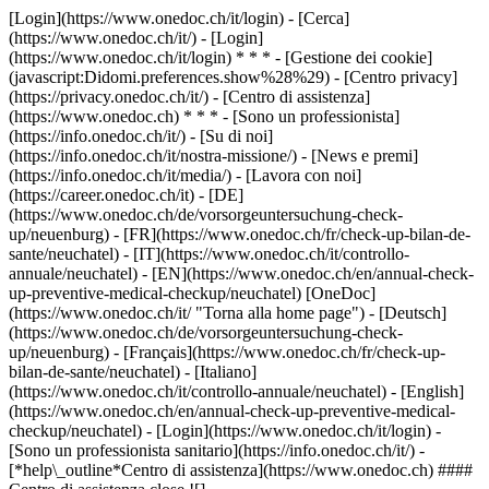
[Login](https://www.onedoc.ch/it/login) - [Cerca]
(https://www.onedoc.ch/it/) - [Login]
(https://www.onedoc.ch/it/login) * * * - [Gestione dei cookie]
(javascript:Didomi.preferences.show%28%29) - [Centro privacy]
(https://privacy.onedoc.ch/it/) - [Centro di assistenza]
(https://www.onedoc.ch) * * * - [Sono un professionista]
(https://info.onedoc.ch/it/) - [Su di noi]
(https://info.onedoc.ch/it/nostra-missione/) - [News e premi]
(https://info.onedoc.ch/it/media/) - [Lavora con noi]
(https://career.onedoc.ch/it)
- [DE]
(https://www.onedoc.ch/de/vorsorgeuntersuchung-check-
up/neuenburg) - [FR](https://www.onedoc.ch/fr/check-up-bilan-de-
sante/neuchatel) - [IT](https://www.onedoc.ch/it/controllo-
annuale/neuchatel) - [EN](https://www.onedoc.ch/en/annual-check-
up-preventive-medical-checkup/neuchatel) [OneDoc]
(https://www.onedoc.ch/it/ "Torna alla home page") - [Deutsch]
(https://www.onedoc.ch/de/vorsorgeuntersuchung-check-
up/neuenburg) - [Français](https://www.onedoc.ch/fr/check-up-
bilan-de-sante/neuchatel) - [Italiano]
(https://www.onedoc.ch/it/controllo-annuale/neuchatel) - [English]
(https://www.onedoc.ch/en/annual-check-up-preventive-medical-
checkup/neuchatel)
- [Login](https://www.onedoc.ch/it/login) -
[Sono un professionista sanitario](https://info.onedoc.ch/it/)
-
[*help\_outline*Centro di assistenza](https://www.onedoc.ch) ####