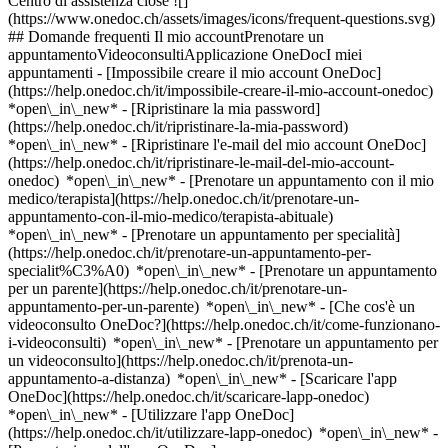
Centro di assistenza close ![]
(https://www.onedoc.ch/assets/images/icons/frequent-questions.svg)
## Domande frequenti Il mio accountPrenotare un
appuntamentoVideoconsultiApplicazione OneDocI miei
appuntamenti - [Impossibile creare il mio account OneDoc]
(https://help.onedoc.ch/it/impossibile-creare-il-mio-account-onedoc)
*open\_in\_new* - [Ripristinare la mia password]
(https://help.onedoc.ch/it/ripristinare-la-mia-password)
*open\_in\_new* - [Ripristinare l'e-mail del mio account OneDoc]
(https://help.onedoc.ch/it/ripristinare-le-mail-del-mio-account-
onedoc) *open\_in\_new*
- [Prenotare un appuntamento con il mio
medico/terapista](https://help.onedoc.ch/it/prenotare-un-
appuntamento-con-il-mio-medico/terapista-abituale)
*open\_in\_new* - [Prenotare un appuntamento per specialità]
(https://help.onedoc.ch/it/prenotare-un-appuntamento-per-
specialit%C3%A0) *open\_in\_new* - [Prenotare un appuntamento
per un parente](https://help.onedoc.ch/it/prenotare-un-
appuntamento-per-un-parente) *open\_in\_new*
- [Che cos'è un
videoconsulto OneDoc?](https://help.onedoc.ch/it/come-funzionano-
i-videoconsulti) *open\_in\_new* - [Prenotare un appuntamento per
un videoconsulto](https://help.onedoc.ch/it/prenota-un-
appuntamento-a-distanza) *open\_in\_new*
- [Scaricare l'app
OneDoc](https://help.onedoc.ch/it/scaricare-lapp-onedoc)
*open\_in\_new* - [Utilizzare l'app OneDoc]
(https://help.onedoc.ch/it/utilizzare-lapp-onedoc) *open\_in\_new* -