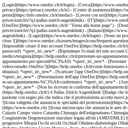
[Login](https://www.onedoc.ch/it/login) - [Cerca](https://www.onedoc
privacy](https://privacy.onedoc.ch/it/) - [Centro di assistenza](https:/
premi](https://info.onedoc.ch/it/media/) - [Lavora con noi](https://car
privee/zurich/e7q1/pallas-zurich-augenklinik) - [IT](https://www.oned
[OneDoc](https://www.onedoc.ch/it/ "Torna alla home page") - [Deutsc
privee/zurich/e7q1/pallas-zurich-augenklinik) - [Italiano](https://www
augenklinik)
- [Login](https://www.onedoc.ch/it/login) - [Sono un profe
close ![](https://www.onedoc.ch/assets/images/icons/frequent-quest
[Impossibile creare il mio account OneDoc](https://help.onedoc.ch/it/i
password) *open\_in\_new* - [Ripristinare l'e-mail del mio account 
medico/terapista](https://help.onedoc.ch/it/prenotare-un-appuntamento
appuntamento-per-specialit%C3%A0) *open\_in\_new* - [Prenotare un
videoconsulto OneDoc?](https://help.onedoc.ch/it/come-funzionano-i-
distanza) *open\_in\_new*
- [Scaricare l'app OneDoc](https://help.o
*open\_in\_new* - [Presentazione dell'app OneDoc](https://help.one