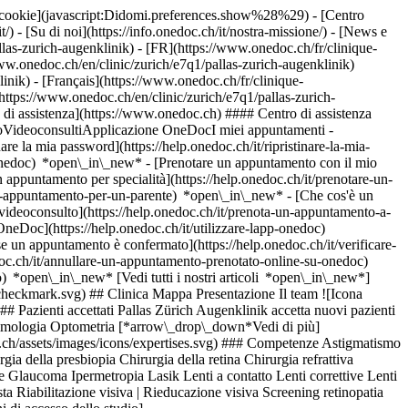
dei cookie](javascript:Didomi.preferences.show%28%29) - [Centro
/) - [Su di noi](https://info.onedoc.ch/it/nostra-missione/) - [News e
las-zurich-augenklinik) - [FR](https://www.onedoc.ch/fr/clinique-
www.onedoc.ch/en/clinic/zurich/e7q1/pallas-zurich-augenklinik)
nik) - [Français](https://www.onedoc.ch/fr/clinique-
(https://www.onedoc.ch/en/clinic/zurich/e7q1/pallas-zurich-
 di assistenza](https://www.onedoc.ch) #### Centro di assistenza
ntoVideoconsultiApplicazione OneDocI miei appuntamenti -
e la mia password](https://help.onedoc.ch/it/ripristinare-la-mia-
t-onedoc) *open\_in\_new*
- [Prenotare un appuntamento con il mio
appuntamento per specialità](https://help.onedoc.ch/it/prenotare-un-
un-appuntamento-per-un-parente) *open\_in\_new*
- [Che cos'è un
ideoconsulto](https://help.onedoc.ch/it/prenota-un-appuntamento-a-
 OneDoc](https://help.onedoc.ch/it/utilizzare-lapp-onedoc)
ta per la patente di guida Fondo oculare Glaucoma Ipermetropia Lasik Lenti a contatto Lenti correttive Lenti progressive Miopia Occhi secchi Occhiali Oftalmo-diabetologia Oftalmologia pediatrica Ortocheratologia Orzaiolo Presbiopia Problemi di vista Riabilitazione visiva | Rieducazione visiva Screening retinopatia diabetica Strabismo Uveite [*arrow\_drop\_down*Vedi di più](https://www.onedoc.ch) ![Segnaposto che annuncia la mappa e le informazioni di accesso dello studio](https://www.onedoc.ch/assets/images/icons/map.svg) ### Mappa e informazioni pratiche #### Pallas Zürich Augenklinik Sankt Annagasse 18 8001 Zurigo #### Orari di apertura Attualmente chiuso - Apre venerdì alle 08:00 *expand\_more* Lunedì: 08:00 - 12:00 e 13:00 - 17:30 Martedì: 08:00 - 12:00 e 13:00 - 17:30 Mercoledì: 08:00 - 12:00 e 13:00 - 17:30 Giovedì: 08:00 - 12:00 e 13:00 - 17:30 Venerdì: 08:00 - 12:00 e 13:00 - 17:00 Sabato: Chiuso Domenica: Chiuso #### Pallas Kliniken [Sedi del Gruppo Clinico](https://www.onedoc.ch/it/gruppo-clinico/gb8o/pallas-kliniken "Sedi del Gruppo Clinico - Pallas Kliniken") #### Sito web [Visita il sito web *open\_in\_new*](https://www.pallas-kliniken.ch/de/standorte/pallas-klinik-zuerich-augenklinik?utm_source=googlemybusiness&utm_medium=organic&utm_campaign=gmb_augenklinik_zuerich&utm_content=website_button) ![Icona documento che annuncia la presentazione dello studio](https://www.onedoc.ch/assets/images/icons/presentation.svg) ### Presentazione ## La tua clinica oculistica a Zurigo – Pallas Clinica Oculistica La nostra clinica oculistica a Zurigo, sotto la direzione medica del Dr. Myron Kynigopoulos, offre una vasta gamma di servizi nel campo della diagnostica oculistica (oftalmologia) e interventi chirurgici personalizzati per gli occhi (chirurgia oftalmica). La Clinica Oculistica di Zurigo include anche il Centro Oculistico di Zurigo e il Centro Laser per Occhi di Zurigo. Siamo lieti di darvi il benvenuto nella nostra clinica oculistica a Zurigo. [*arrow\_drop\_down*Vedi di più](https://www.onedoc.ch) [](https://assets.onedoc.ch/images/entities/637ff88dece048f4757603e06ac1af8d87465f58346ff8e93d0c28f73d3045ac.png)[![Pallas Zürich Augenklinik, clinica a Zurigo](https://assets.onedoc.ch/images/entities/7e197544d1b0a8d162fb9d196621167492af282ae17639260c2652f92c8e8ab0-small.jpg "Pallas Zürich Augenklinik, clinica a Zurigo")](https://assets.onedoc.ch/images/entities/7e197544d1b0a8d162fb9d196621167492af282ae17639260c2652f92c8e8ab0.jpg)[![Pallas Zürich Augenklinik, clinica a Zurigo](https://assets.onedoc.ch/images/entities/1981fac0d1a1170967623c1dc40a1f03dec7c5519360896acaad9e93c78e2405-small.jpg "Pallas Zürich Augenklinik, clinica a Zurigo")](https://assets.onedoc.ch/images/entities/1981fac0d1a1170967623c1dc40a1f03dec7c5519360896acaad9e93c78e2405.jpg)[![Pallas Zürich Augenklinik, clinica a Zurigo](https://assets.onedoc.ch/images/entities/dade9a07cc669d755d042e9946e27e751325d2329974a7b0a0c2dc789dd24a3e-small.jpg "Pallas Zürich Augenklinik, clinica a Zurigo")](https://assets.onedoc.ch/images/entities/dade9a07cc669d755d042e9946e27e751325d2329974a7b0a0c2dc789dd24a3e.jpg)[![Pallas Zürich Augenklinik, clinica a Zurigo](https://assets.onedoc.ch/images/entities/ef0c00c1e9739a6f9ed1982c18516d28c47404f927dba62605f284abda4d6384-small.jpg "Pallas Zürich Augenklinik, clinica a Zurigo")](https://assets.onedoc.ch/images/entities/ef0c00c1e9739a6f9ed1982c18516d28c47404f927dba62605f284abda4d6384.jpg)[![Pallas Zürich Augenklinik, clinica a Zurigo](https://assets.onedoc.ch/images/entities/3341bad91510436063230cfae930539f53813a26b744c46b067223ad8960f248-small.jpg "Pallas Zürich Augenklinik, clinica a Zurigo")](https://assets.onedoc.ch/images/entities/3341bad91510436063230cfae930539f53813a26b744c46b067223ad8960f248.jpg) ![Icona gruppo di persone che annuncia l’elenco dei professionisti sanitari dello studio](https://www.onedoc.ch/assets/images/icons/team.svg) ### Il team Oculisti [![Athanasios Kopsaris, oculista a Zurigo](https://assets.onedoc.ch/images/users/e8172ecb4ca2ee35308153deae1c511205596040e3415bb9c5eeb5e33c1f3a7c-small.png "Athanasios Kopsaris, oculista a Zurigo") \ __Sig. Athanasios Kopsaris__](https://www.onedoc.ch/it/oculista/zurigo/pcxnl/athanasios-kopsaris) [![Myron Kynigopoulos, oculista a Zurigo](https://assets.onedoc.ch/images/users/73d50de0b26117be39d0502506d5b65d94ac28c8182475fa0f1aaf8aabab79be-small.jpg "Myron Kynigopoulos, oculista a Zurigo") \ __Dr. med. Myron Kynigopoulos__](https://www.onedoc.ch/it/oculista/zurigo/pcrgs/dr-med-myron-kynigopoulos) [![Ramune Martin, oculista a Zurigo](https://assets.onedoc.ch/images/users/9153ae2ec2a20b8c4bd6225bb2d7a3e27daaf95c0c8c35a2fb6f8c6b7b1dcd9d-small.png "Ramune Martin, oculista a Zurigo") \ __Sig.ra Ramune Martin__](https://www.onedoc.ch/it/oculista/zurigo/pcxdg/ramune-martin) [![Dana Nagyová, oculista a Zurigo](https://assets.onedoc.ch/images/users/5b8045c705e2854bd099b0d57a719bb6312944f919e661648524923ff8e43a75-small.jpg "Dana Nagyová, oculista a Zurigo") \ __Dr.ssa (SI) Dana Nagyová__](https://www.onedoc.ch/it/oculista/zurigo/pcrg2/dr-si-dana-nagyova) [![Carmen Stroie, oculista a Zurigo](https://assets.onedoc.ch/images/users/fb62a9db400727482a1a720799ce9bd5bbbb7c3e6b592b3b7ab5df8b665103b8-small.jpg "Carmen Stroie, oculista a Zurigo") \ __Dr.ssa med. Carmen Stroie__](https://www.onedoc.ch/it/oculista/zurigo/pctlz/dr-med-carmen-stroie) [![Mariya Terzieva, oculista a Zurigo](https://assets.onedoc.ch/images/users/626ea177dd9c09847cc654aa4e9094952578709ca08fd8ddc1edfcd4d6fcdfc9-small.jpg "Mariya Terzieva, oculista a Zurigo") \ __Dr.ssa med. Mariya Terzieva__](https://www.onedoc.ch/it/oculista/zurigo/pcrhh/dr-med-mariya-terzieva) [![Angela Thaler, oculista a Zurigo](https://assets.onedoc.ch/images/users/84d5d5811a1638bb0da3b66e019c97cd350f2b0fc2e935ecd5e2952b9df5ec18-small.png "Angela Thaler, oculista a Zurigo") \ __Dr.ssa med. Angela Thaler__](https://www.onedoc.ch/it/oculista/zurigo/pc3hx/dr-med-angela-thaler) [![Ioanna Zygoula, oculista a Zurigo](https://assets.onedoc.ch/images/users/f184bf07f5955c7e16a9101385f0d1e3b479473198949657405721617100621c-small.jpg "Ioanna Zygoula, oculista a Zurigo") \ __Dr.ssa med. Ioanna Zygoula__](https://www.onedoc.ch/it/oculista/zurigo/pcrhp/dr-med-ioanna-zygoula) Optometristi [![Emilie Borel, optometrista a Zurigo](https://assets.onedoc.ch/images/users/ffcbe128ce9a739325ebebd9b1d6836c7727755c2f09b84858cdfad84a55c1d6-small.png "Emilie Borel, optometrista a Zurigo") \ __Sig.ra Emilie Borel__](https://www.onedoc.ch/it/optometrista/zurigo/pctqz/emilie-borel) [![Panagiotis Doumanidis, optometrista a Zurigo](https://assets.onedoc.ch/images/users/5fc7e0668563a1fa4977303efc9727fbfd9b1539b425ff593a8c6ab82ece5247-small.jpg "Panagiotis Doumanidis, optometrista a Zurigo") \ __Panagiotis Doumanidis__](https://www.onedoc.ch/it/optometrista/zurigo/pcl67/panagiotis-doumanidis) [![Athanasios Kopsaris, optometrista a Zurigo](https://assets.onedoc.ch/images/users/15572b871cba165f7a2b9bf6376d5b199a8b1d2a334aa6293b815b8315a73ce5-small.png "Athanasios Kopsaris, optometrista a Zurigo") \ __Sig. Athanasios Kopsaris__](https://www.onedoc.ch/it/optometrista/zurigo/pcxnk/athanasios-kopsaris) [![Ingrid Stephan, optometrista a Zurigo](https://assets.onedoc.ch/images/users/c8f950ad9d2341eb6a2d11a5913bc034bebed786525a96c6513eaf43d2cbe87e-small.jpg "Ingrid Stephan, optometrista a Zurigo") \ __Ingrid Stephan__](https://www.onedoc.ch/it/optometrista/zurigo/pcrhe/ingrid-stephan) ![Icona nuvoletta che annuncia la sezione FAQ](https://www.onedoc.ch/assets/images/icons/faq.svg) ### FAQ *expand\_more* *keyboard\_arrow\_right* ## Qual è l'indirizzo di Pallas Zürich Augenklinik? Pallas Zürich Augenklinik riceve i pazienti in Sankt Annagasse 18, 8001 Zurigo. * * * *keyboard\_arrow\_right* ## Quali sono gli orari di apertura di Pallas Zürich Augenklinik? Pallas Zürich Augenklinik è aperto: - Il lunedì dalle 08:00 alle 12:00 e dalle 13:00 alle 17:30 - Il martedì dalle 08:00 alle 12:00 e dalle 13:00 alle 17:30 - Il mercoledì dalle 08:00 alle 12:00 e dalle 13:00 alle 17:30 - Il giovedì dalle 08:00 alle 12:00 e dalle 13:00 alle 17:30 - Il venerdì dalle 08:00 alle 12:00 e dalle 13:00 alle 17:00 - Il sabato chiuso - La domenica chiuso * * * *keyboard\_arrow\_right* ## Qual è il si