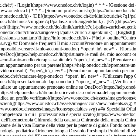
.ch/it/) - [Login](https://www.onedoc.ch/it/login) * * * - [Gestione 
/www.onedoc.ch) * * * - [Sono un professionista](https://info.onedoc.ch/it
eer.onedoc.ch/it)
- [DE](https://www.onedoc.ch/de/klinik/zurich/e7q1/pal
oc.ch/it/clinica/zurigo/e7q1/pallas-zurich-augenklinik) - [EN](https://
h](https://www.onedoc.ch/de/klinik/zurich/e7q1/pallas-zurich-augenkli
.onedoc.ch/it/clinica/zurigo/e7q1/pallas-zurich-augenklinik) - [English]
ssionista sanitario](https://info.onedoc.ch/it/)
- [*help\_outline*Centro
ions.svg) ## Domande frequenti Il mio accountPrenotare un appuntame
mpossibile-creare-il-mio-account-onedoc) *open\_in\_new* - [Ripristinar
OneDoc](https://help.onedoc.ch/it/ripristinare-le-mail-del-mio-accoun
-con-il-mio-medico/terapista-abituale) *open\_in\_new* - [Prenotare un 
 appuntamento per un parente](https://help.onedoc.ch/it/prenotare-
videoconsulti) *open\_in\_new* - [Prenotare un appuntamento per un v
nedoc.ch/it/scaricare-lapp-onedoc) *open\_in\_new* - [Utilizzare l'app
doc.ch/it/presentazione-dellapp-onedoc) *open\_in\_new*
- [Verificare se un appuntamento è confermato](https://help.onedoc.ch/it/verificare-se-un-appuntamento-%C3%A8-confermato) *open\_in\_new* - [Annullare un appuntamento prenotato online su OneDoc](https://help.onedoc.ch/it/annullare-un-appuntamento-prenotato-online-su-onedoc) *open\_in\_new* - [Non ho ricevuto la conferma dell'appuntamento](https://help.onedoc.ch/it/non-ho-ricevuto-la-conferma-dellappuntamento) *open\_in\_new* [Vedi tutti i nostri articoli *open\_in\_new*](https://help.onedoc.ch/it/) # Pallas Zürich Augenklinik ![Badge che indica un profilo verificato](https://www.onedoc.ch/assets/images/icons/checkmark.svg) ## Clinica Mappa Presentazione Il team ![Icona paziente con segno più che indica che il professionista accetta nuovi pazienti](https://www.onedoc.ch/assets/images/icons/new-patients.svg) ### Pazienti accettati Pallas Zürich Augenklinik accetta nuovi pazienti ![Icona valigetta che annuncia le specialità del professionista](https://www.onedoc.ch/assets/images/icons/specialties.svg) ### Specialità Oftalmologia Optometria [*arrow\_drop\_down*Vedi di più](https://www.onedoc.ch) ![Icona microscopio che annuncia le aree di competenza in cui il professionista è specializzato](https://www.onedoc.ch/assets/images/icons/expertises.svg) ### Competenze Astigmatismo Calazio Campo visivo Cataratta Chirurgia dell'astigmatismo Chirurgia dell'ipermetropia Chirurgia della cataratta Chirurgia della miopia Chirurgia della presbiopia Chirurgia della retina Chirurgia refrattiva Congiuntivite Degenerazione maculare legata all'età (AMD/DMLE) Esame della vista Esame della vis