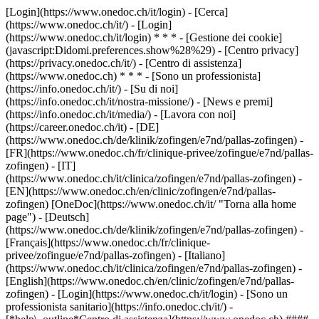
[Login](https://www.onedoc.ch/it/login) - [Cerca]
(https://www.onedoc.ch/it/) - [Login]
(https://www.onedoc.ch/it/login) * * * - [Gestione dei cookie]
(javascript:Didomi.preferences.show%28%29) - [Centro privacy]
(https://privacy.onedoc.ch/it/) - [Centro di assistenza]
(https://www.onedoc.ch) * * * - [Sono un professionista]
(https://info.onedoc.ch/it/) - [Su di noi]
(https://info.onedoc.ch/it/nostra-missione/) - [News e premi]
(https://info.onedoc.ch/it/media/) - [Lavora con noi]
(https://career.onedoc.ch/it)
- [DE]
(https://www.onedoc.ch/de/klinik/zofingen/e7nd/pallas-zofingen) -
[FR](https://www.onedoc.ch/fr/clinique-privee/zofingue/e7nd/pallas-
zofingen) - [IT]
(https://www.onedoc.ch/it/clinica/zofingen/e7nd/pallas-zofingen) -
[EN](https://www.onedoc.ch/en/clinic/zofingen/e7nd/pallas-
zofingen) [OneDoc](https://www.onedoc.ch/it/ "Torna alla home
page") - [Deutsch]
(https://www.onedoc.ch/de/klinik/zofingen/e7nd/pallas-zofingen) -
[Français](https://www.onedoc.ch/fr/clinique-
privee/zofingue/e7nd/pallas-zofingen) - [Italiano]
(https://www.onedoc.ch/it/clinica/zofingen/e7nd/pallas-zofingen) -
[English](https://www.onedoc.ch/en/clinic/zofingen/e7nd/pallas-
zofingen)
- [Login](https://www.onedoc.ch/it/login) - [Sono un
professionista sanitario](https://info.onedoc.ch/it/)
-