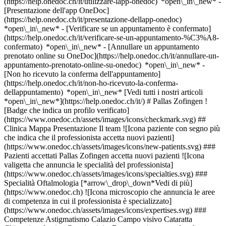
(https://help.onedoc.ch/it/utilizzare-lapp-onedoc) *open\_in\_new* -
[Presentazione dell'app OneDoc]
(https://help.onedoc.ch/it/presentazione-dellapp-onedoc)
*open\_in\_new*
- [Verificare se un appuntamento è confermato](https://help.onedoc.ch/it/verificare-se-un-appuntamento-%C3%A8-confermato) *open\_in\_new* - [Annullare un appuntamento prenotato online su OneDoc](https://help.onedoc.ch/it/annullare-un-appuntamento-prenotato-online-su-onedoc) *open\_in\_new* - [Non ho ricevuto la conferma dell'appuntamento](https://help.onedoc.ch/it/non-ho-ricevuto-la-conferma-dellappuntamento) *open\_in\_new* [Vedi tutti i nostri articoli *open\_in\_new*](https://help.onedoc.ch/it/) # Pallas Zofingen ![Badge che indica un profilo verificato](https://www.onedoc.ch/assets/images/icons/checkmark.svg) ## Clinica Mappa Presentazione Il team ![Icona paziente con segno più che indica che il professionista accetta nuovi pazienti](https://www.onedoc.ch/assets/images/icons/new-patients.svg) ### Pazienti accettati Pallas Zofingen accetta nuovi pazienti ![Icona valigetta che annuncia le specialità del professionista](https://www.onedoc.ch/assets/images/icons/specialties.svg) ### Specialità Oftalmologia [*arrow\_drop\_down*Vedi di più](https://www.onedoc.ch) ![Icona microscopio che annuncia le aree di competenza in cui il professionista è specializzato](https://www.onedoc.ch/assets/images/icons/expertises.svg) ### Competenze Astigmatismo Calazio Campo visivo Cataratta Chirurgia refrattiva Congiuntivite Degenerazione maculare legata all'età (AMD/DMLE) Esame della vista Esame della vista per la patente di guida Fondo oculare Glaucoma Ipermetropia Lenti progressive Miopia Occhi secchi Occhiali Oftalmo-diabetologia Oftalmologia pediatrica Orzaiolo Presbiopia Problemi di vista Riabilitazione visiva | Rieducazione visiva Screening retinopatia diabetica Strabismo Trapianto di cornea [*arrow\_drop\_down*Vedi di più](https://www.onedoc.ch) ![Segnaposto che annuncia la mappa e le informazioni di accesso dello studio](https://www.onedoc.ch/assets/images/icons/map.svg) ### Mappa e informazioni pratiche #### Pallas Zofingen Bärengasse 21 4800 Zofingen #### Orari di apertura Attualmente chiuso - Apre giovedì alle 07:45 *expand\_more* Lunedì: 07:45 - 12:30 e 13:30 - 17:15 Martedì: 07:45 - 12:30 e 13:30 - 17:15 Mercoledì: 07:45 - 12:30 e 13:30 - 17:15 Giovedì: 07:45 - 12:30 e 13:30 - 17:15 Venerdì: 07:45 - 12:30 e 13:30 - 17:00 Sabato: Chiuso Domenica: Chiuso #### Pallas Kliniken [Sedi del Gruppo Clinico](https://www.onedoc.ch/it/gruppo-clinico/gb8o/pallas-kliniken "Sedi del Gruppo Clinico - Pallas Kliniken") #### Sito web [Visita il sito web *open\_in\_new*](https://www.pallas-kliniken.ch/de/standorte/pallas-augenzentrum-zofingen?utm_source=googlemybusiness&utm_medium=organic&utm_campaign=gmb_augenzentrum_zofingen&utm_content=website_button) ![Icona documento che annuncia la presentazione dello studio](https://www.onedoc.ch/assets/images/icons/presentation.svg) ### Presentazione ## Il tuo oculista a Zofingen – Centro di Oculistica Il nostro centro oculistico a Zofingen è il primo punto di riferimento per tutte le preoccupazioni relative agli occhi. Presso il Centro Oculistico di Zofingen, i nostri oculisti offrono una vasta gamma di trattamenti e interventi oculistici, come la diagnosi precoce delle malattie oculari, test visivi, perizie e diverse consulenze specialistiche. Il lavoro dei nostri oculisti presso il Centro Oculistico di Zofingen si distingue per la diagnostica all'avanguardia e anni di esperienza. Siamo lieti di darvi il benvenuto nel nostro Centro Oculistico di Zofingen. [*arrow\_drop\_down*Vedi di più](https://www.onedoc.ch) [](https://assets.onedoc.ch/images/entities/a721a0b50c4825289b130804d3571972c90fef47811da07779b14c59ffefdc25.png)[![Pallas Zofingen, clinica a Zofingen](https://assets.onedoc.ch/images/entities/9f215adeafbacafc4496ec65315dcecc918523fdb1bb907582cc1fb9d00e584d-small.jpg "Pallas Zofingen, clinica a Zofingen")](https://assets.onedoc.ch/images/entities/9f215adeafbacafc4496ec65315dcecc918523fdb1bb907582cc1fb9d00e584d.jpg)[![Pallas Zofingen, clinica a Zofingen](https://assets.onedoc.ch/images/entities/1a20aeb9623f50ca2f61fb82ad341147d5af5ba7a6fadc84a8d8fbc48775d7ae-small.jpg "Pallas Zofingen, clinica a Zofingen")](https://assets.onedoc.ch/images/entities/1a20aeb9623f50ca2f61fb82ad341147d5af5ba7a6fadc84a8d8fbc48775d7ae.jpg)[![Pallas Zofingen, clinica a Zofingen](https://assets.onedoc.ch/images/entities/91a237ec182f2fea9e0cff1a9a7460f48e8a2c53e83a8fcc177e98a87e37d245-small.jpg "Pallas Zofingen, clinica a Zofingen")](https://assets.onedoc.ch/images/entities/91a237ec182f2fea9e0cff1a9a7460f48e8a2c53e83a8fcc177e98a87e37d245.jpg)[![Pallas Zofingen, clinica a Zofingen](https://assets.onedoc.ch/images/entities/cccf84474a09d370ffb1a75f2b35cc4e55ad0cefea89cd84a4955879a568430c-small.jpg "Pallas Zofingen, clinica a Zofingen")](https://assets.onedoc.ch/images/entities/cccf84474a09d370ffb1a75f2b35cc4e55ad0cefea89cd84a4955879a568430c.jpg) ![Icona gruppo di persone che annuncia l’elenco dei professionisti sanitari dello studio](https://www.onedoc.ch/assets/images/icons/team.svg) ### Il team Oculisti [![Elke Gand, oculista a Zofingen](https://assets.onedoc.ch/images/users/ac38be4c2a130ec63f4467180d77450975effa063b513d2e097ba8035d7c9ac5-small.jpg "Elke Gand, oculista a Zofingen") \ __Dr.ssa med. Elke Gand__](https://www.onedoc.ch/it/oculista/zofingen/pcrx9/dr-med-elke-gand) [![Adrian Jordanov, oculista a Zofingen](https://assets.onedoc.ch/images/users/c6542664fbc07a469f36c45c4d2f2cc5869d7276fa46829276417ca7e2c6db55-small.png "Adrian Jordanov, oculista a Zofingen") \ __Dipl. med. Adrian Jordanov__](https://www.onedoc.ch/it/oculista/zofingen/pcrgf/dipl-med-adrian-jordanov) [![Julia Karrer, oculista a Zofingen](https://assets.onedoc.ch/images/users/333fb5ef0a09856c6d9863eb8de80509cb6085aa75503f5f24fa3b4975ea1008-small.png "Julia Karrer, oculista a Zofingen") \ __Dr.ssa med. Julia Karrer__](https://www.onedoc.ch/it/oculista/zofingen/pc2zf/dr-med-julia-karrer) [![Adib Moharram Zadeh, oculista a Zofingen](https://assets.onedoc.ch/images/users/252547a0e4f979053f8cd8c744f847a99f7373eaaee59d51c33f427fe884cbd8-small.png "Adib Moharram Zadeh, oculista a Zofingen") \ __Dr. med. Adib Moharram Zadeh__](https://www.onedoc.ch/it/oculista/zofingen/pc2ze/dr-med-adib-moharram-zadeh) [![Damiana Weinberger, oculista a Zofingen](https://assets.onedoc.ch/images/users/1bb4449cb3ca913c686d6310d35ad59a23ac8d8e356b42d1af7799f56d9b0550-small.png "Damiana Weinberger, oculista a Zofingen") \ __Dr.ssa med. Damiana Weinberger__](https://www.onedoc.ch/it/oculista/zofingen/pcu9x/dr-med-damiana-weinberger) ![Icona nuvoletta che annuncia la sezione FAQ](https://www.onedoc.ch/assets/images/icons/faq.svg) ### FAQ *expand\_more* *keyboard\_arrow\_right* ## Qual è l'indirizzo di Pallas Zofingen? Pallas Zofingen riceve i pazienti in Bärengasse 21, 4800 Zofingen. * * * *keyboard\_arrow\_right* ## Quali sono gli orari di apertura di Pallas Zofingen? Pallas Zofingen è aperto: - Il lunedì dalle 07:45 alle 12:30 e dalle 13:30 alle 17:15 - Il martedì dalle 07:45 alle 12:30 e dalle 13:30 alle 17:15 - Il mercoledì dalle 07:45 alle 12:30 e dalle 13:30 alle 17:15 - Il giovedì dalle 07:45 alle 12:30 e dalle 13:30 alle 17:15 - Il venerdì dalle 07:45 alle 12:30 e dalle 13:30 alle 17:00 - Il sabato chiuso - La domenica chiuso * * * *keyboard\_arrow\_right* ## Qual è il sito web di Pallas Zofingen? Puoi visitare il sito web di Pallas Zofingen all'indirizzo: [https://www.pallas-kliniken.ch... *open\_in\_new*](https://www.pallas-kliniken.ch/de/standorte/pallas-augenzentrum-zofingen?utm_source=googlemybusiness&utm_medium=organic&utm_campaign=gmb_augenzentrum_zofingen&utm_content=website_button) . * * * *keyboard\_arrow\_right* ## Qual è il numero di telefono di Pallas Zofingen? Il numero di telefono di Pallas Zofingen è [058 335 48 10](tel:+41583354810). * * * *keyboard\_arrow\_right* ## Quali sono le specialità praticate presso Pallas Zofingen? Pallas Zofingen offre consulenze in [Oftalmologia](https://www.onedoc.ch/it/oculista/zofingen). * * * *keyboard\_arrow\_right* ## Quali sono le aree di competenza di Pallas Zofingen? Le aree di competenza di Pallas Zofingen sono: [Astigmatismo](https://www.onedoc.ch/it/astigmatismo/zofingen), [Calazio](https://www.onedoc.ch/it/calazio/zofingen), [Campo visivo](https://www.onedoc.ch/it/campo-visivo/zofingen), [Cataratta](https://www.onedoc.ch/it/cataratta/zofingen), [Chirurgia refrattiva](https://www.onedoc.ch/it/chirurgia-refrattiva/zofingen), [Congiuntivite](https://www.onedoc.ch/it/congiuntivite/zofingen), [Degenerazione maculare legata all'età (AMD/DMLE)](https://www.onedoc.ch/it/degenerazione-maculare-legata-all-eta-amd-dmle/zofingen), [Esame della vista](https://www.onedoc.ch/it/esame-della-vista/zofingen), [Esame della vista per la patente di guida](https://www.onedoc.ch/it/esame-della-vista-per-la-patente-di-guida/zofingen), [Fondo oculare](https://www.onedoc.ch/it/fondo-oculare/zofingen), [Glaucoma](https://www.onedoc.ch/it/glaucoma/zofingen), [Ipermetropia](https://www.onedoc.ch/it/ipermetropia/zofingen), [Lenti progressive](https://www.onedoc.ch/it/lenti-progressive/zofingen), [Miopia](https://www.onedoc.ch/it/miopia/zofingen), [Occhi secchi](https://www.onedoc.ch/it/occhi-secchi/zofingen), [Occhiali](https://www.onedoc.ch/it/occhiali/zofingen), [Oftalmo-diabetologia](https://www.onedoc.ch/it/oftalmo-diabetologia/zofingen), [Oftalmologia pediatrica](https://www.onedoc.ch/it/oftalmologia-pediatrica/zofingen), [Orzaiolo](https://www.onedoc.ch/it/orzaiolo/zofingen), [Presbiopia](https://www.onedoc.ch/it/presbiopia/zofingen), [Problemi di vista](https://www.onedoc.ch/it/problemi-di-vista/zofingen), [Riabilitazione visiva | Rieducazione visiva](https://www.onedoc.ch/it/riabilitazione-visiva-rieducazione-visiva/zofingen), [Screening retinopatia diabetica](https://www.onedoc.ch/it/screening-retinopatia-diabetica/zofingen), [Strabismo](https://www.onedoc.ch/it/strabismo/zofingen) e [Trapianto di cornea