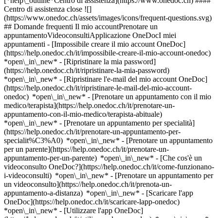
[*help\_outline*Centro di assistenza](https://www.onedoc.ch) ####
Centro di assistenza close ![]
(https://www.onedoc.ch/assets/images/icons/frequent-questions.svg)
## Domande frequenti Il mio accountPrenotare un
appuntamentoVideoconsultiApplicazione OneDocI miei
appuntamenti - [Impossibile creare il mio account OneDoc]
(https://help.onedoc.ch/it/impossibile-creare-il-mio-account-onedoc)
*open\_in\_new* - [Ripristinare la mia password]
(https://help.onedoc.ch/it/ripristinare-la-mia-password)
*open\_in\_new* - [Ripristinare l'e-mail del mio account OneDoc]
(https://help.onedoc.ch/it/ripristinare-le-mail-del-mio-account-
onedoc) *open\_in\_new*
- [Prenotare un appuntamento con il mio
medico/terapista](https://help.onedoc.ch/it/prenotare-un-
appuntamento-con-il-mio-medico/terapista-abituale)
*open\_in\_new* - [Prenotare un appuntamento per specialità]
(https://help.onedoc.ch/it/prenotare-un-appuntamento-per-
specialit%C3%A0) *open\_in\_new* - [Prenotare un appuntamento
per un parente](https://help.onedoc.ch/it/prenotare-un-
appuntamento-per-un-parente) *open\_in\_new*
- [Che cos'è un
videoconsulto OneDoc?](https://help.onedoc.ch/it/come-funzionano-
i-videoconsulti) *open\_in\_new* - [Prenotare un appuntamento per
un videoconsulto](https://help.onedoc.ch/it/prenota-un-
appuntamento-a-distanza) *open\_in\_new*
- [Scaricare l'app
OneDoc](https://help.onedoc.ch/it/scaricare-lapp-onedoc)
*open\_in\_new* - [Utilizzare l'app OneDoc]