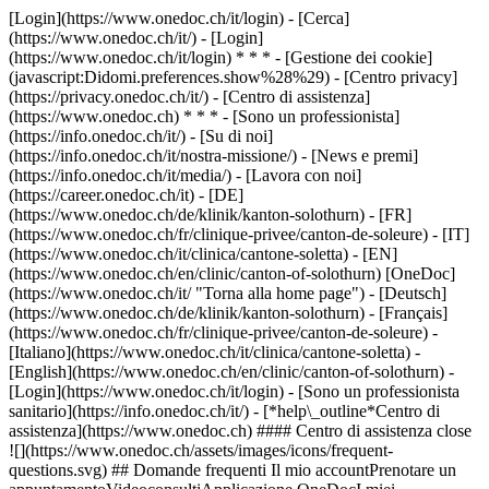
[Login](https://www.onedoc.ch/it/login) - [Cerca]
(https://www.onedoc.ch/it/) - [Login]
(https://www.onedoc.ch/it/login) * * * - [Gestione dei cookie]
(javascript:Didomi.preferences.show%28%29) - [Centro privacy]
(https://privacy.onedoc.ch/it/) - [Centro di assistenza]
(https://www.onedoc.ch) * * * - [Sono un professionista]
(https://info.onedoc.ch/it/) - [Su di noi]
(https://info.onedoc.ch/it/nostra-missione/) - [News e premi]
(https://info.onedoc.ch/it/media/) - [Lavora con noi]
(https://career.onedoc.ch/it)
- [DE]
(https://www.onedoc.ch/de/klinik/kanton-solothurn) - [FR]
(https://www.onedoc.ch/fr/clinique-privee/canton-de-soleure) - [IT]
(https://www.onedoc.ch/it/clinica/cantone-soletta) - [EN]
(https://www.onedoc.ch/en/clinic/canton-of-solothurn) [OneDoc]
(https://www.onedoc.ch/it/ "Torna alla home page") - [Deutsch]
(https://www.onedoc.ch/de/klinik/kanton-solothurn) - [Français]
(https://www.onedoc.ch/fr/clinique-privee/canton-de-soleure) -
[Italiano](https://www.onedoc.ch/it/clinica/cantone-soletta) -
[English](https://www.onedoc.ch/en/clinic/canton-of-solothurn)
-
[Login](https://www.onedoc.ch/it/login) - [Sono un professionista
sanitario](https://info.onedoc.ch/it/)
- [*help\_outline*Centro di
assistenza](https://www.onedoc.ch) #### Centro di assistenza close
![](https://www.onedoc.ch/assets/images/icons/frequent-
questions.svg) ## Domande frequenti Il mio accountPrenotare un