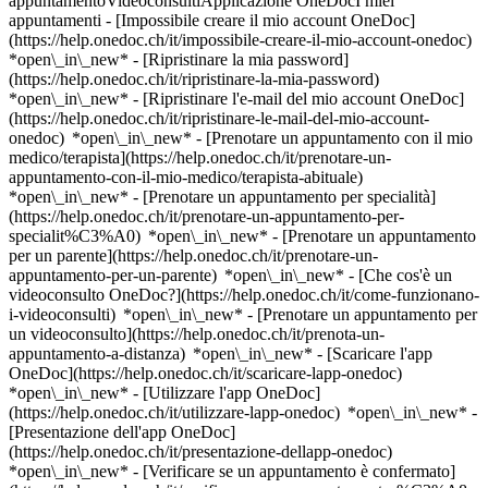
appuntamentoVideoconsultiApplicazione OneDocI miei
appuntamenti - [Impossibile creare il mio account OneDoc]
(https://help.onedoc.ch/it/impossibile-creare-il-mio-account-onedoc)
*open\_in\_new* - [Ripristinare la mia password]
(https://help.onedoc.ch/it/ripristinare-la-mia-password)
*open\_in\_new* - [Ripristinare l'e-mail del mio account OneDoc]
(https://help.onedoc.ch/it/ripristinare-le-mail-del-mio-account-
onedoc) *open\_in\_new*
- [Prenotare un appuntamento con il mio
medico/terapista](https://help.onedoc.ch/it/prenotare-un-
appuntamento-con-il-mio-medico/terapista-abituale)
*open\_in\_new* - [Prenotare un appuntamento per specialità]
(https://help.onedoc.ch/it/prenotare-un-appuntamento-per-
specialit%C3%A0) *open\_in\_new* - [Prenotare un appuntamento
per un parente](https://help.onedoc.ch/it/prenotare-un-
appuntamento-per-un-parente) *open\_in\_new*
- [Che cos'è un
videoconsulto OneDoc?](https://help.onedoc.ch/it/come-funzionano-
i-videoconsulti) *open\_in\_new* - [Prenotare un appuntamento per
un videoconsulto](https://help.onedoc.ch/it/prenota-un-
appuntamento-a-distanza) *open\_in\_new*
- [Scaricare l'app
OneDoc](https://help.onedoc.ch/it/scaricare-lapp-onedoc)
*open\_in\_new* - [Utilizzare l'app OneDoc]
(https://help.onedoc.ch/it/utilizzare-lapp-onedoc) *open\_in\_new* -
[Presentazione dell'app OneDoc]
(https://help.onedoc.ch/it/presentazione-dellapp-onedoc)
*open\_in\_new*
- [Verificare se un appuntamento è confermato](https://help.onedoc.ch/it/verificare-se-un-appuntamento-%C3%A8-confermato) *open\_in\_new* - [Annullare un appuntamento prenotato online su OneDoc](https://help.onedoc.ch/it/annullare-un-appuntamento-prenotato-online-su-onedoc) *open\_in\_new* - [Non ho ricevuto la conferma dell'appuntamento](https://help.onedoc.ch/it/non-ho-ricevuto-la-conferma-dellappuntamento) *open\_in\_new* [Vedi tutti i nostri articoli *open\_in\_new*](https://help.onedoc.ch/it/) # Elenco: cliniche nel cantone Soletta 1. [OneDoc](https://www.onedoc.ch/it/)/ 2. [Clinica](https://www.onedoc.ch/it/clinica)/ 3. Cantone Soletta [Clinique DELC Grenchen](https://www.onedoc.ch/it/clinica/grenchen/e12f/clinique-delc-grenchen) Solothurnstrasse 65, 2540 Grenchen SO [Gerontopsych. Tagesklinik/ARKADE - Psychiatrische Klinik](https://www.onedoc.ch/it/clinica/soletta/ez65/gerontopsych-tagesklinik-arkade-psychiatrische-klinik) Kapuzinerstrasse 9, 4500 Soletta [Olten, Psychiatrische Tagesklinik - Psychiatrische Klinik](https://www.onedoc.ch/it/clinica/olten/euhi/olten-psychiatrische-tagesklinik-psychiatrische-klinik) Baslerstrasse 150, 4600 Olten [Pallas Grenchen](https://www.onedoc.ch/it/clinica/grenchen/e7m7/pallas-grenchen) Kirchstrasse 10, 2540 Grenchen SO [Pallas Olten](https://www.onedoc.ch/it/clinica/olten/e7m2/pallas-olten) Louis Giroud-Strasse 20, 4600 Olten [Pallas Solothurn](https://www.onedoc.ch/it/clinica/soletta/e7m8/pallas-solothurn) Dornacherstrasse 26, 4500 Soletta [Privatklinik Obach](https://www.onedoc.ch/it/clinica/soletta/eq4o/privatklinik-obach) Leopoldstrasse 5, 4500 Soletta [Privatklinik Obach - Anästhesie Allgemein](https://www.onedoc.ch/it/clinica/soletta/ez55/privatklinik-obach-anasthesie-allgemein) Leopoldstrasse 5, 4500 Soletta [Privatklinik Obach - Chirurgie Allgemein](https://www.onedoc.ch/it/clinica/soletta/euki/privatklinik-obach-chirurgie-allgemein) Leopoldstrasse 5, 4500 Soletta [Privatklinik Obach - Chirurgie Orthopädische](https://www.onedoc.ch/it/clinica/soletta/euj6/privatklinik-obach-chirurgie-orthopadische) Leopoldstrasse 5, 4500 Soletta [Privatklinik Obach - Chirurgie Viszeral](https://www.onedoc.ch/it/clinica/soletta/esv5/privatklinik-obach-chirurgie-viszeral) Leopoldstrasse 5, 4500 Soletta [Privatklinik Obach - Gynäkologische Klinik](https://www.onedoc.ch/it/clinica/soletta/ey5u/privatklinik-obach-gynakologische-klinik) Leopoldstrasse 5, 4500 Soletta [Privatklinik Obach - Innere Medizin](https://www.onedoc.ch/it/clinica/soletta/eylr/privatklinik-obach-innere-medizin) Leopoldstrasse 5, 4500 Soletta [Privatklinik Obach - Kardiologie](https://www.onedoc.ch/it/clinica/soletta/eujm/privatklinik-obach-kardiologie) Leopoldstrasse 5, 4500 Soletta [Privatklinik Obach - ORL Klinik](https://www.onedoc.ch/it/clinica/soletta/ens2/privatklinik-obach-orl-klinik) Leopoldstrasse 5, 4500 Soletta [Privatklinik Obach - Pneumologie](https://www.onedoc.ch/it/clinica/soletta/euju/privatklinik-obach-pneumologie) Leopoldstrasse 5, 4500 Soletta [Privatklinik Obach - Rheumatologische Klinik](https://www.onedoc.ch/it/clinica/soletta/eujy/privatklinik-obach-rheumatologische-klinik) Leopoldstrasse 5, 4500 Soletta [Privatklinik Obach - Urologische Klinik](https://www.onedoc.ch/it/clinica/soletta/eso5/privatklinik-obach-urologische-klinik) Leopoldstrasse 5, 4500 Soletta [Psychiatrische Dienste - Psychiatrische Klinik](https://www.onedoc.ch/it/clinica/soletta/ey40/psychiatrische-dienste-psychiatrische-klinik) Weissensteinstrasse 102, 4500 Soletta [Psychiatrische Tagesklinik - Psych. Ambulatorium](https://www.onedoc.ch/it/clinica/olten/euhh/psychiatrische-tagesklinik-psych-ambulatorium) Baslerstrasse 150, 4600 Olten ### Scarica l'app OneDoc Prenota un appuntamento online con un medico, dentista o terapeuta vicino a te in Svizzera. L'app OneDoc ti consente di gestire tutti i tuoi appuntamenti medici dal tuo cellulare, ovunque e in qualsiasi momento. ![Codice QR che rimanda all’App Store o a Google Play per scaricare l’app OneDoc Pazienti](https://www.onedoc.ch/assets/images/download-app-qr.jpeg) Scansiona il codice QR per scaricare l'app [![Scarica la nostra applicazione su App Store!](https://www.onedoc.ch/assets/images/app-store-badge-it.svg)](https://apps.apple.com/ch/app/onedoc/id1592376413?l=fr)[![Scarica la nostra app su Google Play Store!](https://www.onedoc.ch/assets/images/google-play-badge-it.png)](https://play.google.com/store/apps/details?id=ch.onedoc.patient&hl=fr-CH) *keyboard\_arrow\_right* ## Trova un specialista [Medico generico](https://www.onedoc.ch/it/medico-generico)[Specialista in medicina interna generale](https://www.onedoc.ch/it/specialista-in-medicina-interna-generale)[Prestazioni sanitarie in farmacia](https://www.onedoc.ch/it/prestazioni-sanitarie-in-farmacia)[Centro vaccinale](https://www.onedoc.ch/it/centro-vaccinale)[Oculista](https://www.onedoc.ch/it/oculista)[Massaggiatore classico](https://www.onedoc.ch/it/massaggiatore-classico)[Chirurgo ortopedico](https://www.onedoc.ch/it/chirurgo-ortopedico)[Dentista](https://www.onedoc.ch/it/dentista)[Pediatra](https://www.onedoc.ch/it/pediatra)[Traumatologo](https://www.onedoc.ch/it/traumatologo)[Psicoterapeuta](https://www.onedoc.ch/it/psicoterapeuta)[Terapista in riflessologia](https://www.onedoc.ch/it/terapista-in-riflessologia)[Ottico](https://www.onedoc.ch/it/ottico)[Terapista in massaggio medico](https://www.onedoc.ch/it/terapista-in-massaggio-medico)[Igienista dentale](https://www.onedoc.ch/it/igienista-dentale)[Chirurgo](https://www.onedoc.ch/it/chirurgo)[Psicologo](https://www.onedoc.ch/it/psicologo)[Dietista](https://www.onedoc.ch/it/dietista)[Fisioterapista](https://www.onedoc.ch/it/fisioterapista)[Terapista della nutrizione (MCO)](https://www.onedoc.ch/it/terapista-della-nutrizione-mco)[Terapista in linfodrenaggio manuale](https://www.onedoc.ch/it/terapista-in-linfodrenaggio-manuale)[Tutte le specialità](https://www.onedoc.ch/it/specialita) *keyboard\_arrow\_right* ## Trova una competenza [Controllo annuale](https://www.onedoc.ch/it/controllo-annuale)[Vaccinazione antinfluenzale](https://www.onedoc.ch/it/vaccinazione-antinfluenzale)[Prevenzione cardiovascolare | CardioCheck | CardioTest](https://www.onedoc.ch/it/prevenzione-cardiovascolare-cardiocheck-cardiotest)[Vaccinazione contro l'encefalite da zecche (FSME/TBE)](https://www.onedoc.ch/it/vaccinazione-contro-l-encefalite-da-zecche-fsme-tbe)[Infezione delle vie urinarie | Cistite (IVU)](https://www.onedoc.ch/it/infezione-delle-vie-urinarie-cistite-ivu)[Allergia | AllergoTest | Controllo allergie](https://www.onedoc.ch/it/allergia-allergotest-controllo-allergie)[Febbre | Influenza | Sintomi influenzali | Raffreddore](https://www.onedoc.ch/it/febbre-influenza-sintomi-influenzali-raffreddore)[Test del diabete](https://www.onedoc.ch/it/test-del-diabete)[Esame della vista](https://www.onedoc.ch/it/esame-della-vista)[Esame di idoneità alla guida LIVELLO 1](https://www.onedoc.ch/it/esame-di-idoneita-alla-guida-livello-1)[Ablazione con filo | Graffette](https://www.onedoc.ch/it/ablazione-con-filo-graffette)[Vaccinazione contro il virus del papilloma umano (HPV)](https://www.onedoc.ch/it/vaccinazione-contro-il-virus-del-papilloma-umano-hpv)[Cura delle ferite](https://www.onedoc.ch/it/cura-delle-ferite)[Glaucoma](https://www.onedoc.ch/it/glaucoma)[Ecografia addominale](https://www.onedoc.ch/it/ecografia-addominale)[Specialista del ginocchio](https://www.onedoc.ch/it/specialista-del-ginocchio)[Vaccinazione contro l'epatite A/B](https://www.onedoc.ch/it/vaccinazione-contro-l-epatite-a-b)[Strappo del menisco | Menisco lacerato](https://www.onedoc.ch/it/strappo-del-menisco-menisco-lacerato)[Occhi secchi](https://www.onedoc.ch/it/occhi-secchi)[Degenerazione maculare legata all'età (AMD/DMLE)](https://www.onedoc.ch/it/degenerazione-maculare-legata-all-eta-amd-dmle)[Esame della vista per la patente di guida](https://www.onedoc.ch/it/esame-della-vista-per-la-patente-di-guida)[Tutte le competenze](https://www.onedoc.ch/it/competenze) *keyboard\_arrow\_right* ## Trova una sede [Studio medico](https://www.onedoc.ch/it/studio-medico)[Centro medico](https://www.onedoc.ch/it/centro-medico)[Studio medico associato](https://www.onedoc.ch/it/studio-medico-associato)[Studio dentistico](https://www.onedoc.ch/it/studio-dentistico)[Farmacia](https://www.onedoc.ch/it/farmacia)[Studio osteopatico](https://www.onedoc.ch/it/studio-osteopatico)[Studio fisioterapico](https://www.onedoc.ch/it/studio-fisioterapico)[Gruppo medico](https://www.onedoc.ch/it/gruppo-medico)[Clinica dentistica](https://www.onedoc.ch/it/clinica-dentistica)[Centro benessere](https://www.onedoc.ch/it/centro-benessere)[Negozio di ottica](https://www.onedoc.ch/it/negozio-di-ottica)[Centro acustico](https://www.onedoc.ch/it/centro-acustico)[Clinica](https://www.onedoc.ch/it/clinica)[Ospedale](https://www.onedoc.ch/it/ospedale)[Centro medico e dentistico](https://www.onedoc.ch/it/centro-medico-e-dentistico)[Casa di cura](https://www.onedoc.ch/it/casa-di-cura)[Laboratorio medico](https://www.onedoc.ch/it/laboratorio-medico)[Studio medicina alternativa](https://www.onedoc.ch/it/studio-medicina-alternativa)[Centro diagnostica per immagini](https://www.onedoc.ch/it/centro-diagnostica-per-immagini) *keyboard\_arrow\_right* ## Specialità frequenti [Oculista a Coira](https://www.onedoc.ch/it/oculista/coira)[Medico generico a Malans](https://www.onedoc.ch/it/medico-generico/malans)[Specialista in medicina interna generale a San Maurizio](https://www.onedoc.ch/it/specialista-in-medicina-interna-generale/san-maurizio)[Psicoterapeuta a Lugano](https://www.onedoc.ch/it/psicoterapeuta/lugano)[Massaggiatore classico a Coira](https://www.onedoc.ch/it/massaggiatore-classico/coira)[Dentista a Malans](https://www.onedoc.ch/it/dentista/malans)[Dentista a Coira](https://www.onedoc.ch/it/dentista/coira)[Specialista in medicina interna generale a Lugano](https://www.onedoc.ch/it/special