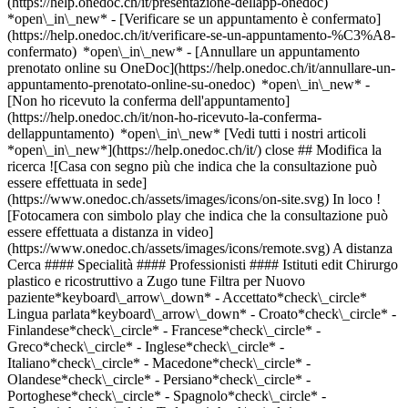
(https://help.onedoc.ch/it/presentazione-dellapp-onedoc)
*open\_in\_new*
- [Verificare se un appuntamento è confermato](https://help.onedoc.ch/it/verificare-se-un-appuntamento-%C3%A8-confermato) *open\_in\_new* - [Annullare un appuntamento prenotato online su OneDoc](https://help.onedoc.ch/it/annullare-un-appuntamento-prenotato-online-su-onedoc) *open\_in\_new* - [Non ho ricevuto la conferma dell'appuntamento](https://help.onedoc.ch/it/non-ho-ricevuto-la-conferma-dellappuntamento) *open\_in\_new* [Vedi tutti i nostri articoli *open\_in\_new*](https://help.onedoc.ch/it/) close ## Modifica la ricerca ![Casa con segno più che indica che la consultazione può essere effettuata in sede](https://www.onedoc.ch/assets/images/icons/on-site.svg) In loco ![Fotocamera con simbolo play che indica che la consultazione può essere effettuata a distanza in video](https://www.onedoc.ch/assets/images/icons/remote.svg) A distanza Cerca #### Specialità #### Professionisti #### Istituti edit Chirurgo plastico e ricostruttivo a Zugo tune Filtra per Nuovo paziente*keyboard\_arrow\_down* - Accettato*check\_circle* Lingua parlata*keyboard\_arrow\_down* - Croato*check\_circle* - Finlandese*check\_circle* - Francese*check\_circle* - Greco*check\_circle* - Inglese*check\_circle* - Italiano*check\_circle* - Macedone*check\_circle* - Olandese*check\_circle* - Persiano*check\_circle* - Portoghese*check\_circle* - Spagnolo*check\_circle* - Svedese*check\_circle* - Tedesco*check\_circle* - Ungherese*check\_circle* Sesso*keyboard\_arrow\_down* - Donna*check\_circle* - Uomo*check\_circle* Rete*keyboard\_arrow\_down* - Hirslanden*check\_circle* Disponibilità*keyboard\_arrow\_down* - Disponibile oggi*check\_circle* - Entro i prossimi 3 giorni*check\_circle* - Entro i prossimi 7 giorni*check\_circle* - Entro i prossimi 14 giorni*check\_circle* # __Chirurgo plastico e ricostruttivo__ a __Zugo__: prenota il tuo appuntamento online oggi ## 5 risultati a Zugo [![Prof. Goetz A. Giessler, chirurgo plastico e ricostruttivo a Zugo](https://assets.onedoc.ch/images/users/60e67d965cfd8786169c63b7ff93704fd0b45b080c7469c443cc1ab710f6ab71-small.jpg "Prof. Goetz A. Giessler, chirurgo plastico e ricostruttivo a Zugo")](https://www.onedoc.ch/it/chirurgo-plastico-e-ricostruttivo/zugo/pcr3r/prof-goetz-a-giessler) ### [Prof. Goetz A. Giessler](https://www.onedoc.ch/it/chirurgo-plastico-e-ricostruttivo/zugo/pcr3r/prof-goetz-a-giessler) ![Badge che indica un profilo verificato](https://www.onedoc.ch/assets/images/icons/checkmark.svg) Chirurgo plastico e ricostruttivo [Plastische Chirurgie Zug](https://www.onedoc.ch/it/studio-medico-associato/zugo/ebakc/plastische-chirurgie-zug) Grafenaustrasse 15 6300 Zugo ![Icona paziente con segno più che indica che il professionista accetta nuovi pazienti](https://www.onedoc.ch/assets/images/icons/new-patients.svg)Accetta nuovi pazienti [Prenota un appuntamento](https://www.onedoc.ch/it/chirurgo-plastico-e-ricostruttivo/zugo/pcr3r/prof-goetz-a-giessler) Competenze:[Addominoplastica | Chirurgia addominale](https://www.onedoc.ch/it/addominoplastica-chirurgia-addominale/zugo), [Bichectomia | Chirurgia della guancia](https://www.onedoc.ch/it/bichectomia-chirurgia-della-guancia/zugo), [Blefaroplastica | Chirurgia delle palpebre](https://www.onedoc.ch/it/blefaroplastica-chirurgia-delle-palpebre/zugo), [Body Lift | Lifting del corpo](https://www.onedoc.ch/it/body-lift-lifting-del-corpo/zugo), [Mastoplastica additiva | Aumento del seno](https://www.onedoc.ch/it/mastoplastica-additiva-aumento-del-seno/zugo), [Mastoplastica riduttiva | Riduzione del seno](https://www.onedoc.ch/it/mastoplastica-riduttiva-riduzione-del-seno/zugo), [Lifting del viso](https://www.onedoc.ch/it/lifting-del-viso/zugo), [Iniezione di acido ialuronico](https://www.onedoc.ch/it/iniezione-di-acido-ialuronico/zugo), [Iniezione di tossina botulinica](https://www.onedoc.ch/it/iniezione-di-tossina-botulinica/zugo)Vedi di più *chevron\_left* dom 02 ago *chevron\_right* Vedi più appuntamenti *error\_outline* Si è verificato un errore durante il caricamento della disponibilità [Riprova](https://www.onedoc.ch) Competenze:[Addominoplastica | Chirurgia addominale](https://www.onedoc.ch/it/addominoplastica-chirurgia-addominale/zugo), [Bichectomia | Chirurgia della guancia](https://www.onedoc.ch/it/bichectomia-chirurgia-della-guancia/zugo), [Blefaroplastica | Chirurgia delle palpebre](https://www.onedoc.ch/it/blefaroplastica-chirurgia-delle-palpebre/zugo), [Body Lift | Lifting del corpo](https://www.onedoc.ch/it/body-lift-lifting-del-corpo/zugo), [Mastoplastica additiva | Aumento del seno](https://www.onedoc.ch/it/mastoplastica-additiva-aumento-del-seno/zugo), [Mastoplastica riduttiva | Riduzione del seno](https://www.onedoc.ch/it/mastoplastica-riduttiva-riduzione-del-seno/zugo), [Lifting del viso](https://www.onedoc.ch/it/lifting-del-viso/zugo), [Iniezione di acido ialuronico](https://www.onedoc.ch/it/iniezione-di-acido-ialuronico/zugo), [Iniezione di tossina botulinica](https://www.onedoc.ch/it/iniezione-di-tossina-botulinica/zugo)Vedi di più [![Prof. Dr. med. Holger Engel, chirurgo plastico e ricostruttivo a Zugo](https://assets.onedoc.ch/images/users/749a0f05e173dda4aaf07071b623f9292e193708f9113a32a813edb9d2bea290-small.png "Prof. Dr. med. Holger Engel, chirurgo plastico e ricostruttivo a Zugo")](https://www.onedoc.ch/it/chirurgo-plastico-e-ricostruttivo/zugo/pcr3t/prof-dr-med-holger-engel) ### [Prof. Dr. med. Holger Engel](https://www.onedoc.ch/it/chirurgo-plastico-e-ricostruttivo/zugo/pcr3t/prof-dr-med-holger-engel) ![Badge che indica un profilo verificato](https://www.onedoc.ch/assets/images/icons/checkmark.svg) Chirurgo plastico e ricostruttivo [Plastische Chirurgie Zug](https://www.onedoc.ch/it/studio-medico-associato/zugo/ebakc/plastische-chirurgie-zug) Grafenaustrasse 15 6300 Zugo ![Icona paziente con segno più che indica che il professionista accetta nuovi pazienti](https://www.onedoc.ch/assets/images/icons/new-patients.svg)Accetta nuovi pazienti [Prenota un appuntamento](https://www.onedoc.ch/it/chirurgo-plastico-e-ricostruttivo/zugo/pcr3t/prof-dr-med-holger-engel) Competenze:[Blefaroplastica | Chirurgia delle palpebre](https://www.onedoc.ch/it/blefaroplastica-chirurgia-delle-palpebre/zugo), [Mastoplastica riduttiva | Riduzione del seno](https://www.onedoc.ch/it/mastoplastica-riduttiva-riduzione-del-seno/zugo), [Lifting del viso](https://www.onedoc.ch/it/lifting-del-viso/zugo), [Iniezione di tossina botulinica](https://www.onedoc.ch/it/iniezione-di-tossina-botulinica/zugo), [Iniezione di acido ialuronico](https://www.onedoc.ch/it/iniezione-di-acido-ialuronico/zugo), [Mastoplastica additiva | Aumento del seno](https://www.onedoc.ch/it/mastoplastica-additiva-aumento-del-seno/zugo), [Body Lift | Lifting del corpo](https://www.onedoc.ch/it/body-lift-lifting-del-corpo/zugo), [Bichectomia | Chirurgia della guancia](https://www.onedoc.ch/it/bichectomia-chirurgia-della-guancia/zugo), [Addominoplastica | Chirurgia addominale](https://www.onedoc.ch/it/addominoplastica-chirurgia-addominale/zugo)Vedi di più *chevron\_left* dom 02 ago *chevron\_right* Vedi più appuntamenti *error\_outline* Si è verificato un errore durante il caricamento della disponibilità [Riprova](https://www.onedoc.ch) Competenze:[Blefaroplastica | Chirurgia delle palpebre](https://www.onedoc.ch/it/blefaroplastica-chirurgia-delle-palpebre/zugo), [Mastoplastica riduttiva | Riduzione del seno](https://www.onedoc.ch/it/mastoplastica-riduttiva-riduzione-del-seno/zugo), [Lifting del viso](https://www.onedoc.ch/it/lifting-del-viso/zugo), [Iniezione di tossina botulinica](https://www.onedoc.ch/it/iniezione-di-tossina-botulinica/zugo), [Iniezione di acido ialuronico](https://www.onedoc.ch/it/iniezione-di-acido-ialuronico/zugo), [Mastoplastica additiva | Aumento del seno](https://www.onedoc.ch/it/mastoplastica-additiva-aumento-del-seno/zugo), [Body Lift | Lifting del corpo](https://www.onedoc.ch/it/body-lift-lifting-del-corpo/zugo), [Bichectomia | Chirurgia della guancia](https://www.onedoc.ch/it/bichectomia-chirurgia-della-guancia/zugo), [Addominoplastica | Chirurgia addominale](https://www.onedoc.ch/it/addominoplastica-chirurgia-addominale/zugo)Vedi di più [![Dr. med. Goetz A. Giessler, chirurgo plastico e ricostruttivo a Zugo](https://assets.onedoc.ch/images/users/e8f63754aa8d4382cffd1b1cd9f7fc50776cd4fd2a44f2c7d1a099f380f90ed7-small.jpg "Dr. med. Goetz A. Giessler, chirurgo plastico e ricostruttivo a Zugo")](https://www.onedoc.ch/it/chirurgo-plastico-e-ricostruttivo/zugo/pc0nd/dr-med-goetz-a-giessler) ### [Dr. med. Goetz A. Giessler](https://www.onedoc.ch/it/chirurgo-plastico-e-ricostruttivo/zugo/pc0nd/dr-med-goetz-a-giessler) ![Badge che indica un profilo verificato](https://www.onedoc.ch/assets/images/icons/checkmark.svg) Chirurgo plastico e ricostruttivo [Venenzentrum Zug City](https://www.onedoc.ch/it/studio-medico/zugo/ebdjm/venenzentrum-zug-city) Grafenaustrasse 15 6300 Zugo ![Icona paziente con segno più che indica che il professionista accetta nuovi pazienti](https://www.onedoc.ch/assets/images/icons/new-patients.svg)Accetta nuovi pazienti [Prenota un appuntamento](https://www.onedoc.ch/it/chirurgo-plastico-e-ricostruttivo/zugo/pc0nd/dr-med-goetz-a-giessler) *chevron\_left* dom 02 ago *chevron\_right* Vedi più appuntamenti *error\_outline* Si è verificato un errore durante il caricamento della disponibilità [Riprova](https://www.onedoc.ch) [![Prof. Dr. med. Holger Engel, chirurgo plastico e ricostruttivo a Zugo](https://assets.onedoc.ch/images/users/e099f8932c10eb4da1e23309733132eb72d80c2f9dcb7c6d8d5ae6113bd81266-small.png "Prof. Dr. med. Holger Engel, chirurgo plastico e ricostruttivo a Zugo")](https://www.onedoc.ch/it/chirurgo-plastico-e-ricostruttivo/zugo/pc0ne/prof-dr-med-holger-engel) ### [Prof. Dr. med. Holger Engel](https://www.onedoc.ch/it/chirurgo-plastico-e-ricostruttivo/zugo/pc0ne/prof-dr-med-holger-engel) ![Badge che indica un profilo verificato](https://www.onedoc.ch/assets/imag