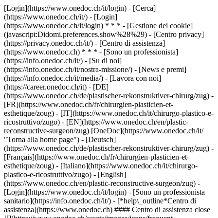
[Login](https://www.onedoc.ch/it/login) - [Cerca]
(https://www.onedoc.ch/it/) - [Login]
(https://www.onedoc.ch/it/login) * * * - [Gestione dei cookie]
(javascript:Didomi.preferences.show%28%29) - [Centro privacy]
(https://privacy.onedoc.ch/it/) - [Centro di assistenza]
(https://www.onedoc.ch) * * * - [Sono un professionista]
(https://info.onedoc.ch/it/) - [Su di noi]
(https://info.onedoc.ch/it/nostra-missione/) - [News e premi]
(https://info.onedoc.ch/it/media/) - [Lavora con noi]
(https://career.onedoc.ch/it)
- [DE]
(https://www.onedoc.ch/de/plastischer-rekonstruktiver-chirurg/zug) -
[FR](https://www.onedoc.ch/fr/chirurgien-plasticien-et-
esthetique/zoug) - [IT](https://www.onedoc.ch/it/chirurgo-plastico-e-
ricostruttivo/zugo) - [EN](https://www.onedoc.ch/en/plastic-
reconstructive-surgeon/zug) [OneDoc](https://www.onedoc.ch/it/
"Torna alla home page") - [Deutsch]
(https://www.onedoc.ch/de/plastischer-rekonstruktiver-chirurg/zug) -
[Français](https://www.onedoc.ch/fr/chirurgien-plasticien-et-
esthetique/zoug) - [Italiano](https://www.onedoc.ch/it/chirurgo-
plastico-e-ricostruttivo/zugo) - [English]
(https://www.onedoc.ch/en/plastic-reconstructive-surgeon/zug)
-
[Login](https://www.onedoc.ch/it/login) - [Sono un professionista
sanitario](https://info.onedoc.ch/it/)
- [*help\_outline*Centro di
assistenza](https://www.onedoc.ch) #### Centro di assistenza close