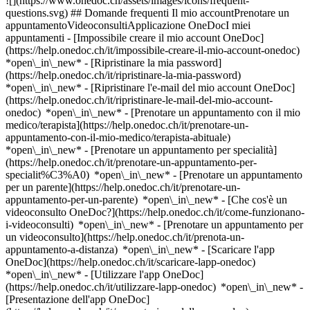
![](https://www.onedoc.ch/assets/images/icons/frequent-
questions.svg) ## Domande frequenti Il mio accountPrenotare un
appuntamentoVideoconsultiApplicazione OneDocI miei
appuntamenti - [Impossibile creare il mio account OneDoc]
(https://help.onedoc.ch/it/impossibile-creare-il-mio-account-onedoc)
*open\_in\_new* - [Ripristinare la mia password]
(https://help.onedoc.ch/it/ripristinare-la-mia-password)
*open\_in\_new* - [Ripristinare l'e-mail del mio account OneDoc]
(https://help.onedoc.ch/it/ripristinare-le-mail-del-mio-account-
onedoc) *open\_in\_new*
- [Prenotare un appuntamento con il mio
medico/terapista](https://help.onedoc.ch/it/prenotare-un-
appuntamento-con-il-mio-medico/terapista-abituale)
*open\_in\_new* - [Prenotare un appuntamento per specialità]
(https://help.onedoc.ch/it/prenotare-un-appuntamento-per-
specialit%C3%A0) *open\_in\_new* - [Prenotare un appuntamento
per un parente](https://help.onedoc.ch/it/prenotare-un-
appuntamento-per-un-parente) *open\_in\_new*
- [Che cos'è un
videoconsulto OneDoc?](https://help.onedoc.ch/it/come-funzionano-
i-videoconsulti) *open\_in\_new* - [Prenotare un appuntamento per
un videoconsulto](https://help.onedoc.ch/it/prenota-un-
appuntamento-a-distanza) *open\_in\_new*
- [Scaricare l'app
OneDoc](https://help.onedoc.ch/it/scaricare-lapp-onedoc)
*open\_in\_new* - [Utilizzare l'app OneDoc]
(https://help.onedoc.ch/it/utilizzare-lapp-onedoc) *open\_in\_new* -
[Presentazione dell'app OneDoc]