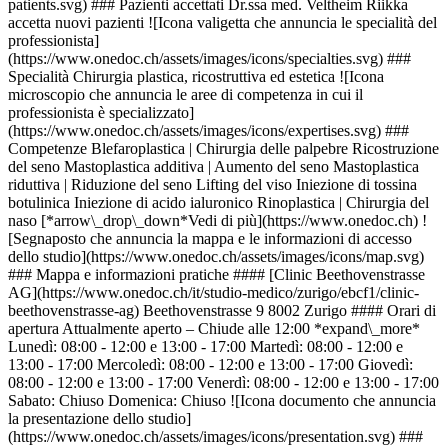
patients.svg) ### Pazienti accettati Dr.ssa med. Veltheim Riikka
accetta nuovi pazienti ![Icona valigetta che annuncia le specialità del
professionista]
(https://www.onedoc.ch/assets/images/icons/specialties.svg) ###
Specialità Chirurgia plastica, ricostruttiva ed estetica ![Icona
microscopio che annuncia le aree di competenza in cui il
professionista è specializzato]
(https://www.onedoc.ch/assets/images/icons/expertises.svg) ###
Competenze Blefaroplastica | Chirurgia delle palpebre Ricostruzione
del seno Mastoplastica additiva | Aumento del seno Mastoplastica
riduttiva | Riduzione del seno Lifting del viso Iniezione di tossina
botulinica Iniezione di acido ialuronico Rinoplastica | Chirurgia del
naso [*arrow\_drop\_down*Vedi di più](https://www.onedoc.ch) !
[Segnaposto che annuncia la mappa e le informazioni di accesso
dello studio](https://www.onedoc.ch/assets/images/icons/map.svg)
### Mappa e informazioni pratiche #### [Clinic Beethovenstrasse
AG](https://www.onedoc.ch/it/studio-medico/zurigo/ebcf1/clinic-
beethovenstrasse-ag) Beethovenstrasse 9 8002 Zurigo #### Orari di
apertura Attualmente aperto – Chiude alle 12:00 *expand\_more*
Lunedì: 08:00 - 12:00 e 13:00 - 17:00 Martedì: 08:00 - 12:00 e
13:00 - 17:00 Mercoledì: 08:00 - 12:00 e 13:00 - 17:00 Giovedì:
08:00 - 12:00 e 13:00 - 17:00 Venerdì: 08:00 - 12:00 e 13:00 - 17:00
Sabato: Chiuso Domenica: Chiuso ![Icona documento che annuncia
la presentazione dello studio]
(https://www.onedoc.ch/assets/images/icons/presentation.svg) ###