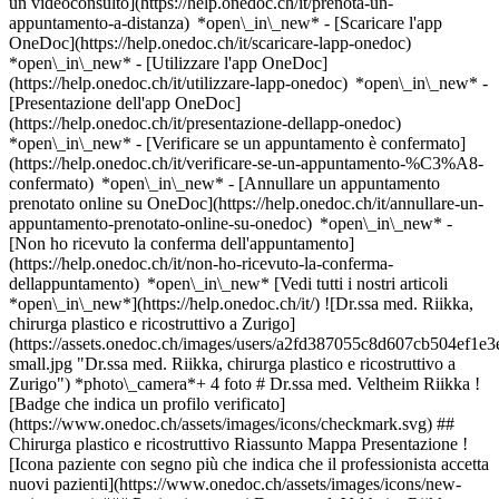
un videoconsulto](https://help.onedoc.ch/it/prenota-un-
appuntamento-a-distanza) *open\_in\_new*
- [Scaricare l'app
OneDoc](https://help.onedoc.ch/it/scaricare-lapp-onedoc)
*open\_in\_new* - [Utilizzare l'app OneDoc]
(https://help.onedoc.ch/it/utilizzare-lapp-onedoc) *open\_in\_new* -
[Presentazione dell'app OneDoc]
(https://help.onedoc.ch/it/presentazione-dellapp-onedoc)
*open\_in\_new*
- [Verificare se un appuntamento è confermato]
(https://help.onedoc.ch/it/verificare-se-un-appuntamento-%C3%A8-
confermato) *open\_in\_new* - [Annullare un appuntamento
prenotato online su OneDoc](https://help.onedoc.ch/it/annullare-un-
appuntamento-prenotato-online-su-onedoc) *open\_in\_new* -
[Non ho ricevuto la conferma dell'appuntamento]
(https://help.onedoc.ch/it/non-ho-ricevuto-la-conferma-
dellappuntamento) *open\_in\_new* [Vedi tutti i nostri articoli
*open\_in\_new*](https://help.onedoc.ch/it/) ![Dr.ssa med. Riikka,
chirurga plastico e ricostruttivo a Zurigo]
(https://assets.onedoc.ch/images/users/a2fd387055c8d607cb504ef
small.jpg "Dr.ssa med. Riikka, chirurga plastico e ricostruttivo a
Zurigo") *photo\_camera*+ 4 foto # Dr.ssa med. Veltheim Riikka !
[Badge che indica un profilo verificato]
(https://www.onedoc.ch/assets/images/icons/checkmark.svg) ##
Chirurga plastico e ricostruttivo Riassunto Mappa Presentazione !
[Icona paziente con segno più che indica che il professionista accetta
nuovi pazienti](https://www.onedoc.ch/assets/images/icons/new-