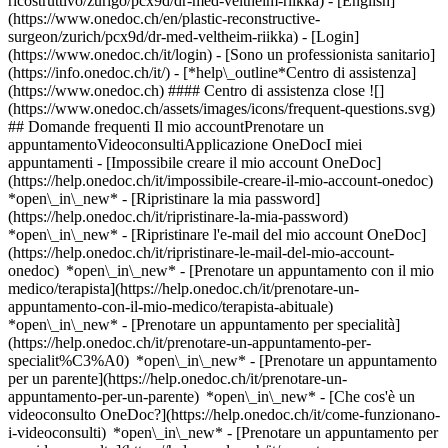
ricostruttivo/zurigo/pcx9d/dr-med-veltheim-riikka) - [English]
(https://www.onedoc.ch/en/plastic-reconstructive-
surgeon/zurich/pcx9d/dr-med-veltheim-riikka)
- [Login]
(https://www.onedoc.ch/it/login) - [Sono un professionista sanitario]
(https://info.onedoc.ch/it/)
- [*help\_outline*Centro di assistenza]
(https://www.onedoc.ch) #### Centro di assistenza close ![]
(https://www.onedoc.ch/assets/images/icons/frequent-questions.svg)
## Domande frequenti Il mio accountPrenotare un
appuntamentoVideoconsultiApplicazione OneDocI miei
appuntamenti - [Impossibile creare il mio account OneDoc]
(https://help.onedoc.ch/it/impossibile-creare-il-mio-account-onedoc)
*open\_in\_new* - [Ripristinare la mia password]
(https://help.onedoc.ch/it/ripristinare-la-mia-password)
*open\_in\_new* - [Ripristinare l'e-mail del mio account OneDoc]
(https://help.onedoc.ch/it/ripristinare-le-mail-del-mio-account-
onedoc) *open\_in\_new*
- [Prenotare un appuntamento con il mio
medico/terapista](https://help.onedoc.ch/it/prenotare-un-
appuntamento-con-il-mio-medico/terapista-abituale)
*open\_in\_new* - [Prenotare un appuntamento per specialità]
(https://help.onedoc.ch/it/prenotare-un-appuntamento-per-
specialit%C3%A0) *open\_in\_new* - [Prenotare un appuntamento
per un parente](https://help.onedoc.ch/it/prenotare-un-
appuntamento-per-un-parente) *open\_in\_new*
- [Che cos'è un
videoconsulto OneDoc?](https://help.onedoc.ch/it/come-funzionano-
i-videoconsulti) *open\_in\_new* - [Prenotare un appuntamento per