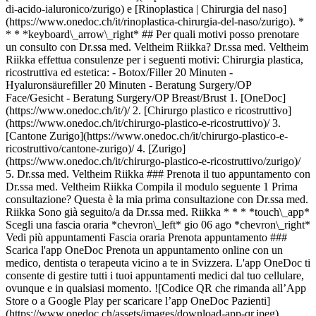
di-acido-ialuronico/zurigo) e [Rinoplastica | Chirurgia del naso]
(https://www.onedoc.ch/it/rinoplastica-chirurgia-del-naso/zurigo). *
* * *keyboard\_arrow\_right* ## Per quali motivi posso prenotare
un consulto con Dr.ssa med. Veltheim Riikka? Dr.ssa med. Veltheim
Riikka effettua consulenze per i seguenti motivi: Chirurgia plastica,
ricostruttiva ed estetica: - Botox/Filler 20 Minuten -
Hyaluronsäurefiller 20 Minuten - Beratung Surgery/OP
Face/Gesicht - Beratung Surgery/OP Breast/Brust
1. [OneDoc](https://www.onedoc.ch/it/)/ 2. [Chirurgo plastico e ricostruttivo](https://www.onedoc.ch/it/chirurgo-plastico-e-ricostruttivo)/ 3. [Cantone Zurigo](https://www.onedoc.ch/it/chirurgo-plastico-e-ricostruttivo/cantone-zurigo)/ 4. [Zurigo](https://www.onedoc.ch/it/chirurgo-plastico-e-ricostruttivo/zurigo)/ 5. Dr.ssa med. Veltheim Riikka ### Prenota il tuo appuntamento con Dr.ssa med. Veltheim Riikka Compila il modulo seguente 1 Prima consultazione? Questa è la mia prima consultazione con Dr.ssa med. Riikka Sono già seguito/a da Dr.ssa med. Riikka * * * *touch\_app* Scegli una fascia oraria *chevron\_left* gio 06 ago *chevron\_right* Vedi più appuntamenti Fascia oraria Prenota appuntamento ### Scarica l'app OneDoc Prenota un appuntamento online con un medico, dentista o terapeuta vicino a te in Svizzera. L'app OneDoc ti consente di gestire tutti i tuoi appuntamenti medici dal tuo cellulare, ovunque e in qualsiasi momento. ![Codice QR che rimanda all’App Store o a Google Play per scaricare l’app OneDoc Pazienti](https://www.onedoc.ch/assets/images/download-app-qr.jpeg) Scansiona il codice QR per scaricare l'app [![Scarica la nostra applicazione su App Store!](https://www.onedoc.ch/assets/images/app-store-badge-it.svg)](https://apps.apple.com/ch/app/onedoc/id1592376413?l=fr)[![Scarica la nostra app su Google Play Store!](https://www.onedoc.ch/assets/images/google-play-badge-it.png)](https://play.google.com/store/apps/details?id=ch.onedoc.patient&hl=fr-CH) *keyboard\_arrow\_right* ## Specialità correlate [Chirurgo plastico e ricostruttivo a Zurigo](https://www.onedoc.ch/it/chirurgo-plastico-e-ricostruttivo/zurigo)[Chirurgo plastico e ricostruttivo a Aarau](https://www.onedoc.ch/it/chirurgo-plastico-e-ricostruttivo/aarau)[Chirurgo plastico e ricostruttivo a Fällanden](https://www.onedoc.ch/it/chirurgo-plastico-e-ricostruttivo/fallanden)[Chirurgo plastico e ricostruttivo a Zugo](https://www.onedoc.ch/it/chirurgo-plastico-e-ricostruttivo/zugo)[Chirurgo plastico e ricostruttivo a Lenzburg](https://www.onedoc.ch/it/chirurgo-plastico-e-ricostruttivo/lenzburg)[Chirurgo plastico e ricostruttivo a Meggen](https://www.onedoc.ch/it/chirurgo-plastico-e-ricostruttivo/meggen)[Chirurgo plastico e ricostruttivo a Zollikon](https://www.onedoc.ch/it/chirurgo-plastico-e-ricostruttivo/zollikon)[Chirurgo plastico e ricostruttivo a Küssnacht](https://www.onedoc.ch/it/chirurgo-plastico-e-ricostruttivo/kussnacht)[Chirurgo plastico e ricostruttivo a Baden](https://www.onedoc.ch/it/chirurgo-plastico-e-ricostruttivo/baden)[Chirurgo plastico e ricostruttivo a Aarburg](https://www.onedoc.ch/it/chirurgo-plastico-e-ricostruttivo/aarburg)[Chirurgo plastico e ricostruttivo a Lucerna](https://www.onedoc.ch/it/chirurgo-plastico-e-ricostruttivo/lucerna)[Chirurgo plastico e ricostruttivo a Rapperswil-Jona](https://www.onedoc.ch/it/chirurgo-plastico-e-ricostruttivo/rapperswil-jona)[Chirurgo plastico e ricostruttivo a Olten](https://www.onedoc.ch/it/chirurgo-plastico-e-ricostruttivo/olten)[Chirurgo plastico e ricostruttivo a Dübendorf](https://www.onedoc.ch/it/chirurgo-plastico-e-ricostruttivo/dubendorf)[Chirurgo plastico e ricostruttivo a Uster](https://www.onedoc.ch/it/chirurgo-plastico-e-ricostruttivo/uster) *keyboard\_arrow\_right* ## Competenze correlate [Blefaroplastica | Chirurgia delle palpebre a Zurigo](https://www.onedoc.ch/it/blefaroplastica-chirurgia-delle-palpebre/zurigo)[Blefaroplastica | Chirurgia delle palpebre a Lucerna](https://www.onedoc.ch/it/blefaroplastica-chirurgia-delle-palpebre/lucerna)[Blefaroplastica | Chirurgia delle palpebre a Winterthur](https://www.onedoc.ch/it/blefaroplastica-chirurgia-delle-palpebre/winterthur)[Blefaroplastica | Chirurgia delle palpebre a Sursee](https://www.onedoc.ch/it/blefaroplastica-chirurgia-delle-palpebre/sursee)[Blefaroplastica | Chirurgia delle palpebre a Baar](https://www.onedoc.ch/it/blefaroplastica-chirurgia-delle-palpebre/baar)[Blefaroplastica | Chirurgia delle palpebre a Olten](https://www.onedoc.ch/it/blefaroplastica-chirurgia-delle-palpebre/olten)[Blefaroplastica | Chirurgia delle palpebre a Aarau](https://www.onedoc.ch/it/blefaroplastica-chirurgia-delle-palpebre/aarau)[Ricostruzione del seno a Zurigo](https://www.onedoc.ch/it/ricostruzione-del-seno/zurigo)[Ricostruzione del seno a Fällanden](https://www.onedoc.ch/it/ricostruzione-del-seno/fallanden)[Ricostruzione del seno a Lenzburg](https://www.onedoc.ch/it/ricostruzione-del-seno/lenzburg)[Ricostruzione del seno a Küssnacht](https://www.onedoc.ch/it/ricostruzione-del-seno/kussnacht)[Ricostruzione del seno a Uster](https://www.onedoc.ch/it/ricostruzione-del-seno/uster)[Mastoplastica additiva | Aumento del seno a Zurigo](https://www.onedoc.ch/it/mastoplastica-additiva-aumento-del-seno/zurigo)[Mastoplastica additiva | Aumento del seno a Fällanden](https://www.onedoc.ch/it/mastoplastica-additiva-aumento-del-seno/fallanden)[Mastoplastica additiva | Aumento del seno a Aarau](https://www.onedoc.ch/it/mastoplastica-additiva-aumento-del-seno/aarau)[Mastoplastica additiva | Aumento del seno a Lenzburg](https://www.onedoc.ch/it/mastoplastica-additiva-aumento-del-seno/lenzburg)[Mastoplastica additiva | Aumento del seno a Zugo](https://www.onedoc.ch/it/mastoplastica-additiva-aumento-del-seno/zugo)[Mastoplastica additiva | Aumento del seno a Küssnacht](https://www.onedoc.ch/it/mastoplastica-additiva-aumento-del-seno/kussnacht)[Mastoplastica additiva | Aumento del seno a Aarburg](https://www.onedoc.ch/it/mastoplastica-additiva-aumento-del-seno/aarburg) *keyboard\_arrow\_right* ## Ricerche frequenti [Specialista in medicina interna generale a Zurigo](https://www.onedoc.ch/it/specialista-in-medicina-interna-generale/zurigo)[OB-GYN (ostetrico-ginecologo) a Zurigo](https://www.onedoc.ch/it/ob-gyn-ostetrico-ginecologo/zurigo)[Oculista a Zurigo](https://www.onedoc.ch/it/oculista/zurigo)[Massaggiatore classico a Zurigo](https://www.onedoc.ch/it/massaggiatore-classico/zurigo)[Fisioterapista a Zurigo](https://www.onedoc.ch/it/fisioterapista/zurigo)[Medico generico a Zurigo](https://www.onedoc.ch/it/medico-generico/zurigo)[Dermatologo a Zurigo](https://www.onedoc.ch/it/dermatologo/zurigo)[Specialista in medicina estetica a Zurigo](https://www.onedoc.ch/it/specialista-in-medicina-estetica/zurigo)[Centro vaccinale a Zurigo](https://www.onedoc.ch/it/centro-vaccinale/zurigo)[Terapista in riflessologia a Zurigo](https://www.onedoc.ch/it/terapista-in-riflessologia/zurigo)[Terapista in massaggio medico a Zurigo](https://www.onedoc.ch/it/terapista-in-massaggio-medico/zurigo)[Fisioterapista a Winterthur](https://www.onedoc.ch/it/fisioterapista/winterthur)[Osteopata a Zurigo](https://www.onedoc.ch/it/osteopata/zurigo)[Gastroenterologo a Zurigo](https://www.onedoc.ch/it/gastroenterologo/zurigo)[Neurologo (incl. specialista in cefalee) a Zurigo](https://www.onedoc.ch/it/neurologo-incl-specialista-in-cefalee/zurigo)[Medico generico a Winterthur](https://www.onedoc.ch/it/medico-generico/winterthur)[Dentista a Zurigo](https://www.onedoc.ch/it/dentista/zurigo)[Naturopata MCO/TEN a Zurigo](https://www.onedoc.ch/it/naturopata-mco-ten/zurigo)[Prestazioni sanitarie in farmacia a Zurigo](https://www.onedoc.ch/it/prestazioni-sanitarie-in-farmacia/zurigo)[Cardiologo a Zurigo](https://www.onedoc.ch/it/cardiologo/zurigo)[OB-GYN (ostetrico-ginecologo) a Aarau](https://www.onedoc.ch/it/ob-gyn-ostetrico-ginecologo/aarau) *keyboard\_arrow\_right* ## Cerca un professionista [Elenco dei professionisti](https://www.onedoc.ch/it/elenco) [A](https://www.onedoc.ch/it/elenco/A) [B](https://www.onedoc.ch/it/elenco/B) [C](https://www.onedoc.ch/it/elenco/C) [D](https://www.onedoc.ch/it/elenco/D) [E](https://www.onedoc.ch/it/elenco/E) [F](https://www.onedoc.ch/it/elenco/F) [G](https://www.onedoc.ch/it/elenco/G) [H](https://www.onedoc.ch/it/elenco/H) [I](https://www.onedoc.ch/it/elenco/I) [J](https://www.onedoc.ch/it/elenco/J) [K](https://www.onedoc.ch/it/elenco/K) [L](https://www.onedoc.ch/it/elenco/L) [M](https://www.onedoc.ch/it/elenco/M) [N](https://www.onedoc.ch/it/elenco/N) [O](https://www.onedoc.ch/it/elenco/O) [P](https://www.onedoc.ch/it/elenco/P) [Q](https://www.onedoc.ch/it/elenco/Q) [R](https://www.onedoc.ch/it/elenco/R) [S](https://www.onedoc.ch/it/elenco/S) [T](https://www.onedoc.ch/it/elenco/T) [U](https://www.onedoc.ch/it/elenco/U) [V](https://www.onedoc.ch/it/elenco/V) [W](https://www.onedoc.ch/it/elenco/W) [X](https://www.onedoc.ch/it/elenco/X) [Y](https://www.onedoc.ch/it/elenco/Y) [Z](https://www.onedoc.ch/it/elenco/Z) ## OneDoc [Sono un professionista](https://info.onedoc.ch/it/) [Su di noi](https://info.onedoc.ch/it/nostra-missione/) [News e premi](https://info.onedoc.ch/it/media/) [Lavora con noi](https://career.onedoc.ch/it) [Centro privacy](https://privacy.onedoc.ch/it/) [Gestione dei cookie](javascript:Didomi.preferences.show%28%29) [Centro di assistenza](https://help.onedoc.ch/it/) ## Lingue [Deutsch](https://www.onedoc.ch/de/plastische-rekonstruktive-chirurgin/zurich/pcx9d/dr-med-veltheim-riikka) [Français](https://www.onedoc.ch/fr/chirurgienne-plasticien-et-esthetique/zurich/pcx9d/dr-med-veltheim-riikka) [Italiano](https://www.onedoc.ch/it/chirurga-plastico-e-ricostruttivo/zurigo/pcx9d/dr-med-veltheim-riikka) [English](https://www.onedoc.ch/en/plastic-reconstructive-surgeon/zurich/pcx9d/dr-med-veltheim-riikka) ## Specialità correlate [Chirurgo plastico e ricostruttivo a Zurigo](https://www.onedoc.ch/it/chirurgo-plastico-e-ricostruttivo/zurigo) [Chirurgo plastico e ricostruttivo a Aarau](https://www.onedoc.ch/it/chirurgo-plastico-e-ricostruttivo/aarau) [Chirurgo plastico e ricostruttivo a Fällanden](https://www.onedoc.ch/it/chirurgo-plastico-e-ricostruttivo/fallanden) [Chirurgo plastico e ricostruttivo a Zugo](https://www.onedoc.ch/it/chirurgo-plastico-e-ricostruttivo/zugo) [Chirurgo plastico e ricostruttivo a Lenzburg](https://www.onedoc.ch/it/chirurgo-plastico-e-ricostruttivo/lenzburg