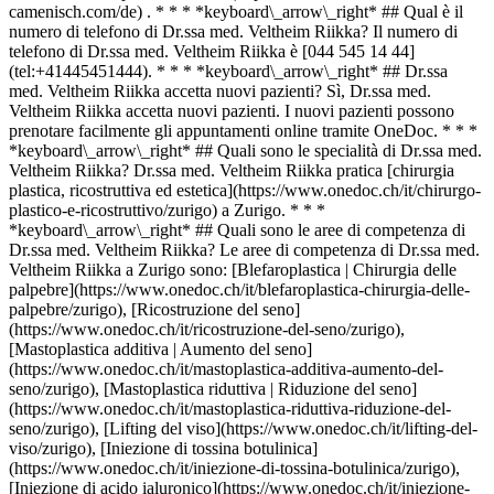
camenisch.com/de) . * * * *keyboard\_arrow\_right* ## Qual è il
numero di telefono di Dr.ssa med. Veltheim Riikka? Il numero di
telefono di Dr.ssa med. Veltheim Riikka è [044 545 14 44]
(tel:+41445451444). * * * *keyboard\_arrow\_right* ## Dr.ssa
med. Veltheim Riikka accetta nuovi pazienti? Sì, Dr.ssa med.
Veltheim Riikka accetta nuovi pazienti. I nuovi pazienti possono
prenotare facilmente gli appuntamenti online tramite OneDoc. * * *
*keyboard\_arrow\_right* ## Quali sono le specialità di Dr.ssa med.
Veltheim Riikka? Dr.ssa med. Veltheim Riikka pratica [chirurgia
plastica, ricostruttiva ed estetica](https://www.onedoc.ch/it/chirurgo-
plastico-e-ricostruttivo/zurigo) a Zurigo. * * *
*keyboard\_arrow\_right* ## Quali sono le aree di competenza di
Dr.ssa med. Veltheim Riikka? Le aree di competenza di Dr.ssa med.
Veltheim Riikka a Zurigo sono: [Blefaroplastica | Chirurgia delle
palpebre](https://www.onedoc.ch/it/blefaroplastica-chirurgia-delle-
palpebre/zurigo), [Ricostruzione del seno]
(https://www.onedoc.ch/it/ricostruzione-del-seno/zurigo),
[Mastoplastica additiva | Aumento del seno]
(https://www.onedoc.ch/it/mastoplastica-additiva-aumento-del-
seno/zurigo), [Mastoplastica riduttiva | Riduzione del seno]
(https://www.onedoc.ch/it/mastoplastica-riduttiva-riduzione-del-
seno/zurigo), [Lifting del viso](https://www.onedoc.ch/it/lifting-del-
viso/zurigo), [Iniezione di tossina botulinica]
(https://www.onedoc.ch/it/iniezione-di-tossina-botulinica/zurigo),
[Iniezione di acido ialuronico](https://www.onedoc.ch/it/iniezione-