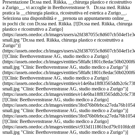
Presentazione Dr.ssa med. Riikka, __chirurga plastico e ricostruttivo
a Zurigo__, vi accoglie in Beethovenstrasse 9. Dr.ssa med. Riikka
pratica la __chirurgia plastica, ricostruttiva ed estetica a Zurigo__.
Seleziona una disponibilità e __prenota un appuntamento online__
in pochi clic con Dr.ssa med. Riikka. [![Dr.ssa med. Riikka, chirurga
plastico e ricostruttivo a Zurigo]
(https://assets.onedoc.ch/images/users/a2fd387055c8d607cb504ef
small.jpg "Dr.ssa med. Riikka, chirurga plastico e ricostruttivo a
Zurigo")]
(https://assets.onedoc.ch/images/users/a2fd387055c8d607cb504ef
[![Clinic Beethovenstrasse AG, studio medico a Zurigo]
(https://assets.onedoc.ch/images/entities/58fa8c1801c8edac50b02
small.jpg "Clinic Beethovenstrasse AG, studio medico a Zurigo")]
(https://assets.onedoc.ch/images/entities/58fa8c1801c8edac50b02
[![Clinic Beethovenstrasse AG, studio medico a Zurigo]
(https://assets.onedoc.ch/images/entities/e14e6ba18f83565ddb2c6
small.jpg "Clinic Beethovenstrasse AG, studio medico a Zurigo")]
(https://assets.onedoc.ch/images/entities/e14e6ba18f83565ddb2c6
[![Clinic Beethovenstrasse AG, studio medico a Zurigo]
(https://assets.onedoc.ch/images/entities/3fed76b0febca27eda76b
small.jpg "Clinic Beethovenstrasse AG, studio medico a Zurigo")]
(https://assets.onedoc.ch/images/entities/3fed76b0febca27eda76b1
[![Clinic Beethovenstrasse AG, studio medico a Zurigo]
(https://assets.onedoc.ch/images/entities/c933d111861bcd79c010f
small.jpg "Clinic Beethovenstrasse AG, studio medico a Zurigo")]