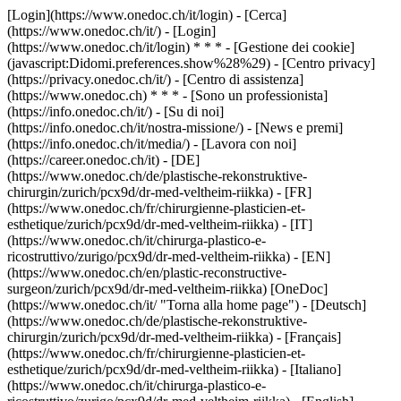
[Login](https://www.onedoc.ch/it/login) - [Cerca]
(https://www.onedoc.ch/it/) - [Login]
(https://www.onedoc.ch/it/login) * * * - [Gestione dei cookie]
(javascript:Didomi.preferences.show%28%29) - [Centro privacy]
(https://privacy.onedoc.ch/it/) - [Centro di assistenza]
(https://www.onedoc.ch) * * * - [Sono un professionista]
(https://info.onedoc.ch/it/) - [Su di noi]
(https://info.onedoc.ch/it/nostra-missione/) - [News e premi]
(https://info.onedoc.ch/it/media/) - [Lavora con noi]
(https://career.onedoc.ch/it)
- [DE]
(https://www.onedoc.ch/de/plastische-rekonstruktive-
chirurgin/zurich/pcx9d/dr-med-veltheim-riikka) - [FR]
(https://www.onedoc.ch/fr/chirurgienne-plasticien-et-
esthetique/zurich/pcx9d/dr-med-veltheim-riikka) - [IT]
(https://www.onedoc.ch/it/chirurga-plastico-e-
ricostruttivo/zurigo/pcx9d/dr-med-veltheim-riikka) - [EN]
(https://www.onedoc.ch/en/plastic-reconstructive-
surgeon/zurich/pcx9d/dr-med-veltheim-riikka) [OneDoc]
(https://www.onedoc.ch/it/ "Torna alla home page") - [Deutsch]
(https://www.onedoc.ch/de/plastische-rekonstruktive-
chirurgin/zurich/pcx9d/dr-med-veltheim-riikka) - [Français]
(https://www.onedoc.ch/fr/chirurgienne-plasticien-et-
esthetique/zurich/pcx9d/dr-med-veltheim-riikka) - [Italiano]
(https://www.onedoc.ch/it/chirurga-plastico-e-