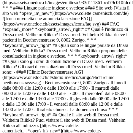
(https://assets.onedoc.ch/images/entities/c933d111861bcd79c010f
* * * #### Lingue parlate inglese e svedese #### Sito web [Visita il
sito web *open\_in\_new*](https://www.colette-camenisch.com/de)
![Icona nuvoletta che annuncia la sezione FAQ]
(https://www.onedoc.ch/assets/images/icons/faq.svg) ### FAQ
*expand\_more* *keyboard\_arrow\_right* ## Qual è l'indirizzo di
Dr.ssa med. Veltheim Riikka? Dr.ssa med. Veltheim Riikka riceve i
pazienti in Beethovenstrasse 9, 8002 Zurigo. * * *
*keyboard\_arrow\_right* ## Quali sono le lingue parlate da Dr.ssa
med. Veltheim Riikka? Dr.ssa med. Veltheim Riikka propone delle
consultazioni in inglese e svedese. * * * *keyboard\_arrow\_right*
## Quali sono gli orari di consultazione di Dr.ssa med. Veltheim
Riikka? Gli orari di consultazione di Dr.ssa med. Veltheim Riikka
sono: - #### [Clinic Beethovenstrasse AG]
(https://www.onedoc.ch/it/studio-medico/zurigo/ebcf1/clinic-
beethovenstrasse-ag) : Beethovenstrasse 9, 8002 Zurigo - Il lunedì
dalle 08:00 alle 12:00 e dalle 13:00 alle 17:00 - Il martedì dalle
08:00 alle 12:00 e dalle 13:00 alle 17:00 - Il mercoledì dalle 08:00
alle 12:00 e dalle 13:00 alle 17:00 - Il giovedì dalle 08:00 alle 12:00
e dalle 13:00 alle 17:00 - Il venerdì dalle 08:00 alle 12:00 e dalle
13:00 alle 17:00 - Il sabato chiuso - La domenica chiuso * * *
*keyboard\_arrow\_right* ## Qual è il sito web di Dr.ssa med.
Veltheim Riikka? Puoi visitare il sito web di Dr.ssa med. Veltheim
Riikka all'indirizzo: [https://www.colette-
camenisch.... *open\_in\_new*](https://www.colette-