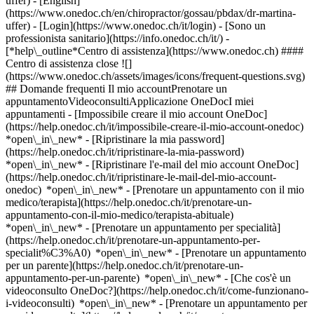
uffer) - [English]
(https://www.onedoc.ch/en/chiropractor/gossau/pbdax/dr-martina-
uffer)
- [Login](https://www.onedoc.ch/it/login) - [Sono un
professionista sanitario](https://info.onedoc.ch/it/)
-
[*help\_outline*Centro di assistenza](https://www.onedoc.ch) ####
Centro di assistenza close ![]
(https://www.onedoc.ch/assets/images/icons/frequent-questions.svg)
## Domande frequenti Il mio accountPrenotare un
appuntamentoVideoconsultiApplicazione OneDocI miei
appuntamenti - [Impossibile creare il mio account OneDoc]
(https://help.onedoc.ch/it/impossibile-creare-il-mio-account-onedoc)
*open\_in\_new* - [Ripristinare la mia password]
(https://help.onedoc.ch/it/ripristinare-la-mia-password)
*open\_in\_new* - [Ripristinare l'e-mail del mio account OneDoc]
(https://help.onedoc.ch/it/ripristinare-le-mail-del-mio-account-
onedoc) *open\_in\_new*
- [Prenotare un appuntamento con il mio
medico/terapista](https://help.onedoc.ch/it/prenotare-un-
appuntamento-con-il-mio-medico/terapista-abituale)
*open\_in\_new* - [Prenotare un appuntamento per specialità]
(https://help.onedoc.ch/it/prenotare-un-appuntamento-per-
specialit%C3%A0) *open\_in\_new* - [Prenotare un appuntamento
per un parente](https://help.onedoc.ch/it/prenotare-un-
appuntamento-per-un-parente) *open\_in\_new*
- [Che cos'è un
videoconsulto OneDoc?](https://help.onedoc.ch/it/come-funzionano-
i-videoconsulti) *open\_in\_new* - [Prenotare un appuntamento per