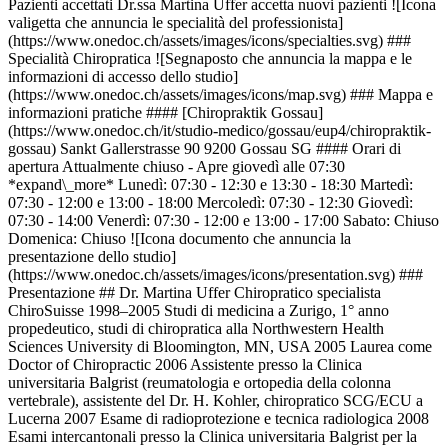
Pazienti accettati Dr.ssa Martina Uffer accetta nuovi pazienti ![Icona
valigetta che annuncia le specialità del professionista]
(https://www.onedoc.ch/assets/images/icons/specialties.svg) ###
Specialità Chiropratica ![Segnaposto che annuncia la mappa e le
informazioni di accesso dello studio]
(https://www.onedoc.ch/assets/images/icons/map.svg) ### Mappa e
informazioni pratiche #### [Chiropraktik Gossau]
(https://www.onedoc.ch/it/studio-medico/gossau/eup4/chiropraktik-
gossau) Sankt Gallerstrasse 90 9200 Gossau SG #### Orari di
apertura Attualmente chiuso - Apre giovedì alle 07:30
*expand\_more* Lunedì: 07:30 - 12:30 e 13:30 - 18:30 Martedì:
07:30 - 12:00 e 13:00 - 18:00 Mercoledì: 07:30 - 12:30 Giovedì:
07:30 - 14:00 Venerdì: 07:30 - 12:00 e 13:00 - 17:00 Sabato: Chiuso
Domenica: Chiuso ![Icona documento che annuncia la
presentazione dello studio]
(https://www.onedoc.ch/assets/images/icons/presentation.svg) ###
Presentazione ## Dr. Martina Uffer Chiropratico specialista
ChiroSuisse 1998–2005 Studi di medicina a Zurigo, 1° anno
propedeutico, studi di chiropratica alla Northwestern Health
Sciences University di Bloomington, MN, USA 2005 Laurea come
Doctor of Chiropractic 2006 Assistente presso la Clinica
universitaria Balgrist (reumatologia e ortopedia della colonna
vertebrale), assistente del Dr. H. Kohler, chiropratico SCG/ECU a
Lucerna 2007 Esame di radioprotezione e tecnica radiologica 2008
Esami intercantonali presso la Clinica universitaria Balgrist per la