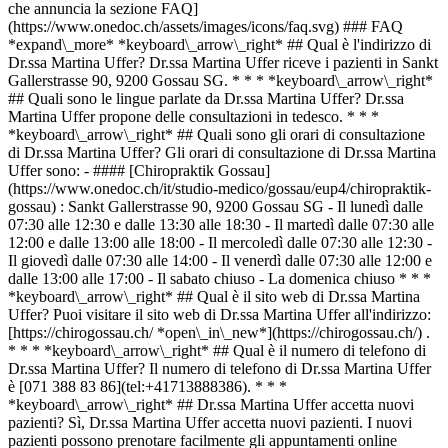
che annuncia la sezione FAQ]
(https://www.onedoc.ch/assets/images/icons/faq.svg) ### FAQ
*expand\_more* *keyboard\_arrow\_right* ## Qual è l'indirizzo di
Dr.ssa Martina Uffer? Dr.ssa Martina Uffer riceve i pazienti in Sankt
Gallerstrasse 90, 9200 Gossau SG. * * * *keyboard\_arrow\_right*
## Quali sono le lingue parlate da Dr.ssa Martina Uffer? Dr.ssa
Martina Uffer propone delle consultazioni in tedesco. * * *
*keyboard\_arrow\_right* ## Quali sono gli orari di consultazione
di Dr.ssa Martina Uffer? Gli orari di consultazione di Dr.ssa Martina
Uffer sono: - #### [Chiropraktik Gossau]
(https://www.onedoc.ch/it/studio-medico/gossau/eup4/chiropraktik-
gossau) : Sankt Gallerstrasse 90, 9200 Gossau SG - Il lunedì dalle
07:30 alle 12:30 e dalle 13:30 alle 18:30 - Il martedì dalle 07:30 alle
12:00 e dalle 13:00 alle 18:00 - Il mercoledì dalle 07:30 alle 12:30 -
Il giovedì dalle 07:30 alle 14:00 - Il venerdì dalle 07:30 alle 12:00 e
dalle 13:00 alle 17:00 - Il sabato chiuso - La domenica chiuso * * *
*keyboard\_arrow\_right* ## Qual è il sito web di Dr.ssa Martina
Uffer? Puoi visitare il sito web di Dr.ssa Martina Uffer all'indirizzo:
[https://chirogossau.ch/ *open\_in\_new*](https://chirogossau.ch/) .
* * * *keyboard\_arrow\_right* ## Qual è il numero di telefono di
Dr.ssa Martina Uffer? Il numero di telefono di Dr.ssa Martina Uffer
è [071 388 83 86](tel:+41713888386). * * *
*keyboard\_arrow\_right* ## Dr.ssa Martina Uffer accetta nuovi
pazienti? Sì, Dr.ssa Martina Uffer accetta nuovi pazienti. I nuovi
pazienti possono prenotare facilmente gli appuntamenti online