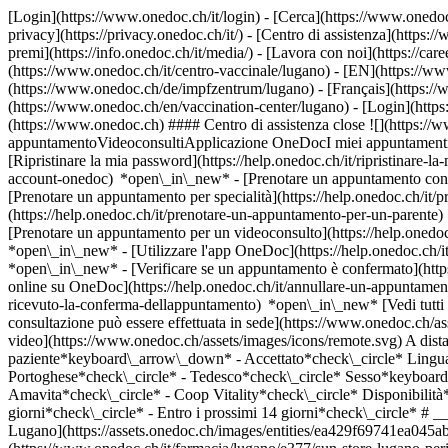
[Login](https://www.onedoc.ch/it/login) - [Cerca](https://www.onedoc
privacy](https://privacy.onedoc.ch/it/) - [Centro di assistenza](https:/
premi](https://info.onedoc.ch/it/media/) - [Lavora con noi](https://car
(https://www.onedoc.ch/it/centro-vaccinale/lugano) - [EN](https://w
(https://www.onedoc.ch/de/impfzentrum/lugano) - [Français](https://w
(https://www.onedoc.ch/en/vaccination-center/lugano)
- [Login](https
(https://www.onedoc.ch) #### Centro di assistenza close ![](https:/
appuntamentoVideoconsultiApplicazione OneDocI miei appuntamenti - 
[Ripristinare la mia password](https://help.onedoc.ch/it/ripristinare-
account-onedoc) *open\_in\_new*
- [Prenotare un appuntamento con 
[Prenotare un appuntamento per specialità](https://help.onedoc.ch/
(https://help.onedoc.ch/it/prenotare-un-appuntamento-per-un-parent
[Prenotare un appuntamento per un videoconsulto](https://help.oned
*open\_in\_new* - [Utilizzare l'app OneDoc](https://help.onedoc.ch/i
*open\_in\_new*
- [Verificare se un appuntamento è confermato](https://help.onedoc.ch/it/verificare-se-un-appuntamento-%C3%A8-confermato) *open\_in\_new* - [Annullare un appuntamento prenotato online su OneDoc](https://help.onedoc.ch/it/annullare-un-appuntamento-prenotato-online-su-onedoc) *open\_in\_new* - [Non ho ricevuto la conferma dell'appuntamento](https://help.onedoc.ch/it/non-ho-ricevuto-la-conferma-dellappuntamento) *open\_in\_new* [Vedi tutti i nostri articoli *open\_in\_new*](https://help.onedoc.ch/it/) close ## Modifica la ricerca ![Casa con segno più che indica che la consultazione può essere effettuata in sede](https://www.onedoc.ch/assets/images/icons/on-site.svg) In loco ![Fotocamera con simbolo play che indica che la consultazione può essere effettuata a distanza in video](https://www.onedoc.ch/assets/images/icons/remote.svg) A distanza Cerca #### Specialità #### Professionisti #### Istituti edit Centro vaccinale a Lugano tune Filtra per Nuovo paziente*keyboard\_arrow\_down* - Accettato*check\_circle* Lingua parlata*keyboard\_arrow\_down* - Croato*check\_circle* - Francese*check\_circle* - Inglese*check\_circle* - Italiano*check\_circle* - Portoghese*check\_circle* - Tedesco*check\_circle* Sesso*keyboard\_arrow\_down* - Donna*check\_circle* - Uomo*check\_circle* Rete*keyboard\_arrow\_down* - Sun Store*check\_circle* - Amavita*check\_circle* - Coop Vitality*check\_circle* Disponibilità*keyboard\_arrow\_down* - Disponibile oggi*check\_circle* - Entro i prossimi 3 giorni*check\_circle* - Entro i prossimi 7 giorni*check\_circle* - Entro i prossimi 14 giorni*check\_circle* # __Centro vaccinale__ a __Lugano__: prenota il tuo appuntamento online oggi ## 4 risultati a Lugano [![Sun Store Lugano Peri, farmacia a Lugano](https://assets.onedoc.ch/images/entities/ea429f69741ea045abb1c1a2c171560c4adac29be7f21c16de8030c08f5afa0e-small.png "Sun Store Lugano Peri, farmacia a Lugano")](https://www.onedoc.ch/it/farmacia/lugano/e377/sun-store-lugano-peri) ### [Sun Store Lugano Peri](https://www.onedoc.ch/it/farmacia/lugano/e377/sun-store-lugano-peri) Farmacia Via Pietro Peri 5 6900 Lugano ![Icona paziente con segno più che indica che il professionista accetta nuovi pazienti](https://www.onedoc.ch/assets/images/icons/new-patients.svg)Accetta nuovi pazienti [Prenota un appuntamento](https://www.onedoc.ch/it/farmacia/lugano/e377/sun-store-lugano-peri) *chevron\_left* mar 04 ago *chevron\_right* Vedi più appuntamenti *error\_outline* Si è verificato un errore durante il caricamento della disponibilità [Riprova](https://www.onedoc.ch) [![Sun Store Lugano Beltramina, farmacia a Lugano](https://assets.onedoc.ch/images/entities/b021d9bfd7061b897c66810367c10a84fd8418161f70b8ba398b4816187f8f1f-small.png "Sun Store Luga