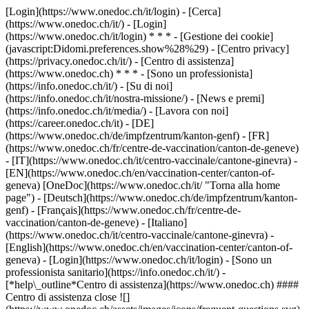
[Login](https://www.onedoc.ch/it/login) - [Cerca]
(https://www.onedoc.ch/it/) - [Login]
(https://www.onedoc.ch/it/login) * * * - [Gestione dei cookie]
(javascript:Didomi.preferences.show%28%29) - [Centro privacy]
(https://privacy.onedoc.ch/it/) - [Centro di assistenza]
(https://www.onedoc.ch) * * * - [Sono un professionista]
(https://info.onedoc.ch/it/) - [Su di noi]
(https://info.onedoc.ch/it/nostra-missione/) - [News e premi]
(https://info.onedoc.ch/it/media/) - [Lavora con noi]
(https://career.onedoc.ch/it)
- [DE]
(https://www.onedoc.ch/de/impfzentrum/kanton-genf) - [FR]
(https://www.onedoc.ch/fr/centre-de-vaccination/canton-de-geneve)
- [IT](https://www.onedoc.ch/it/centro-vaccinale/cantone-ginevra) -
[EN](https://www.onedoc.ch/en/vaccination-center/canton-of-
geneva) [OneDoc](https://www.onedoc.ch/it/ "Torna alla home
page") - [Deutsch](https://www.onedoc.ch/de/impfzentrum/kanton-
genf) - [Français](https://www.onedoc.ch/fr/centre-de-
vaccination/canton-de-geneve) - [Italiano]
(https://www.onedoc.ch/it/centro-vaccinale/cantone-ginevra) -
[English](https://www.onedoc.ch/en/vaccination-center/canton-of-
geneva)
- [Login](https://www.onedoc.ch/it/login) - [Sono un
professionista sanitario](https://info.onedoc.ch/it/)
-
[*help\_outline*Centro di assistenza](https://www.onedoc.ch) ####
Centro di assistenza close ![]