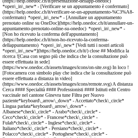
(https://help.onedoc.ch/it/presentazione-dellapp-onedoc)
*open\_in\_new*
- [Verificare se un appuntamento è confermato](https://help.onedoc.ch/it/verificare-se-un-appuntamento-%C3%A8-confermato) *open\_in\_new* - [Annullare un appuntamento prenotato online su OneDoc](https://help.onedoc.ch/it/annullare-un-appuntamento-prenotato-online-su-onedoc) *open\_in\_new* - [Non ho ricevuto la conferma dell'appuntamento](https://help.onedoc.ch/it/non-ho-ricevuto-la-conferma-dellappuntamento) *open\_in\_new* [Vedi tutti i nostri articoli *open\_in\_new*](https://help.onedoc.ch/it/) close ## Modifica la ricerca ![Casa con segno più che indica che la consultazione può essere effettuata in sede](https://www.onedoc.ch/assets/images/icons/on-site.svg) In loco ![Fotocamera con simbolo play che indica che la consultazione può essere effettuata a distanza in video](https://www.onedoc.ch/assets/images/icons/remote.svg) A distanza Cerca #### Specialità #### Professionisti #### Istituti edit Centro vaccinale nel cantone Ginevra tune Filtra per Nuovo paziente*keyboard\_arrow\_down* - Accettato*check\_circle* Lingua parlata*keyboard\_arrow\_down* - Albanese*check\_circle* - Arabo*check\_circle* - Ceco*check\_circle* - Francese*check\_circle* - Fulah*check\_circle* - Inglese*check\_circle* - Italiano*check\_circle* - Persiano*check\_circle* - Polacco*check\_circle* - Portoghese*check\_circle* - Rumeno*check\_circle* - Russo*check\_circle* - Spagnolo*check\_circle* - Tamil*check\_circle* - Tedesco*check\_circle* - Turco*check\_circle* - Vietnamita*check\_circle* Sesso*keyboard\_arrow\_down* - Donna*check\_circle* - Uomo*check\_circle* Rete*keyboard\_arrow\_down* - Sun Store*check\_circle* - Amavita*check\_circle* - Coop Vitality*check\_circle* - REMED*check\_circle* - Medbase*check\_circle* - Réseau Delta*check\_circle* Disponibilità*keyboard\_arrow\_down* - Disponibile oggi*check\_circle* - Entro i prossimi 3 giorni*check\_circle* - Entro i prossimi 7 giorni*check\_circle* - Entro i prossimi 14 giorni*check\_circle* # __Centro vaccinale__ nel __cantone Ginevra__: prenota il tuo appuntamento online oggi [![Centre de prélèvement et de vaccination, laboratorio di analisi mediche a Ginevra](https://assets.onedoc.ch/images/users/3acd0299f93df6b7f15a27ae4de66b2cc01fbf91c21b8e086c683d47d9b0f97e-small.png "Centre de prélèvement et de vaccination, laboratorio di analisi mediche a Ginevra")](https://www.onedoc.ch/it/laboratorio-di-analisi-mediche/ginevra/pcrvu/centre-de-prelevement-et-de-vaccination) ### [Centre de prélèvement et de vaccination](https://www.onedoc.ch/it/laboratorio-di-analisi-mediche/ginevra/pcrvu/centre-de-prelevement-et-de-vaccination) ![Badge che indica un profilo verificato](https://www.onedoc.ch/assets/images/icons/checkmark.svg) [Laboratorio di analisi mediche](https://www.onedoc.ch/it/laboratorio-di-analisi-mediche/ginevra), [Centro vaccinale](https://www.onedoc.ch/it/centro-vaccinale/ginevra) [Centre Médical Croix d'Or](https://www.onedoc.ch/it/centro-medico/ginevra/ebae1/centre-medical-croix-d-or) Rue de la Croix-d'Or 7 1204 Ginevra ![Icona paziente con segno più che indica che il professionista accetta nuovi pazienti](https://www.onedoc.ch/assets/images/icons/new-patients.svg)Accetta nuovi pazienti [Prenota un appuntamento](https://www.onedoc.ch/it/laboratorio-di-analisi-mediche/ginevra/pcrvu/centre-de-prelevement-et-de-vaccination) *chevron\_left* lun 03 ago *chevron\_right* Vedi più appuntamenti *error\_outline* Si è verificato un errore durante il caricamento della disponibilità [Riprova](https://www.onedoc.ch) [![Amavita Genève Gare, farmacia a Ginevra](https://assets.onedoc.ch/images/entities/8e54bfa890e7f59e21d749eab2e163525807d933fc146e730d1d3a97cae2fd82-small.png "Amavita Genève Gare, farmacia a Ginevra")](https://www.onedoc.ch/it/farmacia/ginevra/e4tw/amavita-geneve-gare) ### [Amavita Genève Gare](https://www.onedoc.ch/it/farmacia/ginevra/e4tw/amavita-geneve-gare) ![Badge che indica un profilo verificato](https://www.onedoc.ch/assets/images/icons/checkmark.svg) Farmacia Place de Cornavin 3 1201 Ginevra ![Icona paziente con segno più che indica che il professionista accetta nuovi pazienti](https://www.onedoc.ch/assets/images/icons/new-patients.svg)Accetta nuovi pazienti [Prenota un appuntamento](https://www.onedoc.ch/it/farmacia/ginevra/e4tw/amavita-geneve-gare) *chevron\_left* lun 03 ago *chevron\_right* Vedi più appuntamenti *error\_outline* Si è verificato un errore durante il caricamento della disponibilità [Riprova](https://www.onedoc.ch) [![Pharmacie Populaire Plainpalais, prestazioni sanitarie in farmacia a Ginevra](https://assets.onedoc.ch/images/users/c9f4989608c036a0f0435e8cc59d2b6ab3bebed16fb0eb6e7c14eb6d203ddd23-small.jpg "Pharmacie Populaire Plainpalais, prestazioni sanitarie in farmacia a Ginevra")](https://www.onedoc.ch/it/prestazioni-sanitarie-in-farmacia/ginevra/pcfvg/pharmacie-populaire-plainpalais) ### [Pharmacie Populaire Plainpalais](https://www.onedoc.ch/it/prestazioni-sanitarie-in-farmacia/ginevra/pcfvg/pharmacie-populaire-plainpalais) ![Badge che indica un profilo verificato](https://www.onedoc.ch/assets/images/icons/checkmark.svg) [Prestazioni sanitarie in farmacia](https://www.onedoc.ch/it/prestazioni-sanitarie-in-farmacia/ginevra), [Centro vaccinale](https://www.onedoc.ch/it/centro-vaccinale/ginevra) [Pharmacie Populaire Plainpalais](https://www.onedoc.ch/it/farmacia/ginevra/e408/pharmacie-populaire-plainpalais) Rue de Carouge 55 1205 Ginevra ![Icona paziente con segno più che indica che il professionista accetta nuovi pazienti](https://www.onedoc.ch/assets/images/icons/new-patients.svg)Accetta nuovi pazienti [Prenota un appuntamento](https://www.onedoc.ch/it/prestazioni-sanitarie-in-farmacia/ginevra/pcfvg/pharmacie-populaire-plainpalais) Competenze:[Screening dello streptococco](https://www.onedoc.ch/it/screening-dello-streptococco/ginevra), [Misurazione delle calze compressive](https://www.onedoc.ch/it/misurazione-delle-calze-compressive/ginevra), [Contraccezione d'emergenza](https://www.onedoc.ch/it/contraccezione-d-emergenza/ginevra), [Screening del cancro colorettale](https://www.onedoc.ch/it/screening-del-cancro-colorettale/ginevra), [Misurazione della pressione sanguigna (arteriosa)](https://www.onedoc.ch/it/misurazione-della-pressione-sanguigna-arteriosa/ginevra), [Preparazione omeopatica](https://www.onedoc.ch/it/preparazione-omeopatica/ginevra), [Rimozione delle zecche](https://www.onedoc.ch/it/rimozione-delle-zecche/ginevra), [Vaccinazione contro l'encefalite da zecche (FSME/TBE)](https://www.onedoc.ch/it/vaccinazione-contro-l-encefalite-da-zecche-fsme-tbe/ginevra), [Misurazione della glicemia](https://www.onedoc.ch/it/misurazione-della-glicemia/ginevra)Vedi di più *chevron\_left* lun 03 ago *chevron\_right* Vedi più appuntamenti *error\_outline* Si è verificato un errore durante il caricamento della disponibilità [Riprova](https://www.onedoc.ch) Competenze:[Screening dello streptococco](https://www.onedoc.ch/it/screening-dello-streptococco/ginevra), [Misurazione delle calze compressive](https://www.onedoc.ch/it/misurazione-delle-calze-compressive/ginevra), [Contraccezione d'emergenza](https://www.onedoc.ch/it/contraccezione-d-emergenza/ginevra), [Screening del cancro colorettale](https://www.onedoc.ch/it/screening-del-cancro-colorettale/ginevra), [Misurazione della pressione sanguigna (arteriosa)](https://www.onedoc.ch/it/misurazione-della-pressione-sanguigna-arteriosa/ginevra), [Preparazione omeopatica](https://www.onedoc.ch/it/preparazione-omeopatica/ginevra), [Rimozione delle zecche](https://www.onedoc.ch/it/rimozione-delle-zecche/ginevra), [Vaccinazione contro l'encefalite da zecche (FSME/TBE)](https://www.onedoc.ch/it/vaccinazione-contro-l-encefalite-da-zecche-fsme-tbe/ginevra), [Misurazione della glicemia](https://www.onedoc.ch/it/misurazione-della-glicemia/ginevra)Vedi di più [![Pharmacie Populaire Voltaire, prestazioni sanitarie in farmacia a Ginevra](https://assets.onedoc.ch/images/users/dc2d9e9c3efa5b1e67e25f5cc2b14b6bd9fa7a3730a3a7a5ebd8087da6bd1c6f-small.jpg "Pharmacie Populaire Voltaire, prestazioni sanitarie in farmacia a Ginevra")](https://www.onedoc.ch/it/prestazioni-sanitarie-in-farmacia/ginevra/pcfvk/pharmacie-populaire-voltaire) ### [Pharmacie Populaire Voltaire](https://www.onedoc.ch/it/prestazioni-sanitarie-in-farmacia/ginevra/pcfvk/pharmacie-populaire-voltaire) ![Badge che indica un profilo verificato](https://www.onedoc.ch/assets/images/icons/checkmark.svg) [Prestazioni sanitarie in farmacia](https://www.onedoc.ch/it/prestazioni-sanitarie-in-farmacia/ginevra), [Centro vaccinale](https://www.onedoc.ch/it/centro-vaccinale/ginevra) [Pharmacie Populaire Voltaire](https://www.onedoc.ch/it/farmacia/ginevra/e41n/pharmacie-populaire-voltaire) Rue Voltaire 30 1201 Ginevra ![Icona paziente con segno più che indica che il professionista accetta nuovi pazienti](https://www.onedoc.ch/assets/images/icons/new-patients.svg)Accetta nuovi pazienti [Prenota un appuntamento](https://www.onedoc.ch/it/prestazioni-sanitarie-in-farmacia/ginevra/pcfvk/pharmacie-populaire-voltaire) Competenze:[Screening dello streptococco](https://www.onedoc.ch/it/screening-dello-streptococco/ginevra), [Piercing all'orecchio](https://www.onedoc.ch/it/piercing-all-orecchio/ginevra), [Vaccinazione contro l'encefalite da zecche (FSME/TBE)](https://www.onedoc.ch/it/vaccinazione-contro-l-encefalite-da-zecche-fsme-tbe/ginevra), [Vaccinazione contro morbillo - orecchioni (parotite) - rosolia (MOR/MMR)](https://www.onedoc.ch/it/vaccinazione-contro-morbillo-orecchioni-parotite-rosolia-mor-mmr/ginevra), [Vaccinazione contro difterite - tetano - pertosse (DTP)](https://www.onedoc.ch/it/vaccinazione-contro-difterite-tetano-pertosse-dtp/ginevra), [Smettere di fumare](https://www.onedoc.ch/it/smettere-di-fumare/ginevra), [Misurazione delle calze compressive](https://www.onedoc.ch/it/misurazione-delle-calze-compressive/ginevra), [Congiuntivite](https://www.onedoc.ch/it/congiuntivite/g