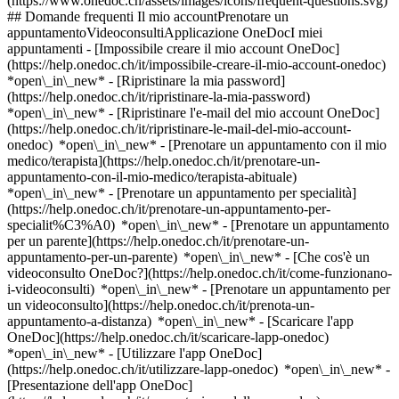
(https://www.onedoc.ch/assets/images/icons/frequent-questions.svg)
## Domande frequenti Il mio accountPrenotare un
appuntamentoVideoconsultiApplicazione OneDocI miei
appuntamenti - [Impossibile creare il mio account OneDoc]
(https://help.onedoc.ch/it/impossibile-creare-il-mio-account-onedoc)
*open\_in\_new* - [Ripristinare la mia password]
(https://help.onedoc.ch/it/ripristinare-la-mia-password)
*open\_in\_new* - [Ripristinare l'e-mail del mio account OneDoc]
(https://help.onedoc.ch/it/ripristinare-le-mail-del-mio-account-
onedoc) *open\_in\_new*
- [Prenotare un appuntamento con il mio
medico/terapista](https://help.onedoc.ch/it/prenotare-un-
appuntamento-con-il-mio-medico/terapista-abituale)
*open\_in\_new* - [Prenotare un appuntamento per specialità]
(https://help.onedoc.ch/it/prenotare-un-appuntamento-per-
specialit%C3%A0) *open\_in\_new* - [Prenotare un appuntamento
per un parente](https://help.onedoc.ch/it/prenotare-un-
appuntamento-per-un-parente) *open\_in\_new*
- [Che cos'è un
videoconsulto OneDoc?](https://help.onedoc.ch/it/come-funzionano-
i-videoconsulti) *open\_in\_new* - [Prenotare un appuntamento per
un videoconsulto](https://help.onedoc.ch/it/prenota-un-
appuntamento-a-distanza) *open\_in\_new*
- [Scaricare l'app
OneDoc](https://help.onedoc.ch/it/scaricare-lapp-onedoc)
*open\_in\_new* - [Utilizzare l'app OneDoc]
(https://help.onedoc.ch/it/utilizzare-lapp-onedoc) *open\_in\_new* -
[Presentazione dell'app OneDoc]