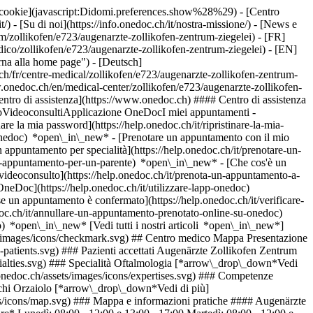
dei cookie](javascript:Didomi.preferences.show%28%29) - [Centro
/) - [Su di noi](https://info.onedoc.ch/it/nostra-missione/) - [News e
/zollikofen/e723/augenarzte-zollikofen-zentrum-ziegelei) - [FR]
dico/zollikofen/e723/augenarzte-zollikofen-zentrum-ziegelei) - [EN]
rna alla home page") - [Deutsch]
h/fr/centre-medical/zollikofen/e723/augenarzte-zollikofen-zentrum-
ww.onedoc.ch/en/medical-center/zollikofen/e723/augenarzte-zollikofen-
entro di assistenza](https://www.onedoc.ch) #### Centro di assistenza
ntoVideoconsultiApplicazione OneDocI miei appuntamenti -
e la mia password](https://help.onedoc.ch/it/ripristinare-la-mia-
t-onedoc) *open\_in\_new*
- [Prenotare un appuntamento con il mio
appuntamento per specialità](https://help.onedoc.ch/it/prenotare-un-
un-appuntamento-per-un-parente) *open\_in\_new*
- [Che cos'è un
ideoconsulto](https://help.onedoc.ch/it/prenota-un-appuntamento-a-
 OneDoc](https://help.onedoc.ch/it/utilizzare-lapp-onedoc)
ssets/images/icons/map.svg) ### Mappa e informazioni pratiche #### Augenärzte Zollikofen Zentrum Ziegelei Märitgasse 1 3052 Zollikofen #### Orari di apertura Attualmente chiuso - Apre giovedì alle 08:00 *expand\_more* Lunedì: 08:00 - 12:00 e 13:00 - 17:00 Martedì: 08:00 - 12:00 e 13:00 - 17:00 Mercoledì: 08:00 - 12:00 e 13:00 - 17:00 Giovedì: 08:00 - 12:00 e 13:00 - 17:00 Venerdì: 08:00 - 12:00 e 13:00 - 17:00 Sabato: Chiuso Domenica: Chiuso #### Augenarzt-Praxisgemeinschaft Gutblick AG [I nostri centri oculistici](https://www.onedoc.ch/it/centri-oculistici/gcbt/augenarzt-praxisgemeinschaft-gutblick-ag "I nostri centri oculistici - Augenarzt-Praxisgemeinschaft Gutblick AG") ![Icona documento che annuncia la presentazione dello studio](https://www.onedoc.ch/assets/images/icons/presentation.svg) ### Presentazione ## Oculisti di Zollikofen – Centro Ziegelei Gli __oculisti di Zollikofen – Centro Ziegelei__ si trovano in Märitgasse 1, presso lo Ziegeleimärit a Zollikofen. Lo studio offre visite oculistiche di routine, accertamenti diagnostici e trattamenti conservativi. L’oftalmologia si occupa della prevenzione, della diagnosi e del trattamento delle patologie degli occhi, della funzione visiva, della retina e delle palpebre. L’offerta medica comprende visite e trattamenti per la cataratta, il glaucoma, la degenerazione maculare senile e le patologie della retina. Altri ambiti di competenza sono i trattamenti delle palpebre, l’oftalmologia pediatrica e la valutazione delle emergenze oculistiche. Per gli interventi chirurgici, lo studio collabora con altre sedi della rete Gutblick, in particolare con quella di Berna. La direzione medica della sede è affidata al __dott. Lorenz Kuske,__ medico specialista in oftalmologia e chirurgia oculistica FMH e FEBO, nonché medico responsabile per il glaucoma. Fanno parte del team medico anche __la dott.ssa Franziska Schwarz__, specialista in oftalmologia FEBO, e __il dott. Tjorge Maassen__, assistente in formazione. Il team è completato da ortottiste diplomate e da assistenti medici. Per la diagnostica oftalmologica sono disponibili diversi strumenti di misurazione ottica. Tra questi figurano la tomografia a coerenza ottica per l’esame della retina e le lampade a fessura per la valutazione del segmento anteriore e posteriore dell’occhio. Nella sala d’attesa sono inoltre disponibili giocattoli per i bambini. Gli ambulatori sono accessibili tramite ascensore e sono accessibili alle sedie a rotelle. Il centro commerciale Ziegeleimärit dispone di un parcheggio multipiano gratuito. La fermata RBS di Oberzollikofen si trova a circa 300 metri di distanza ed è servita dalla linea S8. Nelle vicinanze si trovano inoltre la stazione ferroviaria di Zollikofen, la fermata di Unterzollikofen e la fermata dell’autobus Zollikofen Kreuz, servita dalle linee 34, 36 e 911. Lo studio è aperto dal lunedì al venerdì dalle __08:00 alle 12:00__ e dalle __13:00 alle 17:00__. È raggiungibile telefonicamente al numero [__031 911 20 02__](tel:0319112002) e via e-mail all’indirizzo [__augenaerzte-zollikofen@hin.ch__](mailto:augenaerzte-zollikofen@hin.ch). Gli appuntamenti presso gli __oculisti di Zollikofen – Zentrum Ziegelei__ possono essere prenotati online tramite __OneDoc__. Prima dell’appuntamento, i pazienti ricevono un promemoria via SMS. Per i bambini si prega di fissare l’appuntamento telefonicamente, in modo da poter pianificare un orario di visita adeguato. [*arrow\_drop\_down*Vedi di più](https://www.onedoc.ch) [](https://assets.onedoc.ch/images/entities/e013fbf62c949af0106cd1438b602f0697c99c97cb988d786c3e7e2d59a3080a.png)[![Augenärzte Zollikofen Zentrum Ziegelei, centro medico a Zollikofen](https://assets.onedoc.ch/images/entities/2b141f0213a94d5e6a34ca1350e38b40e5f4585fde96d9da784c4083ce2e8b20-small.png "Augenärzte Zollikofen Zentrum Ziegelei, centro medico a Zollikofen")](https://assets.onedoc.ch/images/entities/2b141f0213a94d5e6a34ca1350e38b40e5f4585fde96d9da784c4083ce2e8b20.png)[![Augenärzte Zollikofen Zentrum Ziegelei, centro medico a Zollikofen](https://assets.onedoc.ch/images/entities/d2fac20440cf45d3ee14fe263e433ad906db0e8ce530c8439259ca99bb351a03-small.jpg "Augenärzte Zollikofen Zentrum Ziegelei, centro medico a Zollikofen")](https://assets.onedoc.ch/images/entities/d2fac20440cf45d3ee14fe263e433ad906db0e8ce530c8439259ca99bb351a03.jpg)[![Augenärzte Zollikofen Zentrum Ziegelei, centro medico a Zollikofen](https://assets.onedoc.ch/images/entities/0042f88a3d4d05d1ce392411d9db92db0583c5161a8cce06aa06735fbb184a64-small.jpg "Augenärzte Zollikofen Zentrum Ziegelei, centro medico a Zollikofen")](https://assets.onedoc.ch/images/entities/0042f88a3d4d05d1ce392411d9db92db0583c5161a8cce06aa06735fbb184a64.jpg)[![Augenärzte Zollikofen Zentrum Ziegelei, centro medico a Zollikofen](https://assets.onedoc.ch/images/entities/0cd6188868221f3cf7b624da07f999fc86fe32f338b11afc64ce6b50c8963c1c-small.jpg "Augenärzte Zollikofen Zentrum Ziegelei, centro medico a Zollikofen")](https://assets.onedoc.ch/images/entities/0cd6188868221f3cf7b624da07f999fc86fe32f338b11afc64ce6b50c8963c1c.jpg) ![Icona gruppo di persone che annuncia l’elenco dei professionisti sanitari dello studio](https://www.onedoc.ch/assets/images/icons/team.svg) ### Il team Oculisti [![Tjorge Maassen, oculista a Zollikofen](https://assets.onedoc.ch/images/users/174bf2f4c51598020d952fd9f4cefc8836384f408525f5c21663042452753dc9-small.jpg "Tjorge Maassen, oculista a Zollikofen") \ __Sig. Tjorge Maassen__](https://www.onedoc.ch/it/oculista/zollikofen/pc100/tjorge-maassen) [![Franziska Schwarz, oculista a Zollikofen](https://assets.onedoc.ch/images/users/f085de25ee44584f3f370fc7b0fce61fc5f17a32f00ddfad2c8c6e53247bc49d-small.jpg "Franziska Schwarz, oculista a Zollikofen") \ __Dr.ssa Franziska Schwarz__](https://www.onedoc.ch/it/oculista/zollikofen/pctwh/dr-franziska-schwarz) ![Icona nuvoletta che annuncia la sezione FAQ](https://www.onedoc.ch/assets/images/icons/faq.svg) ### FAQ *expand\_more* *keyboard\_arrow\_right* ## Qual è l'indirizzo di Augenärzte Zollikofen Zentrum Ziegelei? Augenärzte Zollikofen Zentrum Ziegelei riceve i pazienti in Märitgasse 1, 3052 Zollikofen. * * * *keyboard\_arrow\_right* ## Quali sono gli orari di apertura di Augenärzte Zollikofen Zentrum Ziegelei? Augenärzte Zollikofen Zentrum Ziegelei è aperto: - Il lunedì dalle 08:00 alle 12:00 e dalle 13:00 alle 17:00 - Il martedì dalle 08:00 alle 12:00 e dalle 13:00 alle 17:00 - Il mercoledì dalle 08:00 alle 12:00 e dalle 13:00 alle 17:00 - Il giovedì dalle 08:00 alle 12:00 e dalle 13:00 alle 17:00 - Il venerdì dalle 08:00 alle 12:00 e dalle 13:00 alle 17:00 - Il sabato chiuso - La domenica chiuso * * * *keyboard\_arrow\_right* ## Qual è il numero di telefono di Augenärzte Zollikofen Zentrum Ziegelei? Il numero di telefono di Augenärzte Zollikofen Zentrum Ziegelei è [031 911 20 02](tel:+41319112002). * * * *keyboard\_arrow\_right* ## Quali sono le specialità praticate presso Augenärzte Zollikofen Zentrum Ziegelei? Augenärzte Zollikofen Zentrum Ziegelei offre consulenze in [Oftalmologia](https://www.onedoc.ch/it/oculista/zollikofen). * * * *keyboard\_arrow\_right* ## Quali sono le aree di competenza di Augenärzte Zollikofen Zentrum Ziegelei? Le aree di competenza di Augenärzte Zollikofen Zentrum Ziegelei sono: [Calazio](https://www.onedoc.ch/it/calazio/zollikofen), [Cataratta](https://www.onedoc.ch/it/cataratta/zollikofen), [Congiuntivite](https://www.onedoc.ch/it/congiuntivite/zollikofen), [Degenerazione maculare legata all'età (AMD/DMLE)](https://www.onedoc.ch/it/degenerazione-maculare-legata-all-eta-amd-dmle/zollikofen), [Esame della vista](https://www.onedoc.ch/it/esame-della-vista/zollikofen), [Fondo oculare](https://www.onedoc.ch/it/fondo-oculare/zollikofen), [Glaucoma](https://www.onedoc.ch/it/glaucoma/zollikofen), [Occhi secchi](https://www.onedoc.ch/it/occhi-secchi/zollikofen) e [Orzaiolo](https://www.onedoc.ch/it/orzaiolo/zollikofen). * * * *keyboard\_arrow\_right* ## Augenärzte Zollikofen Zentrum Ziegelei accetta nuovi pazienti? Sì, Augenärzte Zollikofen Zentrum Ziegelei accetta nuovi pazienti. I nuovi pazienti possono prenotare facilmente gli appuntamenti online tramite OneDoc. * * * *keyboard\_arrow\_right* ## Quali sono le lingue parlate presso Augenärzte Zollikofen Zentrum Ziegelei? Augenärzte Zollik