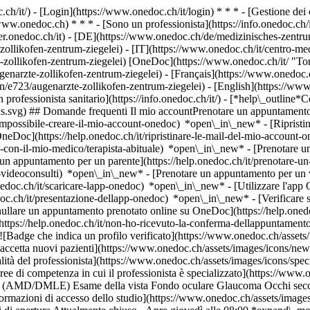
.ch/it/) - [Login](https://www.onedoc.ch/it/login) * * * - [Gestione 
/www.onedoc.ch) * * * - [Sono un professionista](https://info.onedoc.ch/it
eer.onedoc.ch/it)
- [DE](https://www.onedoc.ch/de/medizinisches-zentrum
zollikofen-zentrum-ziegelei) - [IT](https://www.onedoc.ch/it/centro-me
-zollikofen-zentrum-ziegelei) [OneDoc](https://www.onedoc.ch/it/ "To
enarzte-zollikofen-zentrum-ziegelei) - [Français](https://www.onedoc.c
fen/e723/augenarzte-zollikofen-zentrum-ziegelei) - [English](https://w
professionista sanitario](https://info.onedoc.ch/it/)
- [*help\_outline*C
ions.svg) ## Domande frequenti Il mio accountPrenotare un appuntame
mpossibile-creare-il-mio-account-onedoc) *open\_in\_new* - [Ripristinar
OneDoc](https://help.onedoc.ch/it/ripristinare-le-mail-del-mio-accoun
-con-il-mio-medico/terapista-abituale) *open\_in\_new* - [Prenotare un 
 appuntamento per un parente](https://help.onedoc.ch/it/prenotare-
videoconsulti) *open\_in\_new* - [Prenotare un appuntamento per un v
nedoc.ch/it/scaricare-lapp-onedoc) *open\_in\_new* - [Utilizzare l'app
doc.ch/it/presentazione-dellapp-onedoc) *open\_in\_new*
- [Verificare se un appuntamento è confermato](https://help.onedoc.ch/it/verificare-se-un-appuntamento-%C3%A8-confermato) *open\_in\_new* - [Annullare un appuntamento prenotato online su OneDoc](https://help.onedoc.ch/it/annullare-un-appuntamento-prenotato-online-su-onedoc) *open\_in\_new* - [Non ho ricevuto la conferma dell'appuntamento](https://help.onedoc.ch/it/non-ho-ricevuto-la-conferma-dellappuntamento) *open\_in\_new* [Vedi tutti i nostri articoli *open\_in\_new*](https://help.onedoc.ch/it/) # Augenärzte Zollikofen Zentrum Ziegelei ![Badge che indica un profilo verificato](https://www.onedoc.ch/assets/images/icons/checkmark.svg) ## Centro medico Mappa Presentazione Il team ![Icona paziente con segno più che indica che il professionista accetta nuovi pazienti](https://www.onedoc.ch/assets/images/icons/new-patients.svg) ### Pazienti accettati Augenärzte Zollikofen Zentrum Ziegelei accetta nuovi pazienti ![Icona valigetta che annuncia le specialità del professionista](https://www.onedoc.ch/assets/images/icons/specialties.svg) ### Specialità Oftalmologia [*arrow\_drop\_down*Vedi di più](https://www.onedoc.ch) ![Icona microscopio che annuncia le aree di competenza in cui il professionista è specializzato](https://www.onedoc.ch/assets/images/icons/expertises.svg) ### Competenze Calazio Cataratta Congiuntivite Degenerazione maculare legata all'età (AMD/DMLE) Esame della vista Fondo oculare Glaucoma Occhi secchi Orzaiolo [*arrow\_drop\_down*Vedi di più](https://www.onedoc.ch) ![Segnaposto che annuncia la mappa e le informazioni di accesso dello studio](https://www.onedoc.ch/a