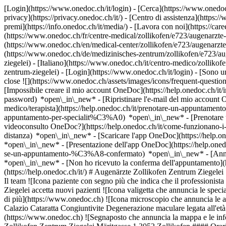
[Login](https://www.onedoc.ch/it/login) - [Cerca](https://www.onedoc
privacy](https://privacy.onedoc.ch/it/) - [Centro di assistenza](https:/
premi](https://info.onedoc.ch/it/media/) - [Lavora con noi](https://car
(https://www.onedoc.ch/fr/centre-medical/zollikofen/e723/augenarzte-
(https://www.onedoc.ch/en/medical-center/zollikofen/e723/augenarzte
(https://www.onedoc.ch/de/medizinisches-zentrum/zollikofen/e723/aug
ziegelei) - [Italiano](https://www.onedoc.ch/it/centro-medico/zolliko
zentrum-ziegelei)
- [Login](https://www.onedoc.ch/it/login) - [Sono un 
close ![](https://www.onedoc.ch/assets/images/icons/frequent-quest
[Impossibile creare il mio account OneDoc](https://help.onedoc.ch/it/i
password) *open\_in\_new* - [Ripristinare l'e-mail del mio account 
medico/terapista](https://help.onedoc.ch/it/prenotare-un-appuntamento
appuntamento-per-specialit%C3%A0) *open\_in\_new* - [Prenotare un
videoconsulto OneDoc?](https://help.onedoc.ch/it/come-funzionano-i-
distanza) *open\_in\_new*
- [Scaricare l'app OneDoc](https://help.o
*open\_in\_new* - [Presentazione dell'app OneDoc](https://help.one