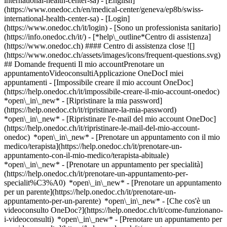
international-health-center-sa) - [English]
(https://www.onedoc.ch/en/medical-center/geneva/ep8b/swiss-
international-health-center-sa)
- [Login]
(https://www.onedoc.ch/it/login) - [Sono un professionista sanitario]
(https://info.onedoc.ch/it/)
- [*help\_outline*Centro di assistenza]
(https://www.onedoc.ch) #### Centro di assistenza close ![]
(https://www.onedoc.ch/assets/images/icons/frequent-questions.svg)
## Domande frequenti Il mio accountPrenotare un
appuntamentoVideoconsultiApplicazione OneDocI miei
appuntamenti - [Impossibile creare il mio account OneDoc]
(https://help.onedoc.ch/it/impossibile-creare-il-mio-account-onedoc)
*open\_in\_new* - [Ripristinare la mia password]
(https://help.onedoc.ch/it/ripristinare-la-mia-password)
*open\_in\_new* - [Ripristinare l'e-mail del mio account OneDoc]
(https://help.onedoc.ch/it/ripristinare-le-mail-del-mio-account-
onedoc) *open\_in\_new*
- [Prenotare un appuntamento con il mio
medico/terapista](https://help.onedoc.ch/it/prenotare-un-
appuntamento-con-il-mio-medico/terapista-abituale)
*open\_in\_new* - [Prenotare un appuntamento per specialità]
(https://help.onedoc.ch/it/prenotare-un-appuntamento-per-
specialit%C3%A0) *open\_in\_new* - [Prenotare un appuntamento
per un parente](https://help.onedoc.ch/it/prenotare-un-
appuntamento-per-un-parente) *open\_in\_new*
- [Che cos'è un
videoconsulto OneDoc?](https://help.onedoc.ch/it/come-funzionano-
i-videoconsulti) *open\_in\_new* - [Prenotare un appuntamento per