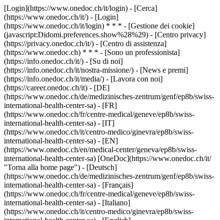
[Login](https://www.onedoc.ch/it/login) - [Cerca]
(https://www.onedoc.ch/it/) - [Login]
(https://www.onedoc.ch/it/login) * * * - [Gestione dei cookie]
(javascript:Didomi.preferences.show%28%29) - [Centro privacy]
(https://privacy.onedoc.ch/it/) - [Centro di assistenza]
(https://www.onedoc.ch) * * * - [Sono un professionista]
(https://info.onedoc.ch/it/) - [Su di noi]
(https://info.onedoc.ch/it/nostra-missione/) - [News e premi]
(https://info.onedoc.ch/it/media/) - [Lavora con noi]
(https://career.onedoc.ch/it)
- [DE]
(https://www.onedoc.ch/de/medizinisches-zentrum/genf/ep8b/swiss-
international-health-center-sa) - [FR]
(https://www.onedoc.ch/fr/centre-medical/geneve/ep8b/swiss-
international-health-center-sa) - [IT]
(https://www.onedoc.ch/it/centro-medico/ginevra/ep8b/swiss-
international-health-center-sa) - [EN]
(https://www.onedoc.ch/en/medical-center/geneva/ep8b/swiss-
international-health-center-sa) [OneDoc](https://www.onedoc.ch/it/
"Torna alla home page") - [Deutsch]
(https://www.onedoc.ch/de/medizinisches-zentrum/genf/ep8b/swiss-
international-health-center-sa) - [Français]
(https://www.onedoc.ch/fr/centre-medical/geneve/ep8b/swiss-
international-health-center-sa) - [Italiano]
(https://www.onedoc.ch/it/centro-medico/ginevra/ep8b/swiss-