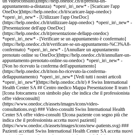
un videoconsulto](https://help.onedoc.ch/it/prenota-un-
appuntamento-a-distanza) *open\_in\_new*
- [Scaricare l'app
OneDoc](https://help.onedoc.ch/it/scaricare-lapp-onedoc)
*open\_in\_new* - [Utilizzare l'app OneDoc]
(https://help.onedoc.ch/it/utilizzare-lapp-onedoc) *open\_in\_new* -
[Presentazione dell'app OneDoc]
(https://help.onedoc.ch/it/presentazione-dellapp-onedoc)
*open\_in\_new*
- [Verificare se un appuntamento è confermato](https://help.onedoc.ch/it/verificare-se-un-appuntamento-%C3%A8-confermato) *open\_in\_new* - [Annullare un appuntamento prenotato online su OneDoc](https://help.onedoc.ch/it/annullare-un-appuntamento-prenotato-online-su-onedoc) *open\_in\_new* - [Non ho ricevuto la conferma dell'appuntamento](https://help.onedoc.ch/it/non-ho-ricevuto-la-conferma-dellappuntamento) *open\_in\_new* [Vedi tutti i nostri articoli *open\_in\_new*](https://help.onedoc.ch/it/) # Swiss International Health Center SA ## Centro medico Mappa Presentazione Il team ![Icona fotocamera con simbolo play che indica che il professionista offre videoconsulti](https://www.onedoc.ch/assets/images/icons/video-consultations.svg) ### Video-consulti Swiss International Health Center SA offre video-consulti ![Icona paziente con segno più che indica che il professionista accetta nuovi pazienti](https://www.onedoc.ch/assets/images/icons/new-patients.svg) ### Pazienti accettati Swiss International Health Center SA accetta nuovi pazienti ![Icona valigetta che annuncia le specialità del professionista](https://www.onedoc.ch/assets/images/icons/specialties.svg) ### Specialità Assistenza infermieristica Cardiologia Ematologia Ginecologia e ostetricia Medicina fisica e riabilitazione Medicina generale Medicina interna generale Nutrizione (MCO) Oftalmologia Oncologia medica Reumatologia Screening COVID-19 Urologia [*arrow\_drop\_down*Vedi di più](https://www.onedoc.ch) ![Icona microscopio che annuncia le aree di competenza in cui il professionista è specializzato](https://www.onedoc.ch/assets/images/icons/expertises.svg) ### Competenze Artrite Artrosi Asma Astigmatismo Biopsia prostatica Burnout Calcoli renali Cancro del rene Cancro della prostata Cefalea ed emicrania Chirurgia dell'ipermetropia Chirurgia della miopia Chirurgia della presbiopia Circoncisione Controllo annuale Controllo del libretto di vaccinazione Disfunzione erettile | Impotenza Esame del sangue Esame della vista Esame di idoneità alla guida LIVELLO 1 Esame di idoneità alla guida LIVELLO 2 Esame medico di idoneità al lavoro notturno Febbre | Influenza | Sintomi influenzali | Raffreddore Incontinenza urinaria Infezione delle vie urinarie | Cistite (IVU) Mal di gola | Tonsillite Malattie sessualmente trasmissibili | Infezioni sessualmente trasmissibili (MST/IST) Occhiali Prevenzione cardiovascolare | CardioCheck | CardioTest Problemi di vista Reumatismo Screening infezione urinaria Strabismo Tendinite Test del diabete Test dell'HIV Urgenza medicina generica Vaccinazione contro difterite - tetano - pertosse (DTP) Vaccinazione contro il virus del papilloma umano (HPV) Vaccinazione contro morbillo - orecchioni (parotite) - rosolia (MOR/MMR) Vasectomia [*arrow\_drop\_down*Vedi di più](https://www.onedoc.ch) ![Segnaposto che annuncia la mappa e le informazioni di accesso dello studio](https://www.onedoc.ch/assets/images/icons/map.svg) ### Mappa e informazioni pratiche #### Swiss International Health Center SA Rue de Chantepoulet 25 1201 Ginevra #### Orari di apertura Attualmente chiuso - Apre alle 08:00 *expand\_more* Lunedì: 08:00 - 18:00 Martedì: 08:00 - 18:00 Mercoledì: 08:00 - 18:00 Giovedì: 08:00 - 18:00 Venerdì: 08:00 - 18:00 Sabato: 09:00 - 17:00 Domenica: Chiuso #### Sito web [Visita il sito web *open\_in\_new*](https://swissinternationalhealth.ch/) ![Icona documento che annuncia la presentazione dello studio](https://www.onedoc.ch/assets/images/icons/presentation.svg) ### Presentazione Benvenuto al __Swiss International Health Center SA__, __centro medico__ a Ginevra per il tuo appuntamento medico. - __Nadya Popova__ pratica la __cardiologia__ - __Francis Abihanna__ pratica la __ginecologia e ostetricia__ - __Alain Barmont, Sandra Trifoglio Ouraga, Ben Abderrahman Wajdi, Dehiba Zoheir__ praticano la __medicina generale__ - __Farida Sozet__ pratica la __nutrizione (MCO)__ - __Yves René Cohen__ pratica la __oftalmologia__ - __Khoutir Mahour Bacha__ pratica la __oncologia medica__ - __Djamal Eddine Brakeni__ pratica la __reumatologia__ - __Maurice Salem__ pratica la __urologia__ Per ulteriori informazioni e per fissare un appuntamento, chiama il [022 731 21 20](tel:+41227312120). [](https://assets.onedoc.ch/images/entities/a7492e75154847c58b2cdeae3c8b15126444a26033c154ec764be231148554b3.jpg)[![Swiss International Health Center SA, centro medico a Ginevra](https://assets.onedoc.ch/images/entities/0dfaa9d0739af3d7d794c2c010ee207e55a4d9888e62140c8f1ef2581e08aacc-small.jpg "Swiss International Health Center SA, centro medico a Ginevra")](https://assets.onedoc.ch/images/entities/0dfaa9d0739af3d7d794c2c010ee207e55a4d9888e62140c8f1ef2581e08aacc.jpg)[![Swiss International Health Center SA, centro medico a Ginevra](https://assets.onedoc.ch/images/entities/1fe7eabd0cd98e38d0827551bb9e882b619d2a888088857fa8efc93c9665d77d-small.jpg "Swiss International Health Center SA, centro medico a Ginevra")](https://assets.onedoc.ch/images/entities/1fe7eabd0cd98e38d0827551bb9e882b619d2a888088857fa8efc93c9665d77d.jpg)[![Swiss International Health Center SA, centro medico a Ginevra](https://assets.onedoc.ch/images/entities/40eb02a721d1137ea93fd8e60e6cefe87939662572cd782242996a5e184c236c-small.jpg "Swiss International Health Center SA, centro medico a Ginevra")](https://assets.onedoc.ch/images/entities/40eb02a721d1137ea93fd8e60e6cefe87939662572cd782242996a5e184c236c.jpg) ![Icona gruppo di persone che annuncia l’elenco dei professionisti sanitari dello studio](https://www.onedoc.ch/assets/images/icons/team.svg) ### Il team Cardiologo [![Nadya Popova, cardiologo a Ginevra](https://assets.onedoc.ch/images/users/c3be683b3f36f67b10eb09b7dfa854619e092ac01e2adffe881d9150be0d8972-small.png "Nadya Popova, cardiologo a Ginevra") \ __Dr.ssa Nadya Popova__](https://www.onedoc.ch/it/cardiologo/ginevra/pc02w/dr-nadya-popova) OB-GYN (ostetrico-ginecologo) [![Francis Abihanna, OB-GYN (ostetrico-ginecologo) a Ginevra](https://assets.onedoc.ch/images/users/afdd35d28b0b6f4ee05c3a27cf3686771ec308f418658865d6b8f3aaef93accb-small.png "Francis Abihanna, OB-GYN (ostetrico-ginecologo) a Ginevra") \ __Dr. Francis Abihanna__](https://www.onedoc.ch/it/ob-gyn-ostetrico-ginecologo/ginevra/pcpys/dr-francis-abihanna) Medici generici [![Alain Barmont, medico generico a Ginevra](https://assets.onedoc.ch/images/users/82aedb9d68d5042f618cad44044663e1a2dbc84527c28b562c13913fd10d0d06-small.png "Alain Barmont, medico generico a Ginevra") \ __Dr. Alain Barmont__](https://www.onedoc.ch/it/medico-generico/ginevra/pcpyp/dr-alain-barmont) [![Sandra Trifoglio Ouraga, medico generico a Ginevra](https://assets.onedoc.ch/images/users/3d28ecc8c020a0d33f23c365d959f211c3523bc4dec3d8dc6ca014e35956d285-small.png "Sandra Trifoglio Ouraga, medico generico a Ginevra") \ __Dr.ssa Sandra Trifoglio Ouraga__](https://www.onedoc.ch/it/medico-generico/ginevra/pcpyw/dr-sandra-trifoglio-ouraga) [![Ben Abderrahman Wajdi, medico generico a Ginevra](https://assets.onedoc.ch/images/users/f3fb61319e4561006088f7ad1b8c43420bebf3d6bec64ea8f149e0f7aad93012-small.png "Ben Abderrahman Wajdi, medico generico a Ginevra") \ __Dr. Ben Abderrahman Wajdi__](https://www.onedoc.ch/it/medico-generico/ginevra/pc02x/dr-ben-abderrahman-wajdi) [![Dehiba Zoheir, medico generico a Ginevra](https://assets.onedoc.ch/images/users/6a688fcce4f5df707512155f7d4a1222eaf3989941a615980cccbbb90d93ff57-small.jpg "Dehiba Zoheir, medico generico a Ginevra") \ __Dr. Dehiba Zoheir__](https://www.onedoc.ch/it/medico-generico/ginevra/pczqz/dr-dehiba-zoheir) Terapista della nutrizione (MCO) [![Farida Sozet, terapista della nutrizione (MCO) a Ginevra](https://assets.onedoc.ch/images/users/ba7c9c69a9311d4a317b333642a099b4ed0b85ae97c1b3159a3045cba1242fe0-small.jpg "Farida Sozet, terapista della nutrizione (MCO) a Ginevra") \ __Sig.ra Farida Sozet__](https://www.onedoc.ch/it/terapista-della-nutrizione-mco/ginevra/pcpyr/farida-sozet) Oculista [![Yves René Cohen, oculista a Ginevra](https://assets.onedoc.ch/images/users/de76088d8b69132ad198c7dbe7e54a342b21c49e3126017731c673caa4010b83-small.png "Yves René Cohen, oculista a Ginevra") \ __Dr. Yves René Cohen__](https://www.onedoc.ch/it/oculista/ginevra/pcpyu/dr-yves-rene-cohen) Oncologo [![Khoutir Mahour Bacha, oncologo a Ginevra](https://assets.onedoc.ch/images/users/86e04a2d0b02c8a8d71c7d6340d16915a56f59ab82de5590a841045db82a8d29-small.png "Khoutir Mahour Bacha, oncologo a Ginevra") \ __Dr. Khoutir Mahour Bacha__](https://www.onedoc.ch/it/oncologo/ginevra/pcpyt/dr-khoutir-mahour-bacha) Reumatologo [![Djamal Eddine Brakeni, reumatologo a Ginevra](https://assets.onedoc.ch/images/users/69091191642291845a0fb696539ddd9df5d202ea52ffe40406b6679e28d1bc75-small.png "Djamal Eddine Brakeni, reumatologo a Ginevra") \ __Dr. Djamal Eddine Brakeni__](https://www.onedoc.ch/it/reumatologo/ginevra/pcpyq/dr-djamal-eddine-brakeni) Urologo [![Maurice Salem, urologo a Ginevra](https://assets.onedoc.ch/images/users/bf0386a7b18350f58d70894cbee4ea3a124d33511db90c21a34fdfe9db707c4d-small.png "Maurice Salem, urologo a Ginevra") \ __Dr. Maurice Salem__](https://www.onedoc.ch/it/urologo/ginevra/pcpyv/dr-maurice-salem) ![Icona nuvoletta che annuncia la sezione FAQ](https://www.onedoc.ch/assets/images/icons/faq.svg) ### FAQ *expand\_more* *keyboard\_arrow\_right* ## Qual è l'indirizzo di Swiss International Health Center SA? Swiss International Health Center SA riceve i pazienti in Rue de Chantepoulet 25, 1201 Ginevra. * * * *keyboard\_arrow\_right* ## Quali sono gli orari di apertura di Swiss International Health Center SA? Swiss International Health Center SA è aperto: - Il lunedì dalle 08:00 alle 18:00 - Il martedì dalle 08:00 alle 18:00 - Il mercoledì dalle 08:00 alle 18:00 - Il giovedì dalle 08:00 alle 18:00 - Il venerdì dalle 08:00 alle 18:00 - Il sabato dalle 09:00 alle 17:00 - La domenica chiuso *